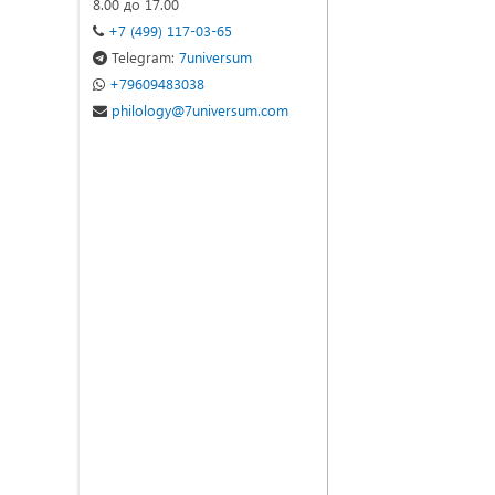
8.00 до 17.00
+7 (499) 117-03-65
Telegram:
7universum
+79609483038
philology@7universum.com