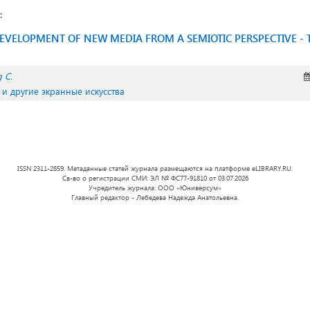
:
DEVELOPMENT OF NEW MEDIA FROM A SEMIOTIC PERSPECTIVE - 
 C.
- и другие экранные искусства
ISSN 2311-2859. Метаданные статей журнала размещаются на платформе eLIBRARY.RU.
Св-во о регистрации СМИ: ЭЛ № ФС77-91810 от 03.07.2026
Учредитель журнала: ООО «Юниверсум»
Главный редактор - Лебедева Надежда Анатольевна.