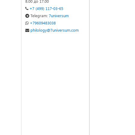
8.00 до 17.00
+7 (499) 117-03-65
Telegram:
7universum
+79609483038
philology@7universum.com