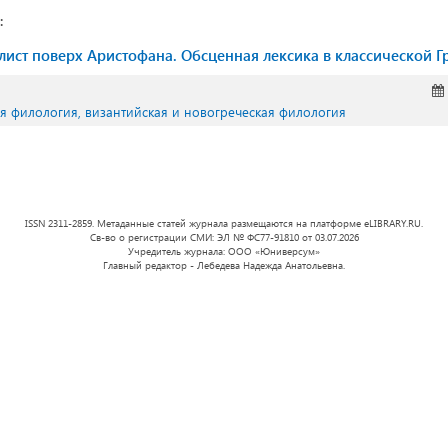
:
 лист поверх Аристофана. Обсценная лексика в классической Г
ая филология, византийская и новогреческая филология
ISSN 2311-2859. Метаданные статей журнала размещаются на платформе eLIBRARY.RU.
Св-во о регистрации СМИ: ЭЛ № ФС77-91810 от 03.07.2026
Учредитель журнала: ООО «Юниверсум»
Главный редактор - Лебедева Надежда Анатольевна.