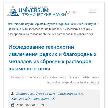
RU
|
EN
Технические науки
Архив выпусков журнала "Технические науки"
2020
№ 5 (74)
Исследование технологии извлечения редких и
благородных металлов из сбросных растворов шламового поля
Исследование технологии
извлечения редких и благородных
металлов из сбросных растворов
шламового поля
Research of technology for extraction of rare and noble metals
from discharge sludge field solutions
Шодиев А.Н.
Туробов Ш.Н.
Саидахмедов А.А.
Хакимов К.Ж.
Эшонкулов У.Х.
25.05.2020
1339