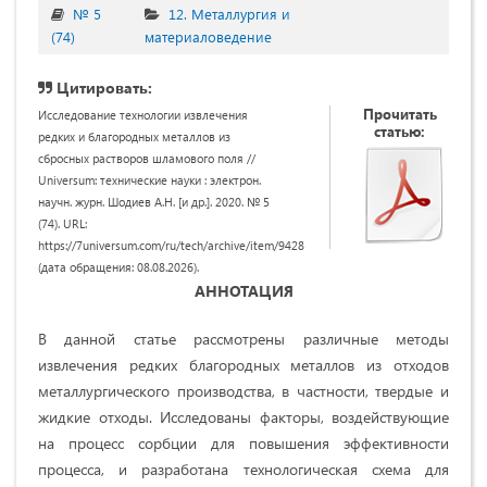
№ 5
12. Металлургия и
(74)
материаловедение
Цитировать:
Прочитать
Исследование технологии извлечения
статью:
редких и благородных металлов из
сбросных растворов шламового поля //
Universum: технические науки : электрон.
научн. журн. Шодиев А.Н. [и др.]. 2020. № 5
(74). URL:
https://7universum.com/ru/tech/archive/item/9428
(дата обращения: 08.08.2026).
АННОТАЦИЯ
В данной статье рассмотрены различные методы
извлечения редких благородных металлов из отходов
металлургического производства, в частности, твердые и
жидкие отходы. Исследованы факторы, воздействующие
на процесс сорбции для повышения эффективности
процесса, и разработана технологическая схема для