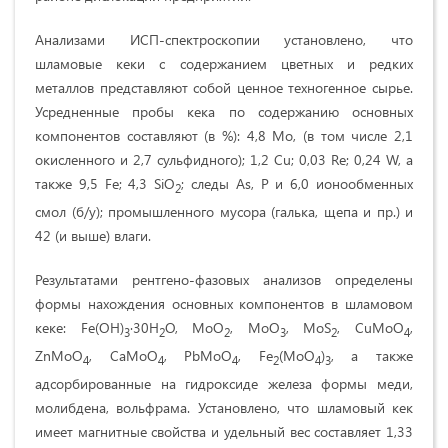
Анализами ИСП-спектроскопии установлено, что
шламовые кеки с содержанием цветных и редких
металлов представляют собой ценное техногенное сырье.
Усредненные пробы кека по содержанию основных
компонентов составляют (в %): 4,8 Мо, (в том числе 2,1
окисленного и 2,7 сульфидного); 1,2 Cu; 0,03 Re; 0,24 W, а
также 9,5 Fe; 4,3 SiO
; следы As, P и 6,0 ионообменных
2
смол (б/у); промышленного мусора (галька, щепа и пр.) и
42 (и выше) влаги.
Результатами рентгено-фазовых анализов определены
формы нахождения основных компонентов в шламовом
кеке: Fe(OH)
·30H
O, MoO
, MoO
, MoS
, CuMoO
,
3
2
2
3
2
4
ZnMoO
, CaMoO
, PbMoO
, Fe
(MoO
)
, а также
4
4
4
2
4
3
адсорбированные на гидроксиде железа формы меди,
молибдена, вольфрама. Установлено, что шламовый кек
имеет магнитные свойства и удельный вес составляет 1,33