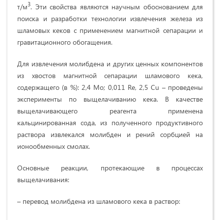
3
т/м
. Эти свойства являются научным обоснованием для
поиска и разработки технологии извлечения железа из
шламовых кеков с применением магнитной сепарации и
гравитационного обогащения.
Для извлечения молибдена и других ценных компонентов
из хвостов магнитной сепарации шламового кека,
содержащего (в %): 2,4 Мо; 0,011 Re, 2,5 Сu – проведены
эксперименты по выщелачиванию кека. В качестве
выщелачивающего реагента применена
кальцинированная сода, из полученного продуктивного
раствора извлекался молибден и рений сорбцией на
ионообменных смолах.
Основные реакции, протекающие в процессах
выщелачивания:
– перевод молибдена из шламового кека в раствор: