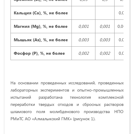
Кальция (
Ca
), %, не более
0,004
Магния (
Mg
), %, не более
0,001
0,001
0,0015
Мышьяк (
As
), %, не более
0,003
0,003
0,003
Фосфор (
P
), %, не более
0,002
0,002
0,002
На основании проведенных исследований, проведенных
лабораторных экспериментов и опытно-промышленных
испытаний разработана технология комплексной
переработки твердых отходов и сбросных растворов
шламового поля молибденового производства НПО
РМиТС АО «Алмалыкский ГМК» (рисунок 1).