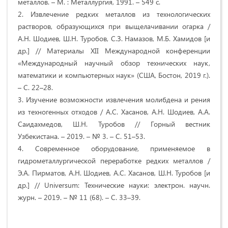
металлов. – М. : Металлургия, 1991. – 549 с.
2. Извлечение редких металлов из технологических
растворов, образующихся при выщелачивании огарка /
А.Н. Шодиев, Ш.Н. Туробов, С.З. Намазов, М.Б. Хамидов [и
др.] // Материалы XII Международной конференции
«Международный научный обзор технических наук,
математики и компьютерных наук» (США, Бостон, 2019 г.).
– С. 22–28.
3. Изучение возможности извлечения молибдена и рения
из техногенных отходов / А.С. Хасанов, А.Н. Шодиев, А.А.
Саидахмедов, Ш.Н. Туробов // Горный вестник
Узбекистана. – 2019. – № 3. – С. 51–53.
4. Современное оборудование, применяемое в
гидрометаллургической переработке редких металлов /
Э.А. Пирматов, А.Н. Шодиев, А.С. Хасанов, Ш.Н. Туробов [и
др.] // Universum: Технические науки: электрон. научн.
журн. – 2019. – № 11 (68). – С. 33–39.