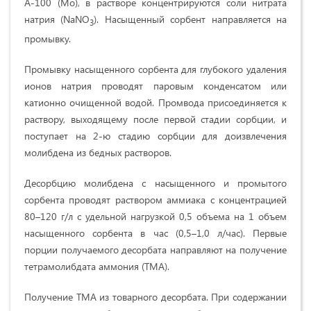
А-100 (Мо), в растворе концентрируются соли нитрата
натрия (NaNО
). Насыщенный сорбент направляется на
3
промывку.
Промывку насыщенного сорбента для глубокого удаления
ионов натрия проводят паровым конденсатом или
катионно очищенной водой. Промвода присоединяется к
раствору, выходящему после первой стадии сорбции, и
поступает на 2-ю стадию сорбции для доизвлечения
молибдена из бедных растворов.
Десорбцию молибдена с насыщенного и промытого
сорбента проводят раствором аммиака с концентрацией
80–120 г/л с удельной нагрузкой 0,5 объема на 1 объем
насыщенного сорбента в час (0,5–1,0 л/час). Первые
порции получаемого десорбата направляют на получение
тетрамолибдата аммония (ТМА).
Получение ТМА из товарного десорбата. При содержании