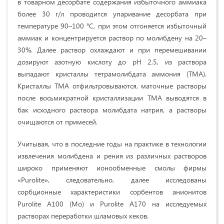
в товарном десорбате содержания избыточного аммиака
более 30 г/л проводится упаривание десорбата при
температуре 90–100 °С, при этом отгоняется избыточный
аммиак и концентрируется раствор по молибдену на 20–
30%. Далее раствор охлаждают и при перемешивании
дозируют азотную кислоту до pH 2,5, из раствора
выпадают кристаллы тетрамолибдата аммония (ТМА).
Кристаллы ТМА отфильтровываются, маточные растворы
после восьмикратной кристаллизации ТМА выводятся в
бак исходного раствора молибдата натрия, а растворы
очищаются от примесей.
Учитывая, что в последние годы на практике в технологии
извлечения молибдена и рения из различных растворов
широко применяют ионообменные смолы фирмы
«Purolite», следовательно, далее исследованы
сорбционные характеристики сорбентов анионитов
Purolite А100 (Мо) и Purolite А170 на исследуемых
растворах переработки шламовых кеков.