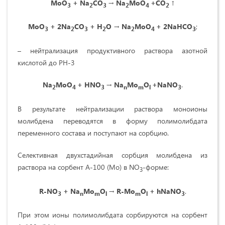
MoO
+ Na
CO
→ Na
MoO
+CO
↑
3
2
3
2
4
2
MoO
+ 2Na
CO
+ H
O → Na
MoO
+ 2NaHCO
;
3
2
3
2
2
4
3
– нейтрализация продуктивного раствора азотной
кислотой до РН-3
Na
MoO
+
HNO
→
Na
Mo
O
+
NaNO
.
2
4
3
n
m
l
3
В результате нейтрализации раствора моноионы
молибдена переводятся в форму полимолибдата
переменного состава и поступают на сорбцию.
Селективная двухстадийная сорбция молибдена из
раствора на сорбент А-100 (Мо) в NO
-форме:
3
R-NO
+ Na
Mo
O
→ R-Mo
O
+ hNaNO
.
3
n
m
l
m
l
3
При этом ионы полимолибдата сорбируются на сорбент