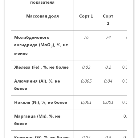
показателя
Массовая доля
C
орт 1
Сорт
2
Молибденового
76
74
78
ангидрида (МоО
), %, не
3
менее
Железа (
Fe
) , %, не более
0,03
0,2
0,007
Алюминия (
Al
), %, не
0,005
0,04
0,005
более
Никеля (
Ni
), %, не более
0,001
0,001
0,005
Марганца (
Mn
), %, не
0,01
более
Кремния (
Si
), %, не более
0,05
0,3
0,01