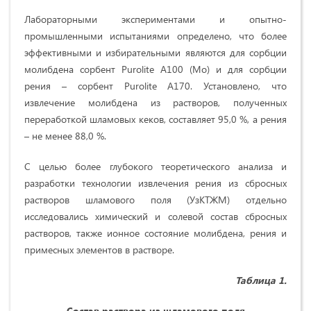
Лабораторными экспериментами и опытно-
промышленными испытаниями определено, что более
эффективными и избирательными являются для сорбции
молибдена сорбент Purolite А100 (Мо) и для сорбции
рения – сорбент Purolite А170. Установлено, что
извлечение молибдена из растворов, полученных
переработкой шламовых кеков, составляет 95,0 %, а рения
– не менее 88,0 %.
С целью более глубокого теоретического анализа и
разработки технологии извлечения рения из сбросных
растворов шламового поля (УзКТЖМ) отдельно
исследовались химический и солевой состав сбросных
растворов, также ионное состояние молибдена, рения и
примесных элементов в растворе.
Таблица 1.
Состав
раствор
а
из шламового поля