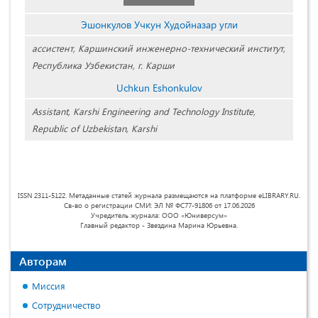
Эшонкулов Учкун Худойназар угли
ассистент, Каршинский инженерно-технический институт,
Республика Узбекистан, г. Карши
Uchkun Eshonkulov
Assistant, Karshi Engineering and Technology Institute,
Republic of Uzbekistan, Karshi
ISSN 2311-5122. Метаданные статей журнала размещаются на платформе eLIBRARY.RU.
Св-во о регистрации СМИ: ЭЛ № ФС77-91806 от 17.06.2026
Учредитель журнала: ООО «Юниверсум»
Главный редактор - Звездина Марина Юрьевна.
Авторам
Миссия
Сотрудничество