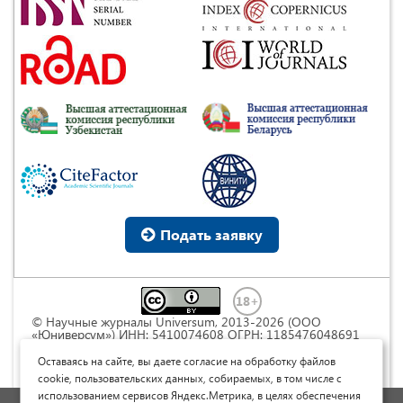
Подать заявку
© Научные журналы Universum, 2013-2026 (ООО
«Юниверсум») ИНН: 5410074608 ОГРН: 1185476048691
Это произведение доступно по
лицензии Creative
Commons « Attribution» («Атрибуция») 4.0
Оставаясь на сайте, вы даете согласие на обработку файлов
Непортированная
.
cookie, пользовательских данных, собираемых, в том числе с
использованием сервисов Яндекс.Метрика, в целях обеспечения