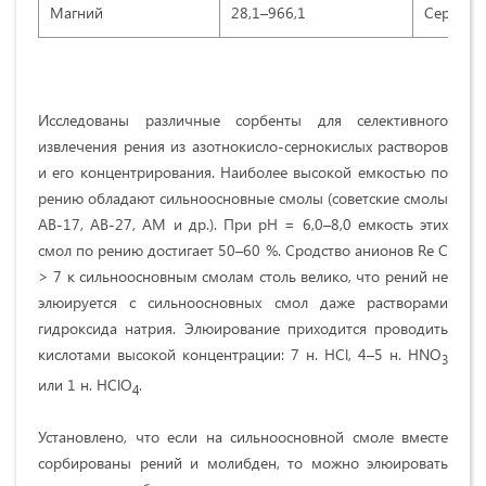
Магний
28,1–966,1
Серебро,
Исследованы различные сорбенты для селективного
извлечения рения из азотнокисло-сернокислых растворов
и его концентрирования. Наиболее высокой емкостью по
рению обладают сильноосновные смолы (советские смолы
АВ-17, АВ-27, AM и др.). При рН = 6,0–8,0 емкость этих
смол по рению достигает 50–60 %. Сродство анионов Re C
> 7 к сильноосновным смолам столь велико, что рений не
элюируется с сильноосновных смол даже растворами
гидроксида натрия. Элюирование приходится проводить
кислотами высокой концентрации: 7 н. HCl, 4–5 н. HNO
3
или 1 н. НClO
.
4
Установлено, что если на сильноосновной смоле вместе
сорбированы рений и молибден, то можно элюировать