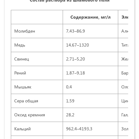
Содержание, мг/л
Элемен
Молибден
7,43–86,9
Алюмин
Медь
14,67–1320
Титан
Свинец
2,71–5,20
Железо
Рений
1,87–9,18
Барий
Мышьяк
0,4
Олово
Сера общая
1,59
Цинк
Оксид кремния
28,2
Галлий
Кальций
962,4–4193,3
Золото, г