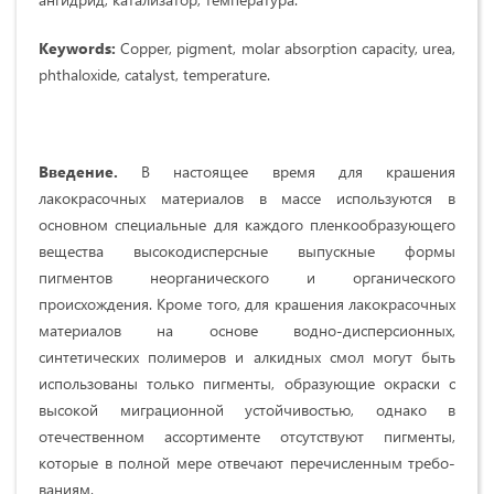
Keywords:
Copper, pigment, molar absorption capacity, urea,
phthaloxide, catalyst, temperature.
Введение.
В настоящее время для крашения
лакокрасочных материалов в массе ис­пользуются в
основном специальные для каждого пленкообразующего
веще­ства высокодисперсные выпускные формы
пигментов неорганического и орга­нического
происхождения. Кроме того, для крашения лакокрасочных
материа­лов на основе водно-дисперсионных,
синтетических полимеров и алкидных смол могут быть
использованы только пигменты, образующие окраски с
высо­кой миграционной устойчивостью, однако в
отечественном ассортименте от­сутствуют пигменты,
которые в полной мере отвечают перечисленным требо­
ваниям.