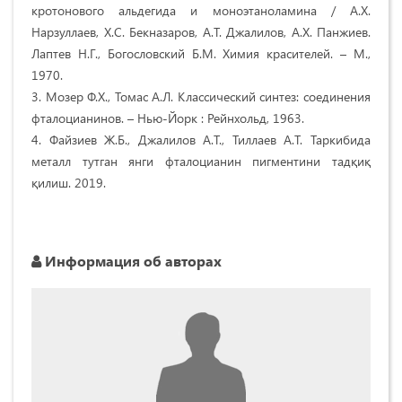
кротонового альдегида и моноэтаноламина / А.Х.
Нарзуллаев, Х.С. Бекназаров, А.Т. Джалилов, А.Х. Панжиев.
Лаптев Н.Г., Богословский Б.М. Химия красителей. – М.,
1970.
3. Мозер Ф.Х., Томас А.Л. Классический синтез: соединения
фталоцианинов. – Нью-Йорк : Рейнхольд, 1963.
4. Файзиев Ж.Б., Джалилов А.Т., Тиллаев А.Т. Таркибида
металл тутган янги фталоцианин пигментини тадқиқ
қилиш. 2019.
Информация об авторах