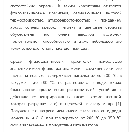
светостойкие окра­ски. К таким красителям относятся
фталоцианиновые красители, отличающиеся высокой
термостойкостью, атмосферостойкостью и приданием
ярких, сочных красок. Пигмент и цветовые свойства
обусловлены его очень высокой молярной
поглотительной способностью, и даже небольшое его
количество дает очень насыщенный цвет.
Среди фталоцианиновых красителей наибольшее
значение имеет фталоцианина меди – соединение синего
цвета, на воздухе выдерживает нагревание до 500 °С, в
вакууме – до 580 °С, не растворяется в воде, жирах,
большинстве орга­нических растворителей, устойчив к
действию концентрированных кислот (кроме азотной,
которая разрушает его) и щелочей, к свету и др. [4].
Получают его нагреванием смеси фталевого ангидрида,
мочевины и CuCl при температуре от 200 °С до 350 °С,
сухим запеканием в присутствии катализатора.