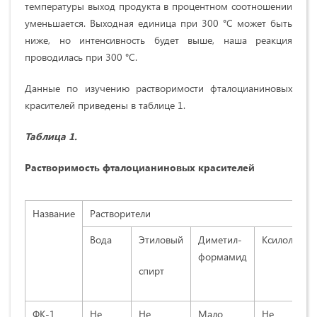
температуры выход продукта в процентном соотношении
уменьшается. Выходная единица при 300 °С может быть
ниже, но интенсивность будет выше, наша реакция
проводилась при 300 °С.
Данные по изучению растворимости фталоцианиновых
красителей приведены в таблице 1.
Таблица 1.
Растворимость фталоцианиновых красителей
Название
Растворители
Вода
Этиловый
Диметил-
Ксилол
Т
формамид
спирт
ФК-1
Не
Не
Мало
Не
Н