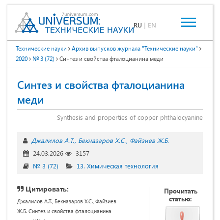
RU
|
EN
Технические науки
Архив выпусков журнала "Технические науки"
2020
№ 3 (72)
Синтез и свойства фталоцианина меди
Синтез и свойства фталоцианина
меди
Synthesis and properties of copper phthalocyanine
Джалилов А.Т.
Бекназаров Х.С.
Файзиев Ж.Б.
24.03.2026
3157
№ 3 (72)
13. Химическая технология
Цитировать:
Прочитать
статью:
Джалилов А.Т., Бекназаров Х.С., Файзиев
Ж.Б. Синтез и свойства фталоцианина