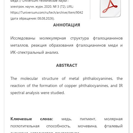
меди // Universum: технические науки :
электрон. научн. журн. 2020. № 3 (72). URL:
https://7universum.com/ru/tech/archive/item/9042
(дата обращения: 08.08.2026).
АННОТАЦИЯ
Исследованы молекулярная структура фталоцианинов
металлов, реакция образования фталоцианинов меди и
ИК-спектральный анализ.
ABSTRACT
The molecular structure of metal phthalocyanines, the
reaction of the formation of copper phthalocyanines, and IR
spectral analysis were studied.
Ключевые слова:
медь, пигмент, молярная
поглотительная способность, мочевина, фталевый
ангидрид, катализатор, температура.