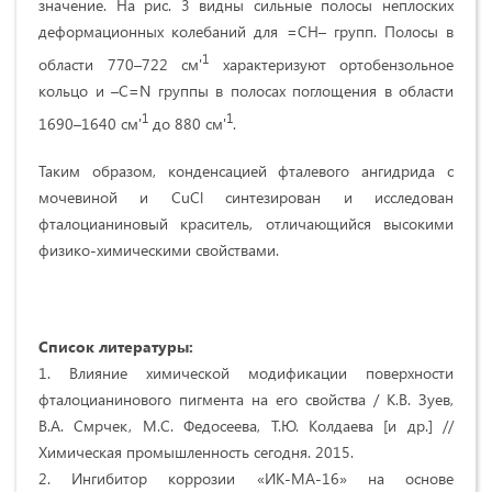
значение. На рис. 3 видны сильные полосы неплоских
деформационных колебаний для =CH– групп. Полосы в
1
области 770–722 см'
характеризуют ортобензольное
кольцо и –C=N группы в полосах поглощения в области
1
1
1690–1640 см'
до 880 см'
.
Таким образом, конденсацией фталевого ангидрида с
мочевиной и CuCl синтезирован и исследован
фталоцианиновый краситель, отличающийся высокими
физико-химическими свойствами.
Список литературы:
1. Влияние химической модификации поверхности
фталоцианинового пигмента на его свойства / К.В. Зуев,
В.А. Смрчек, М.С. Федосеева, Т.Ю. Колдаева [и др.] //
Химическая промышленность сегодня. 2015.
2. Ингибитор коррозии «ИК-МА-16» на основе