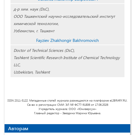
д-р хим. наук (DsC),
ООО Ташкентский научно-исследовательский институт
химической технологии,
Узбекистан, г. Ташкент
Fayziev Zhakhongir Bakhromovich
Doctor of Technical Sciences (DsC),
Tashkent Scientific Research Institute of Chemical Technology
LLC,
Uzbekistan, Tashkent
ISSN 2311-5122. Метаданные статей журнала размещаются на платформе eLIBRARY.RU.
Св-во о регистрации СМИ: ЭЛ № ФС77-91806 от 17.06.2026
Учредитель журнала: ООО «Юниверсум»
Главный редактор - Звездина Марина Юрьевна.
Авторам