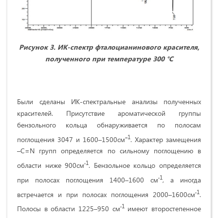
Рисунок 3.
ИК-спектр фталоцианинового красителя,
полученного при температуре 300 °С
Были сделаны ИК-спектральные анализы полученных
красителей. Присутствие ароматической группы
бензольного кольца обнаруживается по полосам
1
поглощения 3047 и 1600–1500см"
. Характер замещения
–C=N групп определяется по сильному поглощению в
1
области ниже 900см'
. Бензольное кольцо определяется
1
при полосах поглощения 1400–1600 см'
, а иногда
1
встреча­ется и при полосах поглощения 2000–1600см'
.
1
Полосы в области 1225–950 см'
имеют второстепенное