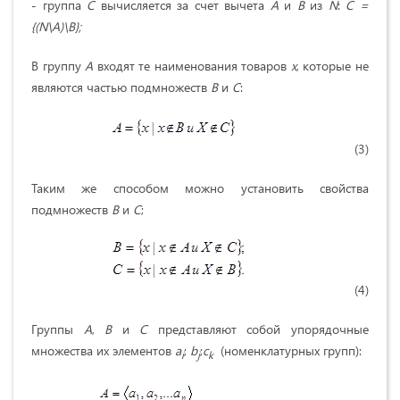
- группа
С
вычисляется за счет вычета
А
и
В
из
N
:
С =
{(
N
\А)\В};
В группу
А
входят те наименования товаров
x
, которые не
являются частью подмножеств
В
и
С
:
(3)
Таким же способом можно установить свойства
подмножеств
В
и
С
;
(4)
Группы
A
,
В
и
С
представляют собой упорядочные
множества их элементов
a
;
b
;
c
(номенклатурных групп):
i
j
k