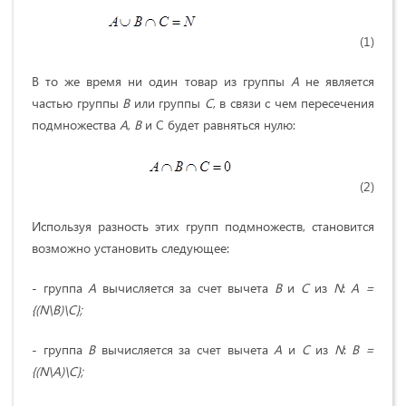
(1)
В то же время ни один товар из группы
А
не является
частью группы
В
или группы
С
, в связи с чем пересечения
подмножества
А
,
В
и С будет равняться нулю:
(2)
Используя разность этих групп подмножеств, становится
возможно установить следующее:
- группа
А
вычисляется за счет вычета
В
и
С
из
N
:
A
=
{(
N
\
B
)\
C
};
- группа
В
вычисляется за счет вычета
А
и
С
из
N
:
В =
{(
N
\
A
)\
C
};