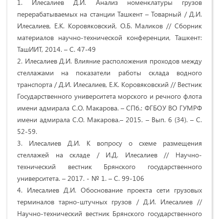
1. Илесалиев Д.И. Анализ номенклатуры грузов
перерабатываемых на станции Ташкент – Товарный / Д.И.
Илесалиев, Е.К. Коровяковский, О.Б. Маликов // Сборник
материалов научно-технической конференции, Ташкент:
ТашИИТ, 2014. – С. 47-49
2. Илесалиев Д.И. Влияние расположения проходов между
стеллажами на показатели работы склада водного
транспорта / Д.И. Илесалиев, Е.К. Коровяковский // Вестник
Государственного университета морского и речного флота
имени адмирала С.О. Макарова. – СПб.: ФГБОУ ВО ГУМРФ
имени адмирала С.О. Макарова.– 2015. – Вып. 6 (34). – С.
52-59.
3. Илесалиев Д.И. К вопросу о схеме размещения
стеллажей на складе / И.Д. Илесалиев // Научно-
технический вестник Брянского государственного
университета. – 2017. - № 1. – С. 99-106
4. Илесалиев Д.И. Обоснование проекта сети грузовых
терминалов тарно-штучных грузов / Д.И. Илесалиев //
Научно-технический вестник Брянского государственного