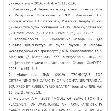
университета. – 2016. - № 4. – С. 110-116.
5. Илесалиев Д.И. Перевозка экспортно-импортных грузов
в Республике Узбекистан / Д.И. Илесалиев, Е.К.
Коровяковский, О.Б. Маликов // Известия Петербургского
университета путей сообщения. – СПб.: Петербургский гос.
ун-т путей сообщения, 2014. – Вып. 3 (39). – С. 11-17.
6. Коровяковская Ю.В. Применение метода АВС для
анализа номенклатурных групп грузов на складах
железнодорожного транспорта / Ю.В. Коровяковская, О. Б.
Маликов // Материалы XXX межвузовской научной
конференции студентов и аспирантов, Самара: СамГУПС,
2003. – с.145 -146.
7. Abduvahitov, Sh.R. (2019) "TECHNIQUE FOR
DETERMINING THE CAPACITY OF A CONTAINER TERMINAL
EQUIPPED BY RUBBER TYRED GANTRY," Journal of TIRE: Vol.
15 : Iss. 2 , Article 18.
8. Merganov, A.M. (2018) "MODEL OF SEARCH FOR THE
PLACEMENT OF WAREHOUSES OF TARNET-AND-STRING
CARGO DEPENDING ON THE CARGO," Journal of TIRE: Vol.