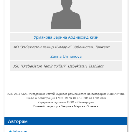
Урманова Зарина Абдивохид кизи
АО “Узбекистон темир йуллари”, Узбекистан, Ташкент
Zarina Urmanova
JSC “O’zbekiston Temir Yo’llari”, Uzbekistan, Tashkent
ISSN 2311-5122. Метаданные статей журнала размещаются на платформе eLIBRARY.RU.
Св-во о регистрации СМИ: ЭЛ № ФС77-91806 от 17.06.2026
Учредитель журнала: ООО «Юниверсум»
Главный редактор - Звездина Марина Юрьевна.
Авторам
Миссия