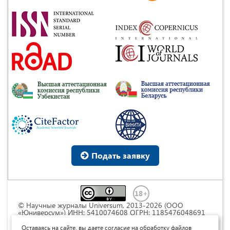
Подать заявку
© Научные журналы Universum, 2013-2026 (ООО
«Юниверсум») ИНН: 5410074608 ОГРН: 1185476048691
Это произведение доступно по
лицензии Creative
Commons « Attribution» («Атрибуция») 4.0
Оставаясь на сайте, вы даете согласие на обработку файлов