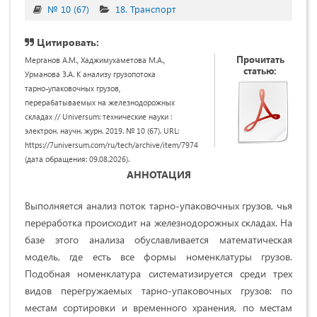
№ 10 (67)
18. Транспорт
Цитировать:
Прочитать
Мерганов А.М., Хаджимухаметова М.А.,
статью:
Урманова З.А. К анализу грузопотока
тарно-упаковочных грузов,
перерабатываемых на железнодорожных
складах // Universum: технические науки :
электрон. научн. журн. 2019. № 10 (67). URL:
https://7universum.com/ru/tech/archive/item/7974
(дата обращения: 09.08.2026).
АННОТАЦИЯ
Выполняется анализ поток тарно-упаковочных грузов, чья
переработка происходит на железнодорожных складах. На
базе этого анализа обуславливается математическая
модель, где есть все формы номенклатуры грузов.
Подобная номенклатура систематизируется среди трех
видов перегружаемых тарно-упаковочных грузов: по
местам сортировки и временного хранения, по местам