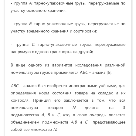
- группа
А
: тарно-упаковочные грузы, перегружаемые по
участку основного хранения;
- группа
В
: тарно-упаковочные грузы, перегружаемые по
участку временного хранения и сортировки;
- группа
С
: тарно-упаковочные грузы, перегружаемые
напрямую с одного транспорта на другой;
В виде одного из вариантов исследования различной
номенклатуры грузов применяется A
ВС
– анализ [6].
A
ВС
– анализ был изобретен иностранными учёными, для
определения норм состояния товара на складах и их
контроля. Принцип его заключается в том, что вся
номенклатура товаров
N
делится на 3
подмножества
A
,
В
и
С
, что, в свою очередь, является
объединением подмножеств
A
,
В
и
С
представляющее
собой все множество
N
;