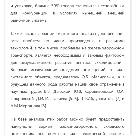
и упаковке, больше 50% товара становится неспособным
для конкуренции в условиях нынешней внешней
рыночной системы.
Также, использование системного анализа для решения
всех проблем по части производства и развитию
технологий, в том числе, проблемы на железнодорожном
транспорте, является необходимым и важным фактором
для результативного развития центров складирования.
Впервые исследование складских помещений, в виде
системного объекта, предлагалось О.Б. Маликовым, а в
будущем данного рода работы нашли свое отражение в
научных трудах В.В. Дыбской, Ю.В. Коровяковской, О.А.
Покровской, Д.И. Илесалиева [5, 6], Ш.Р.Абдувахитова [7] и
А.М.Мерганова [8].
На базе анализа этих работ можно будет предоставить
наилучший вариант железнодорожного складского
помещения, чья схема в виде технической системы