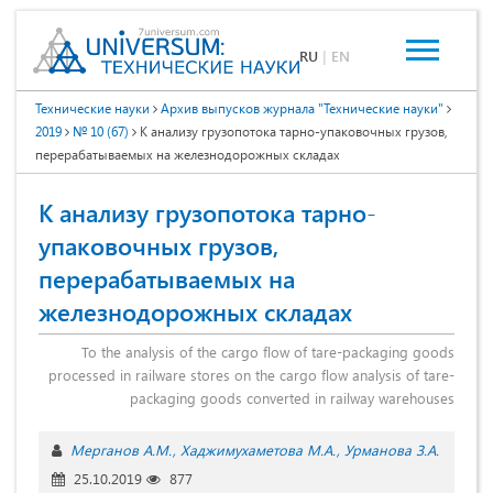
RU
|
EN
Технические науки
Архив выпусков журнала "Технические науки"
2019
№ 10 (67)
К анализу грузопотока тарно-упаковочных грузов,
перерабатываемых на железнодорожных складах
К анализу грузопотока тарно-
упаковочных грузов,
перерабатываемых на
железнодорожных складах
To the analysis of the cargo flow of tare-packaging goods
processed in railware stores on the cargo flow analysis of tare-
packaging goods converted in railway warehouses
Мерганов А.М.
Хаджимухаметова М.А.
Урманова З.А.
25.10.2019
877