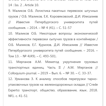
14 : Iss. 2 , Article 10.
9. Маликов О.Б. Логистика пакетных перевозок штучных
грузов / О.Б. Маликов, Е.К. Коровяковский, Д.И. Илесалиев
// Известия Петербургского университета путей
сообщения. – 2014. – № 4 (41). – С. 51-57
10. Маликов О.Б. Некоторые вопросы экономической
эффективности перевозки сыпучих грузов в контейнерах /
О.Б. Маликов, Е.Г. Курилов, Д.И. Илесалиев // Известия
Петербургского университета путей сообщения. – 2016. –
Том 13. - № 4(49). – С. 493-501.
11. Мерганов А.М. Меметод укрупнения грузовых
транспортных единиц. Часть II / А.М. Мерганов //
Сolloquium-journal. – 2019 – Вып. 6. – № 30. – С. 33-37.
12. Урманова З. К анализу способов перегрузки тарно-
упаковочных грузов на железнодорожных складах // Crede
Experto: транспорт, общество, образование, язык. 2018.
№1. с. 41-51