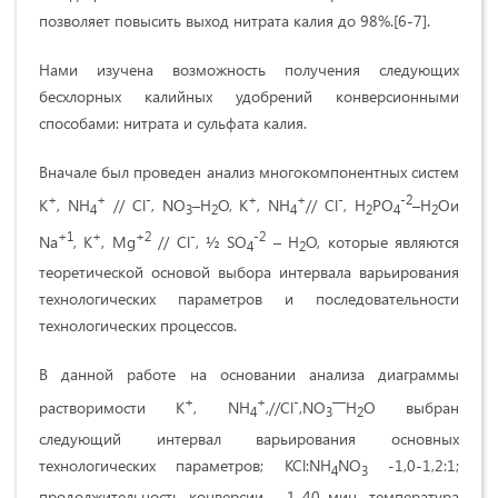
позволяет повысить выход нитрата калия до 98%.[6-7].
Нами изучена возможность получения следующих
бесхлорных калийных удобрений конверсионными
способами: нитрата и сульфата калия.
Вначале был проведен анализ многокомпонентных систем
+
+
-
+
+
-
-2
K
, NH
// Cl
, NO
–H
O, K
, NH
// Cl
, H
PO
–H
Oи
4
3
2
4
2
4
2
+1
+
+2
-
-2
Na
, K
, Mg
// Cl
, ½ SO
– H
O, которые являются
4
2
теоретической основой выбора интервала варьирования
технологических параметров и последовательности
технологических процессов.
В данной работе на основании анализа диаграммы
+
+
-
—
растворимости К
, NH
,//Cl
,NO
Н
О выбран
4
3
2
следующий интервал варьирования основных
технологических параметров; KCl:NH
NO
-1,0-1,2:1;
4
3
продолжительность конверсии - 1-40 мин, температура