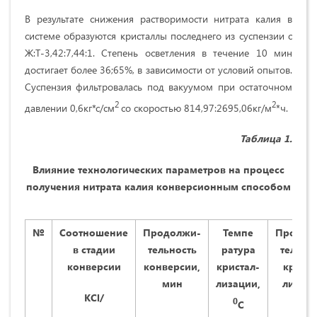
В результате снижения растворимости нитрата калия в
системе образуются кристаллы последнего из суспензии с
Ж:Т-3,42:7,44:1. Степень осветления в течение 10 мин
достигает более 36;65%, в зависимости от условий опытов.
Суспензия фильтровалась под вакуумом при остаточном
2
2
давлении 0,6кг*с/см
со скоростью 814,97:2695,06кг/м
*ч.
Таблица 1.
Влияние технологических параметров на процесс
получения нитрата калия конверсионным способом
№
Соотношение
Продолжи-
Темпе
Продол
в стадии
тельность
ратура
тельно
конверсии
конверсии,
кристал-
криста
мин
лизации,
лизаци
KCl
/
мин
0
С