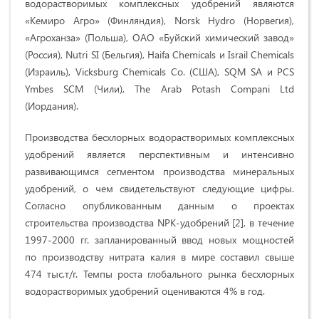
водорастворимых комплексных удобрений являются
«Кемиро Агро» (Финляндия), Norsk Hydro (Норвегия),
«Агроханза» (Польша), ОАО «Буйский химический завод»
(Россия), Nutri SI (Бельгия), Haifa Chemicals и Israil Chemicals
(Израиль), Vicksburg Chemicals Co. (США), SQM SA и PCS
Ymbes SCM (Чили), The Arab Potash Compani Ltd
(Иордания).
Производства бесхлорных водорастворимых комплексных
удобрений является перспективным и интенсивно
развивающимся сегментом производства минеральных
удобрений, о чем свидетельствуют следующие цифры.
Согласно опубликованным данным о проектах
строительства производства NPK-удобрений [2], в течение
1997-2000 гг. запланированный ввод новых мощностей
по производству нитрата калия в мире составил свыше
474 тыс.т/г. Темпы роста глобального рынка бесхлорных
водорастворимых удобрений оцениваются 4% в год.