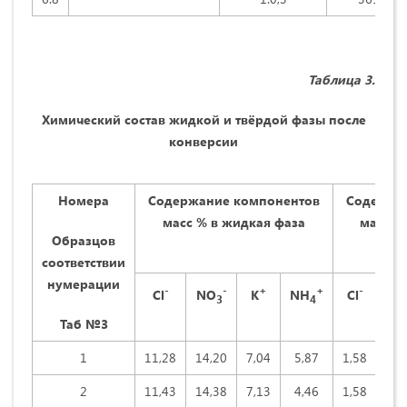
Таблица 3.
Химический состав жидкой и твёрдой фазы после
конверсии
Номера
Содержание компонентов
Содержа
масс % в жидкая фаза
масс %
Образцов
соответствии
нумерации
-
-
+
+
-
Cl
NO
K
NH
Cl
NO
3
4
Таб №3
1
11,28
14,20
7,04
5,87
1,58
58,
2
11,43
14,38
7,13
4,46
1,58
58,