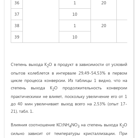
36
1
20
15
37
10
38
1
20
30
39
10
Степень выхода К
О в продукт в зависимости от условий
2
опытов колеблется в интервале 29,49-54,53% в первом
цикле процесса конверсии. Из таблицы 1 видно, что на
степень выхода К
О продолжительность конверсии
2
практическими не влияет, поскольку увеличение его от 1
до 40 мин увеличивает выход всего на 2,53% (опыт 17-
21), табл. 1.
Влияния соотношение KCl:NH
NO
на степень выхода К
О
4
3
2
сильно зависит от температуры кристаллизации. При