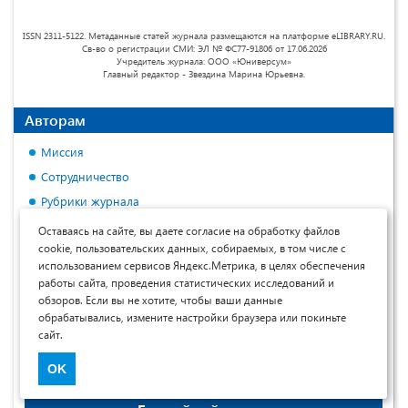
ISSN 2311-5122. Метаданные статей журнала размещаются на платформе eLIBRARY.RU.
Св-во о регистрации СМИ: ЭЛ № ФС77-91806 от 17.06.2026
Учредитель журнала: ООО «Юниверсум»
Главный редактор - Звездина Марина Юрьевна.
Авторам
Миссия
Сотрудничество
Рубрики журнала
Контрольные сроки
Оставаясь на сайте, вы даете согласие на обработку файлов
cookie, пользовательских данных, собираемых, в том числе с
Порядок рецензирования
использованием сервисов Яндекс.Метрика, в целях обеспечения
Политика относительно открытого доступа, лицензирования
работы сайта, проведения статистических исследований и
и авторского права
обзоров. Если вы не хотите, чтобы ваши данные
обрабатывались, измените настройки браузера или покиньте
Условия публикации
сайт.
Примеры оформления материалов
Договор оферты
OK