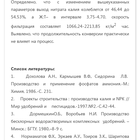
Определено, что с изменением вышеуказанных
параметров выход нитрата калия колеблется от 46,44 до
54,53%, а Ж:Т– в интервале 3,75-4,70, скорость
2
фильтрация составляет 1066,24-2213,85 кг/м
час.
Выявлено, что продолжительность конверсии практически
не влияет на процесс.
Список литературы:
1. Дохолова А.Н., Кармышев В.Ф., Сидорина Л.В.
Производство и применение фосфатов аммония.-М.:
Химия, 1986.-С. 231.
2. Проекты строительства : производства калия и NPK //
Мир удобрений и пестицидов.-1997.№2.-С.42-44.
3. ДормешкинО.Б., Воробьев Н.И. Производство
бесхлорных водорастворимых комплексных удобрений. –
Минск.: БГТУ, 1980,–8-9 с.
4. Нормаматов Ф.Х., Эркаев А.У., Тоиров З.К., Шарипова