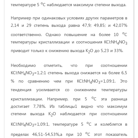
о
температуре 5
С наблюдается максимум степени выхода.
Например при одинаковых условиях других параметров в
2,14 и 29 степень выхода равна 47,9; 49,85; и 42,07%
о
соответственно. Однако повышение на более 10
С
температуры кристаллизации и соотношения KCl:NH
NO
4
3
приводит только к снижению выхода К
О до 5,23 и 33%.
2
Необходимо отметить, что при соотношении
KCl:NH
NO
=1,2:1 степень выхода снижается на более 6,5
4
3
% по сравнению чем при KCl:NH
NO
=1,09:1. Это
4
3
тенденция усиливается со снижением температуры
о
кристаллизации. Например, при 5
С эта разница
достигает 7,78%. Из таблицы1 видно что максимум
степени выхода К
О наблюдается при соотношении
2
о
KCl:NH
NO
=1,09:1, температуре 5
С и колеблется в
4
3
о
пределах 46,51-54,53%,а при 10
С этот показатель