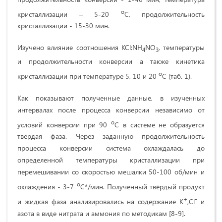
о
кристаллизации – 5-20
С, продолжительность
кристаллизации - 15-30 мин.
Изучено влияние соотношения KCl:NH
NO
, температуры
4
3
и продолжительности конверсии а также кинетика
о
кристаллизации при температуре 5, 10 и 20
С (таб. 1).
Как показывают полученные данные, в изученных
интервалах после процесса конверсии независимо от
о
условий конверсии при 90
С в системе не образуется
твердая фаза. Через заданную продолжительность
процесса конверсии система охлаждалась до
определенной температуры кристаллизации при
перемешивании со скоростью мешалки 50-100 об/мин и
о
охлаждения - 3-7
С*/мин. Полученный твёрдый продукт
+
-
и жидкая фаза анализировались на содержание К
,Сl
и
азота в виде нитрата и аммония по методикам [8-9].