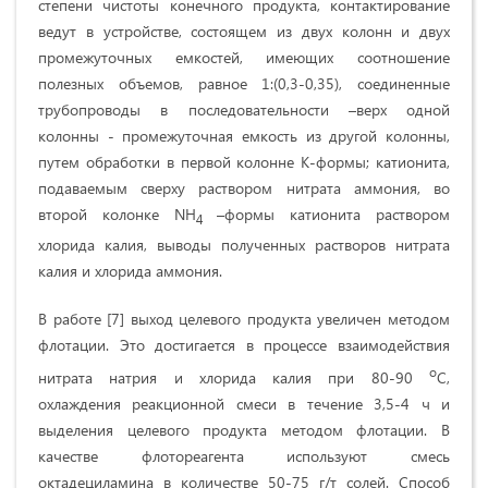
степени чистоты конечного продукта, контактирование
ведут в устройстве, состоящем из двух колонн и двух
промежуточных емкостей, имеющих соотношение
полезных объемов, равное 1:(0,3-0,35), соединенные
трубопроводы в последовательности –верх одной
колонны - промежуточная емкость из другой колонны,
путем обработки в первой колонне К-формы; катионита,
подаваемым сверху раствором нитрата аммония, во
второй колонке NH
–формы катионита раствором
4
хлорида калия, выводы полученных растворов нитрата
калия и хлорида аммония.
В работе [7] выход целевого продукта увеличен методом
флотации. Это достигается в процессе взаимодействия
о
нитрата натрия и хлорида калия при 80-90
С,
охлаждения реакционной смеси в течение 3,5-4 ч и
выделения целевого продукта методом флотации. В
качестве флотореагента используют смесь
октадециламина в количестве 50-75 г/т солей. Способ