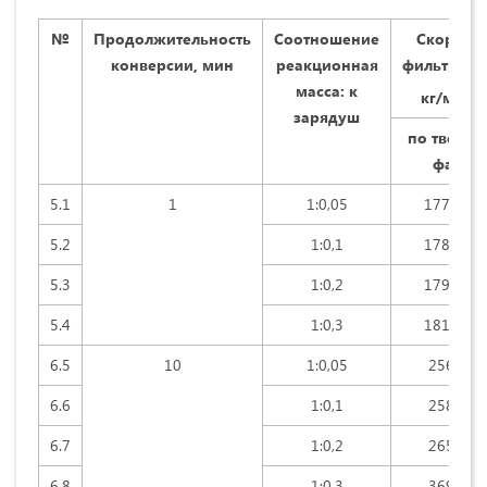
№
Продолжительность
Соотношение
Скорость
конверсии, мин
реакционная
фильтраци
масса: к
2
кг/м
* ч
зарядуш
по твердо
фазе
5.1
1
1:0,05
1778,11
5.2
1:0,1
1780,12
5.3
1:0,2
1791,43
5.4
1:0,3
1816,44
6.5
10
1:0,05
2561,8
6.6
1:0,1
2582,2
6.7
1:0,2
2658,1
6.8
1:0,3
3695,7