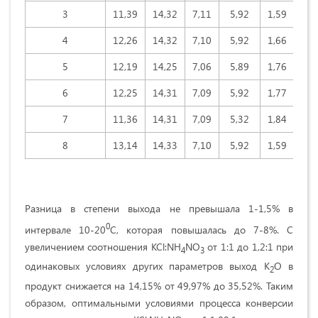
3
11,39
14,32
7,11
5,92
1,59
58,
4
12,26
14,32
7,10
5,92
1,66
58,
5
12,19
14,25
7,06
5,89
1,76
58,
6
12,25
14,31
7,09
5,92
1,77
59,
7
11,36
14,31
7,09
5,32
1,84
58,
8
13,14
14,33
7,10
5,92
1,59
58,
Разница в степени выхода не превышала 1-1,5% в
0
интервале 10-20
С, которая повышалась до 7-8%. С
увеличением соотношения KCl:NH
NO
от 1:1 до 1,2:1 при
4
3
одинаковых условиях других параметров выход К
О в
2
продукт снижается на 14,15% от 49,97% до 35,52%. Таким
образом, оптимальными условиями процесса конверсии