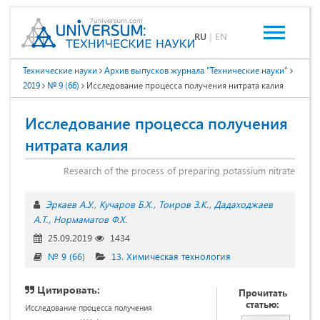
RU
|
EN
Технические науки
Архив выпусков журнала "Технические науки"
2019
№ 9 (66)
Исследование процесса получения нитрата калия
Исследование процесса получения
нитрата калия
Research of the process of preparing potassium nitrate
Эркаев А.У.
Кучаров Б.Х.
Тоиров З.К.
Дадаходжаев
А.Т.
Нормаматов Ф.Х.
25.09.2019
1434
№ 9 (66)
13. Химическая технология
Цитировать:
Прочитать
статью:
Исследование процесса получения