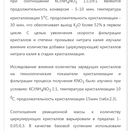
при соотношении KCl:NH
NO
1:1,09:1 являются
4
3
продолжительность конверсия - 5-10 мин, температура
о
кристаллизации 5
С, продолжительность кристаллизации -
30 мин, что обеспечивает выход К
О более 52% в первом
2
цикле. С целью увеличения скорости фильтрации
кристаллов и степени промывки нитрата калия изучали
влияние количества добавки (циркулирующая) кристаллов
нитрата калия в стадии кристаллизация.
Исследование влияния количества зарядущих кристаллов
на технологические показатели кристаллизации и
фильтрации процесса получения KNO
было изучено при
3
условиях: KCl:NH
NO
1:1, температура кристаллизации 10
4
3
0
С, продолжительность кристаллизации 15мин (табл.2,3).
Соотношения реакционной массы к количеству
циркулирующих кристаллов варьировали в пределах 1-
0,05:0,3. В качестве базовой суспензии использовали