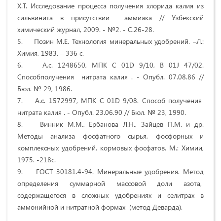
Х.Т. Исследование процесса получения хлорида калия из
сильвинита в присутствии аммиака // Узбекский
химический журнал, 2009. - №2. - С.26-28.
5. Позин М.Е. Технология минеральных удобрений. –Л.:
Химия, 1983. – 336 с.
6. А.с. 1248650, МПК С 01D 9/10, В 01J 47/02.
Способполучения нитрата калия . - Опубл. 07.08.86 //
Бюл. № 29, 1986.
7. А.с. 1572997, МПК С 01D 9/08. Способ получения
нитрата калия . - Опубл. 23.06.90 // Бюл. № 23, 1990.
8. Винник М.М., Ербанова Л.Н., Зайцев П.М. и др.
Методы анализа фосфатного сырья, фосфорных и
комплексных удобрений, кормовых фосфатов. М.: Химии,
1975. -218с.
9. ГОСТ 30181.4-94. Минеральные удобрения. Метод
определения суммарной массовой доли азота,
содержащегося в сложных удобрениях и селитрах в
аммонийной и нитратной формах (метод Деварда).