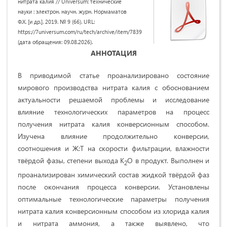
нитрата калия // Universum: технические
науки : электрон. научн. журн. Нормаматов
Ф.Х. [и др.]. 2019. № 9 (66). URL:
https://7universum.com/ru/tech/archive/item/7839
(дата обращения: 09.08.2026).
АННОТАЦИЯ
В приводимой статье проанализировано состояние
мирового производства нитрата калия с обоснованием
актуальности решаемой проблемы и исследование
влияние технологических параметров на процесс
получения нитрата калия конверсионным способом.
Изучена влияние продолжительно конверсии,
соотношения и Ж:Т на скорости фильтрации, влажности
твёрдой фазы, степени выхода К
О в продукт. Выполнен и
2
проанализирован химический состав жидкой твёрдой фаз
после окончания процесса конверсии. Установлены
оптимальные технологические параметры получения
нитрата калия конверсионным способом из хлорида калия
и нитрата аммония, а также выявлено, что