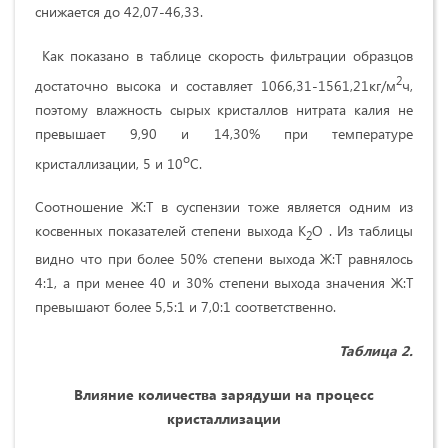
снижается до 42,07-46,33.
Как показано в таблице скорость фильтрации образцов
2
достаточно высока и составляет 1066,31-1561,21кг/м
ч,
поэтому влажность сырых кристаллов нитрата калия не
превышает 9,90 и 14,30% при температуре
о
кристаллизации, 5 и 10
С.
Соотношение Ж:Т в суспензии тоже является одним из
косвенных показателей степени выхода К
О . Из таблицы
2
видно что при более 50% степени выхода Ж:Т равнялось
4:1, а при менее 40 и 30% степени выхода значения Ж:Т
превышают более 5,5:1 и 7,0:1 соответственно.
Таблица 2.
Влияние количества зарядуши на процесс
кристаллизации