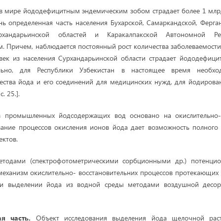
в мире йододефицитным эндемическим зобом страдает более 1 млрд
ь определенная часть населения Бухарской, Самаркандской, Ферга
рхандарьинской областей и Каракалпакской Автономной Ре
. Причем, наблюдается постоянный рост количества заболеваемости 
век из населения Сурхандарьинской области страдает йододефиц
ельно, для Республики Узбекистан в настоящее время необхо
ества йода и его соединений для медицинских нужд, для йодиров
. 25.].
з промышленных йодсодержащих вод основано на окислительно- 
вание процессов окисления ионов йода дает возможность полного
ктов.
тодами (спектрофотометри­ческими сорбционными др.) потенци
механизм окислительно- восстановительних процессов протекающи
ри выделении йода из водной среды методами воздушной десорб
ая часть.
Объект исследования выделения йода щелочной раст