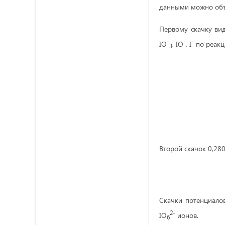
данными можно объ
Первому скачку вид
-
-
-
IO
, IO
, I
по реакц
3
Второй скачок 0,28
Скачки потенциалов
2-
IO
ионов.
6