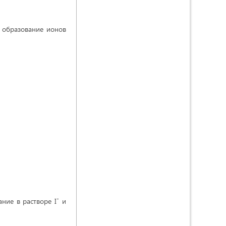
т образование ионов
-
ние в растворе I
и