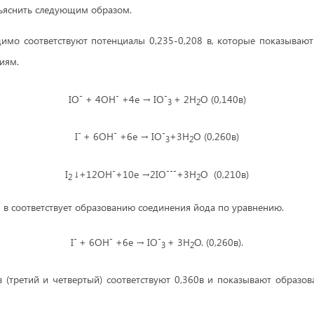
яснить следующим образом.
имо соответствуют потенциалы 0,235-0,208 в, которые показываю
иям.
-
-
-
IO
+ 4OH
+4е → IO
+ 2H
O (0,140в)
3
2
-
-
-
I
+ 6OH
+6е → IO
+3H
O (0,260в)
3
2
-
---
I
↓+12OH
+10е →2IO
+3H
O (0,210в)
2
2
0 в соответствует образованию соединения йода по уравнению.
-
-
-
I
+ 6OH
+6е → IO
+ 3H
O. (0,260в).
3
2
 (третий и четвертый) соответствуют 0,360в и показывают образова