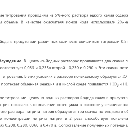
е титрования проводили из 5%-ного раствора едкого калия содерж
м объеме. В качестве окислителя ионов йода использовали 2%-н
ода в присутствии различных количеств окислителя титровали 0,5
обсуждение.
В щелочно-йодных растворах проявляются два скачка 
оответствует 0,033 и 0,235в второй - 0,230 и 0,290 в. Эти скачки по
 титрования. В этих условиях в растворе по-видимому образуются IO
 протекает обменная реакция и в кислой среде появляются HIO
и HI.
3
е титрование щелочно-водных растворов йодида калия в присутств
атрия показало, что значение потенциала в растворе увеличиваетс
ого раствора нитрита натрия образуются три скачка потенциала в об
ие концентрации нитрита натрия в 2 раза способствует появлен
ях 0,208, 0,280, 0360 и 0,470 в. Сопоставление полученных потенц