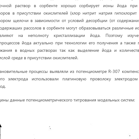
очной раствор в сорбенте хорошо сорбирует ионы йода при
оров в присутствии окислителей (хлор нитрит натрия гипохлорит
вором щелочи в зависимости от условий десорбции (от содержани
содержаших рассолов в сорбенте могут образовываться различные 
лияют на неполноту кристаллизации йода. Поэтому изучен
процессов йода актуально при технологии его получения а также
жания в водных растворах так как выделение йода и количест
слой среде в присутствии окислителей.
тановительные процессы выявляли из потенциометре R-307 компен
его электрода использовали платиновую проволоку электродом
од.
дены данные потенциомет­рического титрования модельных систем: