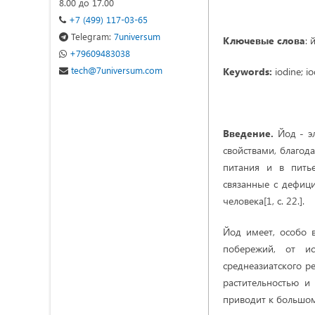
8.00 до 17.00
+7 (499) 117-03-65
Telegram:
7universum
Ключевые слова
: 
+79609483038
tech@7universum.com
Keywords:
iodine; i
Введение.
Йод - э
свойствами, благод
питания и в питье
связанные с дефиц
человека[1, с. 22.].
Йод имеет, особо в
побережий, от и
среднеазиатского р
растительностью и
приводит к большом