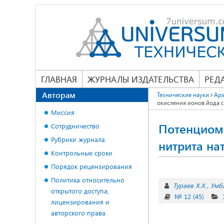
ГЛАВНАЯ
ЖУРНАЛЫ ИЗДАТЕЛЬСТВА
РЕД
Авторам
Технические науки
Арх
окисления ионов йода с
Миссия
Потенциоме
Сотрудничество
Рубрики журнала
нитрита на
Контрольные сроки
Порядок рецензирования
Политика относительно
Тураев Х.Х.
Умб
открытого доступа,
№ 12 (45)
лицензирования и
авторского права