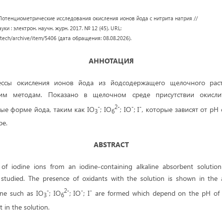
. Потенциометрические исследования окисления ионов йода с нитрита натрия //
ки : электрон. научн. журн. 2017. № 12 (45). URL:
/tech/archive/item/5406 (дата обращения: 08.08.2026).
АННОТАЦИЯ
ессы окисления ионов йода из йодсодержащего щелочного раст
ким методам. Показано в щелочном среде присутствии окисли
-
2-
-
-
ые форме йода, таким как IO
; IO
; IO
; I
, которые зависят от pH
3
6
ре.
ABSTRACT
 of iodine ions from an iodine-containing alkaline absorbent solution
tudied. The presence of oxidants with the solution is shown in the a
-
2-
-
-
ine such as IO
; IO
; IO
; I
are formed which depend on the pH of
3
6
 in the solution.