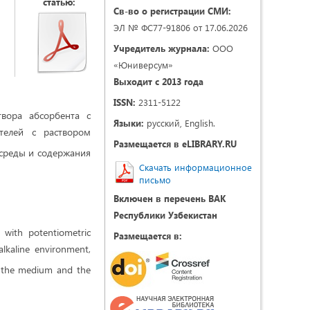
статью:
Св-во о регистрации СМИ:
ЭЛ № ФС77-91806 от 17.06.2026
Учредитель журнала:
ООО
«Юниверсум»
Выходит с 2013 года
ISSN:
2311-5122
вора абсорбента с
Языки:
русский, English.
телей с раствором
Размещается в eLIBRARY.RU
 среды и содержания
Скачать информационное
письмо
Включен в перечень ВАК
Республики Узбекистан
 with potentiometric
Размещается в:
lkaline environment,
 the medium and the