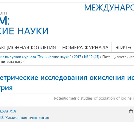
МЕЖДУНАР
АКЦИОННАЯ КОЛЛЕГИЯ
НОМЕРА ЖУРНАЛА
ЭТИЧЕС
ив выпусков журнала "Технические науки"
2017
№ 12 (45)
Потенциометричес
 нитрита натрия
трические исследования окисления ио
трия
Potentiometric studies of oxidation of iodine 
аров И.А.
13. Химическая технология