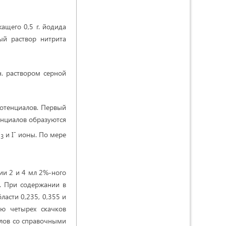
ащего 0,5 г. йодида
ый раствор нитрита
н. раствором серной
потенциалов. Первый
тенциалов образуются
-
-
и I
ионы. По мере
3
ии 2 и 4 мл 2%-ного
я. При содержании в
ласти 0,235, 0,355 и
ию четырех скачков
иалов со справочными