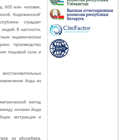
. 600 млн. человек.
нской, Андижанской’
спублики страдает
людей. В частности,
итным эндемическим
димо производство
ания пищевой соли и
восстановительных
 извлечения йода из
ометрический метод
х между ионами йода
ции, экстракции и
вор из абсорбера.