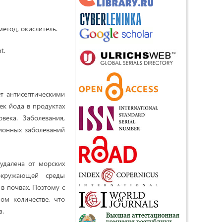
етод, окислитель.
t.
ет антисептическими
ек йода в продуктах
века. Заболевания,
ионных заболеваний
 удалена от морских
окружающей среды
в почвах. Поэтому с
ом количестве, что
а.