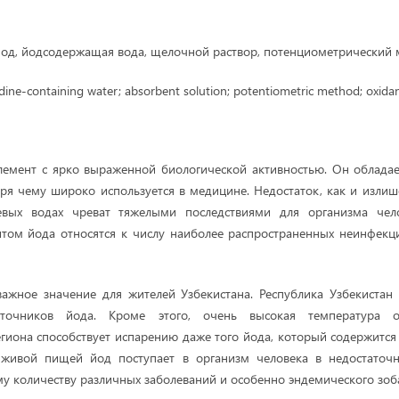
йод, йодсодержащая вода, щелочной раствор, потенциометрический м
odine-containing water; absorbent solution; potentiometric method; oxidan
лемент с ярко выраженной биологической активностью. Он облада
аря чему широко используется в медицине. Недостаток, как и излиш
вых водах чреват тяжелыми последствиями для организма чело
итом йода относятся к числу наиболее распространенных неинфекц
ажное значение для жителей Узбекистана. Республика Узбекистан
сточников йода. Кроме этого, очень высокая температура 
егиона способствует испарению даже того йода, который содержится 
 живой пищей йод поступает в организм человека в недостаточн
у количеству различных заболеваний и особенно эндемического зоб