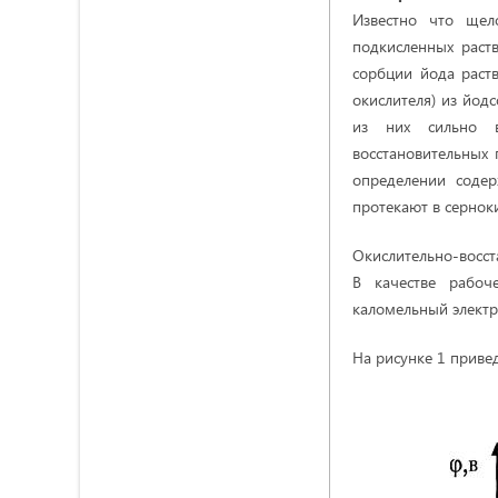
Известно что щел
подкисленных раств
сорбции йода раст
окислителя) из йод
из них сильно в
восстановительных 
определении содер
протекают в серноки
Окислительно-восс
В качестве рабоч
каломельный электр
На рисунке 1 приве