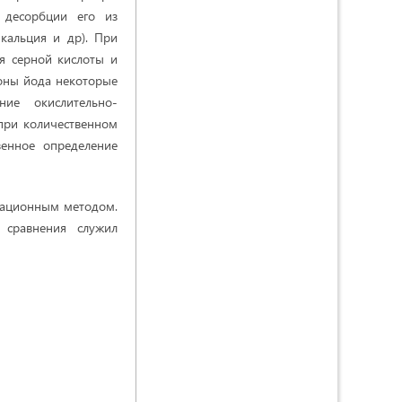
 десорбции его из
 кальция и др). При
я серной кислоты и
ионы йода некоторые
ие окислительно-
 при количественном
венное определение
сационным методом.
 сравнения служил