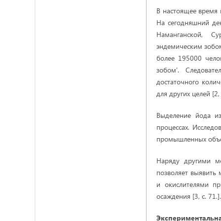
В настоящее время 
На сегодняшний ден
Наманганской, Су
эндемическим зобом
более 195000 чело
зобом'. Следоват
достаточного колич
для других целей [2, с
Выделение йода и
процессах. Исследо
промышленных объе
Наряду другими ме
позволяет выявить 
и окислителями п
осаждения [3, с. 71.].
Экспериментальн