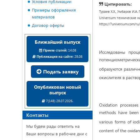
Условия публикации
Цитировать:
Примеры оформления
Тураев Х.Х., Умбаров И.А
материалов
Universum: технические нау
https://7universum.com/ru
Договор оферты
Ближайший выпуск
Прием статей:
14.08
Исследованы проц
Публикация на сайте:
28.08
потенциометричес
образуются различн
Подать заявку
окислителя в раство
Опубликован новый
выпуск
7(148) 28.07.2026.
Oxidation processes
methods have been s
Контакты
various forms of iod
Мы будем рады ответить на
content of the oxidant
Ваши вопросы в рабочие дни с