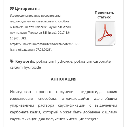
Цитировать:
Прочитать
Усовершенствование производства
статью:
гидроксида калия известковым способом
// Universum: технические науки : электрон.
научн. журн. Туракулов Б.Б. [и др.]. 2017. №
10 (43). URL:
https://7universum.com/ru/tech/archive/item/5179
(дата обращения: 07.08.2026).
Keywords:
potassium hydroxide; potassium carbonate;
calcium hydroxide
АННОТАЦИЯ
Исследован процесс получения гидроксида калия
известковым способом, отличающийся дальнейшим
упариванием раствора каустификации с выделением
карбоната калия, который может быть добавлен к шламу
каустификации для получения чистящих средств.