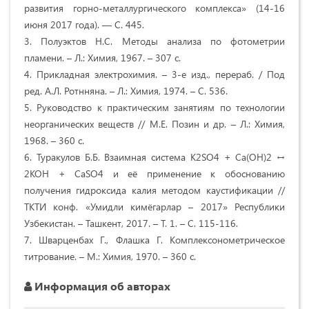
развития горно-металлургического комплекса» (14-16
июня 2017 года). –– С. 445.
3. Полуэктов Н.С. Методы анализа по фотометрии
пламени. – Л.: Химия, 1967. – 307 с.
4. Прикладная электрохимия. – 3-е изд., перераб. / Под
ред. А.Л. Ротнняна. – Л.: Химия, 1974. – С. 536.
5. Руководство к практическим занятиям по технологии
неорганических веществ // М.Е. Позин и др. – Л.: Химия,
1968. – 360 с.
6. Туракулов Б.Б. Взаимная система K2SO4 + Ca(OH)2 ↔
2KOH + CaSO4 и её применение к обоснованию
получения гидроксида калия методом каустификации //
ТКТИ конф. «Умидли кимёгарлар – 2017» Республики
Узбекистан. – Ташкент, 2017. – Т. 1. – С. 115-116.
7. Шварценбах Г., Флашка Г. Комплексонометрическое
титрование. – М.: Химия, 1970. – 360 с.
Информация об авторах