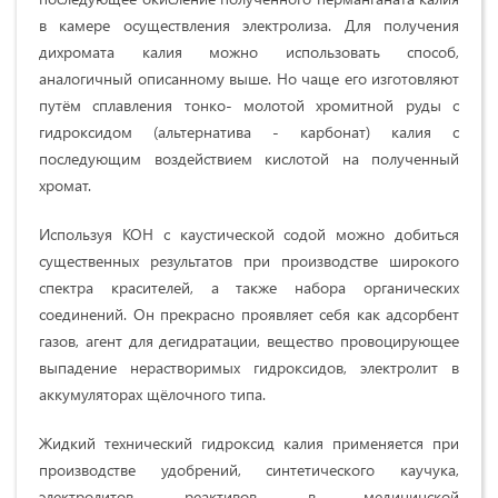
в камере осуществления электролиза. Для получения
дихромата калия можно использовать способ,
аналогичный описанному выше. Но чаще его изготовляют
путём сплавления тонко- молотой хромитной руды с
гидроксидом (альтернатива - карбонат) калия с
последующим воздействием кислотой на полученный
хромат.
Используя КОН с каустической содой можно добиться
существенных результатов при производстве широкого
спектра красителей, а также набора органических
соединений. Он прекрасно проявляет себя как адсорбент
газов, агент для дегидратации, вещество провоцирующее
выпадение нерастворимых гидроксидов, электролит в
аккумуляторах щёлочного типа.
Жидкий технический гидроксид калия применяется при
производстве удобрений, синтетического каучука,
электролитов, реактивов, в медицинской