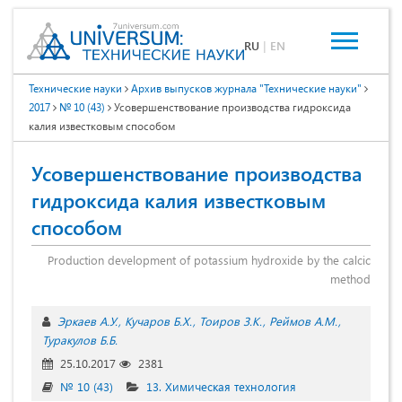
RU
|
EN
Технические науки
Архив выпусков журнала "Технические науки"
2017
№ 10 (43)
Усовершенствование производства гидроксида
калия известковым способом
Усовершенствование производства
гидроксида калия известковым
способом
Production development of potassium hydroxide by the calcic
method
Эркаев А.У.
Кучаров Б.Х.
Тоиров З.К.
Реймов А.М.
Туракулов Б.Б.
25.10.2017
2381
№ 10 (43)
13. Химическая технология