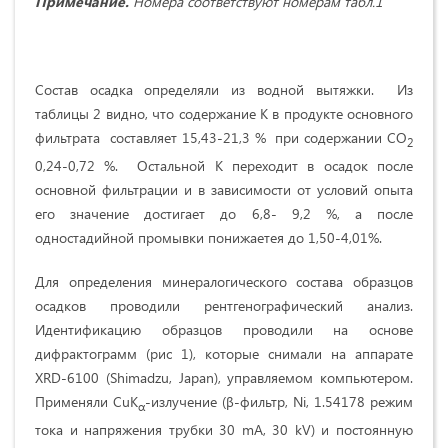
Примечание.
Номера соответствуют номерам табл.1
Состав осадка определяли из водной вытяжки. Из
таблицы 2 видно, что содержание К в продукте основного
фильтрата составляет 15,43-21,3 % при содержании СО
2
0,24-0,72 %. Остальной К переходит в осадок после
основной фильтрации и в зависимости от условий опыта
его значение достигает до 6,8- 9,2 %, а после
одностадийной промывки понижаетея до 1,50-4,01%.
Для определения минералогического состава образцов
осадков проводили рентгенографический анализ.
Идентификацию образцов проводили на основе
дифрактограмм (рис 1), которые снимали на аппарате
ХRD-6100 (Shimadzu, Japan), управляемом компьютером.
Применяли CuK
-излучение (β-фильтр, Ni, 1.54178 режим
α
тока и напряжения трубки 30 mA, 30 kV) и постоянную