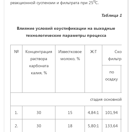
0
реакционной суспензии и фильтрата при 25
С.
Таблица 1
Влияние условий коустификации на выходные
технологические параметры процесса
№
Концентрация
Известковое
Ж:Т
Cкорость
раствора
молоко, %
фильтрации,
карбоната
по
калия, %
осадку
фил
стадия основной фил
1.
30
15
4,84:1
101,94
44
2.
30
18
5,80:1
133,64
77