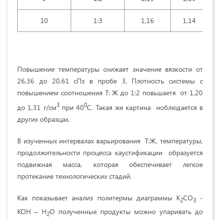
10
1:3
1,16
1,14
Повышение температуры снижает значение вязкости от
26,36 до 20,61 сПз в пробе 3. Плотность системы с
повышением соотношения Т: Ж до 1:2 повьшаетя от 1,20
3
0
до 1,31 г/см
при 40
С. Такая же картина ноблюдается в
других образцах.
В изученных интервалах варьирования Т:Ж, температуры,
продолжительности процесса каустификации образуется
подвижная масса, которая обеспечивает легкое
протекание технологических стадий.
Как показывает анализ политермы диаграммы K
CO
-
2
3
KOH – H
O полученные продукты можно упаривать до
2