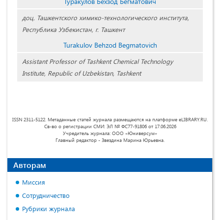
Туракулов Бехзод Бегматович
доц. Ташкентского химико-технологического института,
Республика Узбекистан, г. Ташкент
Turakulov Behzod Begmatovich
Assistant Professor of Tashkent Chemical Technology
Institute, Republic of Uzbekistan, Tashkent
ISSN 2311-5122. Метаданные статей журнала размещаются на платформе eLIBRARY.RU.
Св-во о регистрации СМИ: ЭЛ № ФС77-91806 от 17.06.2026
Учредитель журнала: ООО «Юниверсум»
Главный редактор - Звездина Марина Юрьевна.
Авторам
Миссия
Сотрудничество
Рубрики журнала