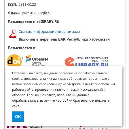
ISSN:
2311-5122
Языки:
русский, English.
Размещается в eLIBRARY.RU
Скачать информационное письмо
Включен в перечень ВАК Республики Узбекистан
Размещается в:
Оставаясь на сайте, вы даете согласие на обработку файлов
cookie, пользовательских данных, собираемых, в том числе с
использованием сервисов Яндекс.Метрика, в целях обеспечения
работы сайта, проведения статистических исследований и
обзоров. Если вы не хотите, чтобы ваши данные
обрабатывались, измените настройки браузера или покиньте
сайт.
OK