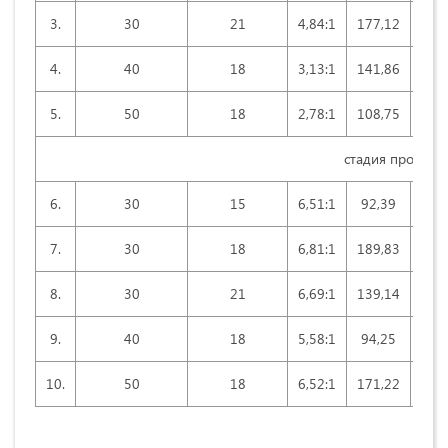
3.
30
21
4,84:1
177,12
85
4.
40
18
3,13:1
141,86
44
5.
50
18
2,78:1
108,75
30
стадия промыв
6.
30
15
6,51:1
92,39
60
7.
30
18
6,81:1
189,83
67
8.
30
21
6,69:1
139,14
93
9.
40
18
5,58:1
94,25
68
10.
50
18
6,52:1
171,22
111