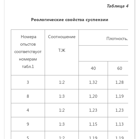
Таблица
4
Реологические свойства суспензии
Номера
Соотношение
Плотность, г/см
опьстов
Т:Ж
соответствуот
номерам
табл.1
40
60
3
1:2
1,32
1,28
8
1:3
1,20
1,19
4
1:2
1,23
1,23
9
1:3
1,15
1,13
5
1:2
1,19
1,19