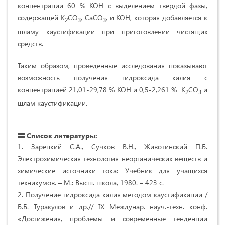
концентрации 60 % KOH с выделением твердой фазы,
содержащей K
CO
, СаСО
, и KOH, которая добавляется к
2
3
3
шламу каустификации при приготовлении чистящих
средств.
Таким образом, проведенные исследования показывают
возможность получения гидроксида калия с
концентрацией 21,01-29,78 % КОН и 0,5-2,261 % К
СО
и
2
3
шлам каустификации.
Список литературы:
1. Зарецкий С.А., Сучков В.Н., Животинский П.Б.
Электрохимическая технология неорганических веществ и
химические источники тока: Учебник для учащихся
техникумов. – М.: Высш. школа, 1980. – 423 с.
2. Получение гидроксида калия методом каустификации /
Б.Б. Туракулов и др.// IX Междунар. науч.-техн. конф.
«Достижения, проблемы и современные тенденции