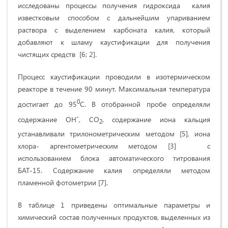
исследованы процессы получения гидроксида калия
известковым способом с дальнейшим упариванием
раствора с выделением карбоната калия, который
добавляют к шламу каустификации для получения
чистящих средств [6; 2].
Процесс каустификации проводили в изотермическом
реакторе в течение 90 минут. Максимальная температура
0
достигает до 95
С. В отобранной пробе определяли
-
содержание ОН
, СО
, содержание иона кальция
2
устанавливали трилонометрическим методом [5], иона
хлора- аргентометрическим методом [3] с
использованием блока автоматического титрования
БАТ-15. Содержание калия определяли методом
пламенной фотометрии [7].
В таблице 1 приведены оптимальные параметры и
химический состав полученных продуктов, выделенных из