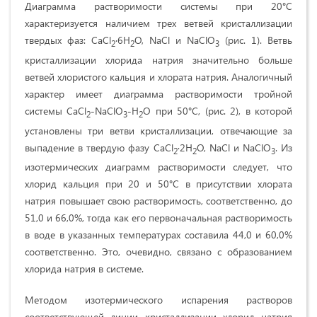
Диаграмма растворимости системы при 20°С
характеризуется наличием трех ветвей кристаллизации
твердых фаз: CaCl
∙6H
O, NaCl и NaClO
(рис. 1). Ветвь
2
2
3
кристаллизации хлорида натрия значительно больше
ветвей хлористого кальция и хлората натрия. Аналогичный
характер имеет диаграмма растворимости тройной
системы CaCl
-NaClO
-H
O при 50°С, (рис. 2), в которой
2
3
2
установлены три ветви кристаллизации, отвечающие за
выпадение
в твердую фазу CaCl
∙2H
O, NaCl и NaClO
. Из
2
2
3
изотермических диаграмм растворимости следует, что
хлорид кальция при 20 и 50°С в присутствии хлората
натрия повышает свою растворимость, соответственно, до
51,0 и 66,0%, тогда как его первоначальная растворимость
в воде в указанных температурах составила 44,0 и 60,0%
соответственно. Это, очевидно, связано с образованием
хлорида натрия в системе.
Методом изотермического испарения растворов
соответствующей линии кристаллизации хлорид натрия