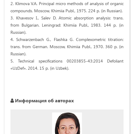
2. Klimova V.A. Principal micro methods of analysis of organic
compounds. Мoscow, Khimiia Publ., 1975. 224 p. (in Russian).
3. Khavesov I., Salev D. Atomic absorption analysis: trans.
from Bulgarian. Leningrad: Khimiia Publ., 1983. 144 p. (in
Russian).
4. Schwarzenbach G., Flashka G. Complexometric titration:
trans. from German. Мoscow, Khimiia Publ., 1970. 360 p. (in
Russian).
5. Technical specifications 00203855-43:2014 Defoliant
«UzDef». 2014. 15 p. (in Uzbek).
Информация об авторах