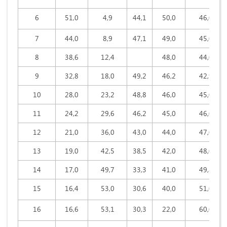
6
51,0
4,9
44,1
50,0
46,0
7
44,0
8,9
47,1
49,0
45,0
8
38,6
12,4
48,0
44,0
9
32,8
18,0
49,2
46,2
42,9
10
28,0
23,2
48,8
46,0
45,0
11
24,2
29,6
46,2
45,0
46,0
12
21,0
36,0
43,0
44,0
47,0
13
19,0
42,5
38,5
42,0
48,0
14
17,0
49,7
33,3
41,0
49,8
15
16,4
53,0
30,6
40,0
51,0
16
16,6
53,1
30,3
22,0
60,0