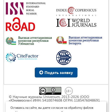
Подать заявку
© Научные журналы Universum, 2013-2026 (ООО
«Юниверсум») ИНН: 5410074608 ОГРН: 1185476048691
Это произведение доступно по
лицензии Creative
Commons « Attribution» («Атрибуция») 4.0
Оставаясь на сайте, вы даете согласие на обработку файлов
Непортированная
.