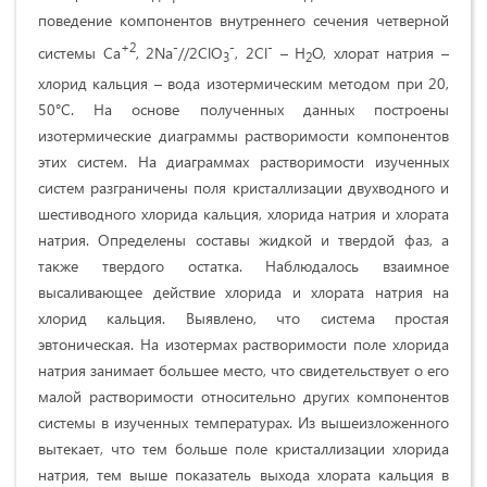
поведение компонентов внутреннего сечения четверной
+2
-
-
-
системы Ca
, 2Na
//2ClO
, 2Cl
– H
O, хлорат натрия –
3
2
хлорид кальция – вода изотермическим методом при 20,
50°С. На основе полученных данных построены
изотермические диаграммы растворимости компонентов
этих систем. На диаграммах растворимости изученных
систем разграничены поля кристаллизации двухводного и
шестиводного хлорида кальция, хлорида натрия и хлората
натрия. Определены составы жидкой и твердой фаз, а
также твердого остатка. Наблюдалось взаимное
высаливающее действие хлорида и хлората натрия на
хлорид кальция. Выявлено, что система простая
эвтоническая. На изотермах растворимости поле хлорида
натрия занимает большее место, что свидетельствует о его
малой растворимости относительно других компонентов
системы в изученных температурах. Из вышеизложенного
вытекает, что тем больше поле кристаллизации хлорида
натрия, тем выше показатель выхода хлората кальция в