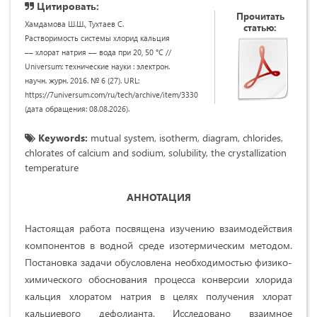
Цитировать:
Прочитать
Хамдамова Ш.Ш., Тухтаев С.
статью:
Растворимость системы хлорид кальция
–– хлорат натрия –– вода при 20, 50 °C //
Universum: технические науки : электрон.
научн. журн. 2016. № 6 (27). URL:
https://7universum.com/ru/tech/archive/item/3330
(дата обращения: 08.08.2026).
Keywords:
mutual system, isotherm, diagram, chlorides,
chlorates of calcium and sodium, solubility, the crystallization
temperature
АННОТАЦИЯ
Настоящая работа посвящена изучению взаимодействия
компонентов в водной среде изотермическим методом.
Постановка задачи обусловлена необходимостью физико-
химического обоснования процесса конверсии хлорида
кальция хлоратом натрия в целях получения хлорат
кальциевого дефолианта. Исследовано взаимное