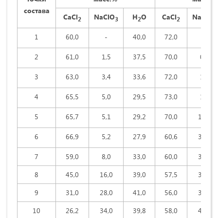
состава
CaCl
NaClO
H
O
CaCl
NaClO
2
3
2
2
3
1
60,0
-
40,0
72,0
-
2
61,0
1,5
37,5
70,0
0,8
3
63,0
3,4
33,6
72,0
1,0
4
65,5
5,0
29,5
73,0
1,2
5
65,7
5,1
29,2
70,0
10,0
6
66,9
5,2
27,9
60,6
38,8
7
59,0
8,0
33,0
60,0
38,0
8
45,0
16,0
39,0
57,5
37,0
9
31,0
28,0
41,0
56,0
39,0
10
26,2
34,0
39,8
58,0
40,8