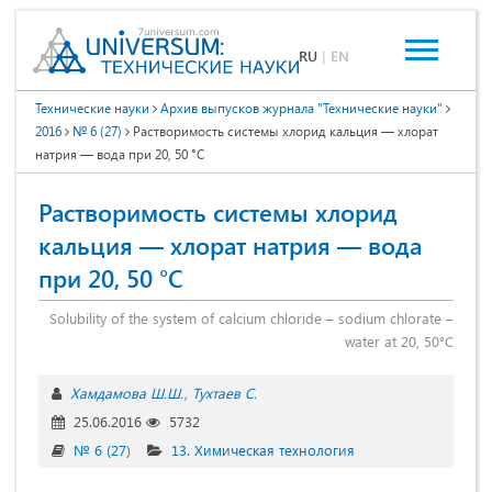
RU
|
EN
Технические науки
Архив выпусков журнала "Технические науки"
2016
№ 6 (27)
Растворимость системы хлорид кальция –– хлорат
натрия –– вода при 20, 50 °C
Растворимость системы хлорид
кальция –– хлорат натрия –– вода
при 20, 50 °C
Solubility of the system of calcium chloride – sodium chlorate –
water at 20, 50°C
Хамдамова Ш.Ш.
Тухтаев С.
25.06.2016
5732
№ 6 (27)
13. Химическая технология