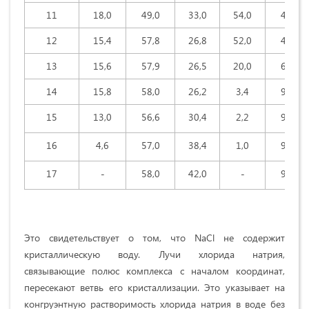
11
18,0
49,0
33,0
54,0
42,0
12
15,4
57,8
26,8
52,0
44,0
13
15,6
57,9
26,5
20,0
63,8
14
15,8
58,0
26,2
3,4
92,0
15
13,0
56,6
30,4
2,2
93,0
16
4,6
57,0
38,4
1,0
94,0
17
-
58,0
42,0
-
96,0
Это свидетельствует о том, что NaCl не содержит
кристаллическую воду. Лучи хлорида натрия,
связывающие полюс комплекса с началом координат,
пересекают ветвь его кристаллизации. Это указывает на
конгруэнтную растворимость хлорида натрия в воде без