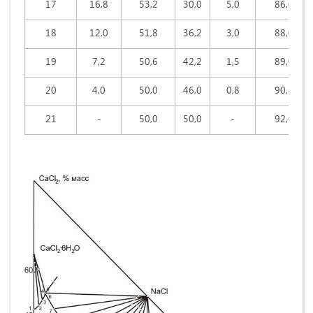
17
16,8
53,2
30,0
5,0
86,0
18
12,0
51,8
36,2
3,0
88,0
19
7,2
50,6
42,2
1,5
89,0
20
4,0
50,0
46,0
0,8
90,8
21
-
50,0
50,0
-
92,0