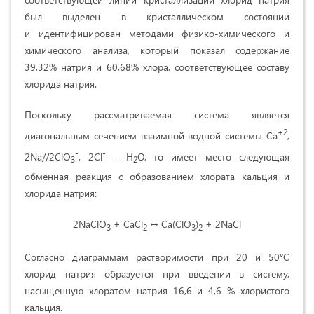
был выделен в кристаллическом состоянии
и идентифицирован методами физико-химического и
химического анализа, который показал содержание
39,32% натрия и 60,68% хлора, соответствующее составу
хлорида натрия.
Поскольку рассматриваемая система является
+2
диагональным сечением взаимной водной системы Ca
,
-
-
2Na//2ClO
, 2Cl
– H
O, то имеет место следующая
3
2
обменная реакция с образованием хлората кальция и
хлорида натрия:
2NaClO
+ CaCl
↔ Ca(ClO
)
+ 2NaCl
3
2
3
2
Согласно диаграммам растворимости при 20 и 50°С
хлорид натрия образуется при введении в систему,
насыщенную хлоратом натрия 16,6 и 4,6 % хлористого
кальция.