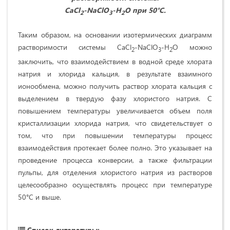
CaCl
-
NaClO
-
H
O
при 50°С.
2
3
2
Таким образом, на основании изотермических диаграмм
растворимости системы CaCl
-NaClO
-H
O можно
2
3
2
заключить, что взаимодействием в водной среде хлората
натрия и хлорида кальция, в результате взаимного
ионообмена, можно получить раствор хлората кальция с
выделением в твердую фазу хлористого натрия. С
повышением температуры увеличивается объем поля
кристаллизации хлорида натрия, что свидетельствует о
том, что при повышении температуры процесс
взаимодействия протекает более полно. Это указывает на
проведение процесса конверсии, а также фильтрации
пульпы, для отделения хлористого натрия из растворов
целесообразно осуществлять процесс при температуре
50°С и выше.
Список литературы: