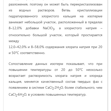
разложения, поэтому он может быть перекристаллизован
из водных растворов. Ветвь кристаллизации
гидратированного хлористого кальция на изотерме
занимает небольшой участок, расположенный в пределах
8–12,0% добавки NaClO
, а хлористого натрия –
3
относительно большой участок, который простирается
между
12,0–42,0% и 8–58,0% содержания хлората натрия при 20
и 50°С соответственно.
Сопоставление данных изотерм показывает, что при
повышении температуры от 20 до 50°С несколько
возрастает растворимость хлората натрия и хлорида
кальция, меняется качественный состав твердых фаз с
появлением в системе CaCl
∙2H
O, более стабильного, чем
2
2
CaCl
∙6H
O, в условиях повышенных температур.
2
2