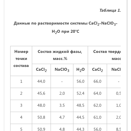
Таблица 1.
Данные по растворимости системы
CaCl
-
NaClO
-
2
3
H
O
при 20°С
2
Номер
Состав жидкой фазы,
Состав твердого о
точки
масс.%
масс.%
состава
CaCl
NaClO
H
O
CaCl
NaClO
2
3
2
2
3
1
44,0
-
56,0
66,0
-
2
45,6
2,0
52,4
64,0
0,5
3
48,0
3,5
48,5
62,0
1,0
4
50,8
4,7
44,5
61,0
2,0
5
50,9
4,8
44,3
56,0
8,5