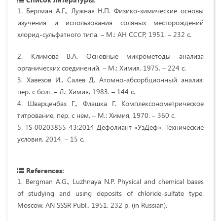
1. Бергман А.Г., Лужная Н.П. Физико-химические основы
изучения и использования соляных месторождений
хлорид-сульфатного типа. – М.: АН СССР, 1951. – 232 с.
2. Климова В.А. Основные микрометоды анализа
органических соединений. – М.: Химия, 1975. – 224 с.
3. Хавезов И., Салев Д. Атомно-абсорбционный анализ:
пер. с болг. – Л.: Химия, 1983. – 144 с.
4. Шварценбах Г., Флашка Г. Комплексонометрическое
титрование, пер. с нем. – М.: Химия, 1970. – 360 с.
5. TS 00203855-43:2014 Дефолиант «УзДеф». Технические
условия. 2014. – 15 с.
References:
1. Bergman A.G., Luzhnaya N.P. Physical and chemical bases
of studying and using deposits of chloride-sulfate type.
Moscow, AN SSSR Publ., 1951. 232 p. (in Russian).