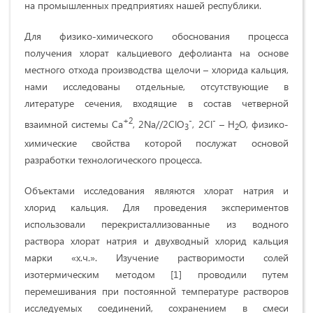
на промышленных предприятиях нашей республики.
Для физико-химического обоснования процесса
получения хлорат кальциевого дефолианта на основе
местного отхода производства щелочи – хлорида кальция,
нами исследованы отдельные, отсутствующие в
литературе сечения, входящие в состав четверной
+2
-
-
взаимной системы Ca
, 2Na//2ClO
, 2Cl
– H
O, физико-
3
2
химические свойства которой послужат основой
разработки технологического процесса.
Объектами исследования являются хлорат натрия и
хлорид кальция. Для проведения экспериментов
использовали перекристаллизованные из водного
раствора хлорат натрия и двухводный хлорид кальция
марки «х.ч.». Изучение растворимости солей
изотермическим методом [1] проводили путем
перемешивания при постоянной температуре растворов
исследуемых соединений, сохранением в смеси