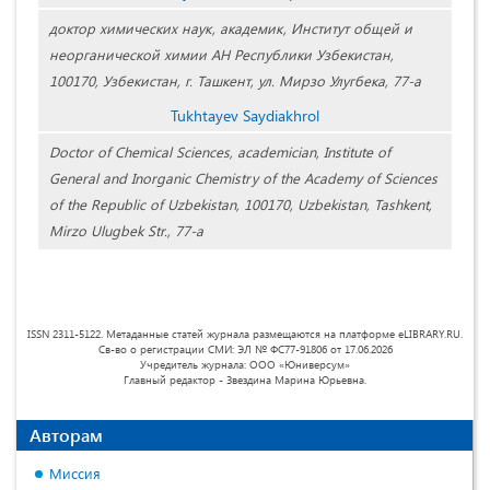
доктор химических наук, академик, Институт общей и
неорганической химии АН Республики Узбекистан,
100170, Узбекистан, г. Ташкент, ул. Мирзо Улугбека, 77-а
Tukhtayev Saydiakhrol
Doctor of Chemical Sciences, academician, Institute of
General and Inorganic Chemistry of the Academy of Sciences
of the Republic of Uzbekistan, 100170, Uzbekistan, Tashkent,
Mirzo Ulugbek Str., 77-а
ISSN 2311-5122. Метаданные статей журнала размещаются на платформе eLIBRARY.RU.
Св-во о регистрации СМИ: ЭЛ № ФС77-91806 от 17.06.2026
Учредитель журнала: ООО «Юниверсум»
Главный редактор - Звездина Марина Юрьевна.
Авторам
Миссия