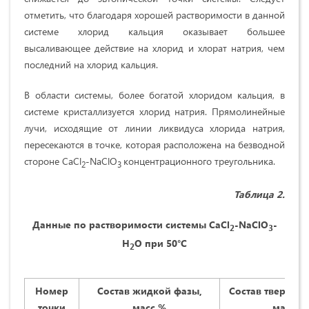
отметить, что благодаря хорошей растворимости в данной
системе хлорид кальция оказывает большее
высаливающее действие на хлорид и хлорат натрия, чем
последний на хлорид кальция.
В области системы, более богатой хлоридом кальция, в
системе кристаллизуется хлорид натрия. Прямолинейные
лучи, исходящие от линии ликвидуса хлорида натрия,
пересекаются в точке, которая расположена на безводной
стороне CaCl
-NaClO
концентрационного треугольника.
2
3
Таблица 2.
Данные по растворимости системы
CaCl
-
NaClO
-
2
3
H
O
при 50°С
2
Номер
Состав жидкой фазы,
Состав твердого
точки
масс.%
масс.%