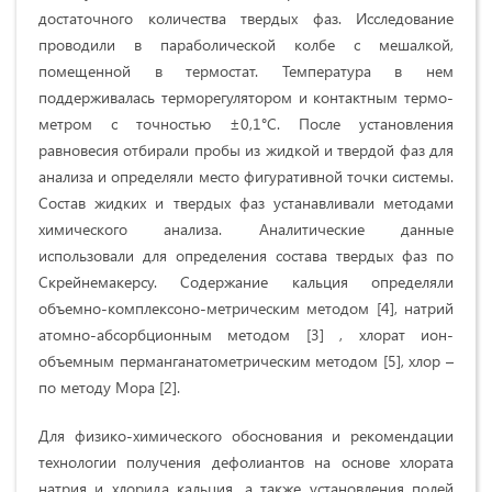
достаточного количества твердых фаз. Исследование
проводили в параболической колбе с мешалкой,
помещенной в термостат. Температура в нем
поддерживалась терморегулятором и контактным термо-
метром с точностью ±0,1°С. После установления
равновесия отбирали пробы из жидкой и твердой фаз для
анализа и определяли место фигуративной точки системы.
Состав жидких и твердых фаз устанавливали методами
химического анализа. Аналитические данные
использовали для определения состава твердых фаз по
Скрейнемакерсу. Содержание кальция определяли
объемно-комплексоно-метрическим методом [4], натрий
атомно-абсорбционным методом [3] , хлорат ион-
объемным перманганатометрическим методом [5], хлор –
по методу Мора [2].
Для физико-химического обоснования и рекомендации
технологии получения дефолиантов на основе хлората
натрия и хлорида кальция, а также установления полей