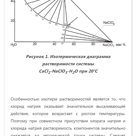
Рисунок 1. Изотермическая диаграмма
растворимости системы
CaCl
-
NaClO
-
H
O
при 20°С
2
3
2
Особенностью изотерм растворимостей является то, что
хлорид натрия оказывает значительное высаливающее
действие, которое возрастает с ростом температуры.
Поэтому при совместном присутствии хлората натрия и
хлорида натрия растворимость компонентов значительно
снижается до эвтонической точки системы. Следует