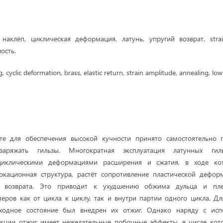
наклёп, циклическая деформация, латунь, упругий возврат, strai
ость.
 cyclic deformation, brass, elastic return, strain amplitude, annealing, low
те для обеспечения высокой кучности принято самостоятельно 
заряжать гильзы. Многократная эксплуатация латунных гил
иклическими деформациями расширения и сжатия, в ходе ко
локационная структура, растёт сопротивление пластической дефор
о возврата. Это приводит к ухудшению обжима дульца и пле
еров как от цикла к циклу, так и внутри партии одного цикла. Дл
сходное состояние был внедрен их отжиг. Однако наряду с исп
кции отжиг имеет нежелательные побочные эффекты, в числе кот