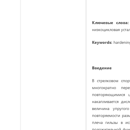
Ключевые слова:
низкоцикловая устал
Keywords:
hardening,
Введение
В стрелковом спор
многократно пере
повторяющимися ц
накапливается дис
величина упругог
повторяемости разм
плеча гильзы в и
положительной фун