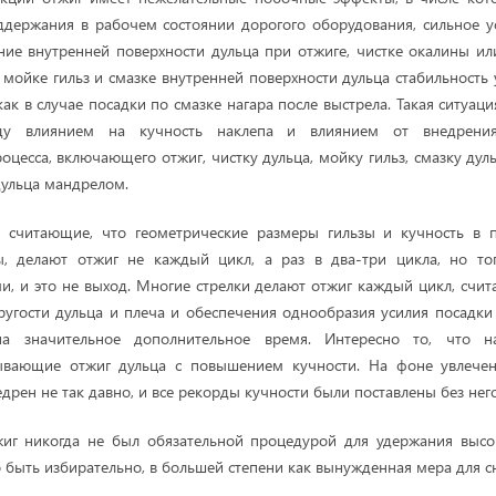
ддержания в рабочем состоянии дорогого оборудования, сильное у
ние внутренней поверхности дульца при отжиге, чистке окалины ил
 мойке гильз и смазке внутренней поверхности дульца стабильность
 как в случае посадки по смазке нагара после выстрела. Такая ситуац
ду влиянием на кучность наклепа и влиянием от внедрени
оцесса, включающего отжиг, чистку дульца, мойку гильз, смазку дуль
ульца мандрелом.
, считающие, что геометрические размеры гильзы и кучность в 
ы, делают отжиг не каждый цикл, а раз в два-три цикла, но тог
и, и это не выход. Многие стрелки делают отжиг каждый цикл, счи
угости дульца и плеча и обеспечения однообразия усилия посадки 
на значительное дополнительное время. Интересно то, что н
зывающие отжиг дульца с повышением кучности. На фоне увлеч
едрен не так давно, и все рекорды кучности были поставлены без него
жиг никогда не был обязательной процедурой для удержания высок
быть избирательно, в большей степени как вынужденная мера для с