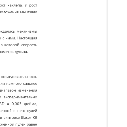
ст наклёпа, и рост
 положения мы взяли
уждались механизмы
ы с ними. Настоящая
 в которой скорость
аметра дульца.
оследовательность
или намного сильнее
диапазон изменения
и экспериментально
 ΔD = 0,003 дюйма,
енной в него пулей
в винтовке Blaser R8
аженной пулей равен