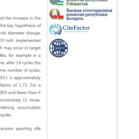
d the increase in the
 The key hypothesis of
clic diameter change,
003 inch, implemented
ch may occur in target
les, for example in a
e, after 14 cycles the
ame number of cycles,
011 is approximately
factor of 1.73. For a
0.003 and fewer than 4
pproximately 11 times.
rdening accumulates
cycles.
ecision sporting rifle