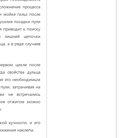
сложнение процесса
и мойке гильз после
 усилия посадки пули
ия приводит к поиску
я лишней цепочки
ца, а в ряде случаев
первом цикле после
да свойства дульца
тая это необходимым
пули, затрачивая на
ам не встречались
ения отжигом можно
.
ой кучности, и его
нижения наклепа.