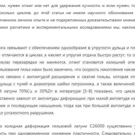
ом, нужен отжиг или нет для удержания кучности, и если нужен, т
сколько циклов, до этой статьи не имели научного обосновани
иченном личном опыте и не подкрепленных доказательствами мнения
кими расчетами и экспериментальными исследованиями мы, наконец
га связывают с обеспечением однообразия в упругости дульца и пле
 отличаются в циклах, а наклеп и упругая отдача быстро растут, то 
циклах перезарядки не меняются, отжиг становится излишней опе
льзования гильз нами было замечено, что скорость накопления накле
но связано с амплитудой расширения и сжатия гильзы, которая о
ульца с пулей и диаметром шейки патронника, а также величиной 
ой латуни 70%Cu и 30%Zn в литературе [3-8] показано, что цикл
ственно зависит от амплитуды деформации: при малой амплитуде 
ние и последующее насыщение, тогда как при большой амплитуде 
до усталостного разрушения.
то холодная деформация гильзовой латуни C26000 существенно 
ость при одновременном снижении пластичности. Следовательно, 