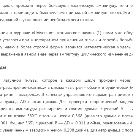
 цикле проходит через большую пластическую амплитуду, то и ро
должны происходить быстрее, чем при малой амплитуде цикла. Эти
ледований в установлении необходимости отжига.
ации в журнале «Universum: технические науки» [1] нами уже обс
и усталости при многократном применении гильзы и способы борьб
ту идею в более строгой форме: вводится математическая модель,
 выражена в явном виде через амплитуду циклического изменения ди
оды
е латунной гильзы, которое в каждом цикле проходит через п
-расширение-сжатие…» в циклах «выстрел – обжим в бушинговой (
матрице – выстрел…». В качестве управляющего параметра примем 
а дульца ΔD в этих циклах. Для проверки теоретической модел
арианта амплитуды расширения и сжатия дульца: сценарий A —
и в винтовке 33ХС с тесным неком 0,368 (диаметр дульца с посаж
0,001, бушинг 365); сценарий B — ΔD = 0,011 дюйма, реализованный 
E с увеличенным заводским неком 0,298 дюйма, диаметр дульца с пос