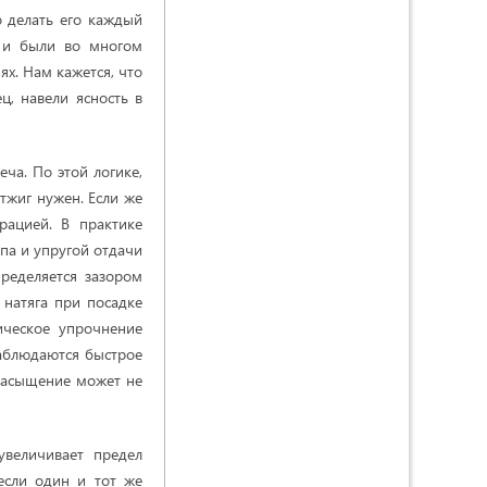
о делать его каждый
я и были во многом
х. Нам кажется, что
, навели ясность в
ча. По этой логике,
отжиг нужен. Если же
рацией. В практике
па и упругой отдачи
пределяется зазором
натяга при посадке
ическое упрочнение
наблюдаются быстрое
насыщение может не
увеличивает предел
если один и тот же