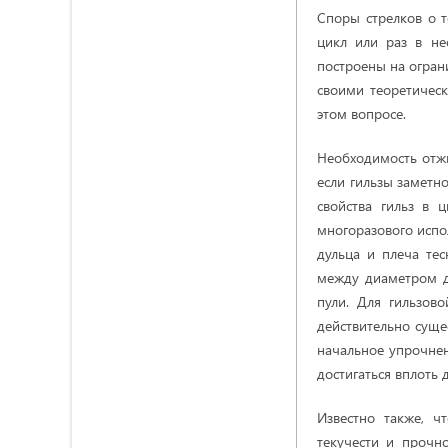
Споры стрелков о т
цикл или раз в не
построены на огран
своими теоретичес
этом вопросе.
Необходимость отжи
если гильзы заметно
свойства гильз в 
многоразового испо
дульца и плеча тес
между диаметром д
пули. Для гильзов
действительно суще
начальное упрочне
достигаться вплоть 
Известно также, ч
текучести и прочн