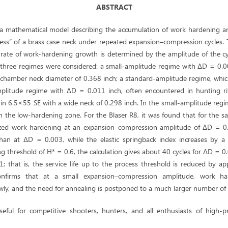
ABSTRACT
a mathematical model describing the accumulation of work hardening an
iffness” of a brass case neck under repeated expansion–compression cycles.
e rate of work-hardening growth is determined by the amplitude of the cy
a, three regimes were considered: a small-amplitude regime with ΔD = 0.
a chamber neck diameter of 0.368 inch; a standard-amplitude regime, whi
amplitude regime with ΔD = 0.011 inch, often encountered in hunting rif
n 6.5×55 SE with a wide neck of 0.298 inch. In the small-amplitude regim
n the low-hardening zone. For the Blaser R8, it was found that for the s
zed work hardening at an expansion–compression amplitude of ΔD = 0.
han at ΔD = 0.003, while the elastic springback index increases by a 
g threshold of H* = 0.6, the calculation gives about 40 cycles for ΔD = 
; that is, the service life up to the process threshold is reduced by a
nfirms that at a small expansion–compression amplitude, work ha
owly, and the need for annealing is postponed to a much larger number of 
seful for competitive shooters, hunters, and all enthusiasts of high-pr