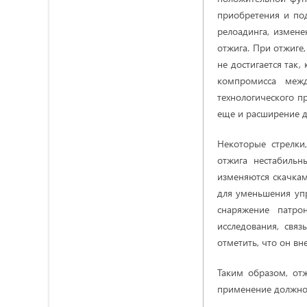
приобретения и по
релоадинга, измене
отжига. При отжиге,
не достигается так,
компромисса меж
технологического пр
еще и расширение д
Некоторые стрелки
отжига нестабильн
изменяются скачкам
для уменьшения упр
снаряжение патро
исследования, свя
отметить, что он вн
Таким образом, от
применение должно 