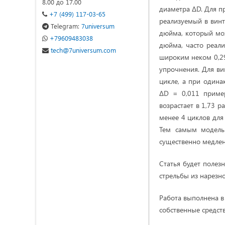
8.00 до 17.00
диаметра ΔD. Для п
+7 (499) 117-03-65
реализуемый в винт
Telegram:
7universum
дюйма, который мо
+79609483038
дюйма, часто реали
tech@7universum.com
широким неком 0,29
упрочнения. Для ви
цикле, а при один
ΔD = 0,011 пример
возрастает в 1,73 р
менее 4 циклов для 
Тем самым модель 
существенно медлен
Статья будет полез
стрельбы из нарезн
Работа выполнена в
собственные средст