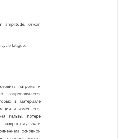
n amplitude, отжиг,
-cycle fatigue.
готовить патроны и
ьз сопровождается
торых в материале
мации и изменяется
ча гильзы, потере
я возврата дульца и
олнением основной
орых необходимость