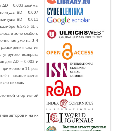
ы ΔD = 0,003 дюйма,
мплитуды ΔD = 0,007
плитуды ΔD = 0,011
калибре 6.5х55 SE с
лось в зоне слабого
рочнение уже на 3-4
 расширения-сжатия
 упругого возврата
лов для ΔD = 0,003 и
я примерно в 11 раз.
клёп накапливается
исло циклов.
коточной спортивной
иве авторов и на их