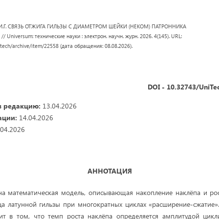
ов И.Г. СВЯЗЬ ОТЖИГА ГИЛЬЗЫ С ДИАМЕТРОМ ШЕЙКИ (НЕКОМ) ПАТРОННИКА
niversum: технические науки : электрон. научн. журн. 2026. 4(145). URL:
/tech/archive/item/22558 (дата обращения: 08.08.2026).
DOI - 10.32743/UniTe
в редакцию:
13.04.2026
ации:
14.04.2026
04.2026
АННОТАЦИЯ
на математическая модель, описывающая накопление наклёпа и рос
ца латунной гильзы при многократных циклах «расширение-сжатие»
оит в том, что темп роста наклёпа определяется амплитудой цикл