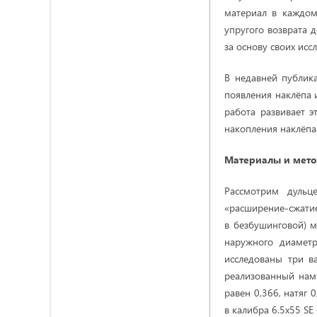
материал в каждом
упругого возврата 
за основу своих исс
В недавней публик
появления наклёпа 
работа развивает э
накопления наклёпа
Материалы и мет
Рассмотрим дульц
«расширение-сжатие
в безбушинговой) 
наружного диаметр
исследованы три в
реализованный нам
равен 0,366, натяг 
в калибра 6.5х55 S