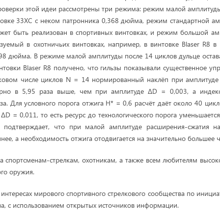
роверки этой идеи рассмотрены три режима: режим малой амплитуд
овке 33ХС с неком патронника 0,368 дюйма, режим стандартной а
жет быть реализован в спортивных винтовках, и режим большой ам
зуемый в охотничьих винтовках, например, в винтовке Blaser R8 в 
8 дюйма. В режиме малой амплитуды после 14 циклов дульце остава
нтовки Blaser R8 получено, что гильзы показывали существенное уп
аковом числе циклов N = 14 нормированный наклёп при амплитуде
но в 5,95 раза выше, чем при амплитуде ΔD = 0,003, а индекс
аза. Для условного порога отжига H* = 0,6 расчёт даёт около 40 цик
ΔD = 0,011, то есть ресурс до технологического порога уменьшаетс
подтверждает, что при малой амплитуде расширения-сжатия на
нее, а необходимость отжига отодвигается на значительно большее ч
на спортсменам-стрелкам, охотникам, а также всем любителям высо
ого оружия.
 интересах мирового спортивного стрелкового сообщества по инициат
ва, с использованием открытых источников информации.