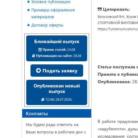
Условия публикации
Цитировать:
Примеры оформления
материалов
Богословский В.Н., Жук
СПОРТИВНОЙ ВИНТОВКИ // U
Договор оферты
https://7universum.com/ru
Ближайший выпуск
Прием статей:
14.08
Публикация на сайте:
28.08
Статья поступила 
Подать заявку
Принята к публик
Опубликована:
28.
Опубликован новый
выпуск
7(148) 28.07.2026.
Контакты
В работе предложе
Мы будем рады ответить на
«задубелости» дуль
Ваши вопросы в рабочие дни с
исследования сост