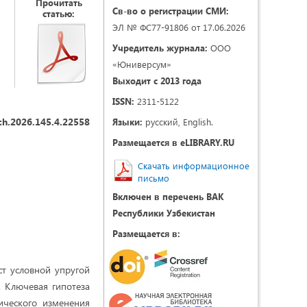
Прочитать
Св-во о регистрации СМИ:
статью:
ЭЛ № ФС77-91806 от 17.06.2026
Учредитель журнала:
ООО
«Юниверсум»
Выходит с 2013 года
ISSN:
2311-5122
ch.2026.145.4.22558
Языки:
русский, English.
Размещается в eLIBRARY.RU
Скачать информационное
письмо
Включен в перечень ВАК
Республики Узбекистан
Размещается в:
т условной упругой
. Ключевая гипотеза
ического изменения