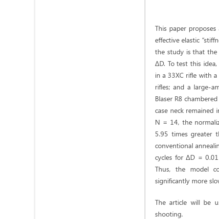
This paper proposes 
effective elastic “st
the study is that th
ΔD. To test this ide
in a 33XC rifle with 
rifles; and a large-
Blaser R8 chambered i
case neck remained i
N = 14, the normali
5.95 times greater t
conventional annealin
cycles for ΔD = 0.011
Thus, the model co
significantly more sl
The article will be u
shooting.