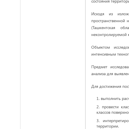
состояния территор
Исходя из излож
пространственной н
(Ташкентская об
неконтролируемой к
Объектом исследо
интенсивным техног
Предмет исследов
анализа для выявле
Для достижения пос
выполнить рас
провести кла
классов поверхно
интерпретир
территории.