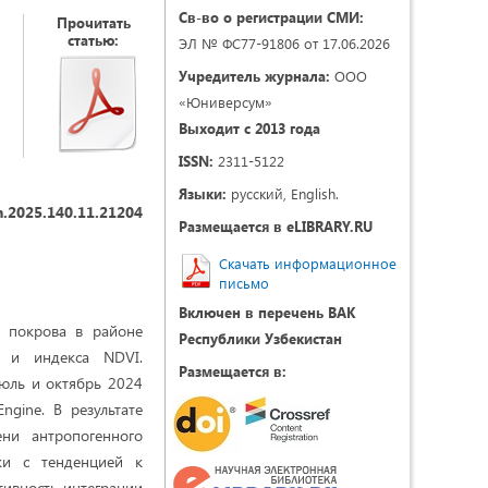
Св-во о регистрации СМИ:
Прочитать
статью:
ЭЛ № ФС77-91806 от 17.06.2026
Учредитель журнала:
ООО
«Юниверсум»
Выходит с 2013 года
ISSN:
2311-5122
Языки:
русский, English.
h.2025.140.11.21204
Размещается в eLIBRARY.RU
Скачать информационное
письмо
Включен в перечень ВАК
о покрова в районе
Республики Узбекистан
t и индекса NDVI.
Размещается в:
юль и октябрь 2024
ngine. В результате
ни антропогенного
ки с тенденцией к
тивность интеграции