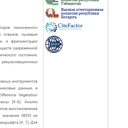
оров техногенного
е отвалов, пылевые
ии и фрагментации
бществ разреженной
ического состояния,
 рекультивационных
новных инструментов
тниковые данные, в
fference Vegetation
ассы [4-6]. Анализ
мпов восстановления
о значения NDVI не
ндшафта [4, 7]. Для