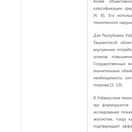
более объективно
классификации, сре
[4, 8]. Его испол
техногенного наруше
Для Республики Узб
Ташкентской обла
внутренние потребн
шлаков, повышенн
Государственные э
значительные объё
необходимость сис
покрова [3, 10].
В Узбекистане техн
где формируются 
исследования пока
экосистем, тогда к
подтверждает эффе