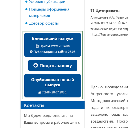
Условия публикации
Примеры оформления
Цитировать:
материалов
Алиходжаев А.А., Фазил
Договор оферты
УГОЛЬНОГО БАССЕЙНА С
технические науки : электр
https://7universum.com/ru
Ближайший выпуск
Прием статей:
14.08
Публикация на сайте:
28.08
Подать заявку
Опубликован новый
выпуск
Целью исследовани
7(148) 28.07.2026.
Ангренского угол
Методологический 
Контакты
года и их кластери
выделено семь кл
Мы будем рады ответить на
воздействия. Пос
Ваши вопросы в рабочие дни с
естественному восс