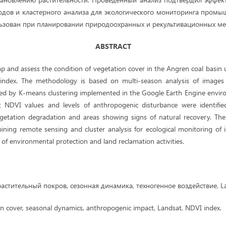
дов и кластерного анализа для экологического мониторинга пром
ьзован при планировании природоохранных и рекультивационных ме
ABSTRACT
 and assess the condition of vegetation cover in the Angren coal basin u
ndex. The methodology is based on multi-season analysis of images 
ed by K-means clustering implemented in the Google Earth Engine envir
nt NDVI values and levels of anthropogenic disturbance were identifi
getation degradation and areas showing signs of natural recovery. The
ining remote sensing and cluster analysis for ecological monitoring of 
of environmental protection and land reclamation activities.
астительный покров, сезонная динамика, техногенное воздействие, La
n cover, seasonal dynamics, anthropogenic impact, Landsat, NDVI index.