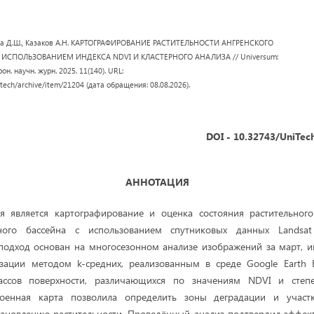
ова Д.Ш., Казаков А.Н. КАРТОГРАФИРОВАНИЕ РАСТИТЕЛЬНОСТИ АНГРЕНСКОГО
 ИСПОЛЬЗОВАНИЕМ ИНДЕКСА NDVI И КЛАСТЕРНОГО АНАЛИЗА // Universum:
он. научн. журн. 2025. 11(140). URL:
/tech/archive/item/21204 (дата обращения: 08.08.2026).
DOI - 10.32743/UniTec
АННОТАЦИЯ
я является картографирование и оценка состояния растительног
ьного бассейна с использованием спутниковых данных Landsa
подход основан на многосезонном анализе изображений за март, и
зации методом k-средних, реализованным в среде Google Earth E
ассов поверхности, различающихся по значениям NDVI и степе
троенная карта позволила определить зоны деградации и участ
тановлению растительности. Проведённый анализ подтвердил эффек