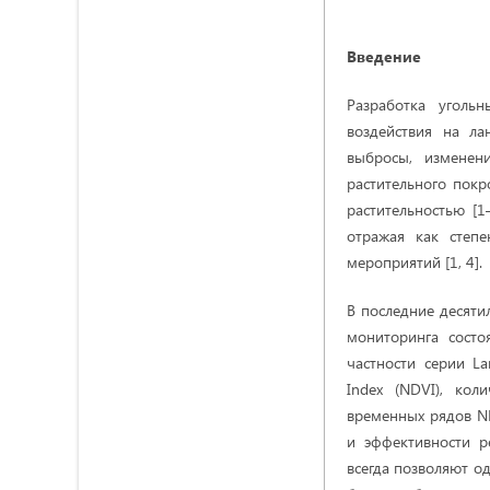
Введение
Разработка уголь
воздействия на ла
выбросы, изменен
растительного пок
растительностью [1
отражая как степе
мероприятий [1, 4].
В последние десяти
мониторинга состо
частности серии La
Index (NDVI), кол
временных рядов ND
и эффективности р
всегда позволяют о