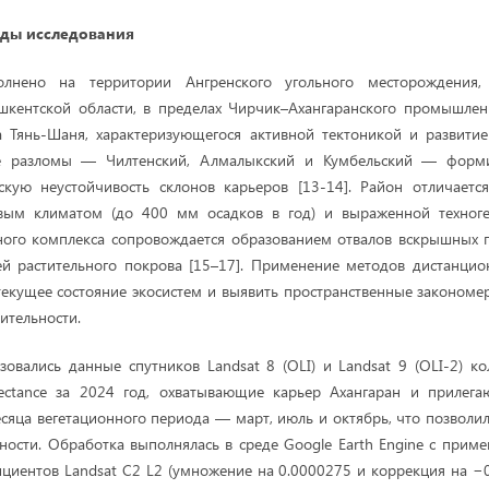
оды
исследования
олнено на территории Ангренского угольного месторождения,
шкентской области, в пределах Чирчик–Ахангаранского промышлен
а Тянь-Шаня, характеризующегося активной тектоникой и развитие
ые разломы — Чилтенский, Алмалыкский и Кумбельский — фор
скую неустойчивость склонов карьеров [13-14]. Район отличаетс
вым климатом (до 400 мм осадков в год) и выраженной техног
ного комплекса сопровождается образованием отвалов вскрышных 
ей растительного покрова [15–17]. Применение методов дистанцио
текущее состояние экосистем и выявить пространственные закономе
ительности.
зовались данные спутников Landsat 8 (OLI) и Landsat 9 (OLI-2) кол
eflectance за 2024 год, охватывающие карьер Ахангаран и прилег
сяца вегетационного периода — март, июль и октябрь, что позволи
ности. Обработка выполнялась в среде Google Earth Engine с прим
иентов Landsat C2 L2 (умножение на 0.0000275 и коррекция на −0