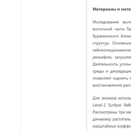
Материалы и мет
Исследование вып
восточной части Та
Кураминского блок
структур. Основн
сейсмогеодинамиче
рельефом, засушли
Деятельность уголь
среды и деградаци
позволяет оценить 
восстановления раст
Для анализа исполь
Level-2 Surface R
Рассмотрены три ме
динамику раститель
масштабных коэффиц