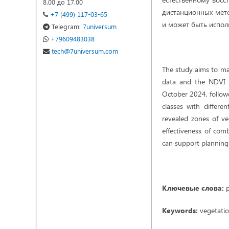
8.00 до 17.00
дистанционных мето
+7 (499) 117-03-65
и может быть испол
Telegram:
7universum
+79609483038
tech@7universum.com
The study aims to map
data and the NDVI i
October 2024, follow
classes with differe
revealed zones of ve
effectiveness of comb
can support planning 
Ключевые слова:
р
Keywords:
vegetatio