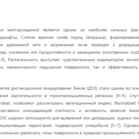
ных месторождений является одним из наиболее сильных факт
ндшафты. Снятие верхних слоёв пород (вскрыша), формировани
ие дренажной сети и загрязнение почв приводят к деградац
рова, снижению его продуктивности и замещению естественных соо
–3]. Растительность выступает чувствительным индикатором эколог
нь механического нарушения поверхности, так и эффективность
летия дистанционное зондирование Земли (ДЗЗ) стало одним из ос
яния растительности в горнопромышленных регионах [4–5]. Спу
ndsat, позволяют рассчитывать вегетационный индекс Normalized Di
ичественно описывающий плотность и активность зелёной биом
VI широко используется для выявления зон деградации, оценки те
екультивации территорий, подвергшихся угледобыче [5–7]. Однак
днозначно различить типы поверхности в пределах промышленного ла