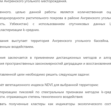
ии Ангренского угольного месторождения.
енного, целью данной работы является количественная оц
еоднородности растительного покрова в районе Ангренского угол
ласть, Узбекистан) с использованием спутниковых данных 
ластеризации k-средних.
вания выступает территория Ангренского угольного бассейна, 
енным воздействием.
ания заключается в применении дистанционных методов и алгор
ния пространственных закономерностей деградации и восстановления
тавленной цели необходимо решить следующие задачи:
чёт вегетационного индекса NDVI для выбранной территории;
стеризацию пикселей по спектральным признакам методом k-сре
сти, отражающих степень техногенного воздействия;
овать полученные кластеры как индикаторы экологического сос