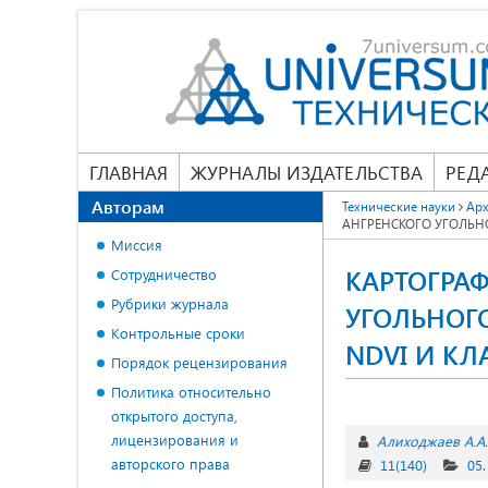
ГЛАВНАЯ
ЖУРНАЛЫ ИЗДАТЕЛЬСТВА
РЕД
Авторам
Технические науки
Арх
АНГРЕНСКОГО УГОЛЬН
Миссия
КАРТОГРА
Сотрудничество
Рубрики журнала
УГОЛЬНОГ
Контрольные сроки
NDVI И К
Порядок рецензирования
Политика относительно
открытого доступа,
лицензирования и
Алиходжаев А.А.
авторского права
11(140)
05