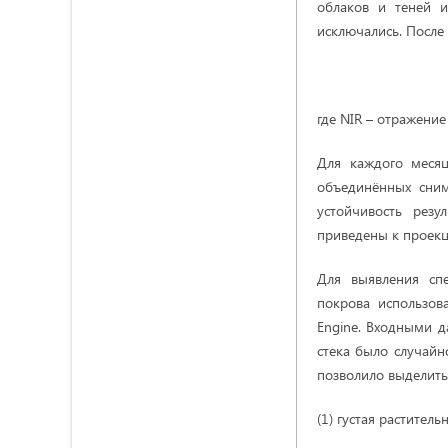
облаков и теней и
исключались. После
где NIR – отражени
Для каждого меся
объединённых сним
устойчивость рез
приведены к проекц
Для выявления сп
покрова использова
Engine. Входными д
стека было случайн
позволило выделить
(1) густая растительн