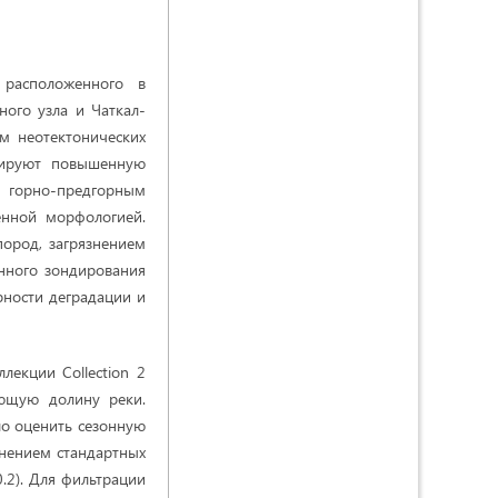
 расположенного в
ного узла и Чаткал-
м неотектонических
мируют повышенную
я горно-предгорным
енной морфологией.
пород, загрязнением
нного зондирования
рности деградации и
лекции Collection 2
ающую долину реки.
ло оценить сезонную
енением стандартных
.2). Для фильтрации