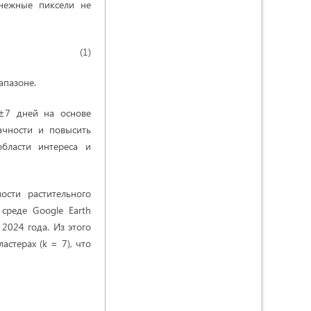
снежные пиксели не
 + RED), (1)
апазоне.
±7 дней на основе
ачности и повысить
бласти интереса и
сти растительного
 среде Google Earth
2024 года. Из этого
стерах (k = 7), что