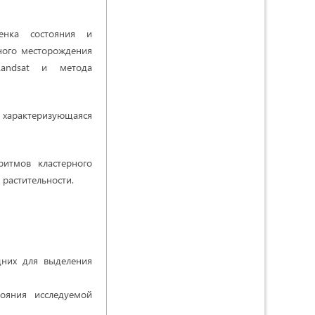
енка состояния и
ьного месторождения
Landsat и метода
характеризующаяся
итмов кластерного
 растительности.
дних для выделения
тояния исследуемой