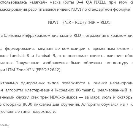
спользовалась «мягкая» маска (биты 0–4 QA_PIXEL), при этом 
 маскирования рассчитывался индекс NDVI по стандартной формуле:
NDVI = (NIR - RED) / (NIR
е в ближнем инфракрасном диапазоне, RED – отражение в красном ди
ца формировались медианные композиции с временным окном 
ков Landsat 8 и Landsat 9, что позволило снизить влияние обл
ультатов. Полученные изображения были обрезаны по контуру о
ии UTM Zone 42N (EPSG:32642).
ектрально однородных типов поверхности и оценки неоднородно
н алгоритм кластеризации k-средних (K-means), реализованный в
анными служил стек трёх NDVI-снимков — за март, июль и октябрь 
о отобрано 8000 пикселей для обучения. Алгоритм обучался на 7 кла
 основные типы поверхности:
ость,