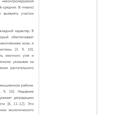
 неконтролируемой
k-средних (K-means)
и выявлять участки
кладной характер. В
орый обеспечивает
 накоплением золы и
стемы [3, 9, 10].
ть местного угля и
гионе, указывая на
яния растительного
ромышленном районе,
 9, 10]. Недавние
тражает деградацию
сти [6, 11-12]. Это
нки экологического