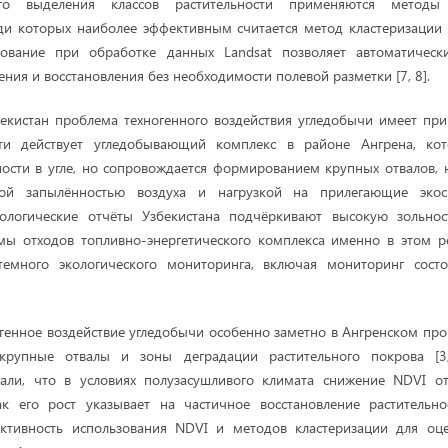
го выделения классов растительности применяются методы
ди которых наиболее эффективным считается метод кластеризации 
ьзование при обработке данных Landsat позволяет автоматическ
ния и восстановления без необходимости полевой разметки [7, 8].
екистан проблема техногенного воздействия угледобычи имеет при
сти действует угледобывающий комплекс в районе Ангрена, кот
ости в угле, но сопровождается формированием крупных отвалов,
ой запылённостью воздуха и нагрузкой на прилегающие экоси
кологические отчёты Узбекистана подчёркивают высокую зольнос
мы отходов топливно-энергетического комплекса именно в этом ре
темного экологического мониторинга, включая мониторинг состо
огенное воздействие угледобычи особенно заметно в Ангренском п
крупные отвалы и зоны деградации растительного покрова [3,
зали, что в условиях полузасушливого климата снижение NDVI о
ак его рост указывает на частичное восстановление растительно
ктивность использования NDVI и методов кластеризации для оце