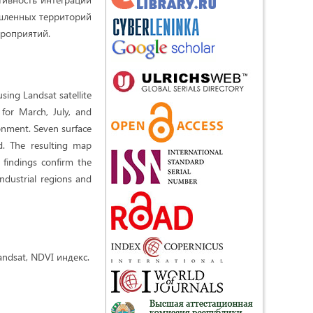
ышленных территорий
роприятий.
sing Landsat satellite
for March, July, and
onment. Seven surface
ed. The resulting map
 findings confirm the
industrial regions and
ndsat, NDVI индекс.