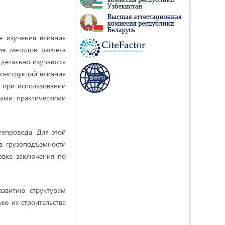
е изучения влияния
ия методов расчета
 детально изучаются
конструкций влияния
а при использовании
ными практическими
тепровода. Для этой
в грузоподъемности
овке заключения по
азвитию структурам
ю их строительства