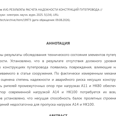
имов И.Ю. РЕЗУЛЬТАТЫ РАСЧЕТА НАДЕЖНОСТИ КОНСТРУКЦИЙ ПУТЕПРОВОДА //
ки : электрон. научн. журн. 2025. 5(134). URL:
/tech/archive/item/19973 (дата обращения: 09.08.2026).
АННОТАЦИЯ
ны результаты обследования технического состояния элементов путе
ости. Установлено, что в результате отсутствия должного уровня
х конструкциях путепровода появились повреждения, влияющие н
риваемого в статье сооружения. По фактически измеренным механ
оценена степень надежности и аварийного риска несущих констру
ь ригелей промежуточных опор при нагрузках А11 и НК80 обеспеч
пор современной нагрузкой А14 и НК100 потребуется их всец
ов установлено, что несущая способность балок пролетных строен
ний недостаточна для пропуска нагрузок А14 и НК100.
ABSTRACT