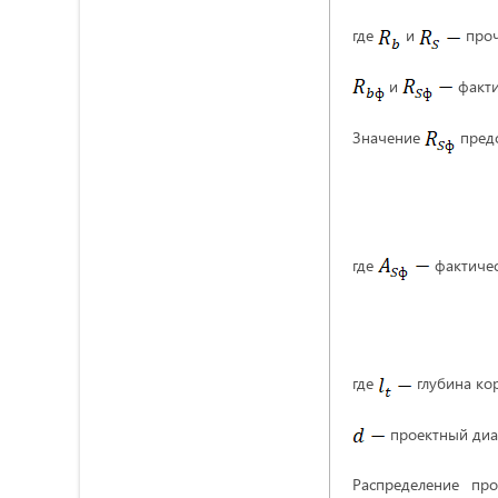
где
и
проч
и
факти
Значение
предс
где
фактичес
где
глубина ко
проектный диа
Распределение пр