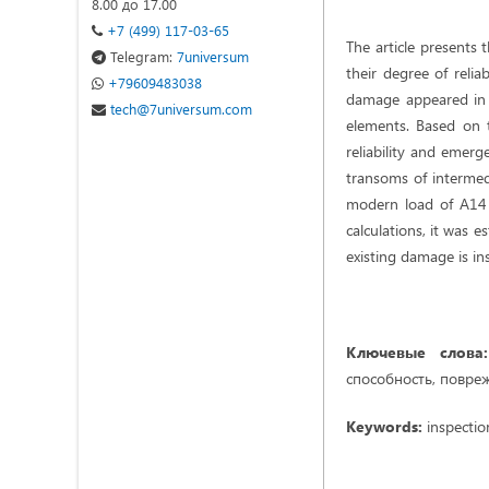
8.00 до 17.00
+7 (499) 117-03-65
The article presents 
Telegram:
7universum
their degree of relia
+79609483038
damage appeared in t
tech@7universum.com
elements. Based on 
reliability and emerg
transoms of intermed
modern load of A14 a
calculations, it was 
existing damage is in
Ключевые слов
способность, повре
Keywords:
inspection