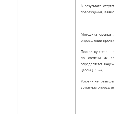
В результате отсут
повреждения, влияю
Методика оценки 
определении прочн
Поскольку степень 
по степени их ав
определяется надеж
целом [1; 3–7].
Условия непревыше
арматуры определяю