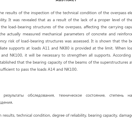
the results of the inspection of the technical condition of the overpass e
bility. It was revealed that as a result of the lack of a proper level of th
he load-bearing structures of the overpass, affecting the carrying capac
the actually measured mechanical parameters of concrete and reinforc
ency risk of load-bearing structures was assessed. It is shown that the b
iate supports at loads A11 and NK80 is provided at the limit. When lo
nd NK100, it will be necessary to strengthen all supports. According 
established that the bearing capacity of the beams of the superstructures af
sufficient to pass the loads A14 and NK100.
а:
результаты обследования, техническое состояние, степень н
ждения.
 results, technical condition, degree of reliability, bearing capacity, damag