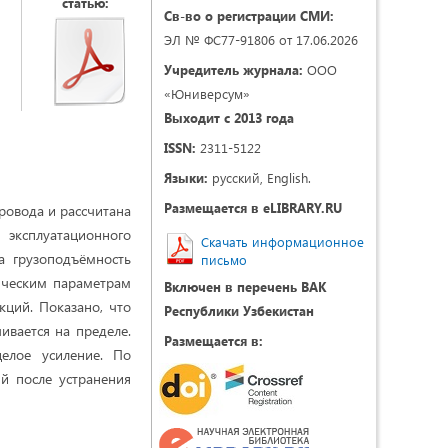
статью:
Св-во о регистрации СМИ:
ЭЛ № ФС77-91806 от 17.06.2026
Учредитель журнала:
ООО
«Юниверсум»
Выходит с 2013 года
ISSN:
2311-5122
Языки:
русский, English.
Размещается в eLIBRARY.RU
провода и рассчитана
 эксплуатационного
Скачать информационное
а грузоподъёмность
письмо
ическим параметрам
Включен в перечень ВАК
кций. Показано, что
Республики Узбекистан
ивается на пределе.
Размещается в:
елое усиление. По
ий после устранения