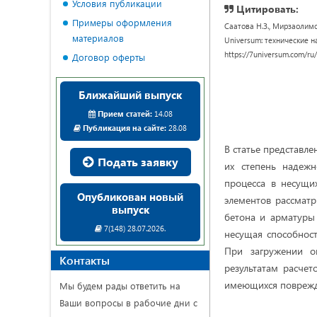
Условия публикации
Цитировать:
Примеры оформления
Саатова Н.З., Мирзаол
материалов
Universum: технические нау
https://7universum.com/ru
Договор оферты
Ближайший выпуск
Прием статей:
14.08
Публикация на сайте:
28.08
В статье представле
Подать заявку
их степень надежн
процесса в несущи
Опубликован новый
элементов рассмат
выпуск
бетона и арматуры 
7(148) 28.07.2026.
несущая способност
При загружении о
Контакты
результатам расчет
имеющихся поврежде
Мы будем рады ответить на
Ваши вопросы в рабочие дни с