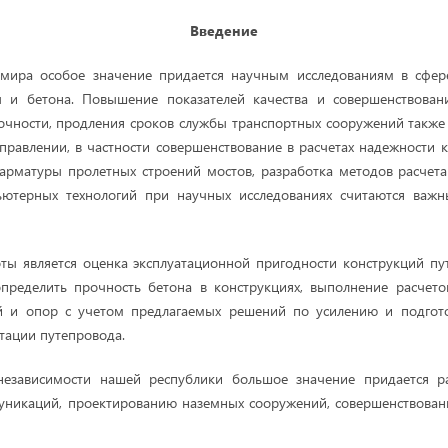
Введение
 мира особое значение придается научным исследованиям в сфер
 и бетона. Повышение показателей качества и совершенствован
очности, продления сроков службы транспортных сооружений также
правлении, в частности совершенствование в расчетах надежности 
арматуры пролетных строений мостов, разработка методов расчет
ютерных технологий при научных исследованиях считаются важ
ы является оценка эксплуатационной пригодности конструкций пу
пределить прочность бетона в конструкциях, выполнение расчето
й и опор с учетом предлагаемых решений по усилению и подгот
тации путепровода.
езависимости нашей республики большое значение придается р
уникаций, проектированию наземных сооружений, совершенствовани