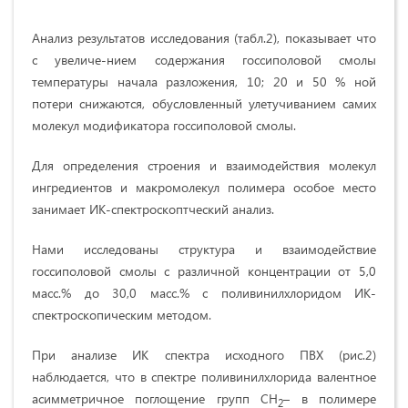
Анализ результатов исследования (табл.2), показывает что
с увеличе-нием содержания госсиполовой смолы
температуры начала разложения, 10; 20 и 50 % ной
потери снижаются, обусловленный улетучиванием самих
молекул модификатора госсиполовой смолы.
Для определения строения и взаимодействия молекул
ингредиентов и макромолекул полимера особое место
занимает ИК-спектроскоптческий анализ.
Нами исследованы структура и взаимодействие
госсиполовой смолы с различной концентрации от 5,0
масс.% до 30,0 масс.% с поливинилхлоридом ИК-
спектроскопическим методом.
При анализе ИК спектра исходного ПВХ (рис.2)
наблюдается, что в спектре поливинилхлорида валентное
асимметричное поглощение групп СН
– в полимере
2