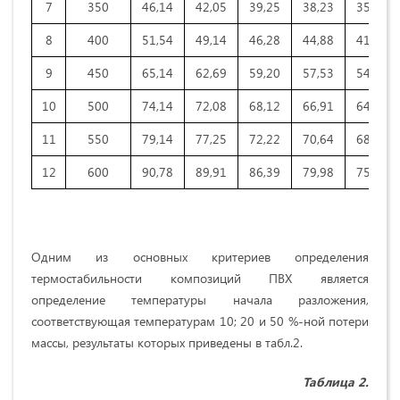
7
350
46,14
42,05
39,25
38,23
35,84
8
400
51,54
49,14
46,28
44,88
41,99
9
450
65,14
62,69
59,20
57,53
54,93
10
500
74,14
72,08
68,12
66,91
64,97
11
550
79,14
77,25
72,22
70,64
68,14
12
600
90,78
89,91
86,39
79,98
75,45
Одним из основных критериев определения
термостабильности композиций ПВХ является
определение температуры начала разложения,
соответствующая температурам 10; 20 и 50 %-ной потери
массы, результаты которых приведены в табл.2.
Таблица 2.