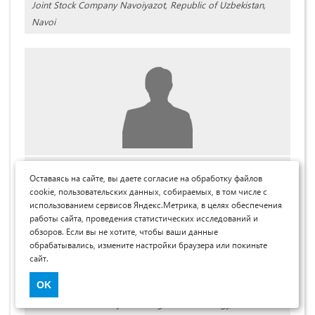
Joint Stock Company Navoiyazot, Republic of Uzbekistan,
Navoi
Мухиддинов Баходир Фахриддинович
Оставаясь на сайте, вы даете согласие на обработку файлов
д-р хим. наук, проф. кафедры Химическая технология,
cookie, пользовательских данных, собираемых, в том числе с
использованием сервисов Яндекс.Метрика, в целях обеспечения
Навоийского государственного горно-технологического
работы сайта, проведения статистических исследований и
университета,
обзоров. Если вы не хотите, чтобы ваши данные
Республика Узбекистан, г. Навои
обрабатывались, измените настройки браузера или покиньте
сайт.
Mukhiddinov Bahadir Fakhriddinovich
OK
Professor of the Department of Chemical Technology,
Navoi State University of Mining and Technology,