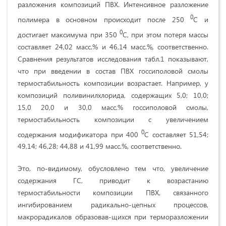
разложения композиций ПВХ. Интенсивное разложение
0
полимера в основном происходит после 250
С и
0
достигает максимума при 350
С, при этом потеря массы
составляет 24,02 масс.% и 46,14 масс.%, соответственно.
Сравнения результатов исследования табл.1 показывают,
что при введении в состав ПВХ госсиполовой смолы
термостабильность композиции возрастает. Например, у
композиций поливинилхлорида, содержащих 5,0; 10,0;
15,0 20,0 и 30,0 масс.% госсиполовой смолы,
термостабильность композиции с увеличением
0
содержания модификатора при 400
С составляет 51,54;
49,14; 46,28; 44,88 и 41,99 масс.%, соответственно.
Это, по-видимому, обусловлено тем что, увеличение
содержания ГС, приводит к возрастанию
термостабильности композиции ПВХ, связанного
ингибированием радикально-цепных процессов,
макрорадикалов образовав-щихся при терморазложении