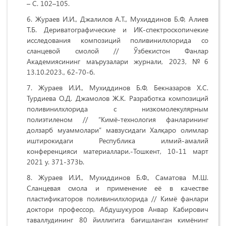
– С. 102–105.
Жураев И.И., Джалилов А.Т., Мухиддинов Б.Ф, Алиев
Т.Б. Дериватографические и ИК-спектроскопичекие
исследования композиций поливинилхлорида со
сланцевой смолой // Ўзбекистон Фанлар
Академиясининг маърузалари журнали, 2023, №6
13.10.2023., 62-70-б.
Жураев И.И., Мухиддинов Б.Ф, Бекназаров Х.С.
Турдиева О.Д. Джамолов Ж.К. Разработка композиций
поливинилхлорида с низкомолекулярным
полиэтиленом // “Кимё-технология фанларининг
долзарб муаммолари” мавзусидаги Халқаро олимлар
иштирокидаги Республика илмий-амалий
конференцияси материаллари.-Тошкент, 10-11 март
2021 y. 371-373b.
Жураев И.И., Мухиддинов Б.Ф., Саматова М.Ш.
Сланцевая смола и применение её в качестве
пластификаторов поливинилхлорида // Кимё фанлари
доктори профессор, Абдушукуров Анвар Кабирович
таваллудининг 80 йиллигига бағишланган кимёнинг