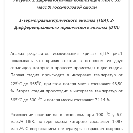
масс.% госсиполовой смолы
1-Термогравиметрического анализа (
TGA
); 2-
Дифференциального термического анализа (
DTA
)
Анализ результатов исследования кривых ДТГА рис.1
показывает, что кривая состоит в основном из двух
сигмоидов, которые в процессе происходят в две стадии.
Первая стадия происходит в интервале температур от
0
0
225
С до 365
С, при этом потеря массы составляет 48,50
%. Вторая стадия происходит в интервале температур от
о
0
365
С до 500
С и потеря массы составляет 74,14 %.
0
Разложение начинается, в основном, при 100
С у 5,0
масс.% ПВХ, по-теря массы которого составляет 1,087
масс.%. С возрастанием температуры возрастает скорость