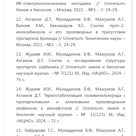
ИК-спектроскопическими методами // Universum:
Химия и биология. – Москва, 2022. - №3. - С. 24-29.
Ахтамов Д.Т., Мухиддинов Б.Ф., Махсумов А.Г.,
Вапоев Х.М., Бекназаров Х.С. Синтез проп-2-
иноксибензола и его производных в присутствии
пропаргила бромида // Universum: Технические науки. –
Москва, 2021. -№2. - С. 24-29.
Жураев И.И., Мухиддинов Б.Ф., Махсумов А.Г.,
Ахтамов Д.Т. Синтез и исследование структуры
пропаргил сорбината // Universum: химия и биология:
научный журнал. – № 7(121). М., Изд. «МЦНО», 2024. –
76 с.
Жураев И.И., Мухиддинов Б.Ф., Махсумов А.Г.,
Ахтамов Д.Т. Термостабилизация поливинилхлорида с
пропаргиловыми и аллиловыми производными
азофенола и азонафтолов // Universum: химия и
биология: научный журнал. – № 11(125). М., Изд.
«МЦНО», 2024. – 72 с.
Хайдарова Г.С., Мухиддинов Б.Ф., Махсумов А.Г.,