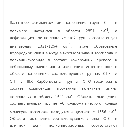
Валентное асимметричное поглощение групп CH– в
-1
полимере находится в области 2851 см
, а
деформационное поглощение этой группы соответствует
-1
диапазонам 1321-1254 см
. Также образование
водородной связи между макромолекулами госсипола и
поливинилхлорида в составе композиции привело к
небольшому смещению и изменению интенсивности в
области поглощения, соответствующих группам СН
– и
2
СН– в ПВХ. Карбонильная группа –C=O госсипола в
составе композиции проявляла валентные линии
-1
поглощения в области 1641 см
. Область поглощения,
соответствующая группе –C=C–ароматического кольца
-1
молекулы госсипола, находится а диапазоне 1556 см
.
Области поглощения, соответствующие связям –C–C– в
длинной цепи поливинилхлорида, соответствуют