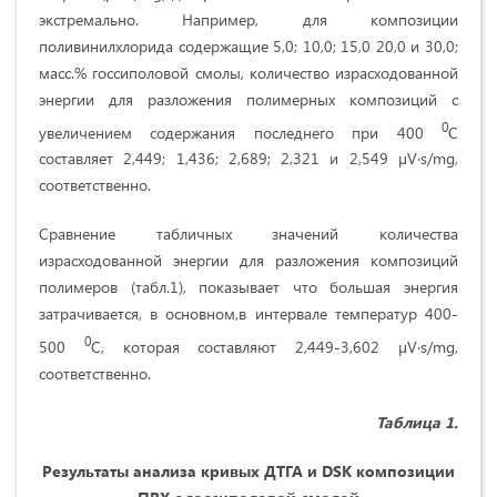
экстремально. Например, для композиции
поливинилхлорида содержащие 5,0; 10,0; 15,0 20,0 и 30,0;
масс.% госсиполовой смолы, количество израсходованной
энергии для разложения полимерных композиций с
0
увеличением содержания последнего при 400
С
составляет 2,449; 1,436; 2,689; 2,321 и 2,549 µV∙s/mg,
соответственно.
Сравнение табличных значений количества
израсходованной энергии для разложения композиций
полимеров (табл.1), показывает что большая энергия
затрачивается, в основном,в интервале температур 400-
0
500
С, которая составляют 2,449-3,602 µV∙s/mg,
соответственно.
Таблица 1.
Результаты анализа кривых ДТГА и
DSK
композиции