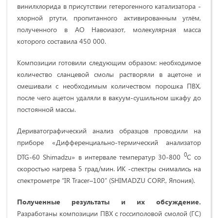
винилхлорида в присутствии гетерогенного катализатора -
хлорной ртути, пропитанного активированным углём,
полученного в АО Навоиазот, молекулярная масса
которого составила 450 000.
Композиции готовили следующим образом: необходимое
количество сланцевой смолы растворяли в ацетоне и
смешивали с необходимым количеством порошка ПВХ,
после чего ацетон удаляли в вакуум-сушильном шкафу до
постоянной массы.
Дериватографический анализ образцов проводили на
приборе «Дифференциально-термический анализатор
0
DTG-60 Shimadzu» в интервале температур 30-800
С со
скоростью нагрева 5 град/мин. ИК -спектры снимались на
спектрометре “IR Tracer–100” (SHIMADZU CORP., Япония).
Полученные результаты и их обсуждение.
Разработаны композиции ПВХ с госсиполовой смолой (ГС)