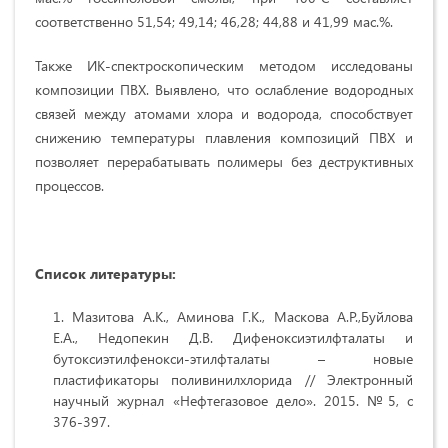
соответственно 51,54; 49,14; 46,28; 44,88 и 41,99 мас.%.
Также ИК-спектроскопическим методом исследованы
композиции ПВХ. Выявлено, что ослабление водородных
связей между атомами хлора и водорода, способствует
снижению температуры плавления композиций ПВХ и
позволяет перерабатывать полимеры без деструктивных
процессов.
Список литературы:
Мазитова А.К., Аминова Г.К., Маскова А.Р.,Буйлова
Е.А., Недопекин Д.В. Дифеноксиэтилфталаты и
бутоксиэтилфенокси-этилфталаты – новые
пластификаторы поливинилхлорида // Электронный
научный журнал «Нефтегазовое дело». 2015. №5, с
376-397.