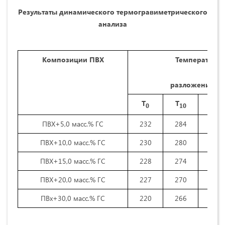
Результаты динамического термогравиметрического
анализа
Композиции ПВХ
Температура
о
разложения,
Т
Т
Т
0
10
20
ПВХ+5,0 масс.% ГС
232
284
294
ПВХ+10,0 масс.% ГС
230
280
291
ПВХ+15,0 масс.% ГС
228
274
282
ПВХ+20,0 масс.% ГС
227
270
279
ПВх+30,0 масс.% ГС
220
266
272