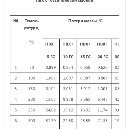
ПВХ с госсиполовой смол
ой
№
Темпе-
Потеря массы, %
ратура,
о
С
ПВХ+
ПВХ+
ПВХ+
ПВХ+
ПВХ+
5 ГС
10 ГС
15 ГС
20 ГС
30 ГС
1
50
0,899
0,854
0,658
0,620
0,587
2
100
1,087
1,007
0,987
0,887
0,784
3
150
6,104
3,051
3,012
1,001
0,901
4
200
11,07
9,928
8,865
6,447
4,254
5
250
24,02
19,12
16,02
11,74
9,031
6
300
31,79
29,68
25,55
21,33
19,88