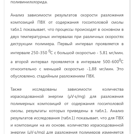
поливинилхлорида.
Анализ зависимости результатов скорости разложения
композиций ПВХ от содержания госсиполовой смолы
табл.1 показывает, что процессы происходят в основном в
двух температурных интервалах при различных скоростях
деструкции полимера. Первый интервал проявляется в
0
интервале 250-350
С с большой скоростью - 5,81 мг/мин,
0
а второй интервал проявляется в интервале 500-600
С
относительно с меньшей скоростью -1,88 мг/мин. Это
обусловлено, стадийным разложением ПВХ.
Также исследованы зависимости количества
израсходованной энергии (µV∙s/mg) для разложения
полимерных композиций от содержания госсиполовой
смолы, результаты которых приведены в табл.1. Анализ
результатов исследования (табл.1) показывает, что для ПВХ
и композиции на их основе, количество израсходованной
энергии (µV∙s/mg) для разложения полимеров изменяется