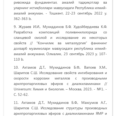
ривожида фундаментал, амалий тадқиқотлар ва
уларнинг истиқболлари мавзусидаги Республика илмий-
амалий анжуман. - Тошкент, 22-23 сентябрь 2022 y.
362-363 b.
Жураев И.И., Мухиддинов Б.Ф, Худойбердиева К.Ф.
Разработка композиций поливинилхлорида со
сланцевой смолой и исследование их некоторых
свойств // “Кончилик ва металлургия” фанининг
долзарб муаммолари мавзусидаги республика илмий-
амалий анжумани, Олмалик, 23 сентябрь 2023 y. 107-
110 b.
Ахтамов Д.Т., Мухиддинов Б.Ф., Вапоев Х.М.,
Шарипов С.Ш. Исследование свойств ингибирования и
скорости коррозии металлов с производными
арилпропаргиловых эфиров с диалкиламинами //
Universum: Химия и биология. – Москва, 2023. - №1. -
С. 52-62.
Ахтамов Д.Т., Мухиддинов Б.Ф., Махсумов А.Г.,
Шарипов С.Ш. Исследование структуры производных
арилпропаргиловых эфиров с диалкиламинами ЯМР и