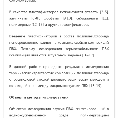
сомономерами.
В качестве пластификаторов используются фталаты [2-5],
адипинаты [6-8], фосфаты [9,10], себaцианаты [11],
полимерные [12-15] и другие пластификаторы.
Введение пластификаторов в состав поливинилхлорида
непосредственно влияет на комплекс свойств композиций
ПВХ. Поэтому исследования термостабильности ПВХ
композиций являются актуальной задачей [16-17].
В данной работе приводятся результаты исследования
термических характерстик композиций поливинилхлорида
с госсиполовой смолой дериватографическим методом и
взаимодействие между макромолекулами ПВХ [18-19].
Объект и методы исследования.
Объектом исследования служил ПВХ, синтезированный в
водно-суспензионной среде полимеризaцией