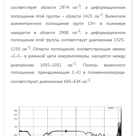
-1
соответствует области 2974 см
, а деформационное
-1
поглощение этой группы – области 1425 см
. Валентное
асимметричное поглощение групп СН– в полимере
-1
находится в области 2908 см
, а деформационное
поглощение этой группы соответствует диапазонам 1325-
-1
1250 см
. Области поглощения, соответствующие связям
–С–С– в длинной цепи макромолекулы, находятся между
-1
диапазонам 1092–1051 см
. Полосы валентного
поглощения, принадлежащие C–Cl в поливинилхлориде,
-1
соответствуют диапазонам 685–634 см
.