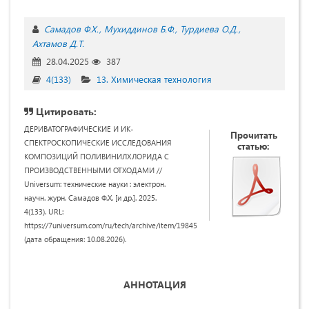
Самадов Ф.Х.
Мухиддинов Б.Ф.
Турдиева О.Д.
Ахтамов Д.Т.
28.04.2025
387
4(133)
13. Химическая технология
Цитировать:
ДЕРИВАТОГРАФИЧЕСКИЕ И ИК-
Прочитать
СПЕКТРОСКОПИЧЕСКИЕ ИССЛЕДОВАНИЯ
статью:
КОМПОЗИЦИЙ ПОЛИВИНИЛХЛОРИДА С
ПРОИЗВОДСТВЕННЫМИ ОТХОДАМИ //
Universum: технические науки : электрон.
научн. журн. Самадов Ф.Х. [и др.]. 2025.
4(133). URL:
https://7universum.com/ru/tech/archive/item/19845
(дата обращения: 10.08.2026).
АННОТАЦИЯ