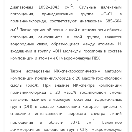
-1
диапазонам 1092–1043 см
. Сильные валентным
поглощения, принадлежащие группе –C–Cl в
поливинилхлориде, соответствуют диапазонам 685–604
-1
см
. Также причиной повышенной интенсивности области
поглощения, относящихся к этой группе, являются
водородные связи, образующиеся между атомами H,
входящими в группу –OH молекулы госсипола в составе
композиции и атомами Cl макромолекулы ПВХ.
Также исследованы ИК-спектроскопическим методом
композиции поливинилхлорида с 20 масс.% госсиполовой
смолы (рис.4). При анализе ИК-спектра композиции
поливинилхлорида с 20 масс.% госсиполовой смолы
выявлено наличие в молекуле госсипола гидроксильных
групп (ОН) в составе композиции которые привели к
снижению интенсивности широкого спектра линий
-1
поглощения в области 3371 см
. Валентное
асимметричное поглощение групп CH
– макромолекулы
2