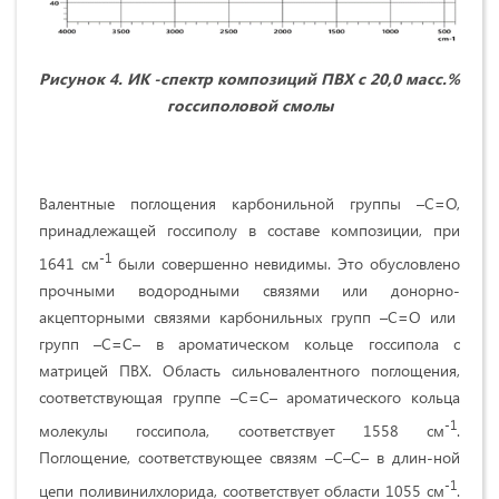
Рисунок 4. ИК -спектр композиций ПВХ с 20,0 масс.%
госсиполовой смолы
Валентные поглощения карбонильной группы –С=О,
принадлежащей госсиполу в составе композиции, при
-1
1641 см
были совершенно невидимы. Это обусловлено
прочными водородными связями или донорно-
акцепторными связями карбонильных групп –С=О или
групп –С=С– в ароматическом кольце госсипола с
матрицей ПВХ. Область сильновалентного поглощения,
соответствующая группе –C=C– ароматического кольца
-1
молекулы госсипола, соответствует 1558 см
.
Поглощение, соответствующее связям –С–С– в длин-ной
-1
цепи поливинилхлорида, соответствует области 1055 см
.