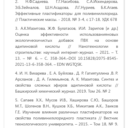
Н.Ф.Садиева, Г.Г.Насибова, С.А.Искендерова,
Э.Б.Зейналов, Ш.Н.Асадова, Л.Г.Нуриев, Б.К.Агаев.
Эффективные пластификаторы для поливинилхлорида.
// Пластические массы. - 2018, № 3-4, с 17-18, УДК 678
А.К.Мазитова, Ж.Ф. Булатасов, И.И. Зарипов [и др.]
Оценка эффективности использованияновых
экологическичистых добавок ПВХ на основе
адипиновой кислоты // Нанотехнологии в
строительстве: научный интернет-журнал. – 2021. – Т.
13. – № 6. – С. 358-364.–DOI 10.15828/2075-8545-
2021-13-6-358-364. – EDN WGTQSK.
И. Н. Вихарева , Е. А. Буйлова , Д. Р. Гатиятуллина ,В. Р.
Арсланов , Д. А. Гилемьянов, А. К. Мазитова. Синтез и
свойства сложных эфиров адипиновой кислоты //
Башкирский химический журнал. 2019. Том 26. № 2
Сапаев Х.Х., Мусов И.В., Хаширова С.Ю., Башоров
М.Т., Шогенов В.Н., Кушхов Х.Б., Микитаев А.К., Заиков
Г.Е. Изучение влияния различных пластификаторов на
свойства поливинилхлоридного пластиката // Вестник
технологического университета. – 2015. – Том 18, № 9.