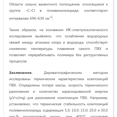
Области сильно валентного поглощения, относящиеся к
группе –C–Cl в поливинилхлориде, соответствуют
–1
интервалам 696–630 см
.
Таким образом, на основании ИК-спектроскопического
исследования выявлено, что ослабление водородных
связей между атомами хлора и водорода, способствует
снижению температуры плавления самого ПВХ и
позволяет перерабатывать полимера без деструктивных
процессов.
Заключение.
Дериватографическим методом
исследованы термические характеристики композиций
ПВХ. Определены потеря массы, скорость термического
разложения и количество израсходованной энергии
(µV•s/mg) для разложения композиции ПВХ. Например,
установлено, что термическая стабильность композиций
поливинилхлорида, содержащих 5,0; 10,0; 15,0; 20,0 и 30,0
мас.% госсиполовой смолы, при 400°C составляет