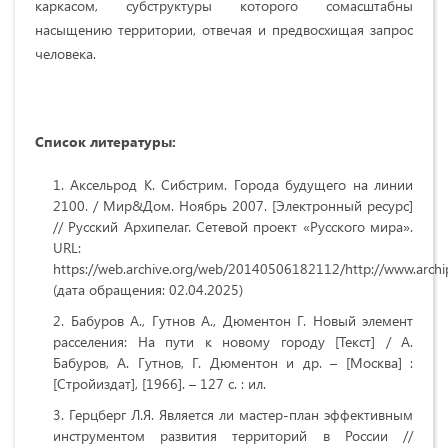
каркасом, субструктуры которого сомасштабны
насыщению территории, отвечая и предвосхищая запрос
человека.
Список литературы:
Аксельрод К. Сибстрим. Города будущего на линии
2100. / Мир&Дом. Ноябрь 2007. [Электронный ресурс]
// Русский Архипелаг. Сетевой проект «Русского мира».
URL:
https://web.archive.org/web/20140506182112/http://www.archip
(дата обращения: 02.04.2025)
Бабуров А., Гутнов А., Дюментон Г. Новый элемент
расселения: На пути к новому городу [Текст] / А.
Бабуров, А. Гутнов, Г. Дюментон и др. – [Москва] :
[Стройиздат], [1966]. – 127 с. : ил.
Герцберг Л.Я. Является ли мастер-план эффективным
инструментом развития территорий в России //