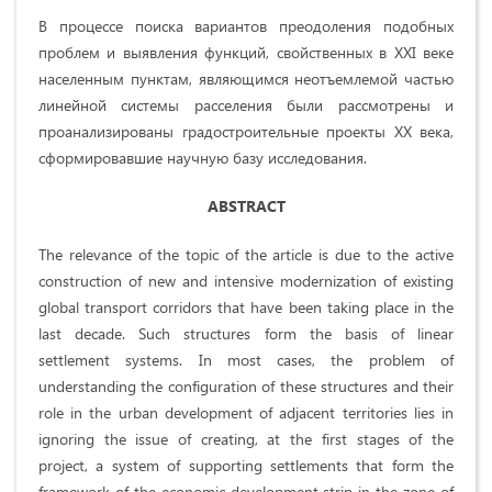
В процессе поиска вариантов преодоления подобных
проблем и выявления функций, свойственных в XXI веке
населенным пунктам, являющимся неотъемлемой частью
линейной системы расселения были рассмотрены и
проанализированы градостроительные проекты XX века,
сформировавшие научную базу исследования.
ABSTRACT
The relevance of the topic of the article is due to the active
construction of new and intensive modernization of existing
global transport corridors that have been taking place in the
last decade. Such structures form the basis of linear
settlement systems. In most cases, the problem of
understanding the configuration of these structures and their
role in the urban development of adjacent territories lies in
ignoring the issue of creating, at the first stages of the
project, a system of supporting settlements that form the
framework of the economic development strip in the zone of