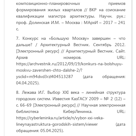
композиционно-планировочных приемов
формирования жилых кварталов /
/ ВКР на соискание
квалификации магистра архитектуры. Научн. рук.:
проф. Долинская И.М. – Москва : МАрхИ – 2017 – 241
с.
Конкурс на «Большую Москву» завершен – что
дальше? / Архитектурный Вестник. Сентябрь 2012.
[Электронный ресурс] // Архитектурный Вестник. Сайт.
Архив номеров. URL:
https://archvestnik.ru/2012/09/19/konkurs-na-bolshuyu-
moskvu-zavershen-chto-dalshe-2/?
ysclid=m94dvd3rzl404513287 (дата обращения:
04.04.2025).
Лежава И.Г. Выбор XXI века – линейная структура
городских систем. Известия КазГАСУ 2009 – № 2 (12) –
с. 66-69 [Электронный ресурс] // Научная электроннная
библиотека КиберЛенинка. URL:
https://cyberleninka.ru/article/n/vybor-xxi-veka-
lineynayastruktura-gorodskih-sistem/viewer (дата
обращения: 05.04.2025).