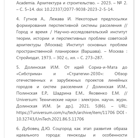
Academia. Архитектура и строительство. – 2023. – № 2.
– С. 5–14. doi: 10.22337/2077-9038-2023-2-5-14.
Гутнов А., Лежава И. Некоторые предпосылки
формирования перспективной системы расселения //
Город и время / Научно-исследовательский институт
теории, истории и перспективных проблем советской
архитектуры (Москва); Институт основных проблем
пространственной планировки (Варшава). – Москва :
Стройиздат, 1973. – 302 с., ил. – С. 273–287.
Долинская И.М. От идей Сориа-и-Мата до
«Сибстрима» и «Стратегии-2030»: Обзор
отечественных и зарубежных проектов линейных
городов и систем расселения / Долинская И.М.,
Полинская Е.Р., Шадрина Е.М., Яковенко Е.М. //
Universum: Технические науки : электрон. научн. журн.
Долинская И.М. [и др.]. 2021. 5(86). – URL:
https://7universum.com/ru/tech/archive/item/11706 DOI -
10.32743/UniTech.2021.86.5.11706
Дубовец Д.Ю. Соцгород как этап развития образа
идеального города: генокоды и особенности