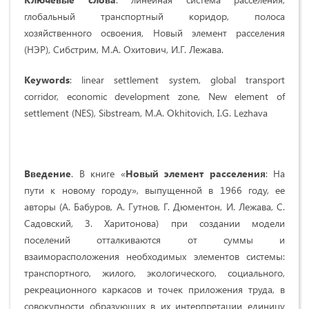
глобальный транспортный коридор, полоса
хозяйственного освоения, Новый элемент расселения
(НЭР), Сибстрим, М.А. Охитович, И.Г. Лежава.
Keywords
: linear settlement system, global transport
corridor, economic development zone, New element of
settlement (NES), Sibstream, M.A. Okhitovich, I.G. Lezhava
Введение
. В книге «
Новый элемент расселения
: На
пути к новому городу
», выпущенной в 1966 году, ее
авторы (А. Бабуров, А. Гутнов, Г. Дюментон, И. Лежава, С.
Садовский, З. Харитонова) при создании модели
поселений отталкиваются от суммы и
взаиморасположения необходимых элементов системы:
транспортного, жилого, экологического, социального,
рекреационного каркасов и точек приложения труда, в
совокупности образующих в их интерпретации единицу