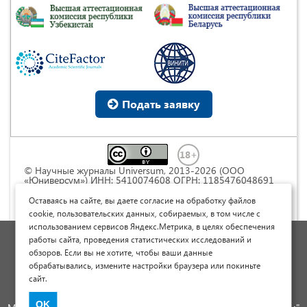
Подать заявку
© Научные журналы Universum, 2013-2026 (ООО
«Юниверсум») ИНН: 5410074608 ОГРН: 1185476048691
Это произведение доступно по
лицензии Creative
Commons « Attribution» («Атрибуция») 4.0
Оставаясь на сайте, вы даете согласие на обработку файлов
Непортированная
.
cookie, пользовательских данных, собираемых, в том числе с
использованием сервисов Яндекс.Метрика, в целях обеспечения
Политика обработки персональных данных
работы сайта, проведения статистических исследований и
обзоров. Если вы не хотите, чтобы ваши данные
Договор оферты
обрабатывались, измените настройки браузера или покиньте
Опубликовать научную статью
сайт.
Сайт научных статей и публикаций
OK