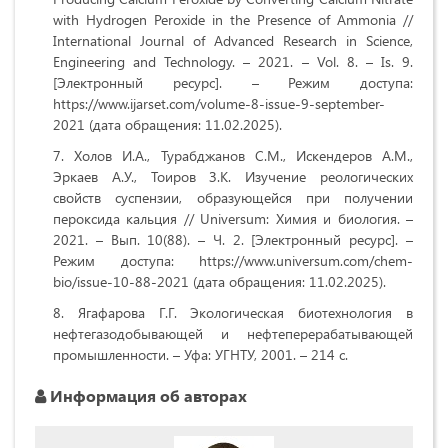
with Hydrogen Peroxide in the Presence of Ammonia //
International Journal of Advanced Research in Science,
Engineering and Technology. – 2021. – Vol. 8. – Is. 9.
[Электронный ресурс]. – Режим доступа:
https://www.ijarset.com/volume-8-issue-9-september-
2021 (дата обращения: 11.02.2025).
Холов И.А., Турабджанов С.М., Искендеров А.М.,
Эркаев А.У., Тоиров З.К. Изучение реологических
свойств суспензии, образующейся при получении
пероксида кальция // Universum: Химия и биология. –
2021. – Вып. 10(88). – Ч. 2. [Электронный ресурс]. –
Режим доступа: https://www.universum.com/chem-
bio/issue-10-88-2021 (дата обращения: 11.02.2025).
Ягафарова Г.Г. Экологическая биотехнология в
нефтегазодобывающей и нефтеперерабатывающей
промышленности. – Уфа: УГНТУ, 2001. – 214 с.
Информация об авторах