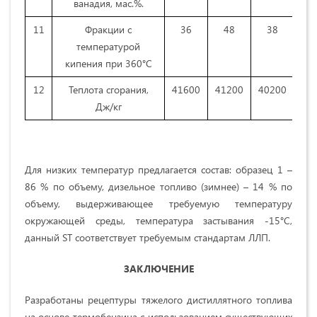
ванадия, мас.%.
11
Фракции с
36
48
38
4
температурой
кипения при 360°C
12
Теплота сгорания,
41600
41200
40200
39
Дж/кг
Для низких температур предлагается состав: образец 1 –
86 % по объему, дизельное топливо (зимнее) – 14 % по
объему, выдерживающее требуемую температуру
окружающей среды, температура застывания -15°С,
данный ST соответствует требуемым стандартам ЛЛП.
ЗАКЛЮЧЕНИЕ
Разработаны рецептуры тяжелого дистиллятного топлива
на основе термобензина с использованием существующих