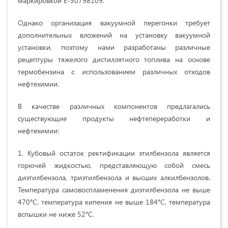
маркировкой Е-50798109.
Однако организация вакуумной перегонки требует
дополнительных вложений на установку вакуумной
установки, поэтому нами разработаны различные
рецептуры тяжелого дистиллятного топлива на основе
термобензина с использованием различных отходов
нефтехимии.
В качестве различных компонентов предлагались
существующие продукты нефтепереработки и
нефтехимии:
1. Кубовый остаток ректификации этилбензола является
горючей жидкостью, представляющую собой смесь
диэтилбензола, триэтилбензола и высших алкилбензолов.
Температура самовоспламенения диэтилбензола не выше
470°С, температура кипения не выше 184°С, температура
вспышки не ниже 52°С.