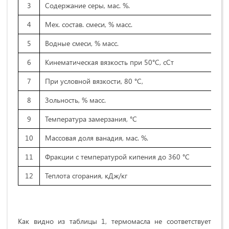
3
Содержание серы, мас. %.
4
Мех. состав. смеси, % масс.
5
Водные смеси, % масс.
6
Кинематическая вязкость при 50°С, сСт
7
При условной вязкости, 80 °С,
8
Зольность, % масс.
9
Температура замерзания, °С
10
Массовая доля ванадия, мас. %.
11
Фракции с температурой кипения до 360 °C
12
Теплота сгорания, кДж/кг
Как видно из таблицы 1, термомасла не соответствует