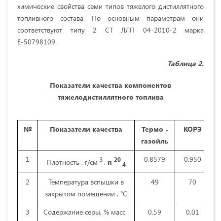
химические свойства семи типов тяжелого дистиллятного
топливного состава. По основным параметрам они
соответствуют типу 2 СТ ЛЛП 04-2010-2 марка
Е-50798109.
Таблица 2.
Показатели качества компонентов
тяжелодистиллятного топлива
№
Показатели качества
Термо ­
КОРЭ
газойль
1
0,8579
0.950
0
3
20
Плотность , г/см
,
п
4
2
Температура вспышки в
49
70
закрытом помещении , °С
3
Содержание серы, % масс .
0,59
0,01
о