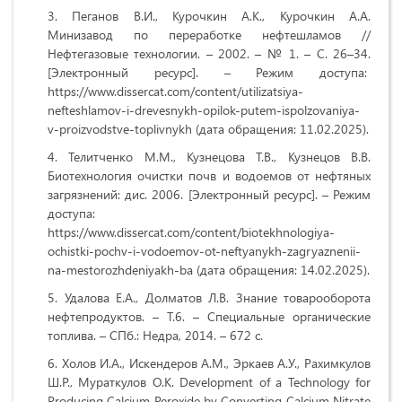
Пеганов В.И., Курочкин А.К., Курочкин A.A.
Минизавод по переработке нефтешламов //
Нефтегазовые технологии. – 2002. – № 1. – С. 26–34.
[Электронный ресурс]. – Режим доступа:
https://www.dissercat.com/content/utilizatsiya-
nefteshlamov-i-drevesnykh-opilok-putem-ispolzovaniya-
v-proizvodstve-toplivnykh (дата обращения: 11.02.2025).
Телитченко М.М., Кузнецова Т.В., Кузнецов В.В.
Биотехнология очистки почв и водоемов от нефтяных
загрязнений: дис. 2006. [Электронный ресурс]. – Режим
доступа:
https://www.dissercat.com/content/biotekhnologiya-
ochistki-pochv-i-vodoemov-ot-neftyanykh-zagryaznenii-
na-mestorozhdeniyakh-ba (дата обращения: 14.02.2025).
Удалова Е.А., Долматов Л.В. Знание товарооборота
нефтепродуктов. – Т.6. – Специальные органические
топлива. – СПб.: Недра, 2014. – 672 с.
Холов И.А., Искендеров А.М., Эркаев А.У., Рахимкулов
Ш.Р., Мураткулов О.К. Development of a Technology for
Producing Calcium Peroxide by Converting Calcium Nitrate