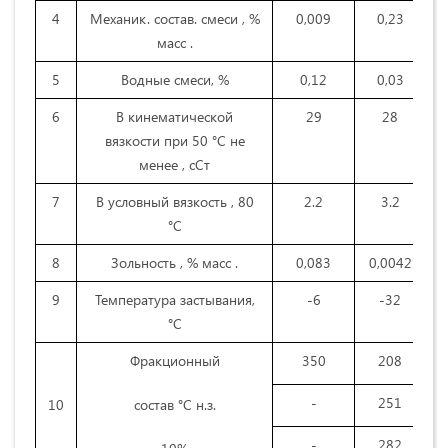
4
Механик. состав. смеси , %
0,009
0,23
масс .
5
Водные смеси, %
0,12
0,03
6
В кинематической
29
28
вязкости при 50 °C не
менее , сСт
7
В условный вязкость , 80
2.2
3.2
°C
8
Зольность , % масс .
0,083
0,0042
9
Температура застывания,
-6
-32
°С
Фракционный
350
208
-
251
10
состав °С н.з.
-
282