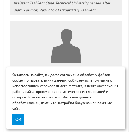
Assistant Tashkent State Technical University named after
Islam Karimov, Republic of Uzbekistan, Tashkent
Ёкубжонов Махсудбек Сарваржон угли
Оставаясь на сайте, вы даете согласие на обработку файлов
cookie, пользовательских данных, собираемых, в том числе с
ст. Ташкентский государственный технический
использованием сервисов Яндекс.Метрика, в целях обеспечения
университет им. Ислама Каримова, Республика
работы сайта, проведения статистических исследований и
Узбекистан, г. Ташкент
обзоров. Если вы не хотите, чтобы ваши данные
обрабатывались, измените настройки браузера или покиньте
Makhsudbek Yokubjonov
сайт.
Student Tashkent State Technical University named after Islam
OK
Karimov, Republic of Uzbekistan, Tashkent