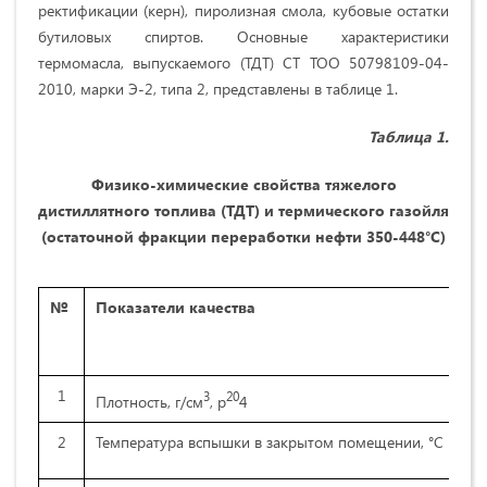
ректификации (керн), пиролизная смола, кубовые остатки
бутиловых спиртов. Основные характеристики
термомасла, выпускаемого (ТДТ) СТ ТОО 50798109-04-
2010, марки Э-2, типа 2, представлены в таблице 1.
Таблица 1.
Физико-химические свойства тяжелого
дистиллятного топлива (ТДТ) и термического газойля
(остаточной фракции переработки нефти 350-
448°С)
№
Показатели качества
1
3
20
Плотность, г/см
, p
4
2
Температура вспышки в закрытом помещении, °С