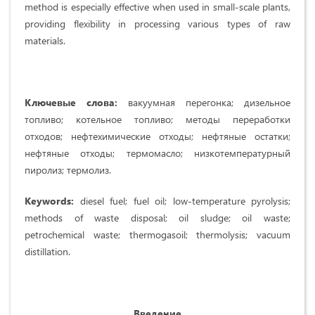
method is especially effective when used in small-scale plants,
providing flexibility in processing various types of raw
materials.
Ключевые слова:
вакуумная перегонка; дизельное
топливо; котельное топливо; методы переработки
отходов; нефтехимические отходы; нефтяные остатки;
нефтяные отходы; термомасло; низкотемпературный
пиролиз; термолиз.
Keywords:
diesel fuel; fuel oil; low-temperature pyrolysis;
methods of waste disposal; oil sludge; oil waste;
petrochemical waste; thermogasoil; thermolysis; vacuum
distillation.
Введение