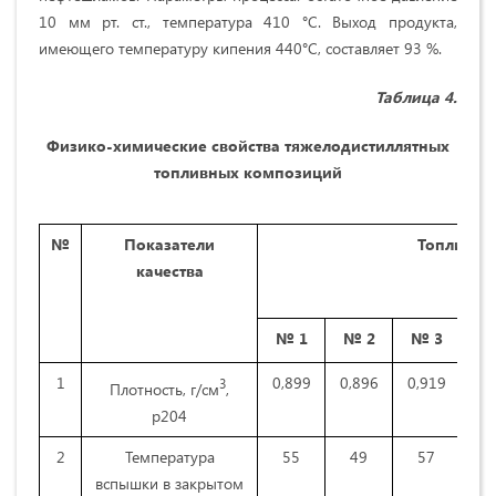
10 мм рт. ст., температура 410 °С. Выход продукта,
имеющего температуру кипения 440°С, составляет 93 %.
Таблица
4.
Физико-химические свойства тяжелодистиллятных
топливных композиций
№
Показатели
Топливны
качества
№ 1
№ 2
№ 3
№
1
0,899
0,896
0,919
0,
3
Плотность, г/см
,
p204
2
Температура
55
49
57
4
вспышки в закрытом