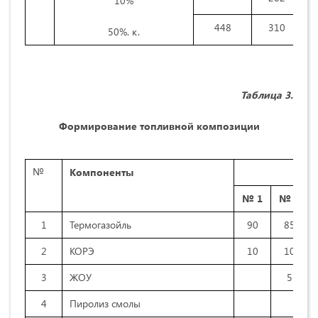
10%
448
310
50%. к.
Таблица
3
.
Формирование топливной композиции
№
Компоненты
№ 1
№ 2
1
Термогазойль
90
85
2
КОРЭ
10
10
3
ЖОУ
5
4
Пиролиз смолы