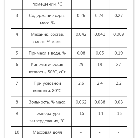
помещении, °С
3
Содержание серы,
0,26
0,24.
0,27
0
масс. %
4
Механик. состав.
0,042
0,041
0,009
0,
смеси, % масс.
5
Примеси в воде, %
0,08
0,05
0,19
0,
6
Кинематическая
29
19
27
2
вязкость, 50°С, сСт
7
При условной
2.6
2.4
2.2
2
вязкости, 80°С
8
Зольность, % масс.
0,062
0,088
0,08
0,
9
Температура
-15
-14
-15
-
затвердевания, °С
10
Массовая доля
-
-
-