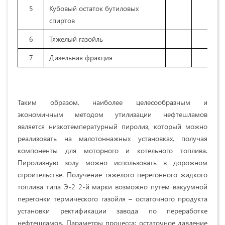
5
Кубовый остаток бутиловых
спиртов
6
Тяжелый газойль
7
Дизельная фракция
Таким образом, наиболее целесообразным и
экономичным методом утилизации нефтешламов
является низкотемпературный пиролиз, который можно
реализовать на малотоннажных установках, получая
компоненты для моторного и котельного топлива.
Пиролизную золу можно использовать в дорожном
строительстве. Получение тяжелого перегонного жидкого
топлива типа Э-2 2-й марки возможно путем вакуумной
перегонки термического газойля – остаточного продукта
установки ректификации завода по переработке
нефтешламов. Параметры процесса: остаточное давление