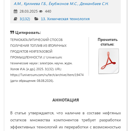
А.М.
Куллиева Г.Б.
Ёкубжонов М.С.
Дехканбаев С.Н.
28.03.2025
440
3(132)
13. Химическая технология
Цитировать:
Прочитать
ТЕРМОКАТАЛИТИЧЕСКИЙ СПОСОБ
статью:
ПОЛУЧЕНИЯ ТОПЛИВ ИЗ ВТОРИЧНЫХ
ПРОДУКТОВ НЕФТЕГАЗОВОЙ
ПРОМЫШЛЕННОСТИ // Universum:
технические науки : электрон. научн. журн.
Холов И.А. [и др.]. 2025. 3(132). URL:
https://7universum.com/ru/tech/archive/item/19474
(дата обращения: 08.08.2026).
АННОТАЦИЯ
В статье утверждается, что наличие в составе нефтяных
остатков множества компонентов требует разработки
эффективных технологий их переработки с возможностью