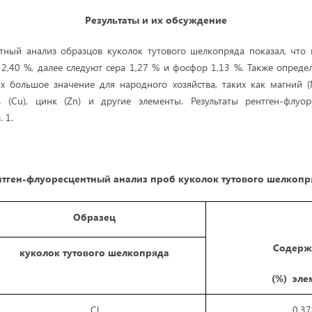
Результаты и их обсуждение
тный анализ образцов куколок тутового шелкопряда показал, что
 2,40 %, далее следуют сера 1,27 % и фосфор 1,13 %. Также опреде
 большое значение для народного хозяйства, таких как магний (
ь (Cu), цинк (Zn) и другие элементы. Результаты рентген-флуор
 1.
нтген-флуоресцентный анализ проб куколок тутового шелкопр
Образец
Содерж
куколок тутового шелкопряда
(%) эле
Сl
0,37