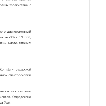
виях Узбекистана, с
рго-дисперсионный
in set-9022 19 000,
zu», Киото, Япония;
omstar» Бухарской
онной спектроскопии
це куколок тутового
ментов. Определено
а (Ag).