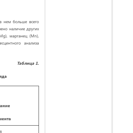
 в нем больше всего
лено наличие других
Mg), марганец (Mn),
есцентного анализа
Таблица 1.
яда
ание
мента
8