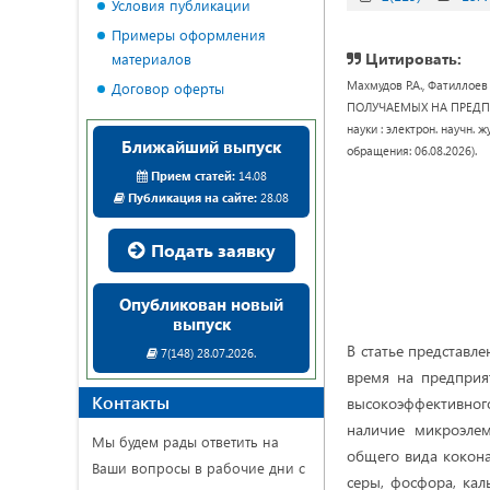
Условия публикации
Примеры оформления
Цитировать:
материалов
Махмудов Р.А., Фатилл
Договор оферты
ПОЛУЧАЕМЫХ НА ПРЕДПРИ
науки : электрон. научн. ж
Ближайший выпуск
обращения: 06.08.2026).
Прием статей:
14.08
Публикация на сайте:
28.08
Подать заявку
Опубликован новый
выпуск
В статье представл
7(148) 28.07.2026.
время на предприя
Контакты
высокоэффективног
наличие микроэлем
Мы будем рады ответить на
общего вида кокона
Ваши вопросы в рабочие дни с
серы, фосфора, кал