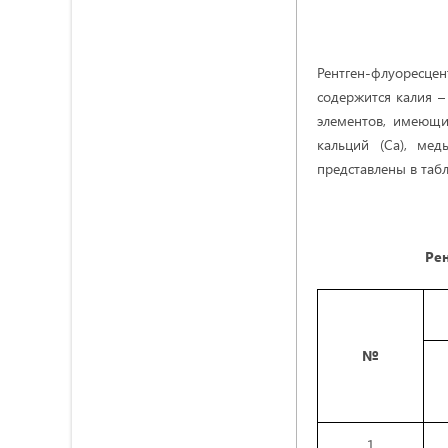
Рентген-флуоресцен
содержится калия –
элементов, имеющих
кальций (Ca), мед
представлены в табл.
Ре
№
1