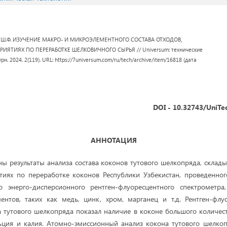
оев Ш.Ф. ИЗУЧЕНИЕ МАКРО- И МИКРОЭЛЕМЕНТНОГО СОСТАВА ОТХОДОВ,
ЯТИЯХ ПО ПЕРЕРАБОТКЕ ШЕЛКОВИЧНОГО СЫРЬЯ // Universum: технические
урн. 2024. 2(119). URL: https://7universum.com/ru/tech/archive/item/16818 (дата
DOI - 10.32743/UniTe
АННОТАЦИЯ
ены результаты анализа состава коконов тутового шелкопряда, склад
тиях по переработке коконов Республики Узбекистан, проведенног
о энерго-дисперсионного рентген-флуоресцентного спектрометра
ентов, таких как медь, цинк, хром, марганец и т.д. Рентген-флу
 тутового шелкопряда показал наличие в коконе большого количест
ьция и калия. Атомно-эмиссионный анализ кокона тутового шелкоп