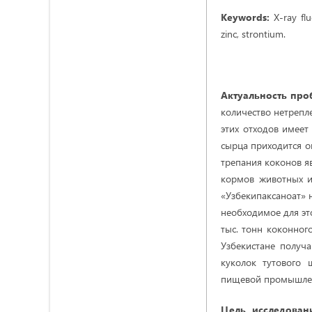
Keywords:
X-ray fl
zinc, strontium.
Актуальность пр
количество нетрепл
этих отходов имеет
сырца приходится о
трепания коконов я
кормов животных и
«Узбекипаксаноат» 
необходимое для это
тыс. тонн коконног
Узбекистане получа
куколок тутового 
пищевой промышле
Цель исследован