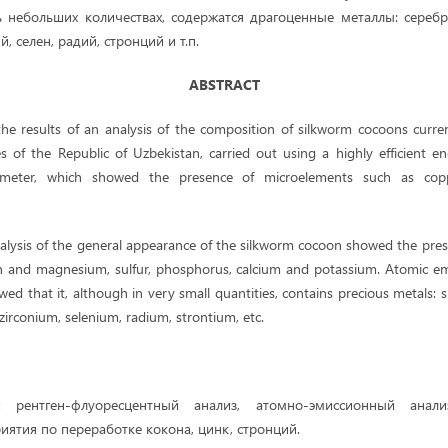
ь небольших количествах, содержатся драгоценные металлы: серебр
, селен, радий, стронций и т.п.
ABSTRACT
 the results of an analysis of the composition of silkworm cocoons curre
s of the Republic of Uzbekistan, carried out using a highly efficient e
rometer, which showed the presence of microelements such as copp
nalysis of the general appearance of the silkworm cocoon showed the pres
n and magnesium, sulfur, phosphorus, calcium and potassium. Atomic emi
d that it, although in very small quantities, contains precious metals: si
 zirconium, selenium, radium, strontium, etc.
:
рентген-флуоресцентный анализ, атомно-эмиссионный анали
иятия по переработке кокона, цинк, стронций.