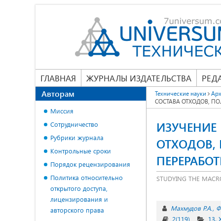
ГЛАВНАЯ
ЖУРНАЛЫ ИЗДАТЕЛЬСТВА
РЕД
Авторам
Технические науки
Арх
СОСТАВА ОТХОДОВ, П
Миссия
ИЗУЧЕНИЕ
Сотрудничество
Рубрики журнала
ОТХОДОВ,
Контрольные сроки
ПЕРЕРАБО
Порядок рецензирования
Политика относительно
STUDYING THE MACR
открытого доступа,
лицензирования и
Махмудов Р.А.
Ф
авторского права
2(119)
13.