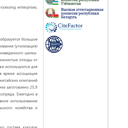
ocessing enterprises,
 образуется большое
ование (утилизация)
оизведенного шелка-
локнистые отходы от
ки используются для
е время ассоциация
 китайских компаний
ике заготовлено 25,9
копряда. Ежегодно в
ивное использование
ьского хозяйства и
го состава куколок