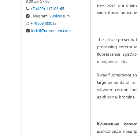
8.00 до 17.00
нем, хотя и в очен
+7 (499) 117-03-65
хлор, бром, цирконий
Telegram:
7universum
+79609483038
tech@7universum.com
The article presents
processing enterprise
fluorescence spect
manganese, etc.
X-ray fluorescence a
large amounts of iro
silkworm cocoon showe
as chlorine, bromine,
Ключевые слова
шелкопряда, предпр