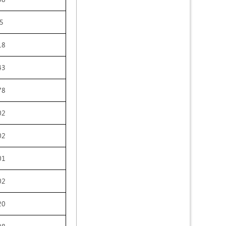
5
18
43
78
02
02
01
02
20