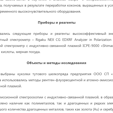
а, получаемых в результате переработки коконов, выращенных в усло
ременного высокочувствительного оборудования.
Приборы и реагенты
овались следующие приборы и реагенты: высокоэффективный эне
тный спектрометр – Rigaku NEX CG EDXRF Analyzer in Polarization 
й спектрометр с индуктивно-связанной плазмой ICPE-9000 «Shimad
кислоты, мерная посуда.
Объекты и методы исследования
 выбраны куколки тутового шелкопряда предприятия ООО СП «R
за использовались методы рентген-флуоресцентной и атомно-эмисси
нной плазмой.
ссионной спектроскопии с индуктивно-связанной плазмой, в образ
лено наличие как полиметаллов, так и драгоценных и редких эле
го количества драгоценных металлов, таких как золота (Au) и серебр