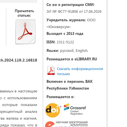
Св-во о регистрации СМИ:
Прочитать
ЭЛ № ФС77-91806 от 17.06.2026
статью:
Учредитель журнала:
ООО
«Юниверсум»
Выходит с 2013 года
ISSN:
2311-5122
Языки:
русский, English.
Размещается в eLIBRARY.RU
ch.2024.119.2.16818
Скачать информационное
письмо
Включен в перечень ВАК
Республики Узбекистан
ываемых в настоящее
Размещается в:
о с использованием
, которые показали
оресцентный анализ
ва железа и магния,
ряда показал, что в