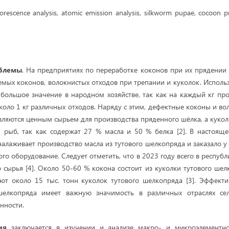
uorescence analysis, atomic emission analysis, silkworm pupae, cocoon pr
облемы
. На предприятиях по переработке коконов при их прядении
емых коконов, волокнистых отходов при трепании и куколок. Использ
 большое значение в народном хозяйстве, так как на каждый кг пр
коло 1 кг различных отходов. Наряду с этим, дефектные коконы и во
вляются ценным сырьем для производства пряденного шёлка, а кукол
 рыб, так как содержат 27 % масла и 50 % белка [2]. В настояще
налаживает производство масла из тутового шелкопряда и заказало у
го оборудование. Следует отметить, что в 2023 году всего в республ
о сырья [4]. Около 50-60 % кокона состоит из куколки тутового шел
ют около 15 тыс. тонн куколок тутового шелкопряда [3]. Эффект
шелкопряда имеет важную значимость в различных отраслях сел
нности.
ия
заключается в изучении и анализе макро- и микроэлементно