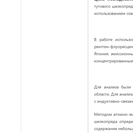
тутового шелкопряд
использованием сов
В работе использ
рентген-флуоресцен
Япония; эмиссионны
концентрированные 
Для анализа были
области. Для анали
с индуктивно-связа
Методом атомно-эми
шелкопряда опреде
содержание небольшо