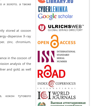
о и золото, а также
ntly stored at cocoon
nergy-dispersive X-ray
er, zinc, chromium,
ence in the cocoon of
ssion analysis of the
lver and gold, as well
з, кокон тутового