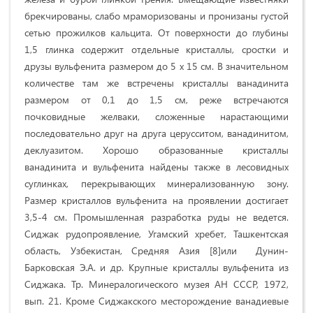
брекчированы, слабо мраморизованы и пронизаны густой
сетью прожилков кальцита. От поверхности до глубины
1,5 глинка содержит отдельные кристаллы, сростки и
друзы вульфенита размером до 5 х 15 см. В значительном
количестве там же встречены кристаллы ванадинита
размером от 0,1 до 1,5 см, реже встречаются
почковидные желваки, сложенные нарастающими
последовательно друг на друга церусситом, ванадинитом,
деклуазитом. Хорошо образованные кристаллы
ванадинита и вульфенита найдены также в лесовидных
суглинках, перекрывающих минерализованную зону.
Размер кристаллов вульфенита на проявлении достигает
3,5-4 см. Промышленная разработка руды не ведется.
Сиджак рудопроявление, Угамский хребет, Ташкентская
область, Узбекистан, Средняя Азия [8]или Дунин-
Барковская Э.А. и др. Крупные кристаллы вульфенита из
Сиджака. Тр. Минералогического музея АН СССР, 1972,
вып. 21. Кроме Сиджакского месторождение ванадиевые