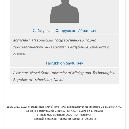
Сайфуллаев Фаррухжон Ибодович
ассистент, Навоийский государственный горно
технологический университет, Республика Узбекистан,
г.Навои
Farrukhjon Sayfullaev
Assistant, Navoi State University of Mining and Technologies,
Republic of Uzbekistan, Navoi
ISSN 2311-5122. Метаданные статей журнала размещаются на платформе eLIBRARY.RU.
Св-во о регистрации СМИ: ЭЛ № ФС77-91806 от 17.06.2026
Учредитель журнала: ООО «Юниверсум»
Главный редактор - Звездина Марина Юрьевна.