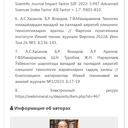
Scientific Journal Impact Factor SJIF 2022: 5.947 Advanced
Sciences Index Factor ASI Factor = 1.7. P.803-810.
А.С.Хасанов, Б.Р. Вохидов, Г.Ф.Мамараимов Техноген
хомашёлардан ванадий ва палладий ажратиб олишнинг
технологияларин яратиш // Фарғона политехника
институти Илмий техник журнали Фарғона 2022й. Июн
Том 26 №3. Б.136-143.
А.С.Хасанов, Б.Р. Вохидов, А.Р. Арипов,
Г.Ф.Мамараимов, Ш.Н. Туробов, Ж.Н. Нарзуллаев
Ўзбекистон шароитида ванадий ва палладий ажратиб
олишнинг технологик жараёнларин тадқиқ қилиш //
Композицион материаллар Илмий техникавий ва
амалий журнали №1/2023. Б.17-19
Электронный ресурс
https://webmineral.ru/deposits/item.php?id=467
Информация об авторах