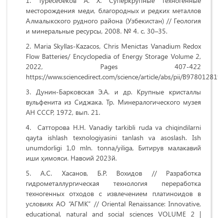
Туресебеков А. Х. Суперкрупные техногенные
месторождения меди, благородных и редких металлов
Алмалыкского рудного района (Узбекистан) // Геология
и минеральные ресурсы, 2008. № 4. с. 30–35.
Maria Skyllas-Kazacos, Chris Menictas Vanadium Redox
Flow Batteries/ Encyclopedia of Energy Storage Volume 2,
2022, Pages 407-422
https://www.sciencedirect.com/science/article/abs/pii/B97801
Дунин-Барковская Э.А. и др. Крупные кристаллы
вульфенита из Сиджака. Тр. Минералогического музея
АН СССР, 1972, вып. 21.
Сатторова Н.Н. Vanadiy tarkibli ruda va chiqindilarni
qayta ishlash texnologiyasini tanlash va asoslash. Ish
unumdorligi 1,0 mln. tonna/yiliga, Битирув малакавий
иши ҳимояси. Навоий 2023й.
А.С. Хасанов, Б.Р. Вохидов // Разработка
гидрометаллургическая технология переработка
техногенных отходов с извлечением платиноидов в
условиях АО “АГМК” // Oriental Renaissance: Innovative,
educational, natural and social sciences VOLUME 2 |