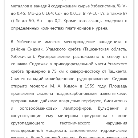
металлов в ванадий содержащем сырье Узбекистана, %: V-
до 0,45; Мо-до 0,164; Cd- до 0,013; In-9-10-г/т; а также (г/
т) Sc до 50, Au - до 0,2. Кроме того сланцы содержат в
определённых количествах платиноидов и урана.
В Узбекистане имеется месторождение ванадинита в
районе Сиджак, Угамского хребта (Ташкентская область,
Узбекистан). Рудопроявление расположено к северу от
кишлака Сиджжак в приводораздельной части Угамского
хребта примерно в 75 км к северо-востоку от Ташкента.
Свинец-ванадий-молибденовое рудопроявление Сиджак
открыто геологом М. А. Кимом в 1959 году. Площадь
проявления сложена позднекарбоновыми известняками,
прорванными дайками кварцевых порфиров, биотитовых
и роговообманковых лампрофиров. Вульфенит и
сопутствующие ему минералы приурочены к зоне
крутопадающего тектонического нарушения
невыдержанной мощности, заполненного гидрокислами
железа и бурой глинкой трения. Вмещающие известняки