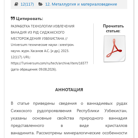
12(117)
12. Металлургия и материаловедение
Цитировать:
Прочитать
РАЗРАБОТКА ТЕХНОЛОГИИ ИЗВЛЕЧЕНИЯ
статью:
ВАНАДИЯ ИЗ РУД СИДЖАКСКОГО
МЕСТОРОЖДЕНИЯ УЗБЕКИСТАНА //
Universum: технические науки : электрон.
научн. журн. Хасанов А.С. [и др.]. 2023.
12(117). URL:
https://7universum.com/ru/tech/archive/item/16577
(дата обращения: 09.08.2026).
АННОТАЦИЯ
В статье приведены сведения о ваннадиевых рудах
Сижкского рудопроявлвения Республики Узбекистан,
указаны основные свойства природного ваннадия
представленного в виде
кристаллов
ванадинита
.
Рассмотрены минералогические особенности