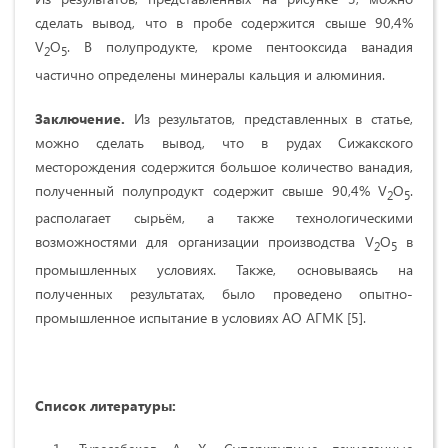
сделать вывод, что в пробе содержится свыше 90,4%
V
O
. В полупродукте, кроме пентооксида ванадия
2
5
частично определены минералы кальция и алюминия.
Заключение.
Из результатов, представленных в статье,
можно сделать вывод, что в рудах Сижакского
месторождения содержится большое количество ванадия,
полученный полупродукт содержит свыше 90,4% V
O
.
2
5
располагает сырьём, а также технологическими
возможностями для организации производства V
O
в
2
5
промышленных условиях. Также, основываясь на
полученных результатах, было проведено опытно-
промышленное испытание в условиях АО АГМК [5].
Список литературы: