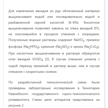
Для извлечения ванадия из руд обожженный материал
выщелачивают водой или последовательно водой и
разбавленной серной кислотой (6-8%). Кислотное
выщелачивание позволяет извлечь из спека ванадий (IY),
не окислившийся в процессе спекания с хлоридами.
Полученные водные растворы содержат NaVO
, примеси
3
фосфора (Na
HPO
), кремния (Na
SiO
) и хрома (Na
CrO
).
2
4
2
3
2
4
При кислотном выщелачивании в растворе образуются
соли ванадия VOSO
[3]. В случае спекания шпаков с
4
содой переход примесей в раствор выше, чем в случае
спекания с хлористыми солями.
По разработанной технологической схеме были
проведены лабораторные исследования в Технопарке
Навоийского государственного горно-технологического
университета. Схема цепи аппаратов представлена на
рисунке 2.