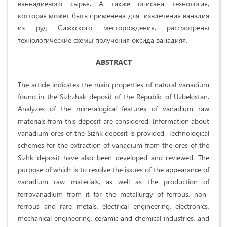
ваннадиевого сырья. А также описана технология,
котторая может быть применена для извлечения ванадия
из руд Сижкского месторождения, рассмотрены
технологические схемы получения оксида ванадияя.
ABSTRACT
The article indicates the main properties of natural vanadium
found in the Sizhzhak deposit of the Republic of Uzbekistan.
Analyzes of the mineralogical features of vanadium raw
materials from this deposit are considered. Information about
vanadium ores of the Sizhk deposit is provided. Technological
schemes for the extraction of vanadium from the ores of the
Sizhk deposit have also been developed and reviewed. The
purpose of which is to resolve the issues of the appearance of
vanadium raw materials, as well as the production of
ferrovanadium from it for the metallurgy of ferrous, non-
ferrous and rare metals, electrical engineering, electronics,
mechanical engineering, ceramic and chemical industries, and