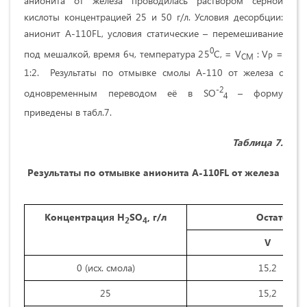
анионита от железа проводилась раствором серной
кислоты концентрацией 25 и 50 г/л. Условия десорбции:
анионит А-110FL, условия статические – перемешивание
0
под мешалкой, время 6ч, температура 25
С, = V
: V
=
СМ
Р
1:2. Результаты по отмывке смолы А-110 от железа с
-2
одновременным переводом её в SO
– форму
4
приведены в табл.7.
Таблица
7.
Результаты по отмывке анионита А-110
FL
от железа
Концентрация
H
SO
, г/л
Остаточно
2
4
V
0 (исх. смола)
15,2
25
15,2