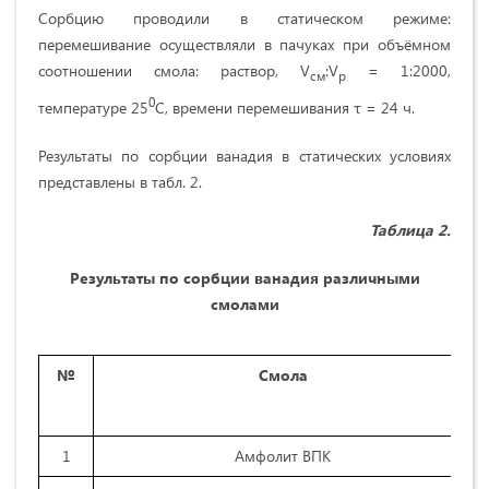
Сорбцию проводили в статическом режиме:
перемешивание осуществляли в пачуках при объёмном
соотношении смола: раствор, V
:V
= 1:2000,
см
р
0
температуре 25
С, времени перемешивания τ = 24 ч.
Результаты по сорбции ванадия в статических условиях
представлены в табл. 2.
Таблица
2.
Результаты по сорбции ванадия различными
смолами
№
Смола
1
Амфолит ВПК