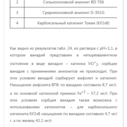
2
Сильноосновной анионит BD 706
3
Среднеосновной анионит D-301G
4
Карбоксильный катионит Токем (КУ2х8)
Как видно из результатов табл. 24, из раствора с рН=1,1, в
котором ванадий представлен в четырёхвалентном
+
состоянии в виде ванадил – катиона VO
, сорбции
2
ванадия с применением анионитов не происходит. При
этих условиях ванадий сорбируют амфолит и катионит.
Насыщение амфолита ВПК по ванадию составило 8,7 мг/г,
+2
а по основной катионной примеси Fe
– 57,2 мг/г. При
этих условиях сорбция ванадия также возможна с
использованием катионитов – для карбоксильного
катионита КУ2х8 насыщение по ванадию составило 4,7 мг/
г, а по железу 42,2 мг/г.