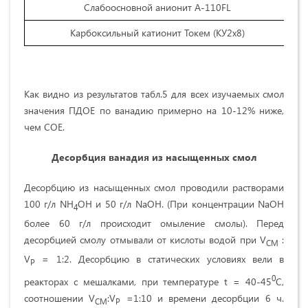
Слабоосновной анионит А-110FL
Карбоксильный катионит Токем (КУ2х8)
Как видно из результатов табл.5 для всех изучаемых смол
значения ПДОЕ по ванадию примерно на 10-12% ниже,
чем СОЕ.
Десорбция ванадия из насыщенных смол
Десорбцию из насыщенных смол проводили растворами
100 г/л NH
OH и 50 г/л NaOH. (При концентрации NaOH
4
более 60 г/л происходит омыление смолы). Перед
десорбцией смолу отмывали от кислоты водой при V
:
СМ
V
= 1:2. Десорбцию в статических условиях вели в
Р
0
реакторах с мешалками, при температуре t = 40-45
С,
соотношении V
:V
=1:10 и времени десорбции 6 ч.
C
М
Р