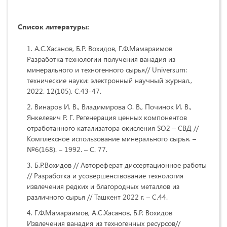
Список литературы:
А.С.Хасанов, Б.Р. Вохидов, Г.Ф.Мамараимов
Разработка технологии получения ванадия из
минерального и техногенного сырья// Universum:
технические науки: электронный научный журнал.,
2022. 12(105). C.43-47.
Винаров И. В., Владимирова О. В., Починок И. В.,
Янкелевич Р. Г. Регенерация ценных компонентов
отработанного катализатора окисления SO2 – СВД //
Комплексное использование минерального сырья. –
№6(168). – 1992. – С. 77.
Б.Р.Вохидов // Автореферат диссертационное работы
// Разработка и усовершенствование технология
извлечения редких и благородных металлов из
различного сырья // Ташкент 2022 г. – С.44.
Г.Ф.Мамараимов, А.С.Хасанов, Б.Р. Вохидов
Извлечения ванадия из техногенных ресурсов//