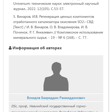
Universum: технические науки: электронный научный
журнал., 2022. 12(105). C.53-57.
Винаров, И.В. Регенерация ценных компонентов
отработанного катализатора окисления SO2– СВД
[Текст] / И. В. Винаров, О. В. Владимирова, И. В.
Починок, Р. Г. Янкелевич // Комплексное использование
минерального сырья. - 19 - № 6 (168). - С. 77.
Информация об авторах
Вохидов Бахриддин Рахмиддинович
DSc, проф., Навоийский государственный горно-
технологический университет, Республика Узбекистан, г.