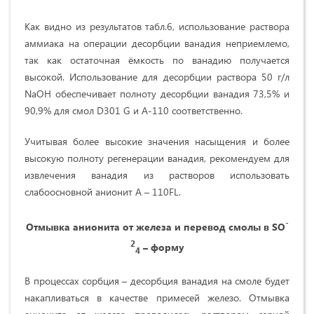
Как видно из результатов табл.6, использование раствора
аммиака на операции десорбции ванадия неприемлемо,
так как остаточная ёмкость по ванадию получается
высокой. Использование для десорбции раствора 50 г/л
NaOH обеспечивает полноту десорбции ванадия 73,5% и
90,9% для смол D301 G и А-110 соответственно.
Учитывая более высокие значения насыщения и более
высокую полноту регенерации ванадия, рекомендуем для
извлечения ванадия из растворов использовать
слабоосновной анионит А – 110FL.
-
Отмывка анионита от железа и перевод смолы в
SO
2
– форму
4
В процессах сорбция – десорбция ванадия на смоле будет
накапливаться в качестве примесей железо. Отмывка