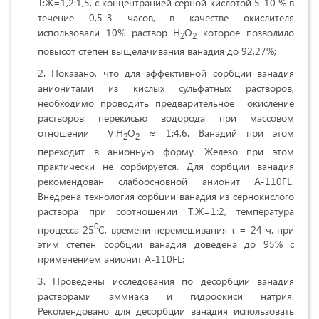
Т:Ж=1,2:1,5, с концентрацией серной кислотой 5-10 % в
течение 0,5-3 часов, в качестве окислителя
использовали 10% раствор Н
О
которое позволило
2
2
повысот степен выщелачивания ванадия до 92,27%;
Показано, что для эффективной сорбции ванадия
анионитами из кислых сульфатных растворов,
необходимо проводить предварительное окисление
растворов перекисью водорода при массовом
отношении V:H
O
≈ 1:4,6. Ванадий при этом
2
2
переходит в анионную форму. Железо при этом
практически не сорбируется. Для сорбции ванадия
рекомендован слабоосновной анионит А-110FL.
Внедрена технология сорбции ванадия из сернокислого
раствора при соотношении Т:Ж=1:2, температура
0
процесса 25
С, времени перемешивания τ = 24 ч. при
этим степен сорбции ванадия доведена до 95% с
применением анионит А-110FL;
Проведены исследования по десорбции ванадия
растворами аммиака и гидроокиси натрия.
Рекомендовано для десорбции ванадия использовать