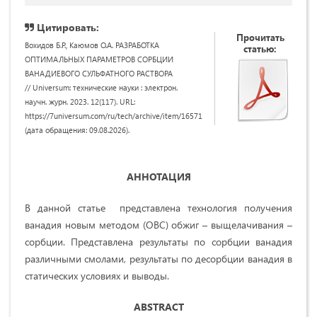
Цитировать:
Прочитать
Вохидов Б.Р., Каюмов О.А. РАЗРАБОТКА
статью:
ОПТИМАЛЬНЫХ ПАРАМЕТРОВ СОРБЦИИ
ВАНАДИЕВОГО СУЛЬФАТНОГО РАСТВОРА
// Universum: технические науки : электрон.
научн. журн. 2023. 12(117). URL:
https://7universum.com/ru/tech/archive/item/16571
(дата обращения: 09.08.2026).
АННОТАЦИЯ
В данной статье представлена технология получения
ванадия новым методом (ОВС) обжиг – выщелачивания –
сорбции. Представлена результаты по сорбции ванадия
различными смолами, результаты по десорбции ванадия в
статических условиях и выводы.
ABSTRACT