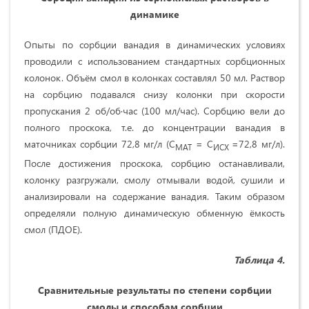
динамике
Опыты по сорбции ванадия в динамических условиях
проводили с использованием стандартных сорбционных
колонок. Объём смол в колонках составлял 50 мл. Раствор
на сорбцию подавался снизу колонки при скорости
пропускания 2 об/об∙час (100 мл/час). Сорбцию вели до
полного проскока, т.е. до концентрации ванадия в
маточниках сорбции 72,8 мг/л (С
= С
=72,8 мг/л).
МАТ
ИСХ
После достижения проскока, сорбцию останавливали,
колонку разгружали, смолу отмывали водой, сушили и
анализировали на содержание ванадия. Таким образом
определяли полную динамическую обменную ёмкость
смол (ПДОЕ).
Таблица
4.
Сравнительные результаты по степени сорбции
смолы и способам сорбции