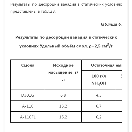
Результаты по десорбции ванадия в статических условиях
представлены в табл.28.
Таблица
6.
Результаты по десорбции ванадия в статических
3
условиях Удельный объём смол, ρ=2,5 см
/г
Смола
Исходное
Остаточная ёмкость
насыщение, г/
100 г/л
50 г/
л
NH
OH
4
D301G
6,8
4,3
А-110
13,2
6,7
А-110FL
15,2
6,2