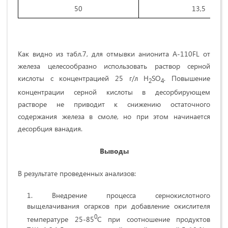
50
13,5
Как видно из табл.7, для отмывки анионита А-110FL от
железа целесообразно использовать раствор серной
кислоты с концентрацией 25 г/л H
SO
. Повышение
2
4
концентрации серной кислоты в десорбирующем
растворе не приводит к снижению остаточного
содержания железа в смоле, но при этом начинается
десорбция ванадия.
Выводы
В результате проведенных анализов:
Внедрение процесса сернокислотного
выщелачивания огарков при добавление окислителя
0
температуре 25-85
С при соотношение продуктов