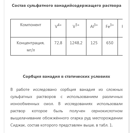
Состав сульфатного ванадийсодержащего раствора
Компонент
4+
5+
3+
3
+
2
+
V
V
Al
Fe
Fe
Концентрация,
72,8
1248,2
125
650
120
мг/л
Сорбция ванадия в статических условиях
В работе исследовано сорбция ванадия из сложных
сульфатных растворов с использованием различных
ионообменных смол. В исследованиях использовали
раствор которое быль получен сернокислотном
выщелачивание обожжённого огарка руд месторождении
Сиджак, состав которого представлен выше, в табл. 1.