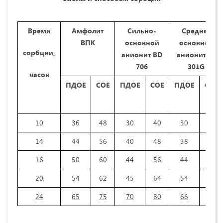
Время
Амфолит
Сильно-
Средне-
ВПК
основной
основной
сорбции,
анионит BD
анионит D-
706
301G
часов
ПДОЕ
СОЕ
ПДОЕ
СОЕ
ПДОЕ
СОЕ
10
36
48
30
40
30
38
14
44
56
40
48
38
46
16
50
60
44
56
44
54
20
54
62
45
64
54
63
24
65
75
70
80
66
76