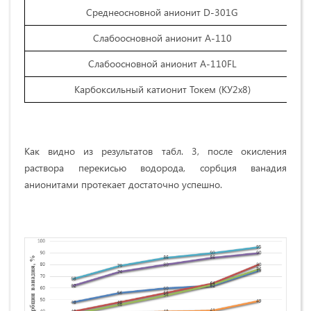
Среднеосновной анионит D-301G
Слабоосновной анионит А-110
Слабоосновной анионит А-110FL
Карбоксильный катионит Токем (КУ2х8)
Как видно из результатов табл. 3, после окисления
раствора перекисью водорода, сорбция ванадия
анионитами протекает достаточно успешно.