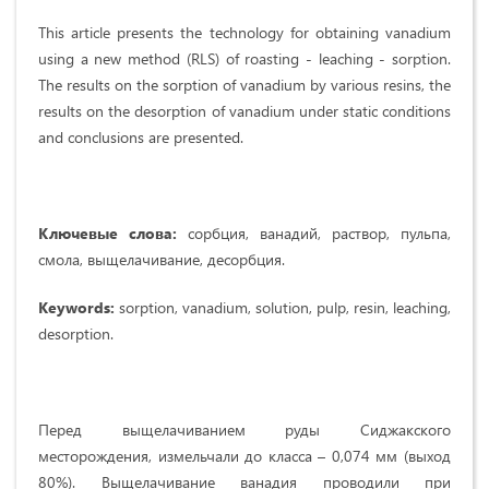
This article presents the technology for obtaining vanadium
using a new method (RLS) of roasting - leaching - sorption.
The results on the sorption of vanadium by various resins, the
results on the desorption of vanadium under static conditions
and conclusions are presented.
Ключевые слова:
сорбция, ванадий, раствор, пульпа,
смола, выщелачивание, десорбция.
Keywords:
sorption, vanadium, solution, pulp, resin, leaching,
desorption.
Перед выщелачиванием руды Сиджакского
месторождения, измельчали до класса – 0,074 мм (выход
80%). Выщелачивание ванадия проводили при