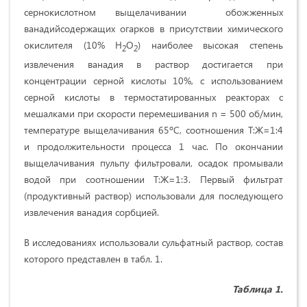
сернокислотном выщелачивании обожженных
ванадийсодержащих огарков в присутствии химического
окислителя (10% Н
О
) наиболее высокая степень
2
2
извлечения ванадия в раствор достигается при
концентрации серной кислоты 10%, с использованием
серной кислоты в термостатированных реакторах с
мешалками при скорости перемешивания n = 500 об/мин,
температуре выщелачивания 65ºС, соотношения Т:Ж=1:4
и продолжительности процесса 1 час. По окончании
выщелачивания пульпу фильтровали, осадок промывали
водой при соотношении Т:Ж=1:3. Первый фильтрат
(продуктивный раствор) использовали для последующего
извлечения ванадия сорбцией.
В исследованиях использовали сульфатный раствор, состав
которого представлен в табл. 1.
Таблица
1.