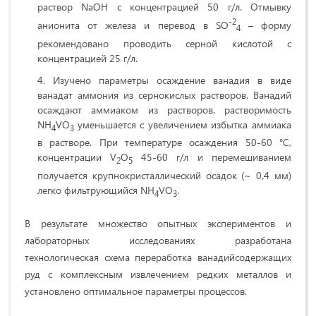
раствор NaOH с концентрацией 50 г/л. Отмывку
-2
анионита от железа и перевод в SO
– форму
4
рекомендовано проводить серной кислотой с
концентрацией 25 г/л.
Изучено параметры осаждение ванадия в виде
ванадат аммония из сернокислых растворов. Ванадий
осаждают аммиаком из растворов, растворимость
NH
VO
уменьшается с увеличением избытка аммиака
4
3
в растворе. При температуре осаждения 50-60 °С,
концентрации V
O
45-60 г/л и перемешиванием
2
5
получается крупнокристаллический осадок (~ 0,4 мм)
легко фильтрующийся NH
VO
.
4
3
В результате множество опытных экспериментов и
лабораторных исследованиях разработана
технологическая схема переработка ванадийсодержащих
руд с комплексным извлечением редких металлов и
установлено оптимальное параметры процессов.