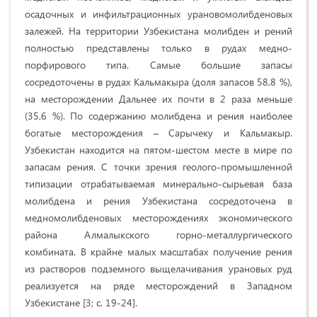
осадочных и инфильтрационных урановомолибденовых
залежей. На территории Узбекистана молибден и рений
полностью представлены только в рудах медно-
порфирового типа. Самые большие запасы
сосредоточены в рудах Кальмакыра (доля запасов 58,8 %),
на месторождении Дальнее их почти в 2 раза меньше
(35,6 %). По содержанию молибдена и рения наиболее
богатые месторождения – Сарычеку и Кальмакыр.
Узбекистан находится на пятом-шестом месте в мире по
запасам рения. С точки зрения геолого-промышленной
типизации отрабатываемая минерально-сырьевая база
молибдена и рения Узбекистана сосредоточена в
медномолибденовых месторождениях экономического
района Алмалыкского горно-металлургического
комбината. В крайне малых масштабах получение рения
из растворов подземного выщелачивания урановых руд
реализуется на ряде месторождений в Западном
Узбекистане [3; с. 19-24].