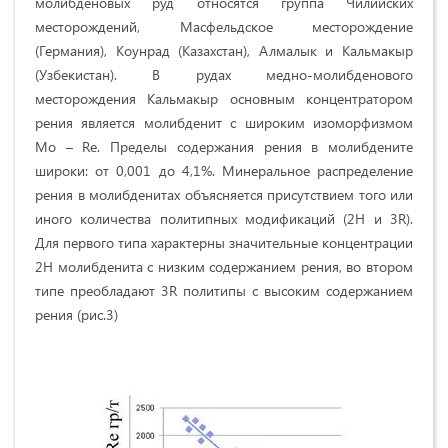
молибденовых руд относятся группа Чилийских
месторождений, Масфельдское месторождение
(Германия), Коунрад (Казахстан), Алмалык и Кальмакыр
(Узбекистан). В рудах медно-молибденового
месторождения Кальмакыр основным концентратором
рения является молибденит с широким изоморфизмом
Мо – Re. Пределы содержания рения в молибдените
широки: от 0,001 до 4,1%. Минеральное распределение
рения в молибденитах объясняется присутствием того или
иного количества политипных модификаций (2Н и 3R).
Для первого типа характерны значительные концентрации
2Н молибденита с низким содержанием рения, во втором
типе преобладают 3R политипы с высоким содержанием
рения (рис.3)