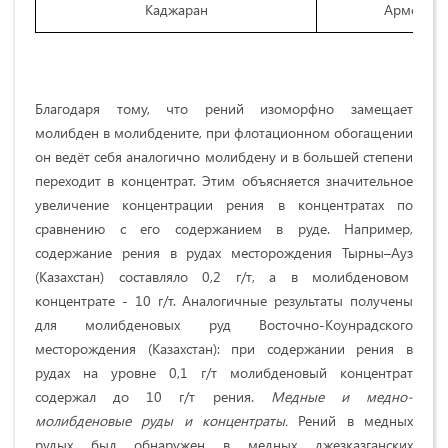
Каджаран
Армения
Благодаря тому, что рений изоморфно замещает
молибден в молибдените, при флотационном обогащении
он ведёт себя аналогично молибдену и в большей степени
переходит в концентрат. Этим объясняется значительное
увеличение концентрации рения в концентратах по
сравнению с его содержанием в руде. Например,
содержание рения в рудах месторождения Тырны–Ауз
(Казахстан) составляло 0,2 г/т, а в молибденовом
концентрате - 10 г/т. Аналогичные результаты получены
для молибденовых руд Восточно-Коунрадского
месторождения (Казахстан): при содержании рения в
рудах на уровне 0,1 г/т молибденовый концентрат
содержал до 10 г/т рения.
Медные и медно-
молибденовые руды и концентраты.
Рений в медных
рудых был обнаружен в медных джезказганских