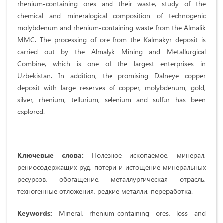
rhenium-containing ores and their waste, study of the
chemical and mineralogical composition of technogenic
molybdenum and rhenium-containing waste from the Almalik
MMC. The processing of ore from the Kalmakyr deposit is
carried out by the Almalyk Mining and Metallurgical
Combine, which is one of the largest enterprises in
Uzbekistan. In addition, the promising Dalneye copper
deposit with large reserves of copper, molybdenum, gold,
silver, rhenium, tellurium, selenium and sulfur has been
explored.
Ключевые слова:
Полезное ископаемое, минерал,
рениосодержащих руд, потери и истощение минеральных
ресурсов, обогащение, металлургическая отрасль,
техногенные отложения, редкие металли, переработка.
Keywords:
Mineral, rhenium-containing ores, loss and