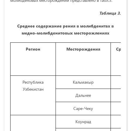
молибденовых месторождений представлено в табл.3.
Таблица 3.
Среднее содержание рения в молибденитах в
медно-молибденитовых месторожлениях
Регион
Месторождения
Средне
р
Республика
Кальмакыр
Узбекистан
Дальнее
Саре-Чеку
Коунрад