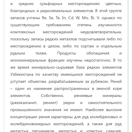
и средних сульфидных месторождениях цветных,
благородных и редкоземельных элементов. В этой группе
запасов учтены Re, Se, Te, In, Cd, W, Mo, Bi, V, однако по
существующим требованиям степень изученности
комплексных месторождений неудовлетворительна,
поскольку запасы редких металлов подсчитывали либо по
месторождению в целом, либо по сортам и отдельным
рудным телам. Продукты обогащения и
мономинеральные фракции изучены недостаточно. В то
же время минерально-сырьевая база редких элементов
Узбекистана по качеству имеющихся месторождений не
уступает объектам, разрабатываемым за рубежом. Рений
– один из наименее распространенных в земной коре
элементов. Собственно, рениевые минералы
(джезказганит, рениит) редки и самостоятельного
промышленного значения не имеют. Наиболее высокие
концентрации рения характерны для руд молибденовых и
молибденовомедных месторождений, а также для руд
медистых песчаников, медистых и углистых сланцев,