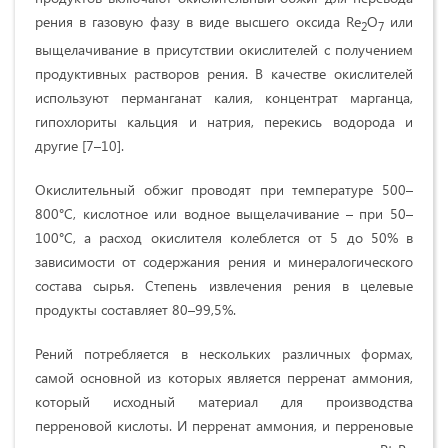
рения в газовую фазу в виде высшего оксида Re
O
или
2
7
выщелачивание в присутствии окислителей с получением
продуктивных растворов рения. В качестве окислителей
используют перманганат калия, концентрат марганца,
гипохлориты кальция и натрия, перекись водорода и
другие [7–10].
Окислительный обжиг проводят при температуре 500–
800°С, кислотное или водное выщелачивание – при 50–
100°С, а расход окислителя колеблется от 5 до 50% в
зависимости от содержания рения и минералогического
состава сырья. Степень извлечения рения в целевые
продукты составляет 80–99,5%.
Рений потребляется в нескольких различных формах,
самой основной из которых является перренат аммония,
который исходный материал для производства
перреновой кислоты. И перренат аммония, и перреновые