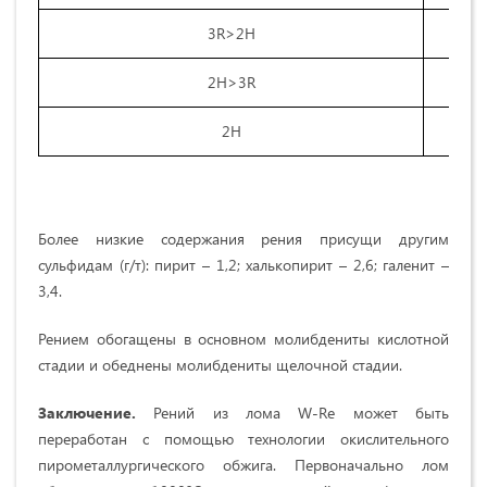
3R>2H
2H>3R
2H
Более низкие содержания рения присущи другим
сульфидам (г/т): пирит – 1,2; халькопирит – 2,6; галенит –
3,4.
Рением обогащены в основном молибдениты кислотной
стадии и обеднены молибдениты щелочной стадии.
Заключение.
Рений из лома W-Re может быть
переработан с помощью технологии окислительного
пирометаллургического обжига. Первоначально лом