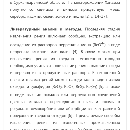
в Сурхандарьинской области. На месторождении Хандиза
попутно со свинцом и цинком присутствуют медь,
серебро, кадмий, селен, золото и индий [2; с. 14-17].
Литературный анализ и методы.
Последняя стадия
извлечения рения включает сорбцию, экстракцию или
4-
осаждение из растворов перренат-аниона (ReO
) в виде
перрената аммония или калия [4]. В связи с этим при
извлечении рения из твердых техногенных отходов
необходимо учитывать окисление рения в высшие оксиды
и перевод их в продуктивные растворы. В техногенной
пыли и шламах рений может находиться в виде низших
оксидов и сульфидов (ReO
, ReO
, ReS
, Re
S
) [5], а также
2
3
2
2
7
в виде высших оксидов или перренатных соединений
цветных металлов, переходящих в пыль и шламы в
результате хемосорбции или абсорбции за счет развитой
поверхности твердых отходов [6] . Предлагаемые способы
извлечения рения из техногенных промышленных
продуктов включают окислительный обжиг для перевода