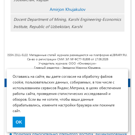
Amirjon Khujakulov
Docent Department of Mining, Karshi Engineering-Economics
Institute, Republic of Uzbekistan, Karshi
ISSN 2311-5122. Метаданные статей журнала размещаются на платформе eLIBRARY.RU.
Св-во о регистрации СМИ: ЭЛ № ФС77-91806 от 17.06.2026
Учредитель журнала: ООО «Юниверсум»
Главный редактор - Звездина Марина Юрьевна.
Оставаясь на сайте, вы даете согласие на обработку файлов
Авторам
cookie, пользовательских данных, собираемых, в том числе с
использованием сервисов Яндекс.Метрика, в целях обеспечения
Миссия
работы сайта, проведения статистических исследований и
обзоров. Если вы не хотите, чтобы ваши данные
Сотрудничество
обрабатывались, измените настройки браузера или покиньте
Рубрики журнала
сайт.
Контрольные сроки
OK
Порядок рецензирования
Политика относительно открытого доступа, лицензирования