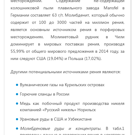
месторождений. Содержание Re-содержащей
колошниковой пыли плавильного завода Mansfel в
Германии составляет 63 г/т. Молибденит, который обычно
содержит от 100 до 3000 частей на миллион рения,
является основным источником рения в порфировых
месторождениях. Молиметовый рудник в Чили
доминирует в мировых поставках рения, производя
55,99% от общего мирового предложения в 2014 году, за
ним следуют США (19,04%) и Польша (17,02%).
Другими потенциальными источниками рения являются:
Вулканические газы на Курильских островах
Горючие сланцы в России
Медь как побочный продукт производства никеля
компанией «Русский никель» Норильск
Урановые руды в США и Узбекистане
Молибденовые руды и концентраты
. В табл.1
приведены данные о содержании рения в некоторых