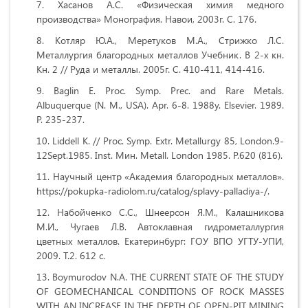
Хасанов А.С. «Физическая химия медного
производства» Монография. Навои, 2003г. С. 176.
Котляр Ю.А., Меретуков М.А., Стрижко Л.С.
Металлургия благородных металлов Учебник. В 2-х кн.
Кн. 2 // Руда и металлы. 2005г. С. 410-411, 414-416.
Baglin E. Proc. Symp. Prec. and Rare Metals.
Albuquerque (N. M., USA). Apr. 6-8. 1988y. Elsevier. 1989.
P. 235-237.
Liddell K. // Proc. Symp. Extr. Metallurgy 85, London.9-
12Sept.1985. Inst. Мин. Metall. London 1985. P.620 (816).
Научный центр «Академия благородных металлов».
https://pokupka-radiolom.ru/catalog/splavy-palladiya-/.
Набойченко С.С., Шнеерсон Я.М., Калашникова
М.И., Чугаев Л.В. Автоклавная гидрометаллургия
цветных металлов. Екатеринбург: ГОУ ВПО УГТУ-УПИ,
2009. Т.2. 612 с.
Boymurodov N.A. THE CURRENT STATE OF THE STUDY
OF GEOMECHANICAL CONDITIONS OF ROCK MASSES
WITH AN INCREASE IN THE DEPTH OF OPEN-PIT MINING