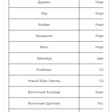
Драмен
Норвегия
Лир
Норвегия
Кнабен
Норвегия
Бандаколе
Норвегия
Мосс
Норвегия
Лайнеяур
Швеция
Клаймакс
США
Новый Южн Уэеллсь
США
Восточный Коунрад
Казахстан
Восточная Щахтома
Россия