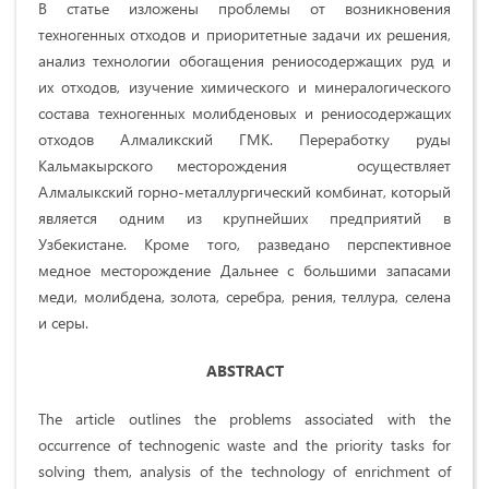
В статье изложены проблемы от возникновения
техногенных отходов и приоритетные задачи их решения,
анализ технологии обогащения рениосодержащих руд и
их отходов, изучение химического и минералогического
состава техногенных молибденовых и рениосодержащих
отходов Алмаликский ГМК. Переработку руды
Кальмакырского месторождения осуществляет
Алмалыкский горно-металлургический комбинат, который
является одним из крупнейших предприятий в
Узбекистане. Кроме того, разведано перспективное
медное месторождение Дальнее с большими запасами
меди, молибдена, золота, серебра, рения, теллура, селена
и серы.
ABSTRACT
The article outlines the problems associated with the
occurrence of technogenic waste and the priority tasks for
solving them, analysis of the technology of enrichment of