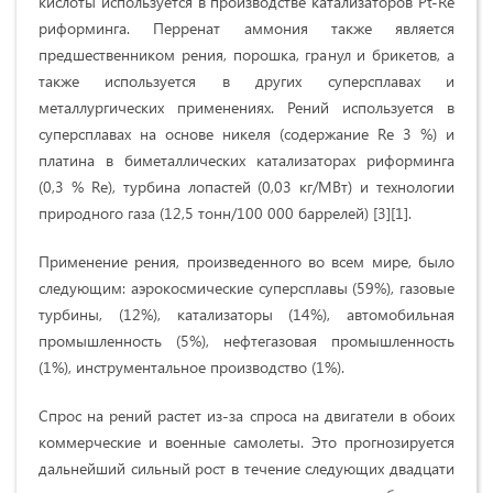
кислоты используется в производстве катализаторов Pt-Re
риформинга. Перренат аммония также является
предшественником рения, порошка, гранул и брикетов, а
также используется в других суперсплавах и
металлургических применениях. Рений используется в
суперсплавах на основе никеля (содержание Re 3 %) и
платина в биметаллических катализаторах риформинга
(0,3 % Re), турбина лопастей (0,03 кг/МВт) и технологии
природного газа (12,5 тонн/100 000 баррелей) [3][1].
Применение рения, произведенного во всем мире, было
следующим: аэрокосмические суперсплавы (59%), газовые
турбины, (12%), катализаторы (14%), автомобильная
промышленность (5%), нефтегазовая промышленность
(1%), инструментальное производство (1%).
Спрос на рений растет из-за спроса на двигатели в обоих
коммерческие и военные самолеты. Это прогнозируется
дальнейший сильный рост в течение следующих двадцати