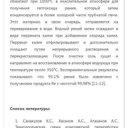
обжигают при 1000ºC в окислительной атмосфере для
получения гептоксида рения, который затем
конденсируется в более холодной части трубчатой печи.
Этот материал, в свою очередь, отправляется на
переваривание в воде. Водный рений затем осаждают в
виде перрената калия при добавлении хлорида калия.
Перренат калия отфильтровывают и дополнительно
очищают путем непрерывного растворения и
перекристаллизации. После очистки соль сушат и
направляют на восстановление в атмосфере водорода при
температуре около 350°С. Экспериментальные результаты
показывают, что 93,1% рения было извлечено с
получением продукта Re с чистотой 99,98% [11-12].
Список литературы:
Санакулов К.С., Хасанов А.С., Атаханов А.С.
Технологическая схема комплексной переработки