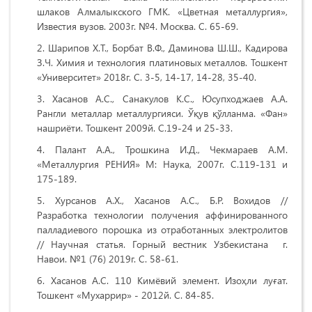
шлаков Алмалыкского ГМК. «Цветная металлургия»,
Известия вузов. 2003г. №4. Москва. C. 65-69.
Шарипов Х.Т., Борбат В.Ф., Даминова Ш.Ш., Кадирова
З.Ч. Химия и технология платиновых металлов. Тошкент
«Университет» 2018г. С. 3-5, 14-17, 14-28, 35-40.
Хасанов А.С., Санакулов К.С., Юсупходжаев А.А.
Рангли металлар металлургияси. Ўқув қўлланма. «Фан»
нашриёти. Тошкент 2009й. С.19-24 и 25-33.
Палант А.А., Трошкина И.Д., Чекмараев А.М.
«Металлургия РЕНИЯ» М: Наука, 2007г. С.119-131 и
175-189.
Хурсанов А.Х., Хасанов А.С., Б.Р. Вохидов //
Разработка технологии получения аффинированного
палладиевого порошка из отработанных электролитов
// Научная статья. Горный вестник Узбекистана г.
Навои. №1 (76) 2019г. С. 58-61.
Хасанов А.С. 110 Кимёвий элемент. Изоҳли луғат.
Тошкент «Мухаррир» - 2012й. С. 84-85.