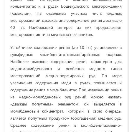
концентратах и в рудах Бощекульского месторождения
(Казахстан). На отдельных участках чисто медных
месторождений Джезказгана содержание рения достигало
40 г/т. Наибольший интерес из них представляют
месторождения типа медистых песчаников.
Устойчивое содержание рения (до 10 г/т) установлено в
сульфидных молибденито-халькопиритовых скарнах.
Наиболее высокое содержание рения характерно для
медномолибденового и особенно медного типов
месторождений медно-порфировых руд. По мере
увеличения содержания меди в рудах повышается и
содержание рения в молибденитах. При извлечении рения
из медно-молибденовых руд рений можно назвать
«дважды попутным» элементом: он выделяется в
молибденовый концентрат, который, в свою очередь,
является попутным продуктом (обогащения) медных руд.
Среднее содержание рения в молибденитахмедно-