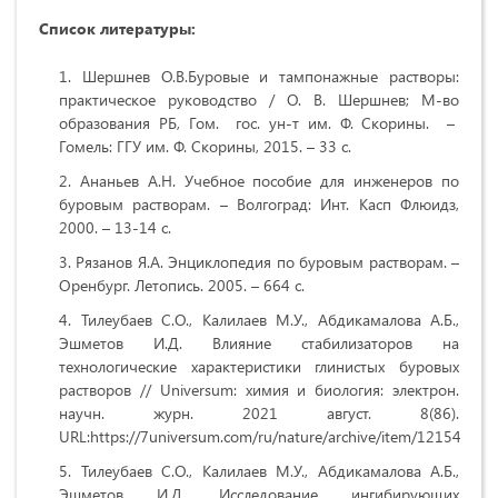
Список литературы:
Шершнев О.В.Буровые и тампонажные растворы:
практическое руководство / О. В. Шершнев; М-во
образования РБ, Гом. гос. ун-т им. Ф. Скорины. –
Гомель: ГГУ им. Ф. Скорины, 2015. – 33 с.
Ананьев А.Н. Учебное пособие для инженеров по
буровым растворам. – Волгоград: Инт. Касп Флюидз,
2000. – 13-14 с.
Рязанов Я.А. Энциклопедия по буровым растворам. –
Оренбург. Летопись. 2005. – 664 с.
Тилеубаев С.О., Калилаев М.У., Абдикамалова А.Б.,
Эшметов И.Д. Влияние стабилизаторов на
технологические характеристики глинистых буровых
растворов // Universum: химия и биология: электрон.
научн. журн. 2021 август. 8(86).
URL:https://7universum.com/ru/nature/archive/item/12154
Тилеубаев С.О., Калилаев М.У., Абдикамалова А.Б.,
Эшметов И.Д. Исследование ингибирующих