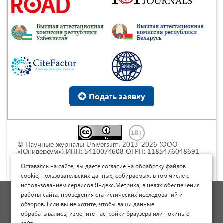
Подать заявку
© Научные журналы Universum, 2013-2026 (ООО
«Юниверсум») ИНН: 5410074608 ОГРН: 1185476048691
Это произведение доступно по
лицензии Creative
Commons « Attribution» («Атрибуция») 4.0
Оставаясь на сайте, вы даете согласие на обработку файлов
Непортированная
.
cookie, пользовательских данных, собираемых, в том числе с
использованием сервисов Яндекс.Метрика, в целях обеспечения
Политика обработки персональных данных
работы сайта, проведения статистических исследований и
обзоров. Если вы не хотите, чтобы ваши данные
Договор оферты
обрабатывались, измените настройки браузера или покиньте
Опубликовать научную статью
сайт.