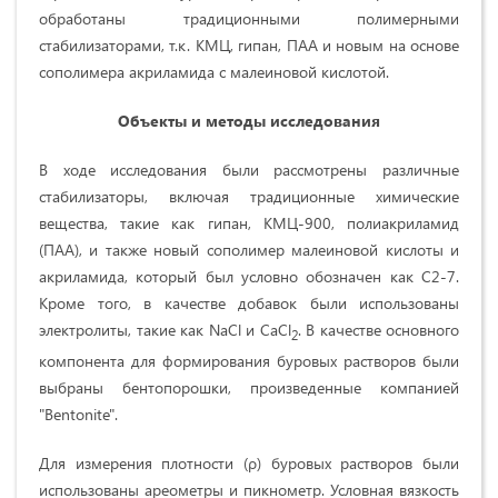
обработаны традиционными полимерными
стабилизаторами, т.к. КМЦ, гипан, ПАА и новым на основе
сополимера акриламида с малеиновой кислотой.
Объекты и методы исследования
В ходе исследования были рассмотрены различные
стабилизаторы, включая традиционные химические
вещества, такие как гипан, КМЦ-900, полиакриламид
(ПАА), и также новый сополимер малеиновой кислоты и
акриламида, который был условно обозначен как С2-7.
Кроме того, в качестве добавок были использованы
электролиты, такие как NaCl и CaCl
. В качестве основного
2
компонента для формирования буровых растворов были
выбраны бентопорошки, произведенные компанией
"Bentonite".
Для измерения плотности (ρ) буровых растворов были
использованы ареометры и пикнометр. Условная вязкость