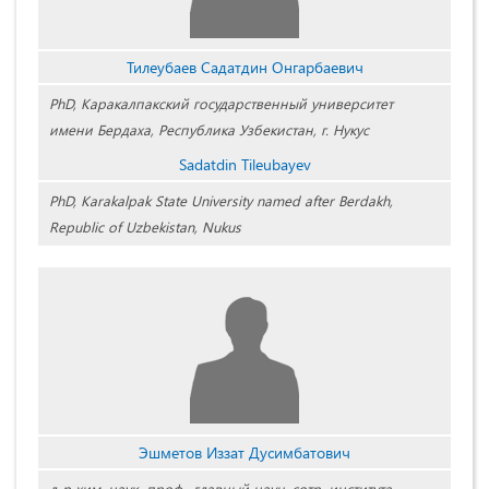
Тилеубаев Садатдин Онгарбаевич
PhD, Каракалпакский государственный университет
имени Бердаха, Республика Узбекистан, г. Нукус
Sadatdin Tileubayev
PhD, Karakalpak State University named after Berdakh,
Republic of Uzbekistan, Nukus
Эшметов Иззат Дусимбатович
д-р хим. наук, проф., главный науч. сотр. института