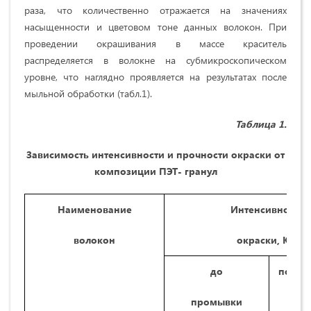
раза, что количественно отражается на значениях
насыщенности и цветовом тоне данных волокон. При
проведении окрашивания в массе краситель
распределяется в волокне на субмикроскопическом
уровне, что наглядно проявляется на результатах после
мыльной обработки (табл.1).
Таблица 1.
Зависимость интенсивности и прочности окраски от
композиции ПЭТ- гранул
Наименование
Интенсивность
волокон
о
краски, К/
S
до
после
промывки