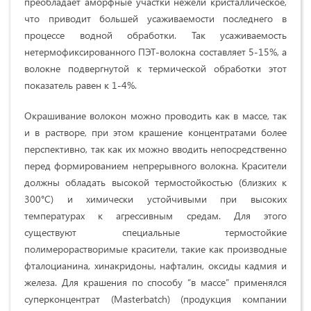
преобладает аморфные участки нежели кристаллическое,
что приводит большей усаживаемости последнего в
процессе водной обработки. Так усаживаемость
нетермофиксированного ПЭТ-волокна составляет 5-15%, а
волокне подвергнутой к термической обработки этот
показатель равен к 1-4%.
Окрашивание волокон можно проводить как в массе, так
и в растворе, при этом крашение концентратами более
перспективно, так как их можно вводить непосредственно
перед формированием непрерывного волокна. Красители
должны обладать высокой термостойкостью (близких к
300°С) и химически устойчивыми при высоких
температурах к агрессивным средам. Для этого
существуют специальные термостойкие
полимерорастворимые красители, такие как производные
фталоцианина, хинакридоны, нафталин, оксиды кадмия и
железа. Для крашения по способу “в массе” применялся
суперконцентрат (Masterbatch) (продукция компании