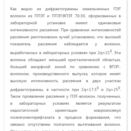
Как видно из дифрактограммы измельченных ПЭТ
волокон из ППЭТ и ППЭТ:ВПЭТ 70:30, сформованных в
лабораторной установке имеют одинаковые
интенсивности рассеяния. При сравнении интенсивностей
рассеяния рентгеновских лучей установлено, что высокий
показатель рассеяния наблюдается у волокон,
0
выработанных в лабораторных условиях при 2q=21
. Эти
волокна обладают меньшей кристаллической областью,
большей аморфной зоной по сравнению с ВПЭТ-
волокном, производственного выпуска, которое имеет
высокую интенсивность рассеяния в двух участках
0
0
дифрактограммы, в частности при 2q=17,5
и 2q=25
.
Такое проявление рассеяния у ПЭТ-волокон, полученных,
в лабораторных условиях является результатом
недостаточной ориентации макромолекул
полиэтилентерефталата в процессе формования, что
связано отсутствием поэтапного вытягивания волокон.