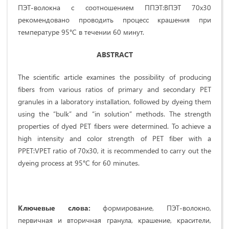
ПЭТ-волокна с соотношением ППЭТ:ВПЭТ 70х30
рекомендовано проводить процесс крашения при
температуре 95°С в течении 60 минут.
ABSTRACT
The scientific article examines the possibility of producing
fibers from various ratios of primary and secondary PET
granules in a laboratory installation, followed by dyeing them
using the “bulk” and “in solution” methods. The strength
properties of dyed PET fibers were determined. To achieve a
high intensity and color strength of PET fiber with a
PPET:VPET ratio of 70x30, it is recommended to carry out the
dyeing process at 95°C for 60 minutes.
Ключевые слова:
формирование,
ПЭТ-волокно,
первичная и вторичная гранула, крашение, красители,