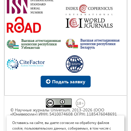
Подать заявку
© Научные журналы Universum, 2013-2026 (ООО
«Юниверсум») ИНН: 5410074608 ОГРН: 1185476048691
Это произведение доступно по
лицензии Creative
Commons « Attribution» («Атрибуция») 4.0
Оставаясь на сайте, вы даете согласие на обработку файлов
Непортированная
.
cookie, пользовательских данных, собираемых, в том числе с