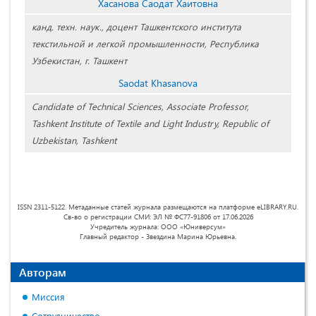
Хасанова Саодат Хаитовна
канд. техн. наук., доцент Ташкентского института
текстильной и легкой промышленности, Республика
Узбекистан, г. Ташкент
Saodat Khasanova
Candidate of Technical Sciences, Associate Professor,
Tashkent Institute of Textile and Light Industry, Republic of
Uzbekistan, Tashkent
ISSN 2311-5122. Метаданные статей журнала размещаются на платформе eLIBRARY.RU.
Св-во о регистрации СМИ: ЭЛ № ФС77-91806 от 17.06.2026
Учредитель журнала: ООО «Юниверсум»
Главный редактор - Звездина Марина Юрьевна.
Авторам
Миссия
Сотрудничество