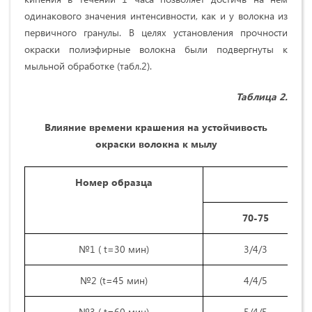
одинакового значения интенсивности, как и у волокна из
первичного гранулы.
В целях установления прочности
окраски полиэфирные волокна были подвергнуты к
мыльной обработке (табл.2).
Таблица 2.
Влияние времени крашения на устойчивость
окраски волокна к мылу
Номер образца
Тем
70-75
№1 ( t=30 мин)
3/4/3
№2 (t=45 мин)
4/4/5
№3 ( t=60 мин)
5/4/5