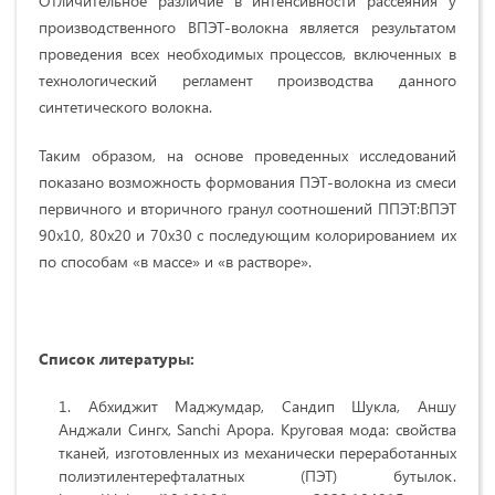
Отличительное различие в интенсивности рассеяния у
производственного ВПЭТ-волокна является результатом
проведения всех необходимых процессов, включенных в
технологический регламент производства данного
синтетического волокна.
Таким образом, на основе проведенных исследований
показано возможность формования ПЭТ-волокна из смеси
первичного и вторичного гранул соотношений ППЭТ:ВПЭТ
90х10, 80х20 и 70х30 с последующим колорированием их
по способам «в массе» и «в растворе».
Список литературы:
Абхиджит Маджумдар, Сандип Шукла, Аншу
Анджали Сингх, Sanchi Арора. Круговая мода: свойства
тканей, изготовленных из механически переработанных
полиэтилентерефталатных (ПЭТ) бутылок.