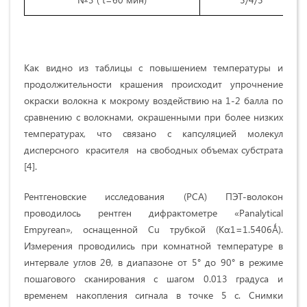
Как видно из таблицы с повышением температуры и
продолжительности крашения происходит упрочнение
окраски волокна к мокрому воздействию на 1-2 балла по
сравнению с волокнами, окрашенными при более низких
температурах, что связано с капсуляцией молекул
дисперсного красителя на свободных объемах субстрата
[4].
Рентгеновские исследования (РСА) ПЭТ-волокон
проводилось рентген дифрактометре «Panalytical
Empyrean», оснащенной Cu трубкой (Kα1=1.5406Ǻ).
Измерения проводились при комнатной температуре в
интервале углов 2θ, в диапазоне от 5° до 90° в режиме
пошагового сканирования с шагом 0.013 градуса и
временем накопления сигнала в точке 5 с. Снимки