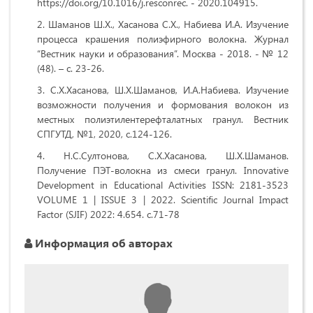
https://doi.org/10.1016/j.resconrec. - 2020.104915.
Шаманов Ш.Х., Хасанова С.Х., Набиева И.А. Изучение
процесса крашения полиэфирного волокна. Журнал
“Вестник науки и образования”. Москва - 2018. - № 12
(48). – с. 23-26.
С.Х.Хасанова, Ш.Х.Шаманов, И.А.Набиева. Изучение
возможности получения и формования волокон из
местных полиэтилентерефталатных гранул. Вестник
СПГУТД, №1, 2020, с.124-126.
Н.С.Султонова, С.Х.Хасанова, Ш.Х.Шаманов.
Получение ПЭТ-волокна из смеси гранул. Innovative
Development in Educational Activities ISSN: 2181-3523
VOLUME 1 | ISSUE 3 | 2022. Scientific Journal Impact
Factor (SJIF) 2022: 4.654. с.71-78
Информация об авторах