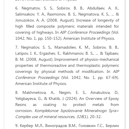
Negmatov, S. S., Sobirov, B. B., Abdullaev, A. X.,
Salimsakov, Y. A., Raxmonov, B. S., Negmatova, K. S., ... &
Jonuzokov, A. A. (2008, August). Increase of longevity of
high filled composite polymeric materials intended for
covering of highways. In
AIP Conference Proceedings
(Vol.
1042, No. 1, pp. 150-152). American Institute of Physics.
Negmatov, S. S., Mamadoliev, K. M., Sobirov, B. B.,
Latipov, I. K., Ergashev, E., Rakhmanov, B. S., ... & Tajibaev,
B. M. (2008, August). Improvement of physico‐mechanical
properties of thermoreactive and thermoplastic polymeric
coverings by physical methods of modification. In
AIP
Conference Proceedings
(Vol. 1042, No. 1, pp. 67-69).
American Institute of Physics.
Makhmetova, A., Negim, E. S., Ainakulova, D.,
Yeligbayeva, G., & Khatib, J. (2024). An Overview of Epoxy
Resins as coating to protect metals from
corrosion.
Kompleksnoe Ispolzovanie Mineralnogo Syra=
Complex use of mineral resources
,
328
(1), 20-32.
Кербер М.Л., Виноградов В.М., Головкин Г.С., Берлин