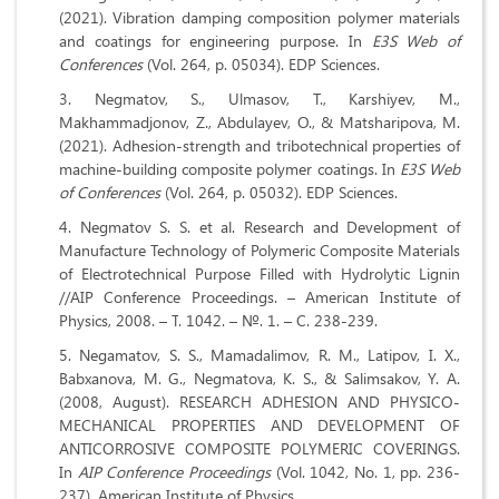
(2021). Vibration damping composition polymer materials
and coatings for engineering purpose.
In
E3S Web of
Conferences
(Vol. 264, p. 05034). EDP Sciences.
Negmatov, S., Ulmasov, T., Karshiyev, M.,
Makhammadjonov, Z., Abdulayev, O., & Matsharipova, M.
(2021).
Adhesion-strength and tribotechnical properties of
machine-building composite polymer coatings. In
E3S Web
of Conferences
(Vol. 264, p. 05032). EDP Sciences.
Negmatov S. S. et al. Research and Development of
Manufacture Technology of Polymeric Composite Materials
of Electrotechnical Purpose Filled with Hydrolytic Lignin
//AIP Conference Proceedings. – American Institute of
Physics, 2008. –
Т
. 1042. – №.
1. – С. 238-239.
Negamatov, S. S., Mamadalimov, R. M., Latipov, I. X.,
Babxanova, M. G., Negmatova, K. S., & Salimsakov, Y. A.
(2008, August). RESEARCH ADHESION AND PHYSICO‐
MECHANICAL PROPERTIES AND DEVELOPMENT OF
ANTICORROSIVE COMPOSITE POLYMERIC COVERINGS.
In
AIP Conference Proceedings
(Vol. 1042, No. 1, pp. 236-
237). American Institute of Physics.