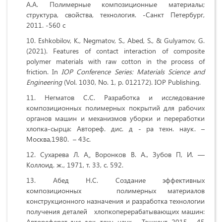
А.А. Полимерные композиционные материалы;
структура, свойства, технология. -Санкт Петербург,
2011. -560 с
Eshkobilov, K., Negmatov, S., Abed, S., & Gulyamov, G.
(2021). Features of contact interaction of composite
polymer materials with raw cotton in the process of
friction. In
IOP Conference Series: Materials Science and
Engineering
(Vol. 1030, No. 1, p. 012172).
IOP Publishing.
Негматов С.С. Разработка и исследование
композиционных полимерных покрытий для рабочих
органов машин и механизмов уборки и переработки
хлопка-сырца: Автореф. дис. д - ра техн. наук. –
Москва,1980. – 43с.
Сухарева Л. А„ Воронков В. А., Зубов П, И. —
Коллоид. ж., 1971, т. 33, с. 592.
Абед Н.С. Создание эффективных
композиционных полимерных материалов
конструкционного назначения и разработка технологии
получения деталей хлопкоперерабатывающих машин:
Автореферат дис. док. техн. наук. – Ташкент, 2015. – 45