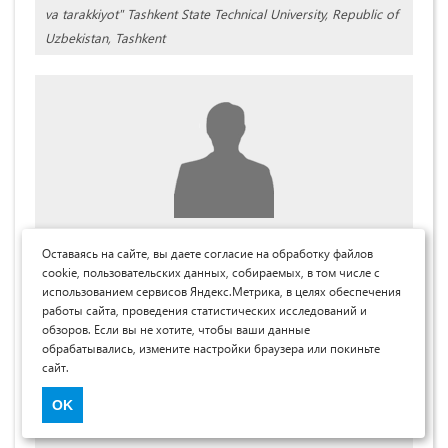
va tarakkiyot" Tashkent State Technical University, Republic of
Uzbekistan, Tashkent
Имомназаров Сарвар Ковилжонович
Оставаясь на сайте, вы даете согласие на обработку файлов
cookie, пользовательских данных, собираемых, в том числе с
PhD, Наманганский инженерно-строительный институт,
использованием сервисов Яндекс.Метрика, в целях обеспечения
Республика Узбекистан, г. Наманган
работы сайта, проведения статистических исследований и
обзоров. Если вы не хотите, чтобы ваши данные
Sarvar Imomnazarov
обрабатывались, измените настройки браузера или покиньте
PhD, Namangan Engineering-Construction Institute, Republic
сайт.
of Uzbekistan, Namangan
OK