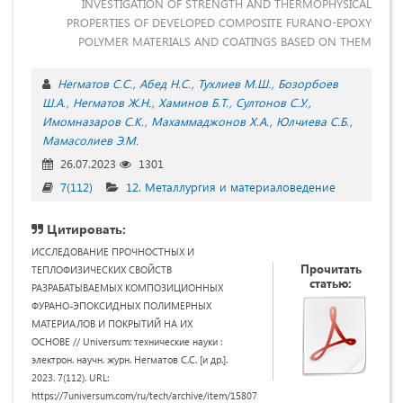
INVESTIGATION OF STRENGTH AND THERMOPHYSICAL
PROPERTIES OF DEVELOPED COMPOSITE FURANO-EPOXY
POLYMER MATERIALS AND COATINGS BASED ON THEM
Негматов С.С.
Абед Н.С.
Тухлиев М.Ш.
Бозорбоев
Ш.А.
Негматов Ж.Н.
Хаминов Б.Т.
Султонов С.У.
Имомназаров С.К.
Махаммаджонов Х.А.
Юлчиева С.Б.
Мамасолиев Э.М.
26.07.2023
1301
7(112)
12. Металлургия и материаловедение
Цитировать:
ИССЛЕДОВАНИЕ ПРОЧНОСТНЫХ И
Прочитать
ТЕПЛОФИЗИЧЕСКИХ СВОЙСТВ
статью:
РАЗРАБАТЫВАЕМЫХ КОМПОЗИЦИОННЫХ
ФУРАНО-ЭПОКСИДНЫХ ПОЛИМЕРНЫХ
МАТЕРИАЛОВ И ПОКРЫТИЙ НА ИХ
ОСНОВЕ // Universum: технические науки :
электрон. научн. журн. Негматов С.С. [и др.].
2023. 7(112). URL:
https://7universum.com/ru/tech/archive/item/15807