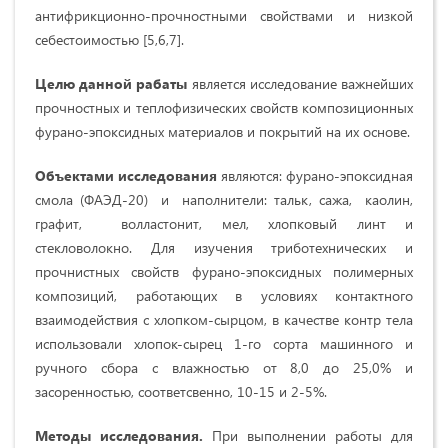
антифрикционно-прочностными свойствами и низкой
себестоимостью [5,6,7].
Целю данной рабаты
является исследование важнейших
прочностных и теплофизических свойств композиционных
фурано-эпоксидных материалов и покрытий на их основе.
Объектами исследования
являются: фурано-эпоксидная
смола (ФАЭД-20) и наполнители: тальк, сажа, каолин,
графит, волластонит, мел, хлопковый линт и
стекловолокно. Для изучения триботехнических и
прочнистных свойств фурано-эпоксидных полимерных
композиций, работающих в условиях контактного
взаимодействия с хлопком-сырцом, в качестве контр тела
использовали хлопок-сырец 1-го сорта машинного и
ручного сбора с влажностью от 8,0 до 25,0% и
засоренностью, соответсвенно, 10-15 и 2-5%.
Методы исследования
.
При
выполнении работы для