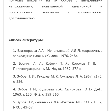
получать покрытия на их основе с внутренними
напряжениями, повышенной адгезионной и
прочностными свойствами и соответственно
долговечностью.
Список литературы:
Благонравва А.А, Непольнящий А.Я Лакокрасочные
эпоксидные смолы. «Химия», 1970, 248с.
Берлин А. А., Кефели Т. Я., Королев Г. В. —
Полиэфиракрилаты. М., Наука. 1967. 372 с.
Зубов П. И., Киселев М. Р., Сухарева Л. А. 1967, т.176,
с. 336.
Зубов П.И., Сухарева Л.А., Смирнова Ю.П.- ДАН,
1963, т. 150, № 2, с. 359-360.
Зубов П.И, Лепинкина Л.А, «Вестник АН СССР», 1962,
№3, с 49-57.