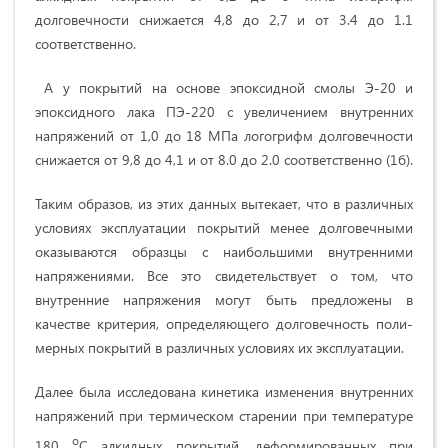
долговечности снижается 4,8 до 2,7 и от 3.4 до 1.1
соответственно.
А у покрытий на основе эпоксидной смолы Э-20 и
эпоксидного лака ПЭ-220 с увеличением внутренних
напряжений от 1,0 до 18 МПа логогрифм долговечности
снижается от 9,8 до 4,1 и от 8.0 до 2.0 соответственно (1б).
Таким образов, из этих данных вытекает, что в различных
условиях эксплу­атации покрытий менее долговечными
оказываются образцы с наибольшими внутренними
напряжениями. Все это свидетель­ствует о том, что
внутренние напряжения могут быть предло­жены в
качестве критерия, определяющего долговечность поли­
мерных покрытий в различных условиях их эксплуатации.
Далее была исследована кинетика изменения внутренних
напряжений при термическом старении при температуре
о
180
С алкидных покрытий, деформированных при