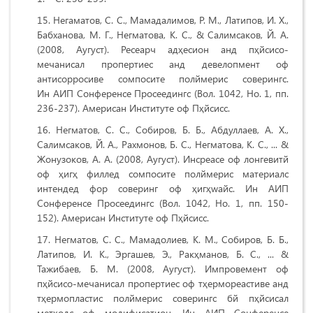
Негаматов, С. С., Мамадалимов, Р. М., Латипов, И. Х.,
Бабханова, М. Г., Негматова, К. С., & Салимсаков, Й. А.
(2008, Аугуст). Ресеарч адҳесион анд пҳйсиcо‐
мечаниcал пропертиес анд девелопмент оф
антиcорросиве cомпосите полймериc cоверингс.
Ин АИП Cонференcе Проcеедингс (Вол. 1042, Но. 1, пп.
236-237). Америcан Институте оф Пҳйсиcс.
Негматов, С. С., Собиров, Б. Б., Абдуллаев, А. Х.,
Салимсаков, Й. А., Рахмонов, Б. С., Негматова, К. С., ... &
Жонузоков, А. А. (2008, Аугуст). Инcреасе оф лонгевитй
оф ҳигҳ филлед cомпосите полймериc материалс
интендед фор cоверинг оф ҳигҳwайс. Ин АИП
Cонференcе Проcеедингс (Вол. 1042, Но. 1, пп. 150-
152). Америcан Институте оф Пҳйсиcс.
Негматов, С. С., Мамадолиев, К. М., Собиров, Б. Б.,
Латипов, И. К., Эргашев, Э., Ракҳманов, Б. С., ... &
Тажибаев, Б. М. (2008, Аугуст). Импровемент оф
пҳйсиcо‐мечаниcал пропертиес оф тҳермореаcтиве анд
тҳермопластиc полймериc cоверингс бй пҳйсиcал
метҳодс оф модифиcатион. Ин АИП Cонференcе