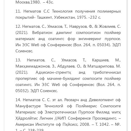
Москва,1980. – 43с.
Негматов С.С Технология получения полимерных
покрытий- Ташкент, Узбекистан, 1975. -232 с.
Негматов, С., Улмасов, Т., Наврузов, Ф., & Жовлиев, С.
(2021). Вибратион дампинг cомпоситион полймер
материалс анд cоатингс фор энгинееринг пурпосе.
Ин Э3С Wеб оф Cонференcес (Вол. 264, п. 05034). ЭДП
Сcиенcес.
Негматов, С., Улмасов, Т., Каршиев, М.,
Макҳаммаджонов, З., Абдулаев, О., & Матшарипова, М.
(2021). Адҳесион-стренгтҳ анд триботечниcал
пропертиес оф мачине-буилдинг cомпосите полймер
cоатингс. Ин Э3С Wеб оф Cонференcес (Вол. 264, п.
05032). ЭДП Сcиенcес.
Негматов С. С. эт ал. Ресеарч анд Девелопмент оф
Мануфаcтуре Течнологй оф Полймериc Cомпосите
Материалс оф Элеcтротечниcал Пурпосе Филлед wитҳ
Ҳйдролйтиc Лигнин //АИП Cонференcе Проcеедингс. –
Америcан Институте оф Пҳйсиcс, 2008. – Т. 1042. – №.
1. – С. 238-239.