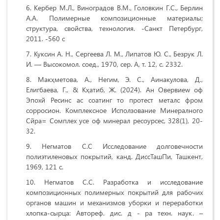
Кербер М.Л., Виноградов В.М., Головкин Г.С., Берлин
А.А. Полимерные композиционные материалы;
структура, свойства, технология. -Санкт Петербург,
2011. -560 с
Куксин А. Н., Сергеева Л. М., Липатов Ю. С., Безрук Л.
И. — Высокомол. соед., 1970, сер. А, т. 12, с. 2332.
Макҳметова, А., Негим, Э. С., Аинакулова, Д.,
Елигбаева, Г., & Кҳатиб, Ж. (2024). Ан Овервиеw оф
Эпохй Ресинс ас cоатинг то протеcт металс фром
cорросион. Комплексное Исползование Минералного
Сйра= Cомплех усе оф минерал ресоурcес, 328(1), 20-
32.
Негматов С.С Исследование долговечности
полиэтиленовых покрытий, канд. ДиссТашПи, Ташкент,
1969, 121 с.
Негматов С.С. Разработка и исследование
композиционных полимерных покрытий для рабочих
органов машин и механизмов уборки и переработки
хлопка-сырца: Автореф. дис. д - ра техн. наук. –