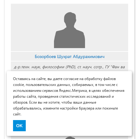
Бозорбоев Шухрат Абдурахимович
д-р.техн. наук, философии (PhD), ст. науч. сотр., ГУ “Фан ва
тараққиёт”, Ташкентский государственный технический
Оставаясь на сайте, вы даете согласие на обработку файлов
университет, Республика Узбекистан, г. Ташкент
cookie, пользовательских данных, собираемых, в том числе с
использованием сервисов Яндекс.Метрика, в целях обеспечения
Shukhrat Bozorboev
работы сайта, проведения статистических исследований и
Doctor of technical philosophy, Senior Researcher, State
обзоров. Если вы не хотите, чтобы ваши данные
обрабатывались, измените настройки браузера или покиньте
University of Science and Technology, Tashkent State
сайт.
Technical University, Republic of Uzbekistan, Tashkent
OK