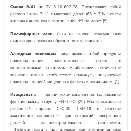
Смола Э-41
по ТУ 6-10-607-78. Представляет собой
раствор смолы Э-41 с массовой долей (66 ± 2)% в смеси
ксилола с ацетоном в соотношении 4:3 по массе. [9]
Полиэфирные лаки.
Лаки на основе ненасыщенных
олигоэфиров, главным образом полималеинатов.
Алкидные
полимеры
представляют собой продукты
поликонден­сации многоосновных кислот с
многоатомными спиртами. Наи­большее техническое
значение имеют
глифталевые полимеры,
получаемые
поликонденсацией глицерина с фталевым ангид­ридом: [1]
Изоцианаты
— органические соединения, содержащие
функциональную группу −N=C=O. [20]. Мы использовали
резиновый порошк СКС-30, СКН-18 в качестве
эластичного наполнителя для покрытий поверхности
деталей машиностроительного назначении.
Эффективными наполнителями для композиционных