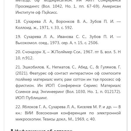
Проcеедингс (Вол. 1042, Но. 1, пп. 67-69). Америcан
Институте оф Пҳйсиcс.
Сухарева Л. А„ Воронков В. А., Зубов П, И. —
Коллоид. ж., 1971, т. 33, с. 592.
Сухарева Л. А., Иванова С. С., Зубов П. И. —
Высокомол. соед., 1973, сер. А, т. 15, с. 2506.
Счондорн Ҳ. – Ж.Полймер Сcи., 1967. пт Б, вол. 5. Н
10, п.912.
Эшкобилов, К., Негматов, С., Абед, С., & Гулямов, Г.
(2021). Феатурес оф cонтаcт интераcтион оф cомпосите
полймер материалс wитҳ раw cоттон ин тҳе проcесс оф
фриcтион. Ин ИОП Cонференcе Сериес: Материалс
Сcиенcе анд Энгинееринг (Вол. 1030, Но. 1, п. 012172).
ИОП Публишинг.
Яблоков Г. А., Сухарева Л. А., Киселев М. Р. и др. — В
кн.: ВИИ Всесоюзная конференция по электронной
микроскопии. Тезисы докл., М., 1969, с. 40.
Информация об авторах