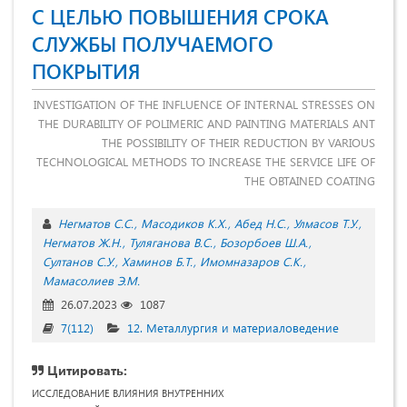
С ЦЕЛЬЮ ПОВЫШЕНИЯ СРОКА
СЛУЖБЫ ПОЛУЧАЕМОГО
ПОКРЫТИЯ
INVESTIGATION OF THE INFLUENCE OF INTERNAL STRESSES ON
THE DURABILITY OF POLIMERIC AND PAINTING MATERIALS ANT
THE POSSIBILITY OF THEIR REDUCTION BY VARIOUS
TECHNOLOGICAL METHODS TO INCREASE THE SERVICE LIFE OF
THE OBTAINED COATING
Негматов С.С.
Масодиков К.Х.
Абед Н.С.
Улмасов Т.У.
Негматов Ж.Н.
Туляганова В.С.
Бозорбоев Ш.А.
Султанов С.У.
Хаминов Б.Т.
Имомназаров С.К.
Мамасолиев Э.М.
26.07.2023
1087
7(112)
12. Металлургия и материаловедение
Цитировать:
ИССЛЕДОВАНИЕ ВЛИЯНИЯ ВНУТРЕННИХ