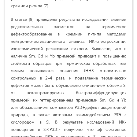
кремнии p-типа [7].
В статье [8] приведены результаты исследования влияния
редкоземельных элементов на термическое
дефектообразование в кремнии n-типа методами
нейтронно-активационного анализа, ИК-спектроскопии,
изотермической релаксации емкости. Выявлено, что в
наличие Sm, Gd и Yb примесей приводит к повышению
стойкости образцов при термических обработках, тем
самым повышаются значения tННЗ относительно
контрольных в 2–4 раза, и подавление термических
дефектов может быть обусловлено очищением объема Si
от неконтролируемых быстродиффундирующих
примесей, их геттерированием примесями Sm, Gd и Yb
или образованием комплексов РЗЭ+дефект акцепторной
природы, а также активным взаимодействием РЗЭ с
кислородом в Si. В результате исследований ИК-
поглощения в Si<РЗЭ> получено, что эф фективное
взаимодействие РЗЭ с кислородом в Si начинается с