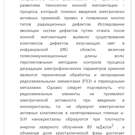
развитием технологии ионной имплантации -
процесса, который, помимо введения электрически
активных примесей, привел к появлению многих
типов радиационных дефектов. Исследование
эволюции систем дефектов путем отжига после
ионной имплантации выявило существование
комплексов дефектов, излучающих свет в
инфракрасной (ИК) области, включая
телекоммуникационные длины волн;
перспективными методами контроля процесса
деградации электрофизических параметров кремния
являются термическая обработка и легирование
редкоземельными элементами (РЗЭ) и переходными
металлами. Однако следует подчеркнуть, что
редкоземельные элементы не проявляют
электрической активности при введении в
монокристаллы, т.е. не образуют электрически
активных комплексов; в нелегированных пленках a-
Si:H нанокристаллы образуются при плотности
2
энергии лазерного облучения 80 мДж/см
, а
объемная доля кристаллической фазы достигает