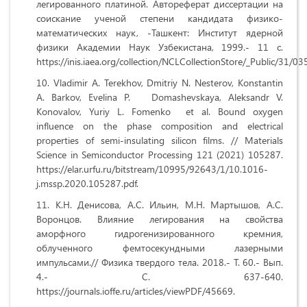
легированного платиной. Автореферат диссертации на
соискание ученой степени кандидата физико-
математических наук, -Ташкент: Институт ядерной
физики Академии Наук Узбекистана, 1999.- 11 с.
https://inis.iaea.org/collection/NCLCollectionStore/_Public/31/0
Vladimir A. Terekhov, Dmitriy N. Nesterov, Konstantin
A. Barkov, Evelina P. Domashevskaya, Aleksandr V.
Konovalov, Yuriy L. Fomenko et al. Bound oxygen
influence on the phase composition and electrical
properties of semi-insulating silicon films. // Materials
Science in Semiconductor Processing 121 (2021) 105287.
https://elar.urfu.ru/bitstream/10995/92643/1/10.1016-
j.mssp.2020.105287.pdf.
К.Н. Денисова, А.С. Ильин, М.Н. Мартышов, А.С.
Воронцов. Влияние легирования на свойства
аморфного гидрогенизированного кремния,
облученного фемтосекундными лазерными
импульсами.// Физика твердого тела. 2018.- Т. 60.- Вып.
4.- С. 637-640.
https://journals.ioffe.ru/articles/viewPDF/45669.