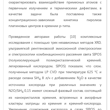
охарактеризовать взаимодействие примесных атомов с
первичным излучением и термическими дефектами, в
качестве задачи была поставлена также
концентрационно-зависимая кинетика пиролиза
платиновых центров в кремнии p-типа.
Проведенное авторами работы [10] комплексные
исследования с помощью трех независимых методов XRD,
ультрамягкой рентгеновской эмиссионной спектроскопии
и спектроскопии комбинационного рассеяния света SIPOS
(полуизолирующий поликристаллический кремний,
легированный кислородом, SIPOS) показали, что слои,
полученные методом LP CVD при температуре 625 °C и
расходе силана SiH
8 л/ч с добавлением N
O в качестве
4
2
источника кислорода при различных значениях γ
N2O/SiH
0,15 имеют сложный фазовый состав, состоящий
4
из нанокристаллов кремния, встроенных в аморфные
кластеры матрицы из кремния и кремний-кислорода.
Увеличение содержания кислорода в слоях SIPOS до