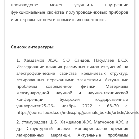
производстве может улучшить внутренние
функциональные свойства полупроводниковых приборов
и интегральных схем и повысить их надежность.
Список литератур
ы:
Ҳамдамов Ж.Ж., С.О. Саидов, Насуллаев Б.С.Ў.
Исследование влияния различных видов излучений на
электрофизические свойства кремниевых структур,
легированных переходными элементами. Актуальные
проблемы современной физики. Материалы
международной научной и научно-технической
конференции. Бухарский государственный
университет.25-26- ноябрь 2022 г. 68-70 с.
https://journal.buxdu.uz/index.php/journals_buxdu/article/dow
Утамурадова Ш.Б., Ҳамдамов Ж.Ж. Матчонов Х.Ж. и
др. Структурный анализ монокристаллов кремния
легированных марганци. Актуальные проблемы