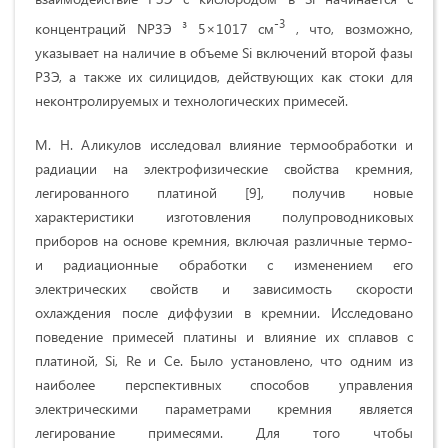
-3
концентраций NРЗЭ ³ 5×1017 см
, что, возможно,
указывает на наличие в объеме Si включений второй фазы
РЗЭ, а также их силицидов, действующих как стоки для
неконтролируемых и технологических примесей.
М. Н. Аликулов исследовал влияние термообработки и
радиации на электрофизические свойства кремния,
легированного платиной [9], получив новые
характеристики изготовления полупроводниковых
приборов на основе кремния, включая различные термо-
и радиационные обработки с изменением его
электрических свойств и зависимость скорости
охлаждения после диффузии в кремнии. Исследовано
поведение примесей платины и влияние их сплавов с
платиной, Si, Re и Се. Было установлено, что одним из
наиболее перспективных способов управления
электрическими параметрами кремния является
легирование примесями. Для того чтобы