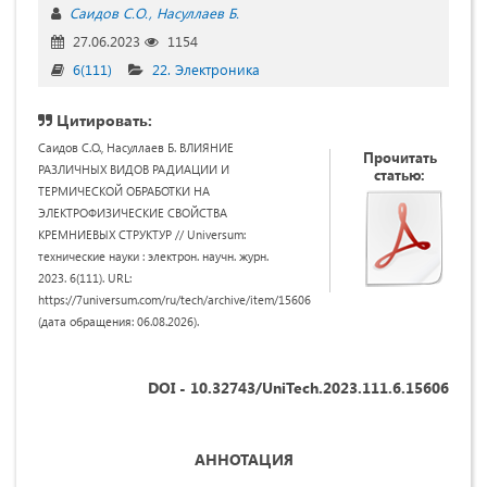
Саидов С.О.
Насуллаев Б.
27.06.2023
1154
6(111)
22. Электроника
Цитировать:
Саидов С.О., Насуллаев Б. ВЛИЯНИЕ
Прочитать
РАЗЛИЧНЫХ ВИДОВ РАДИАЦИИ И
статью:
ТЕРМИЧЕСКОЙ ОБРАБОТКИ НА
ЭЛЕКТРОФИЗИЧЕСКИЕ СВОЙСТВА
КРЕМНИЕВЫХ СТРУКТУР // Universum:
технические науки : электрон. научн. журн.
2023. 6(111). URL:
https://7universum.com/ru/tech/archive/item/15606
(дата обращения: 06.08.2026).
DOI - 10.32743/UniTech.2023.111.6.15606
А
ННОТАЦИЯ