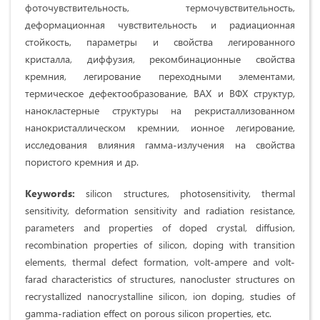
фоточувствительность, термочувствительность,
деформационная чувствительность и радиационная
стойкость, параметры и свойства легированного
кристалла, диффузия, рекомбинационные свойства
кремния, легирование переходными элементами,
термическое дефектообразование, ВАХ и ВФХ структур,
нанокластерные структуры на рекристаллизованном
нанокристаллическом кремнии, ионное легирование,
исследования влияния гамма-излучения на свойства
пористого кремния и др.
Keywords:
silicon structures, photosensitivity, thermal
sensitivity, deformation sensitivity and radiation resistance,
parameters and properties of doped crystal, diffusion,
recombination properties of silicon, doping with transition
elements, thermal defect formation, volt-ampere and volt-
farad characteristics of structures, nanocluster structures on
recrystallized nanocrystalline silicon, ion doping, studies of
gamma-radiation effect on porous silicon properties, etc.