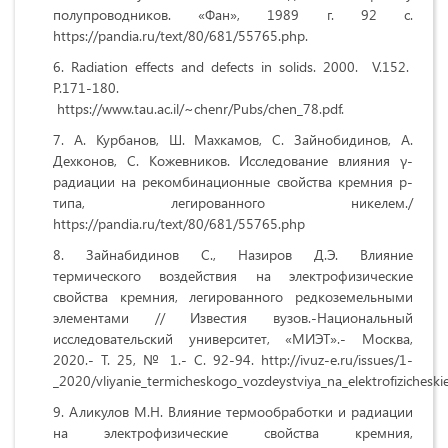
полупроводников. «Фан», 1989 г. 92 с.
https://pandia.ru/text/80/681/55765.php.
Radiation effects and defects in solids. 2000. V.152.
Р.171-180.
https://www.tau.ac.il/~chenr/Pubs/chen_78.pdf.
А. Курбанов, Ш. Махкамов, С. Зайнобидинов, А.
Дехконов, C. Кожевников. Исследование влияния γ-
радиации на рекомбинационные свойства кремния p-
типа, легированного никелем./
https://pandia.ru/text/80/681/55765.php
Зайнабидинов С., Назиров Д.Э. Влияние
термического воздействия на электрофизические
свойства кремния, легированного редкоземельными
элементами // Известия вузов.-Национальный
исследовательский университет, «МИЭТ».- Москва,
2020.- Т. 25, № 1.- С. 92-94. http://ivuz-e.ru/issues/1-
_2020/vliyanie_termicheskogo_vozdeystviya_na_elektrofiziches
Аликулов М.Н. Влияние термообработки и радиации
на электрофизические свойства кремния,