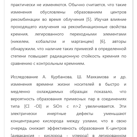
практически не изменяются. Обычно считается, что такие
изменения обусловлены образованием центров
рекомбинации во время облучения [5]. Изучая влияние
проходящего излучения на рекомбинационные свойства
кремния, легированного переходными элементами
(никелем, кобальтом и марганцем) [6], авторы
обнаружили, что наличие таких примесей в определенной
степени повышает радиационную стойкость кремния по
сравнению с контрольным кремнием.
Исследование А. Курбанова, Ш. Махкамова и др.
изменения времени жизни носителей в быстро и
медленно охлаждаемых образцах показало, что
вероятность образования примесных пар в соединениях
типа [CI -OI] и SiOn с n>2 увеличивается. Эти
электрически инертные дефекты уменьшают
концентрацию кислорода между узлами, что в свою
очередь снижает эффективность образования K-центров
[дивакансия - кислород - углерод] в легированном