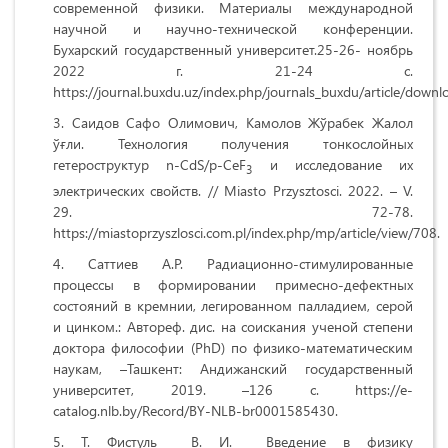
современной физики. Материалы международной
научной и научно-технической конференции.
Бухарский государственный университет.25-26- ноябрь
2022 г. 21-24 с.
https://journal.buxdu.uz/index.php/journals_buxdu/article/dow
Саидов Сафо Олимович, Камолов Жўрабек Жалол
ўғли. Технология получения тонкослойных
гетероструктур n-CdS/p-CeF
и исследование их
3
электрических свойств. // Miasto Przysztosci. 2022. – V.
29. 72-78.
https://miastoprzyszlosci.com.pl/index.php/mp/article/view/708.
Саттиев А.Р. Радиационно-стимулированные
процессы в формировании примесно-дефектных
состояний в кремнии, легированном палладием, серой
и цинком.: Автореф. дис. на соискания ученой степени
доктора философии (PhD) по физико-математическим
наукам, –Ташкент: Андижанский государственный
университет, 2019. –126 с. https://e-
catalog.nlb.by/Record/BY-NLB-br0001585430.
Т. Фистуль В. И. Введение в физику