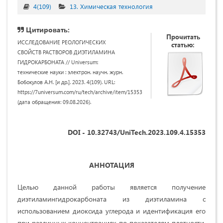
4(109)
13. Химическая технология
Цитировать:
Прочитать
ИССЛЕДОВАНИЕ РЕОЛОГИЧЕСКИХ
статью:
СВОЙСТВ РАСТВОРОВ ДИЭТИЛАМИНА
ГИДРОКАРБОНАТА // Universum:
технические науки : электрон. научн. журн.
Бобокулов А.Н. [и др.]. 2023. 4(109). URL:
https://7universum.com/ru/tech/archive/item/15353
(дата обращения: 09.08.2026).
DOI - 10.32743/UniTech.2023.109.4.15353
АННОТАЦИЯ
Целью данной работы является получение
диэтиламингидрокарбоната из диэтиламина с
использованием диоксида углерода и идентификация его
при различных концентрациях по показателям плотности,