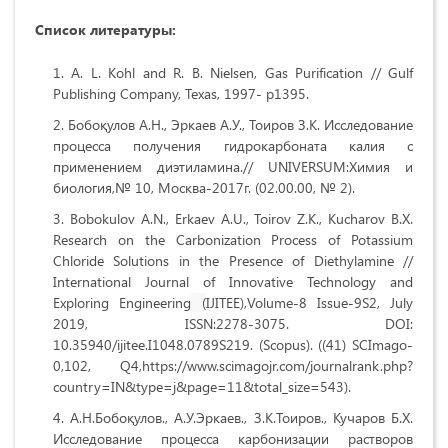
Список литературы:
A. L. Kohl and R. B. Nielsen, Gas Purification // Gulf
Publishing Company, Texas, 1997- p1395.
Бобоқулов А.Н., Эркаев А.У., Тоиров З.К. Исследование
процесса получения гидрокарбоната калия с
применением диэтиламина.// UNIVERSUM:Химия и
биология,№ 10, Москва-2017г. (02.00.00, № 2).
Bobokulov A.N., Erkaev A.U., Toirov Z.K., Kucharov B.X.
Research on the Carbonization Process of Potassium
Chloride Solutions in the Presence of Diethylamine //
International Journal of Innovative Technology and
Exploring Engineering
(
IJITEE),Volume-8 Issue-9S2,
July
2019, ISSN:2278-3075.
DOI:
10.35940/ijitee.I1048.0789S219.
(Scopus).
((41) SCImago-
0,102, Q4,https://www.scimagojr.com/journalrank.php?
country=IN&type=j&page=11&total_size=543).
А.Н.Бобоқулов., А.У.Эркаев., З.К.Тоиров., Кучаров Б.Х.
Исследование процесса карбонизации растворов