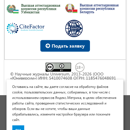
Подать заявку
© Научные журналы Universum, 2013-2026 (ООО
«Юниверсум») ИНН: 5410074608 ОГРН: 1185476048691
Это произведение доступно по
лицензии Creative
Commons « Attribution» («Атрибуция») 4.0
Оставаясь на сайте, вы даете согласие на обработку файлов
Непортированная
.
cookie, пользовательских данных, собираемых, в том числе с
использованием сервисов Яндекс.Метрика, в целях обеспечения
Политика обработки персональных данных
работы сайта, проведения статистических исследований и
обзоров. Если вы не хотите, чтобы ваши данные
Договор оферты
обрабатывались, измените настройки браузера или покиньте
Опубликовать научную статью
сайт.
Сайт научных статей и публикаций