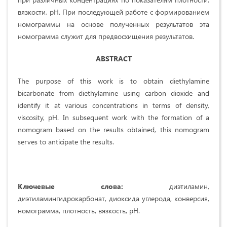
вязкости, рН. При последующей работе с формированием
номограммы на основе полученных результатов эта
номограмма служит для предвосхищения результатов.
ABSTRACT
The purpose of this work is to obtain diethylamine
bicarbonate from diethylamine using carbon dioxide and
identify it at various concentrations in terms of density,
viscosity, pH. In subsequent work with the formation of a
nomogram based on the results obtained, this nomogram
serves to anticipate the results.
Ключевые слова:
диэтиламин,
диэтиламингидрокарбонат, диоксида углерода, конверсия,
номограмма, плотность, вязкость, рН.