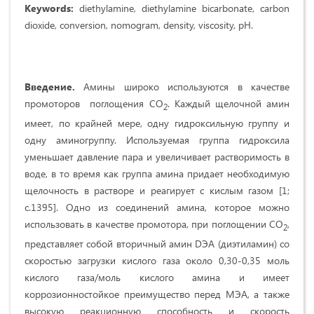
Keywords:
diethylamine, diethylamine bicarbonate, carbon
dioxide, conversion, nomogram, density, viscosity, pH.
Введение.
Амины широко используются в качестве
промоторов поглощения CO
. Каждый щелочной амин
2
имеет, по крайней мере, одну гидроксильную группу и
одну аминогруппу. Используемая группа гидроксила
уменьшает давление пара и увеличивает растворимость в
воде, в то время как группа амина придает необходимую
щелочность в растворе и реагирует с кислым газом [1;
с.1395]. Одно из соединений амина, которое можно
использовать в качестве промотора, при поглощении CO
,
2
представляет собой вторичный амин DЭA (диэтиламин) со
скоростью загрузки кислого газа около 0,30-0,35 моль
кислого газа/моль кислого амина и имеет
коррозионностойкое преимущество перед МЭА, а также
высокую реакционную способность и скорость