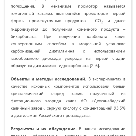
поглощения. В механизме промотор называется
гомогенный катализ, являющийся промотором первой
формы промежуточных продуктов CO
и далее
2
гидролизуется до получения конечного продукта –
бикарбоната. При получении карбоната калия
конверсионным способом в модельной установке
карбонизацией диэтиламина с использованием
газообразного диоксида углерода на первой стадии
образуется диэтиламин гидрокарбоната [2-6].
Объекты и методы исследований.
В экспериментах в
качестве исходных компонентов использовали белый
кристаллический хлорид калия, полученный из
флотационного хлорида калия АО «Дехканабадский
калийный завод», серную кислоту с концентрацией 93,5%
и диэтиламин Российского производства.
Результаты и их обсуждение.
В нашем исследовании
процесс образования диэтиламин гидрокарбоната