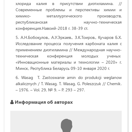
хлорида калия в присутствии диэтиламина. //
Современные проблемы и перспективы химии и
химико- металлургического производств,
республиканская научно-техническая
конференция.Навоий-2018 г. 38-39 ст.
А.Н.Бобоқулов., А.У.Эркаев., З.К.Тоиров., Кучаров Б.Х.
Исследование процесса получения карбоната калия с
применением диэтиламина // Международная научно-
техническая конференция молодых ученых
«Инновационные материалы и технологии – 2020» г.
Минск, Республика Беларусь 09-10 января 2020 г.
Wasag T. Zastoswanie amin do produkcji weglanow
alkalicznych / T. Wasag, T. Wasag, G. Poleszczuk // Chemik.
– 1976. – Vol. 29, № 9. – P. 293 – 297.
Информация об авторах