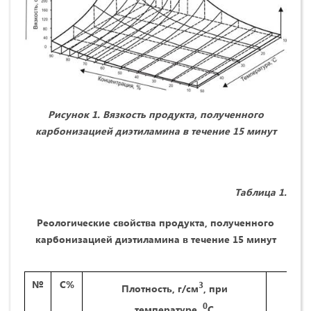
Рисунок 1. В
язкость продукта, полученного
карбонизацией диэтиламина в течение 15 минут
Тaблицa 1.
Реологические свойства продукта, полученного
карбонизацией диэтиламина в течение 15 минут
№
С%
3
Плотность, г/см
, при
Вязк
0
темперaтуре,
С