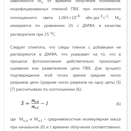
зависимости M
от времени облучения полимеров,
υ
модифицированных пленкой ПВХ, при интенсивности
-8
-3
-1
поглощенного света 1,065×10
эйн.·дм
·с
. M
υ
измеряется по уравнению (3) с ДМФА в качестве
о
растворителя при 25
C.
Следует отметить, что следы пленок с добавками не
растворяются в ДМФА, что указывает на то, что в
процессе фотоокисления действительно происходит
сшивание или разветвление цепи ПВХ. Для лучшего
подтверждения этой точки зрения среднее число
разрывов цепи (среднее число разрезов на одну цепь) (S)
[7] рассчитывали по соотношению (6):
(6)
где M
и M
– средневязкостная молекулярная масса
υ,o
υ,t
при начальном (0) и t времени облучения соответственно.