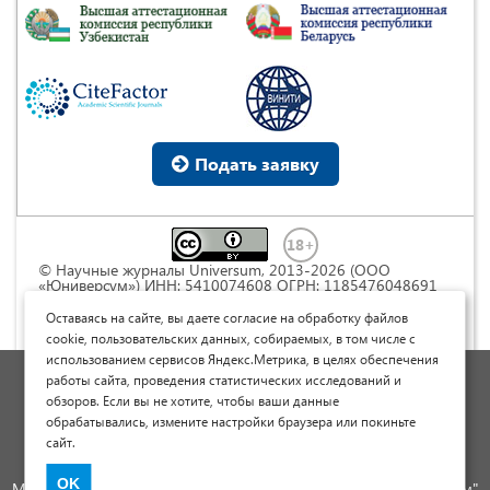
Подать заявку
© Научные журналы Universum, 2013-2026 (ООО
«Юниверсум») ИНН: 5410074608 ОГРН: 1185476048691
Это произведение доступно по
лицензии Creative
Commons « Attribution» («Атрибуция») 4.0
Оставаясь на сайте, вы даете согласие на обработку файлов
Непортированная
.
cookie, пользовательских данных, собираемых, в том числе с
использованием сервисов Яндекс.Метрика, в целях обеспечения
Политика обработки персональных данных
работы сайта, проведения статистических исследований и
обзоров. Если вы не хотите, чтобы ваши данные
Договор оферты
обрабатывались, измените настройки браузера или покиньте
Опубликовать научную статью
сайт.
Сайт научных статей и публикаций
OK
Международный научно-исследовательский журнал "Юниверсум"