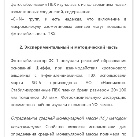
фотостабилизация ПВХ изучалась с использованием новых
азометиновых соединений, содержащих
–С=N– групп, и есть надежда, что включение в
макромолекулу азометиновых звеньев могут повышать
фотостабильность ПВХ.
2. Экспериментальный и методический часть
Фотостабилизатор ФС-1 получали реакцией образования
оснований Шиффа, при взаимодействия кротонового
альдегида с п-фенилендиамином. ПВХ использовали
марки SG-5 производства АО «Навоиазот».
Стабилизированные ПВХ пленки брали размером 20×100
мм толщиной 30 мкм. Фотоокислительную деструкцию
полимерных плёнок изучали с помощью УФ-лампы.
Определение средней молекулярной массы (M
) методом
υ
вискозиметрии
. Свойство вязкости использовали для
определения средней молекулярной массы полимера по