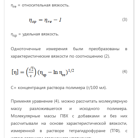
η
= относительная вязкость.
re
(3)
η
= удельная вязкость.
sp
Одноточечные измерения были преобразованы в
характеристические вязкости по соотношению (2).
(4)
C= концентрация раствора полимера (г/100 мл).
Применяя уравнение (4), можно рассчитать молекулярную
массу разложившегося и исходного полимера.
Молекулярные массы ПВХ с добавками и без них
рассчитывали на основе характеристической вязкости,
измеренной в растворе тетрагидрофуране (ТГФ), с
использованием следующего уравнения: