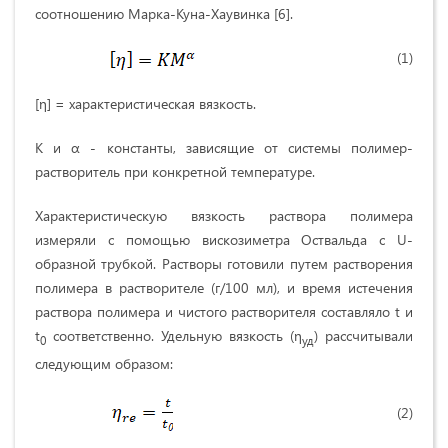
соотношению Марка-Куна-Хаувинка [6].
(1)
[η] = характеристическая вязкость.
K и α - константы, зависящие от системы полимер-
растворитель при конкретной температуре.
Характеристическую вязкость раствора полимера
измеряли с помощью вискозиметра Оствальда с U-
образной трубкой. Растворы готовили путем растворения
полимера в растворителе (г/100 мл), и время истечения
раствора полимера и чистого растворителя составляло t и
t
соответственно. Удельную вязкость (η
) рассчитывали
0
уд
следующим образом:
(2)