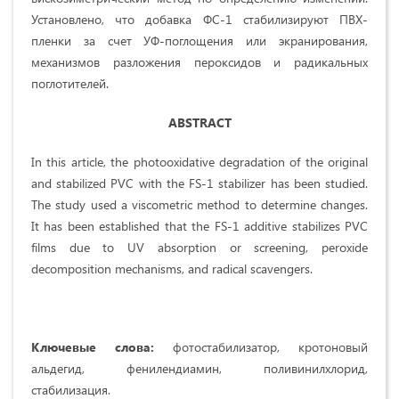
Установлено, что добавка ФС-1 стабилизируют ПВХ-
пленки за счет УФ-поглощения или экранирования,
механизмов разложения пероксидов и радикальных
поглотителей.
ABSTRACT
In this article, the photooxidative degradation of the original
and stabilized PVC with the FS-1 stabilizer has been studied.
The study used a viscometric method to determine changes.
It has been established that the FS-1 additive stabilizes PVC
films due to UV absorption or screening, peroxide
decomposition mechanisms, and radical scavengers.
Ключевые слова:
фотостабилизатор, кротоновый
альдегид, фенилендиамин, поливинилхлорид,
стабилизация.