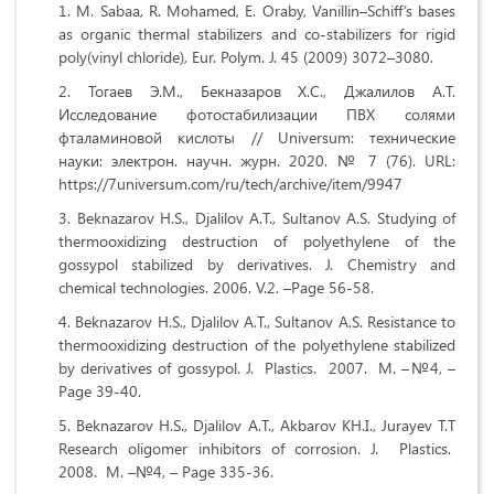
M. Sabaa, R. Mohamed, E. Oraby, Vanillin–Schiff’s bases
as organic thermal stabilizers and co-stabilizers for rigid
poly(vinyl chloride), Eur. Polym. J. 45 (2009) 3072–3080.
Тогаев Э.М., Бекназаров Х.С., Джалилов А.Т.
Исследование фотостабилизации ПВХ солями
фталаминовой кислоты // Universum: технические
науки: электрон. научн. журн. 2020. № 7 (76). URL:
https://7universum.com/ru/tech/archive/item/9947
Beknazarov H.S., Djalilov A.T., Sultanov A.S. Studying of
thermooxidizing destruction of polyethylene of the
gossypol stabilized by derivatives. J. Chemistry and
chemical technologies. 2006. V.2. –Page 56-58.
Beknazarov H.S., Djalilov A.T., Sultanov A.S. Resistance to
thermooxidizing destruction of the polyethylene stabilized
by derivatives of gossypol. J. Plastics. 2007. M. –№4, –
Page 39-40.
Beknazarov H.S., Djalilov A.T., Akbarov KH.I., Jurayev T.T
Research oligomer inhibitors of corrosion. J. Plastics.
2008. M. –№4, – Page 335-36.