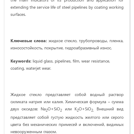
extending the service life of steel pipelines by coating working
surfaces.
Ключевые слова:
жидкое стекло, трубопроводы, пленка,
износостойкость, покрытие, гидроабразивный износ.
Keywords:
liquid glass, pipelines, film, wear resistance,
coating, waterjet wear.
Жидкое стекло представляет собой водный раствор
силиката натрия или калия. Химическая формула – сумма
двух оксидов: Na
O+SiO
или К
О+SiO
Внешний вид
2
2
2
2
.
представляет собой густую жидкость желтого или серого
цвета без механических примесей и включений, видимых
невооруженным глазом.