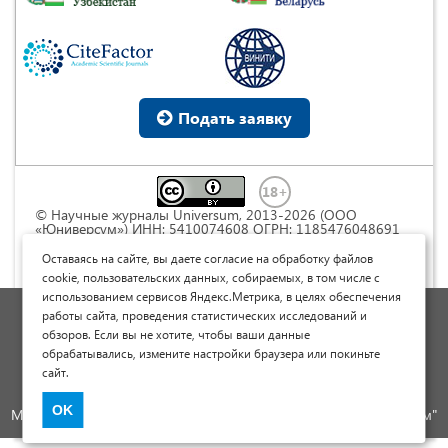
Подать заявку
© Научные журналы Universum, 2013-2026 (ООО
«Юниверсум») ИНН: 5410074608 ОГРН: 1185476048691
Это произведение доступно по
лицензии Creative
Commons « Attribution» («Атрибуция») 4.0
Оставаясь на сайте, вы даете согласие на обработку файлов
Непортированная
.
cookie, пользовательских данных, собираемых, в том числе с
использованием сервисов Яндекс.Метрика, в целях обеспечения
Политика обработки персональных данных
работы сайта, проведения статистических исследований и
обзоров. Если вы не хотите, чтобы ваши данные
Договор оферты
обрабатывались, измените настройки браузера или покиньте
Опубликовать научную статью
сайт.
Сайт научных статей и публикаций
OK
Международный научно-исследовательский журнал "Юниверсум"