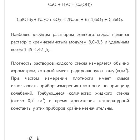
СaО + Н
O = Сa(ОН)
2
2
Сa(ОН)
+ Na
О пSiO
= 2Naон + (п–1)SiO
+ СаSiO
.
2
2
2
3
3
Наиболее клейким раствором жидкого стекла является
раствор с кремнеземистым модулем 3,0–3,3 и удельным
весом 1,39–1,42 [5].
Плотность растворов жидкого стекла измеряется обычно
аэрометром, который имеет градированную шкалу (кг/м³).
При частом измерении плотности имеет смысл
использовать прибор измерения плотности по принципу
колебаний. Требующееся количество жидкого стекла
(около 0,7 см³) и время достижения температурной
константы у этих приборов крайне незначительны.