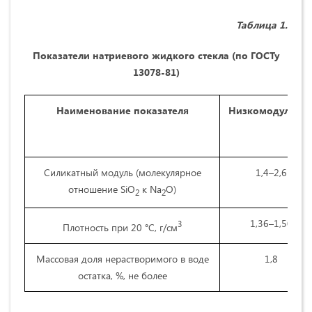
Таблица 1.
Показатели натриевого жидкого стекла (по ГОСТу
13078-81)
Наименование показателя
Низкомодульно
Силикатный модуль (молекулярное
1,4–2,6
отношение SiO
к Na
O)
2
2
1,36–1,50
3
Плотность при 20 °С, г/см
Массовая доля нерастворимого в воде
1,8
остатка, %, не более