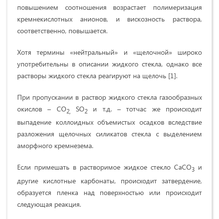
повышением соотношения возрастает полимеризация
кремнекислотных анионов, и вискозность раствора,
соответственно, повышается.
Хотя термины «нейтральный» и «щелочной» широко
употребительны в описании жидкого стекла, однако все
растворы жидкого стекла реагируют на щелочь [1].
При пропускании в раствор жидкого стекла газообразных
окислов – СO
SO
и т.д. – тотчас же происходит
2,
2
выпадение коллоидных объемистых осадков вследствие
разложения щелочных силикатов стекла с выделением
аморфного кремнезема.
Если примешать в растворимое жидкое стекло СаСO
и
3
другие кислотные карбонаты, происходит затвердение,
образуется пленка над поверхностью или происходит
следующая реакция.