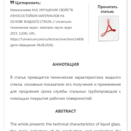
Цитировать:
Прочитать
Мамасалиева М.И. УЛУЧШЕНИЯ СВОЙСТВ
статью:
ИЗНОСОСТОЙКИХ МАТЕРИАЛОВ НА
ОСНОВЕ ЖИДКОГО СТЕКЛА // Universum:
технические науки : электрон. научн. журн.
2023. 1(106). URL:
https://7universum.com/ru/tech/archive/item/14858
(дата обращения: 06.08.2026).
АННОТАЦИЯ
В статье приводятся техническая характеристика жидкого
стекла, основные показатели его получения и применения
для продления срока службы стальных трубопроводов с
помощью покрытия рабочих поверхностей.
ABSTRACT
The article presents the technical characteristics of liquid glass,
the main indicators of its production and application for