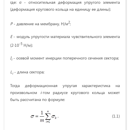
где: σ - относительная деформация упругого элемента
(деформация кругового кольца на единицу ее длины);
2
P
- давление на мембрану, Н/м
;
E
- модуль упругости материала чувствительного элемента
-5
(2·10
Н/м);
I
- осевой момент инерции поперечного сечения сектора;
i
L
- длина сектора;
i
Тогда деформационная упругая характеристика на
произвольном
i
-том радиусе кругового кольца может
быть рассчитана по формуле:
, (1.1)