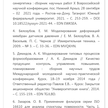
синергетика : сборник научных работ X Всероссийской
научной конференции, пос. Нижний Архыз, 28 сентября
– 02 2021 года. – Ростов-на-Дону, Таганрог: Южный
федеральный университет, 2021. – С. 253-259. – DOI
10.18522/syssyn-2021-44. – EDN EWKSEA.
Белозубов, Е. М. Моделирование деформаций
мембран датчиков давления / Е. М. Белозубов, В. А.
Васильев, П. С. Чернов // Измерительная техника. –
2009. – № 3. – С. 33-36. – EDN MVQKHN.
Демидов, А. К. Моделирование типовых процессов
формообразования / А. К. Демидов // Качество
продукции: контроль, управление, повышение,
планирование : сборник научных трудов
Международной молодежной научно-практической
конференции, Курск, 18–19 ноября 2014 года /
Ответственный редактор Павлов Е.В.. – Курск: Закрытое
акционерное общество "Университетская книга", 2014.
– С. 155-159. – EDN TGJLBD.
Захаров, О. В. Применение фильтров серии ISO
16610 для анализа структуры поверхности. Часть 1.