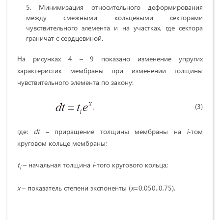
Минимизация относительного деформирования
между смежными кольцевыми секторами
чувствительного элемента и на участках, где сектора
граничат с сердцевиной.
На рисунках 4 – 9 показано изменение упругих
характеристик мембраны при изменении толщины
чувствительного элемента по закону:
, (3)
где:
dt
– приращение толщины мембраны на
i
-том
круговом кольце мембраны;
t
– начальная толщина
i
-того кругового кольца;
i
x
– показатель степени экспоненты (
x
=0,050..0,75).