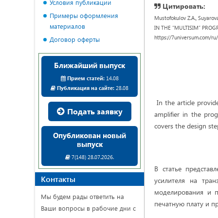
Условия публикации
Цитировать:
Примеры оформления
Mustofokulov Z.A., Suyar
материалов
IN THE “MULTISIM” PROGRAM
https://7universum.com/ru
Договор оферты
Ближайший выпуск
Прием статей:
14.08
Публикация на сайте:
28.08
In the article provid
Подать заявку
amplifier in the prog
covers the design ste
Опубликован новый
выпуск
7(148) 28.07.2026.
В статье представ
Контакты
усилителя на тран
моделирования и п
Мы будем рады ответить на
печатную плату и пр
Ваши вопросы в рабочие дни с