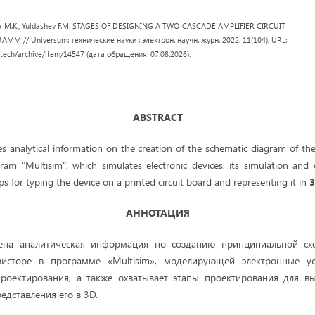
ova M.K., Yuldashev F.M. STAGES OF DESIGNING A TWO-CASCADE AMPLIFIER CIRCUIT
M // Universum: технические науки : электрон. научн. журн. 2022. 11(104). URL:
/tech/archive/item/14547 (дата обращения: 07.08.2026).
ABSTRACT
es analytical information on the creation of the schematic diagram of th
ram "Multisim", which simulates electronic devices, its simulation and 
ps for typing the device on a printed circuit board and representing it in
АННОТАЦИЯ
лена аналитическая информация по созданию принципиальной сх
зисторе в программе «Multisim», моделирующей электронные ус
роектирования, а также охватывает этапы проектирования для вы
едставления его в 3D.