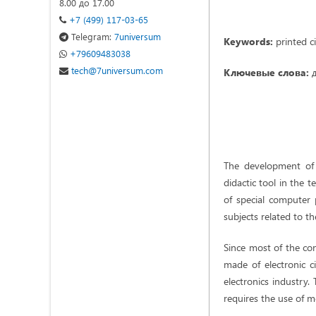
8.00 до 17.00
+7 (499) 117-03-65
Telegram:
7universum
Keywords:
printed c
+79609483038
tech@7universum.com
Ключевые слова:
д
The development of 
didactic tool in the t
of special computer p
subjects related to t
Since most of the co
made of electronic ci
electronics industry.
requires the use of mo