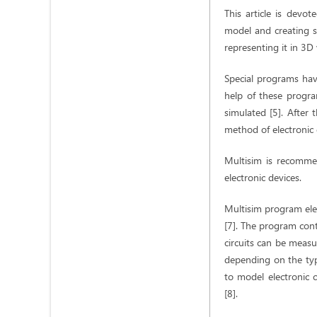
This article is devo
model and creating so
representing it in 3D
Special programs have
help of these progra
simulated [5]. After 
method of electronic 
Multisim is recomme
electronic devices.
Multisim program elem
[7]. The program cont
circuits can be measu
depending on the type
to model electronic c
[8].