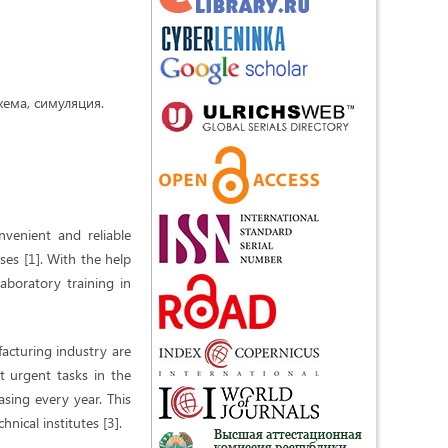
хема, симуляция.
venient and reliable
ises [1]. With the help
laboratory training in
acturing industry are
st urgent tasks in the
asing every year. This
nical institutes [3].