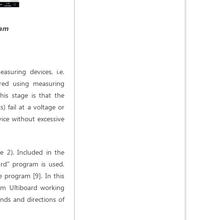
am
asuring devices, i.e.
ured using measuring
is stage is that the
) fail at a voltage or
vice without excessive
e 2). Included in the
ard" program is used.
 program [9]. In this
sim Ultiboard working
ends and directions of