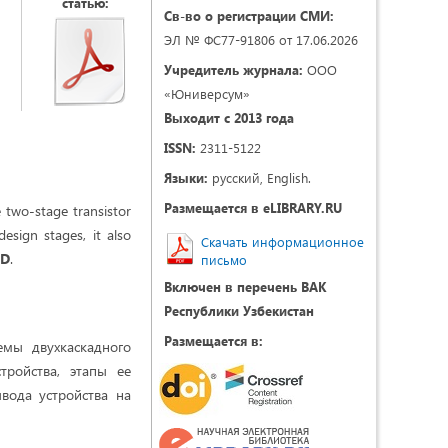
статью:
Св-во о регистрации СМИ:
ЭЛ № ФС77-91806 от 17.06.2026
Учредитель журнала:
ООО
«Юниверсум»
Выходит с 2013 года
ISSN:
2311-5122
Языки:
русский, English.
Размещается в eLIBRARY.RU
e two-stage transistor
design stages, it also
Скачать информационное
3D
.
письмо
Включен в перечень ВАК
Республики Узбекистан
Размещается в:
емы двухкаскадного
тройства, этапы ее
вода устройства на