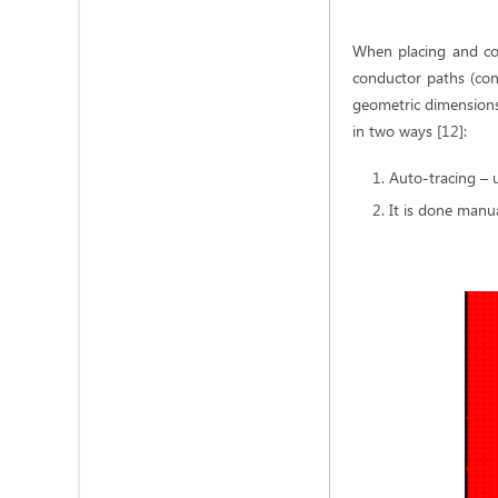
When placing and con
conductor paths (conn
geometric dimensions 
in two ways [12]:
Auto-tracing –
It is done manua