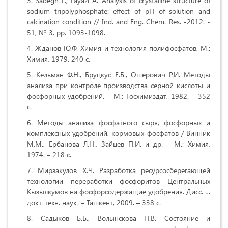
Sadegh F., Fayazi A. Analysis of crystalline structure of
sodium tripolyphosphate: effect of pH of solution and
calcination condition // Ind. and Eng. Chem. Res. -2012. -
51, № 3. pp. 1093-1098.
Жданов Ю.Ф. Химия и технология полифосфатов, М.:
Химия, 1979. 240 c.
Кельман Ф.Н., Бруцкус Е.Б., Ошерович Р.И. Методы
анализа при контроле производства серной кислоты и
фосфорных удобрений. – М.: Госхимиздат, 1982. – 352
с.
Методы анализа фосфатного сыря, фосфорных и
комплексных удобрений, кормовых фосфатов / Винник
М.М., Ербанова Л.Н., Зайцев П.И. и др. – М.: Химия,
1974. – 218 с.
Мирзакулов Х.Ч. Разработка ресурсосберегающей
технологии переработки фосфоритов Центральных
Кызылкумов на фосфорсодержащие удобрения. Дисс. …
докт. техн. наук. – Ташкент, 2009. – 338 с.
Садыков Б.Б., Волынскова Н.В. Состояние и