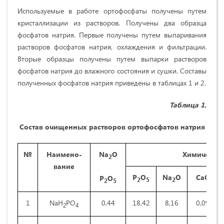
Используемые в работе ортофосфаты получены путем
кристаллизации из растворов. Получены два образца
фосфатов натрия. Первые получены путем выпаривания
растворов фосфатов натрия, охлаждения и фильтрации.
Вторые образцы получены путем выпарки растворов
фосфатов натрия до влажного состояния и сушки. Составы
полученных фосфатов натрия приведены в таблицах 1 и 2.
Таблица 1.
Состав очищенных растворов ортофосфатов натрия
№
Наимено-
Na
O
Химический
2
вание
P
O
Na
O
CaO
Р
О
2
5
2
2
5
1
NaH
PO
0,44
18,42
8,16
0,09
2
4