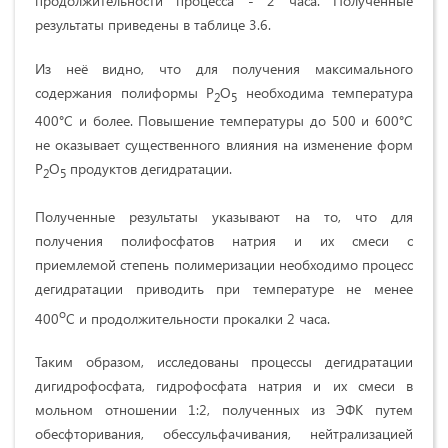
продолжительности процесса - 2 часа. Полученные
результаты приведены в таблице 3.6.
Из неё видно, что для получения максимального
содержания полиформы Р
О
необходима температура
2
5
400°С и более. Повышение температуры до 500 и 600°С
не оказывает существенного влияния на изменение форм
Р
О
продуктов дегидратации.
2
5
Полученные результаты указывают на то, что для
получения полифосфатов натрия и их смеси с
приемлемой степень полимеризации необходимо процесс
дегидратации приводить при температуре не менее
о
400
С и продолжительности прокалки 2 часа.
Таким образом, исследованы процессы дегидратации
дигидрофосфата, гидрофосфата натрия и их смеси в
мольном отношении 1:2, полученных из ЭФК путем
обесфторивания, обессульфачивания, нейтрализацией