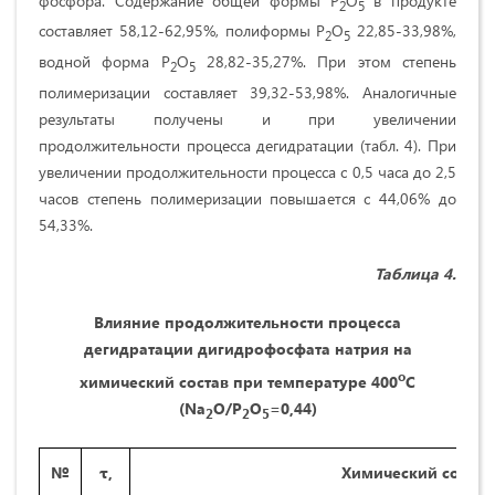
фосфора. Содержание общей формы Р
О
в продукте
2
5
составляет 58,12-62,95%, полиформы Р
О
22,85-33,98%,
2
5
водной форма Р
О
28,82-35,27%. При этом степень
2
5
полимеризации составляет 39,32-53,98%. Аналогичные
результаты получены и при увеличении
продолжительности процесса дегидратации (табл. 4). При
увеличении продолжительности процесса с 0,5 часа до 2,5
часов степень полимеризации повышается с 44,06% до
54,33%.
Таблица 4.
Влияние продолжительности процесса
дегидратации дигидрофосфата натрия на
о
химический состав при температуре 400
С
(
Na
O
/
P
O
=0,44)
2
2
5
№
τ,
Химический состав 