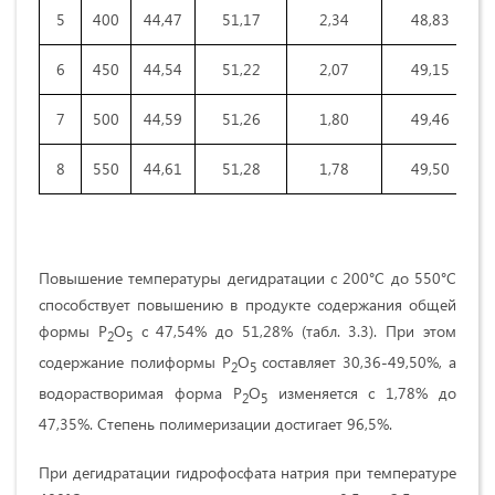
5
400
44,47
51,17
2,34
48,83
6
450
44,54
51,22
2,07
49,15
7
500
44,59
51,26
1,80
49,46
8
550
44,61
51,28
1,78
49,50
Повышение температуры дегидратации с 200°С до 550°С
способствует повышению в продукте содержания общей
формы Р
О
с 47,54% до 51,28% (табл. 3.3). При этом
2
5
содержание полиформы Р
О
составляет 30,36-49,50%, а
2
5
водорастворимая форма Р
О
изменяется с 1,78% до
2
5
47,35%. Степень полимеризации достигает 96,5%.
При дегидратации гидрофосфата натрия при температуре