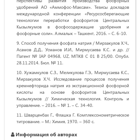
перспективы развития производства фосфорных
удобрений АО «Аммофос-Максам». Тезисы докладов
международной конференции «Ресурсосберегающие
технологии переработки фосфоритов Центральных
Кызылкумов в фосфосодержащие удобрения и
фосфорные соли». Алмалык – Ташкент, 2016. – С. 6-10.
Способ получения фосфата натрия / Мирзакулов Х.Ч.,
Асамов Д.Д., Усманов И.И., Мирмусаева К.С. и др. //
Патент № IAP 04968, UZ, МПК8 С 01 В 25/00. Опубл.
28.11.2014. Бюл. № 11.
Хужамкулов С.З., Меликулова Г.Э., Мирмусаева К.С.,
Мирзакулов Х.Ч. Исследование процессов получения
кремнефторида натрия из экстракционной фосфорной
кислоты на основе фосфоритов Центральных
Кызылкумов // Химическая технология. Контроль и
управление. – 2016. – № 1. – С. 34-40.
Шварценбах Г., Флашка Г. Комплексонометрическое
титрование. – М.: Химия, 1970. – 360 с.
Информация об авторах