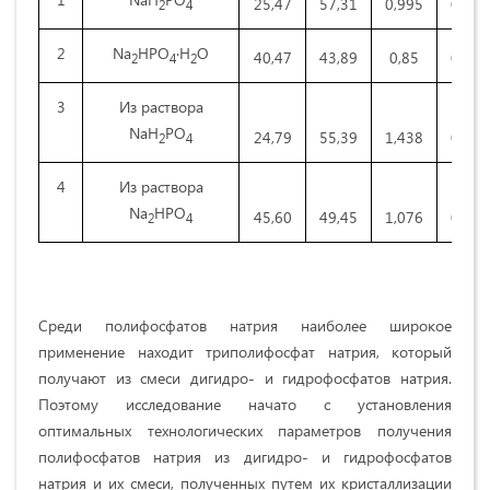
25,47
57,31
0,995
0,223
2
4
2
Na
HPO
∙Н
О
40,47
43,89
0,85
0,172
2
4
2
3
Из раствора
NaH
PO
24,79
55,39
1,438
0,247
2
4
4
Из раствора
Na
HPO
45,60
49,45
1,076
0,194
2
4
Среди полифосфатов натрия наиболее широкое
применение находит триполифосфат натрия, который
получают из смеси дигидро- и гидрофосфатов натрия.
Поэтому исследование начато с установления
оптимальных технологических параметров получения
полифосфатов натрия из дигидро- и гидрофосфатов
натрия и их смеси, полученных путем их кристаллизации