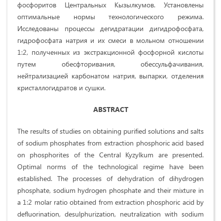
фосфоритов Центральных Кызылкумов. Установлены
оптимальные нормы технологического режима.
Исследованы процессы дегидратации дигидрофосфата,
гидрофосфата натрия и их смеси в мольном отношении
1:2, полученных из экстракционной фосфорной кислоты
путем обесфторивания, обессульфачивания,
нейтрализацией карбонатом натрия, выпарки, отделения
кристаллогидратов и сушки.
ABSTRACT
The results of studies on obtaining purified solutions and salts
of sodium phosphates from extraction phosphoric acid based
on phosphorites of the Central Kyzylkum are presented.
Optimal norms of the technological regime have been
established. The processes of dehydration of dihydrogen
phosphate, sodium hydrogen phosphate and their mixture in
a 1:2 molar ratio obtained from extraction phosphoric acid by
defluorination, desulphurization, neutralization with sodium