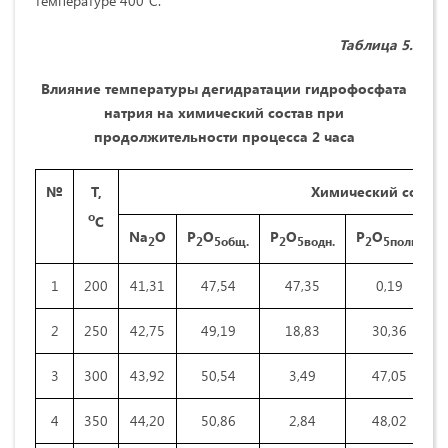
температуре 400°С.
Таблица 5.
Влияние температуры дегидратации гидрофосфата
натрия на химический состав при
продолжительности процесса 2 часа
№
Т,
Химический состав 
о
С
Na
O
P
O
P
O
P
O
2
2
5общ.
2
5водн.
2
5поли.
1
200
41,31
47,54
47,35
0,19
2
250
42,75
49,19
18,83
30,36
3
300
43,92
50,54
3,49
47,05
4
350
44,20
50,86
2,84
48,02