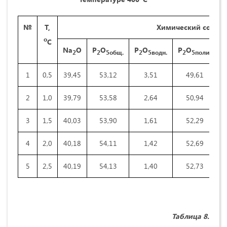
№
Т,
Химический состав 
о
С
Na
O
P
O
P
O
P
O
2
2
5общ.
2
5водн.
2
5поли.
1
0,5
39,45
53,12
3,51
49,61
0
2
1,0
39,79
53,58
2,64
50,94
0
3
1,5
40,03
53,90
1,61
52,29
0
4
2,0
40,18
54,11
1,42
52,69
0
5
2,5
40,19
54,13
1,40
52,73
0
Таблица 8.