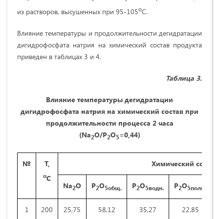
о
из растворов, высушенных при 95-105
С.
Влияние температуры и продолжительности дегидратации
дигидрофосфата натрия на химический состав продукта
приведен в таблицах 3 и 4.
Таблица 3.
Влияние температуры дегидратации
дигидрофосфата натрия на химический состав при
продолжительности процесса 2 часа
(
Na
O
/
P
O
=0,44)
2
2
5
№
Т,
Химический состав 
о
С
Na
O
P
O
P
O
P
O
2
2
5общ.
2
5водн.
2
5поли.
1
200
25,75
58,12
35,27
22,85