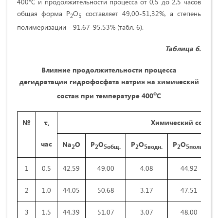
400°С и продолжительности процесса от 0,5 до 2,5 часов
общая форма Р
О
составляет 49,00-51,32%, а степень
2
5
полимеризации - 91,67-95,53% (табл. 6).
Таблица 6.
Влияние продолжительности процесса
дегидратации гидрофосфата натрия на химический
о
состав при температуре 400
С
№
τ,
Химический состав 
час
Na
O
P
O
P
O
P
O
2
2
5общ.
2
5водн.
2
5поли.
1
0,5
42,59
49,00
4,08
44,92
2
1,0
44,05
50,68
3,17
47,51
3
1,5
44,39
51,07
3,07
48,00