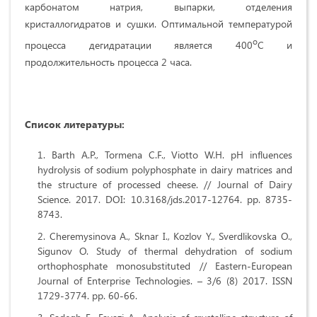
карбонатом натрия, выпарки, отделения
кристаллогидратов и сушки. Оптимальной температурой
о
процесса дегидратации является 400
С и
продолжительность процесса 2 часа.
Список литературы:
Barth A.P., Tormena C.F., Viotto W.H. pH influences
hydrolysis of sodium polyphosphate in dairy matrices and
the structure of processed cheese. // Journal of Dairy
Science. 2017. DOI: 10.3168/jds.2017-12764. pp. 8735-
8743.
Cheremysinova А., Sknar I., Kozlov Y., Sverdlikovska O.,
Sigunov O. Study of thermal dehydration of sodium
orthophosphate monosubstituted // Eastern-European
Journal of Enterprise Technologies. – 3/6 (8) 2017. ISSN
1729-3774. pp. 60-66.