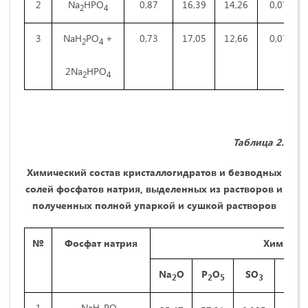
2
Na
HPO
0,87
16,39
14,26
0,07
2
4
3
NaH
PO
+
0,73
17,05
12,66
0,07
2
4
2Na
HPO
2
4
Таблица 2.
Химический состав кристаллогидратов и безводных
солей фосфатов натрия, выделенных из растворов и
полученных полной упаркой и сушкой растворов
№
Фосфат натрия
Химическ
Na
O
P
O
SO
CaO
2
2
5
3
1
NaH
PO