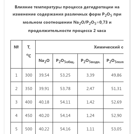
Влияние температуры процесса дегидратации на
изменение содержания различных форм
P
O
при
2
5
мольном соотношении
Na
O
/
P
O
=0,73 и
2
2
5
продолжительности процесса 2 часа
№
Т,
Химический состав
о
С
Na
O
P
O
P
O
P
O
2
2
5общ.
2
5водн.
2
5поли.
1
300
39,54
53,25
3,39
49,86
2
350
39,91
53,78
2,47
51,31
3
400
40,18
54,11
1,42
52,69
4
450
40,20
54,14
1,24
52,90
5
500
40,22
54,16
1,11
53,05