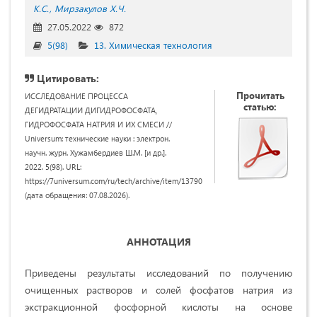
К.С.
Мирзакулов Х.Ч.
27.05.2022
872
5(98)
13. Химическая технология
Цитировать:
Прочитать
ИССЛЕДОВАНИЕ ПРОЦЕССА
статью:
ДЕГИДРАТАЦИИ ДИГИДРОФОСФАТА,
ГИДРОФОСФАТА НАТРИЯ И ИХ СМЕСИ //
Universum: технические науки : электрон.
научн. журн. Хужамбердиев Ш.М. [и др.].
2022. 5(98). URL:
https://7universum.com/ru/tech/archive/item/13790
(дата обращения: 07.08.2026).
АННОТАЦИЯ
Приведены результаты исследований по получению
очищенных растворов и солей фосфатов натрия из
экстракционной фосфорной кислоты на основе