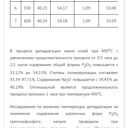
6
550
40,23
54,17
1,09
53,08
7
600
40,24
54,18
1,09
53,09
о
В процессе дегидратации смеси солей при 400
С с
увеличением продолжительности процесса от 0,5 часа до
2,5 часов содержание общей формы Р
О
повышается с
2
5
53,12% до 54,13%. Степень полимеризации составляет
93,39-97,71%. Содержание Nа
О повышается с 39,45% до
2
40,19%. Оптимальной является продолжительность
процесса прокалки 2 часа при температуре 400°С.
Исследования по влиянию температуры дегидратации на
изменение содержания различных форм Р
О
2
5
триполифосфата натрия проводили при