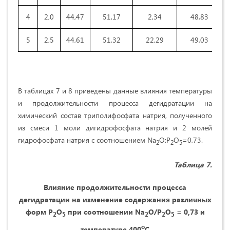
4
2,0
44,47
51,17
2,34
48,83
5
2,5
44,61
51,32
22,29
49,03
В таблицах 7 и 8 приведены данные влияния температуры
и продолжительности процесса дегидратации на
химический состав триполифосфата натрия, полученного
из смеси 1 моли дигидрофосфата натрия и 2 молей
гидрофосфата натрия с соотношением Na
O:P
O
=0,73.
2
2
5
Таблица 7.
Влияние продолжительности процесса
дегидратации на изменение содержания различных
форм Р
О
при соотношении
Na
O
/
P
O
= 0,73 и
2
5
2
2
5
о
температуре 400
С