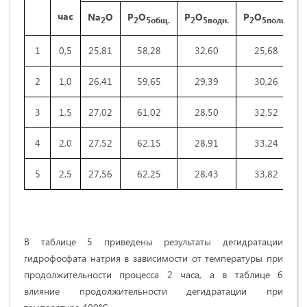
час
Na
O
P
O
P
O
P
O
2
2
5общ.
2
5водн.
2
5поли.
1
0,5
25,81
58,28
32,60
25,68
2
1,0
26,41
59,65
29,39
30,26
3
1,5
27,02
61,02
28,50
32,52
4
2,0
27,52
62,15
28,91
33,24
5
2,5
27,56
62,25
28,43
33,82
В таблице 5 приведены результаты дегидратации
гидрофосфата натрия в зависимости от температуры при
продолжительности процесса 2 часа, а в таблице 6
влияние продолжительности дегидратации при