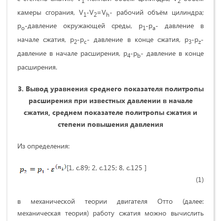
1
2
камеры сгорания, V
-V
=V
- рабочий объём цилиндра;
1
2
h
p
-давление окружающей среды, p
-p
- давление в
o
1
a
начале сжатия, р
-р
- давление в конце сжатия, р
-p
-
2
с
3
z
давление в начале расширения, p
-p
- давление в конце
4
b
расширения.
3.
Вывод уравнения среднего показателя политропы
расширения при известных давлении в начале
сжатия, среднем показателе политропы сжатия и
степени повышения давления
Из определения:
[1, c.89; 2, с.125; 8, с.125 ]
(1)
в механической теории двигателя Отто (далее:
механическая теория) работу сжатия можно вычислить