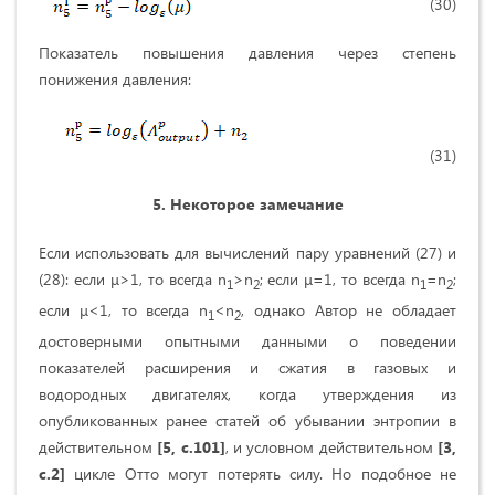
(30)
Показатель повышения давления через степень
понижения давления:
(31)
5. Некоторое замечание
Если использовать для вычислений пару уравнений (27) и
(28): если μ>1, то всегда n
>n
; если μ=1, то всегда n
=n
;
1
2
1
2
если μ<1, то всегда n
<n
, однако Автор не обладает
1
2
достоверными опытными данными о поведении
показателей расширения и сжатия в газовых и
водородных двигателях, когда утверждения из
опубликованных ранее статей об убывании энтропии в
действительном
[5, с.101]
, и условном действительном
[3,
с.2]
цикле Отто могут потерять силу. Но подобное не