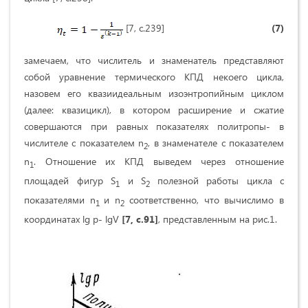
[7, с.239]
(7)
замечаем, что числитель и знаменатель представляют
собой уравнение термического КПД некоего цикла,
назовем его квазиидеальным изоэнтропийным циклом
(далее: квазицикл), в котором расширение и сжатие
совершаются при равных показателях политропы- в
числителе с показателем n
, в знаменателе с показателем
2
n
. Отношение их КПД выведем через отношение
1
площадей фигур S
и S
полезной работы цикла с
1
2
показателями n
и n
соответственно, что вычислимо в
1
2
координатах lg p- lgV
[7, с.91]
, представленным на рис.1.