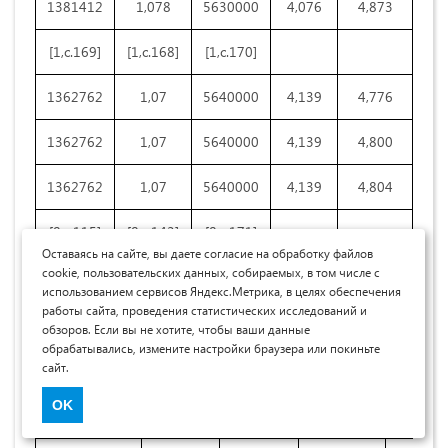
1381412
1,078
5630000
4,076
4,873
[1,c.169]
[1,c.168]
[1,c.170]
[1
1362762
1,07
5640000
4,139
4,776
1362762
1,07
5640000
4,139
4,800
1362762
1,07
5640000
4,139
4,804
[8,c.115]
[8,c.143]
[8,c.171]
[8
Оставаясь на сайте, вы даете согласие на обработку файлов
cookie, пользовательских данных, собираемых, в том числе с
использованием сервисов Яндекс.Метрика, в целях обеспечения
p
n
5
работы сайта, проведения статистических исследований и
обзоров. Если вы не хотите, чтобы ваши данные
q
,=ξ·H
=Lц,
l
, Дж
l
, Дж
l
, Дж
1
w
c
ieh
e
обрабатывались, измените настройки браузера или покиньте
сайт.
Дж
OK
39600000
5200112
3753039
30646849
2,0461