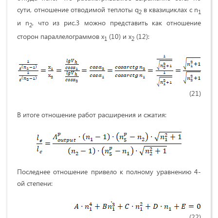
сути, отношение отводимой теплоты q
в квазициклах с n
2
1
и n
, что из рис.3 можно представить как отношение
2
сторон параллелограммов х
(10) и х
(12):
1
2
(21)
В итоге отношение работ расширения и сжатия:
Последнее отношение привело к полному уравнению 4-
ой степени:
(22)