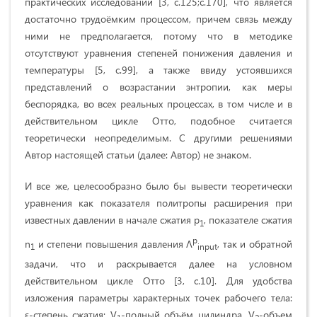
практических исследований [3, с.125;с.170], что является
достаточно трудоёмким процессом, причем связь между
ними не предполагается, потому что в методике
отсутствуют уравнения степеней понижения давления и
температуры [5, с.99], а также ввиду устоявшихся
представлений о возрастании энтропии, как меры
беспорядка, во всех реальных процессах, в том числе и в
действительном цикле Отто, подобное считается
теоретически неопределимым. С другими решениями
Автор настоящей статьи (далее: Автор) не знаком.
И все же, целесообразно было бы вывести теоретически
уравнения как показателя политропы расширения при
известных давлении в начале сжатия p
, показателе сжатия
1
p
n
и степени повышения давления Λ
, так и обратной
1
input
задачи, что и раскрывается далее на условном
действительном цикле Отто [3, с.10]. Для удобства
изложения параметры характерных точек рабочего тела:
ε-степень сжатия; V
-полный объём цилиндра, V
-объем