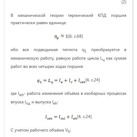
(2)
В механической теории термический КПД поршня
практически равен единице:
[6, с.68]
ибо вся подводимая теплота q
преобразуется в
1
механическую работу, равную работе цикла L
как сумме
ц
работ во всех четырех ходах поршня:
[4, с.24]
где l
- работа изменения объёма в изобарных процессах
ieh
впуска l
и выпуска l
:
iтд
eh
[4, с.24]
С учетом рабочего объёма V
:
h