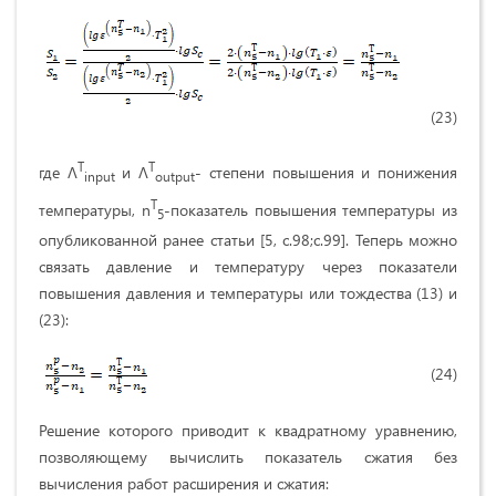
(23)
T
T
где Λ
и Λ
- степени повышения и понижения
input
output
T
температуры, n
-показатель повышения температуры из
5
опубликованной ранее статьи [5, с.98;с.99]. Теперь можно
связать давление и температуру через показатели
повышения давления и температуры или тождества (13) и
(23):
(24)
Решение которого приводит к квадратному уравнению,
позволяющему вычислить показатель сжатия без
вычисления работ расширения и сжатия: