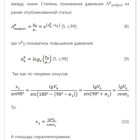
p
между ними. Степень понижения давления Λ
из
output
ранее опубликованной статьи:
[5, с.99] (8)
p
где n
-показатель повышения давления:
5
[5, с.98] (9)
Так как по теореме синусов:
То:
(10)
А площадь параллелограмма: