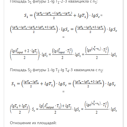
Площадь S
фигуры 1-lg T
-2-3 квазицикла с n
:
1
1
1
=
=
Площадь S
фигуры 1-lg T
-lg T
-3 квазицикла с n
:
2
1
4
2
=
Отношение их площадей: