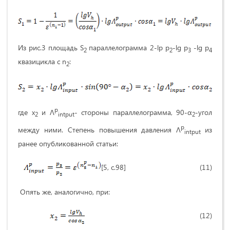
Из рис.3 площадь S
параллелограмма 2-lp p
-lg p
-lg p
2
2
3
4
квазицикла с n
:
2
p
где х
и Λ
- стороны параллелограмма, 90-α
-угол
2
intput
2
p
между ними. Степень повышения давления Λ
из
intput
ранее опубликованной статьи:
[5, с.98] (11)
Опять же, аналогично, при:
(12)