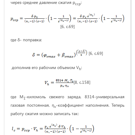
через среднее давление сжатия р
:
сср
[6, c.69]
где δ- поправка:
[6, c.69]
дополнив его рабочим объемом V
:
h
[8, c.158]
где М
-киломоль свежего заряда, 8314-универсальная
1
газовая постоянная, η
-коэффициент наполнения. Теперь
v
работу сжатия можно записать так: