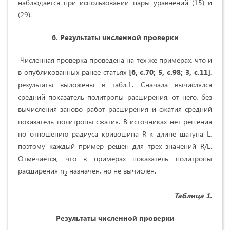
наблюдается при использовании пары уравнений (15) и
(29).
6. Результаты численной проверки
Численная проверка проведена на тех же примерах, что и
в опубликованных ранее статьях
[6, с.70; 5, с.98; 3, с.11]
,
результаты выложены в табл.1. Сначала вычислялся
средний показатель политропы расширения, от него, без
вычисления заново работ расширения и сжатия-средний
показатель политропы сжатия. В источниках нет решения
по отношению радиуса кривошипа R к длине шатуна L,
поэтому каждый пример решен для трех значений R/L.
Отмечается, что в примерах показатель политропы
расширения n
назначен, но не вычислен.
2
Таблица 1.
Результаты численной проверки