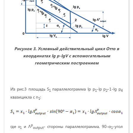
Рисунок 3. Условный действительный цикл Отто в
координатах lg p-lgV с вспомогательным
геометрическим построением
Из рис.3 площадь S
параллелограмма lp p
-lp p
-1-lg p
1
1
2
4
квазицикла с n
:
1
p
где х
и Λ
- стороны параллелограмма, 90-α
-угол
1
output
1