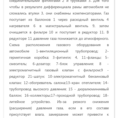
соединительными фитингами 2 и трубками 3. Для того
чтобы в результате дифференциала рамы автомобиля не
сломались втулки 3, они снабжены компенсаторами. Газ
поступает из баллонов 1 через расходный вентиль 4
нагревателя 6 в магистральный вентиль 9, затем
очищается в фильтре 10 и поступает в редуктор 11. В
редукторе 11 давление газа понижается до атмосферного.
Схема расположения газового оборудования в
автомобиле 1-вентиляционный трубопровод; 2-
герметичная коробка; 3-фитинги; 4, 11-фланцы; 5-
смеситель; 6-дозатор; 7-блок управления; 8 -
электромагнитный газовый клапан с фильтром;9 -
редуктор 21-шатун; 10-электромагнитный бензиновый
клапан; 12-обогреватель салона;13-кран отеплителя; 14-
трубопровод высокого давления; 15 - дюралюминиевый
баллон; 16-коллекторы;17-проходной трубопровод; 18-
литейное устройство. Из-за резкого снижения
(расширения) давления газа, если в его составе
присутствует влага, замерзание может привести к