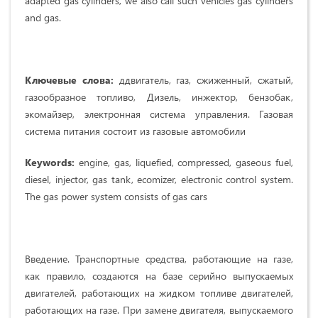
adapted gas cylinders, we also call such vehicles gas cylinders
and gas.
Ключевые слова:
ддвигатель, газ, сжиженный, сжатый,
газообразное топливо, Дизель, инжектор, бензобак,
экомайзер, электронная система управления. Газовая
система питания состоит из газовые автомобили
Keywords:
engine, gas, liquefied, compressed, gaseous fuel,
diesel, injector, gas tank, ecomizer, electronic control system.
The gas power system consists of gas cars
Введение. Транспортные средства, работающие на газе,
как правило, создаются на базе серийно выпускаемых
двигателей, работающих на жидком топливе двигателей,
работающих на газе. При замене двигателя, выпускаемого