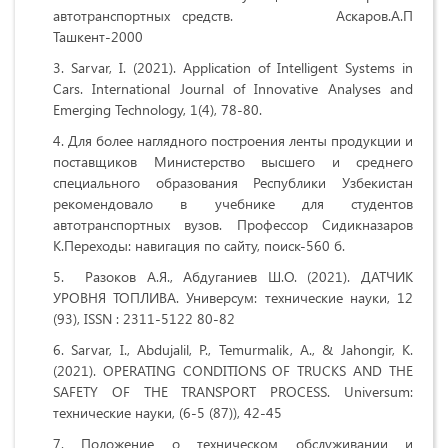
автотранспортных средств. Аскаров.A.П
Ташкент-2000
Sarvar, I. (2021). Application of Intelligent Systems in
Cars. International Journal of Innovative Analyses and
Emerging Technology, 1(4), 78-80.
Для более наглядного построения ленты продукции и
поставщиков Министерство высшего и среднего
специального образования Республики Узбекистан
рекомендовало в учебнике для студентов
автотранспортных вузов. Профессор Сидикназаров
К.Переходы: навигация по сайту, поиск-560 б.
Разоков А.Я., Абдуганиев Ш.О. (2021). ДАТЧИК
УРОВНЯ ТОПЛИВА. Универсум: технические науки, 12
(93), ISSN : 2311-5122 80-82
Sarvar, I., Abdujalil, P., Temurmalik, A., & Jahongir, K.
(2021). ОPERATING CONDITIONS OF TRUCKS AND THE
SAFETY OF THE TRANSPORT PROCESS. Universum:
технические науки, (6-5 (87)), 42-45
Положение о техническом обслуживании и