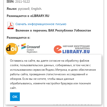
ISSN:
2311-5122
Языки:
русский, English.
Размещается в eLIBRARY.RU
Скачать информационное письмо
Включен в перечень ВАК Республики Узбекистан
Размещается в:
Оставаясь на сайте, вы даете согласие на обработку файлов
cookie, пользовательских данных, собираемых, в том числе с
использованием сервисов Яндекс.Метрика, в целях обеспечения
работы сайта, проведения статистических исследований и
обзоров. Если вы не хотите, чтобы ваши данные
обрабатывались, измените настройки браузера или покиньте
сайт.
OK