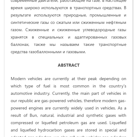
современные двигатели, работающие на газе, в настоящее
время широко используются в транспортных средствах. В
результате используются природные, промышленные и
синтетические газы со сжатым или сжиженным нефтяным
газом. Сжиженные и сжиженные углеводородные газы
хранятся в специальных и адаптированных газовых
баллонах, также мы называем такие транспортные
средства газобаллонными и газовыми.
ABSTRACT
Modern vehicles are currently at their peak depending on
which type of fuel is most common in the country's
automotive industry. Currently, the main part of vehicles in
our republic are gas-powered vehicles, therefore modern gas-
powered engines are currently widely used in vehicles. As a
result of Bun, natural, industrial and synthetic gases with
compressed or liquefied petroleum gas are used. Liquefied
and liquefied hydrocarbon gases are stored in special and