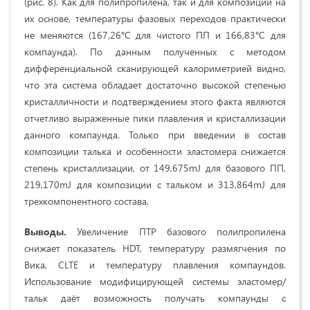
(рис. 8). Как для полипропилена, так и для композиций на
их основе, температуры фазовых переходов практически
не меняются (167,26°С для чистого ПП и 166,83°С для
компаунда). По данным полученных с методом
дифференциальной сканирующей калориметрией видно,
что эта система обладает достаточно высокой степенью
кристалличности и подтверждением этого факта являются
отчетливо выраженные пики плавления и кристаллизации
данного компаунда. Только при введении в состав
композиции талька и особенности эластомера снижается
степень кристаллизации, от 149,675mJ для базового ПП,
219,170mJ для композиции с тальком и 313,864mJ для
трехкомпонентного состава.
Выводы.
Увеличение ПТР базового полипропилена
снижает показатель HDT, температуру размягчения по
Вика, CLTE и температуру плавления компаундов.
Использование модифицирующей системы эластомер/
тальк даёт возможность получать компаунды с