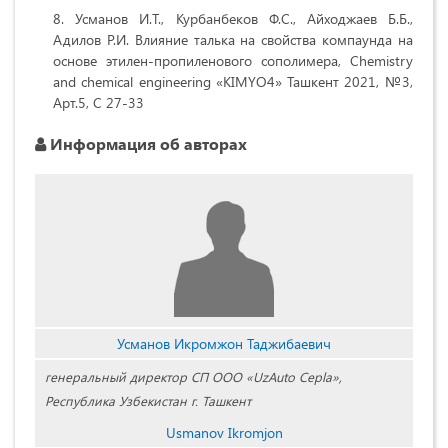
Усманов И.Т., Курбанбеков Ф.С., Айходжаев Б.Б.,
Адилов Р.И. Влияние талька на свойства компаунда на
основе этилен-пропиленового сополимера, Chemistry
and chemical engineering «KIMYO4» Ташкент 2021, №3,
Арт.5, С 27-33
Информация об авторах
Усманов Икромжон Таджибаевич
генеральный директор СП ООО «UzAuto Cepla»,
Республика Узбекистан г. Ташкент
Usmanov Ikromjon