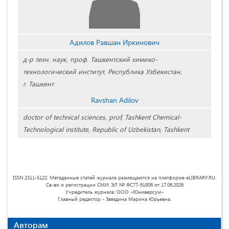
Адилов Равшан Иркинович
д-р техн. наук, проф. Ташкентский химико-
технологический институт, Республика Узбекистан,
г. Ташкент
Ravshan Adilov
doctor of technical sciences, prof, Tashkent Chemical-
Technological institute, Republic of Uzbekistan, Tashkent
ISSN 2311-5122. Метаданные статей журнала размещаются на платформе eLIBRARY.RU.
Св-во о регистрации СМИ: ЭЛ № ФС77-91806 от 17.06.2026
Учредитель журнала: ООО «Юниверсум»
Главный редактор - Звездина Марина Юрьевна.
Авторам