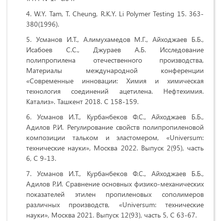
W.Y. Tam, T. Cheung, R.K.Y. Li Polymer Testing 15. 363-
380(1996).
Усманов И.Т., Алимухамедов М.Г., Айходжаев Б.Б.,
Исабоев С.С., Джураев А.Б. Исследование
полипропилена отечественного производства,
Материалы международной конференции
«Современные инновации: Химия и химическая
технология соединений ацетилена. Нефтехимия.
Катализ». Ташкент 2018. С 158-159.
Усманов И.Т., Курбанбеков Ф.С., Айходжаев Б.Б.,
Адилов Р.И. Регулирование свойств полипропиленовой
композиции тальком и эластомером, «Universum:
технические науки», Москва 2022. Выпуск 2(95), часть
6, С 9-13.
Усманов И.Т., Курбанбеков Ф.С., Айходжаев Б.Б.,
Адилов Р.И. Сравнение основных физико-механических
показателей этилен пропиленовых сополимеров
различных производств, «Universum: технические
науки», Москва 2021. Выпуск 12(93), часть 5, С 63-67.