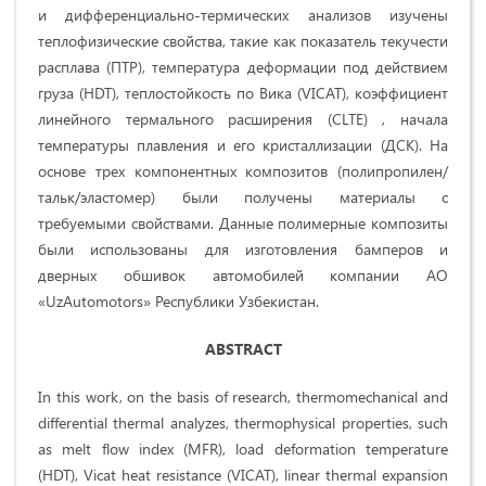
и дифференциально-термических анализов изучены
теплофизические свойства, такие как показатель текучести
расплава (ПТР), температура деформации под действием
груза (HDT), теплостойкость по Вика (VICAT), коэффициент
линейного термального расширения (CLTE) , начала
температуры плавления и его кристаллизации (ДСК). На
основе трех компонентных композитов (полипропилен/
тальк/эластомер) были получены материалы с
требуемыми свойствами. Данные полимерные композиты
были использованы для изготовления бамперов и
дверных обшивок автомобилей компании АО
«UzAutomotors» Республики Узбекистан.
ABSTRACT
In this work, on the basis of research, thermomechanical and
differential thermal analyzes, thermophysical properties, such
as melt flow index (MFR), load deformation temperature
(HDT), Vicat heat resistance (VICAT), linear thermal expansion