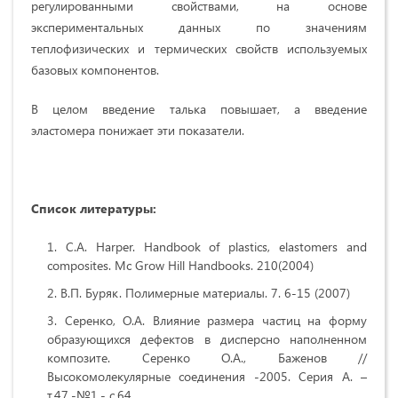
регулированными свойствами, на основе
экспериментальных данных по значениям
теплофизических и термических свойств используемых
базовых компонентов.
В целом введение талька повышает, а введение
эластомера понижает эти показатели.
Список литературы:
С.А. Harper. Handbook of plastics, elastomers and
composites. Mc Grow Hill Handbooks. 210(2004)
В.П. Буряк. Полимерные материалы. 7. 6-15 (2007)
Серенко, О.А. Влияние размера частиц на форму
образующихся дефектов в дисперсно наполненном
композите. Серенко О.А., Баженов //
Высокомолекулярные соединения -2005. Серия А. –
т.47.-№1.- с.64.