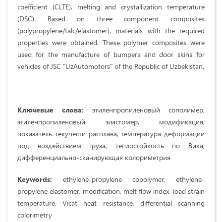
coefficient (CLTE), melting and crystallization temperature
(DSC). Based on three component composites
(polypropylene/talc/elastomer), materials with the required
properties were obtained. These polymer composites were
used for the manufacture of bumpers and door skins for
vehicles of JSC "UzAutomotors" of the Republic of Uzbekistan.
Ключевые слова:
этиленпропиленовый сополимер,
этиленпропиленовый эластомер, модификация,
показатель текучести расплава, температура деформации
под воздействием груза, теплостойкость по Вика,
дифференциально-сканирующая колориметрия
Keywords:
ethylene-propylene copolymer, ethylene-
propylene elastomer, modification, melt flow index, load strain
temperature, Vicat heat resistance, differential scanning
colorimetry