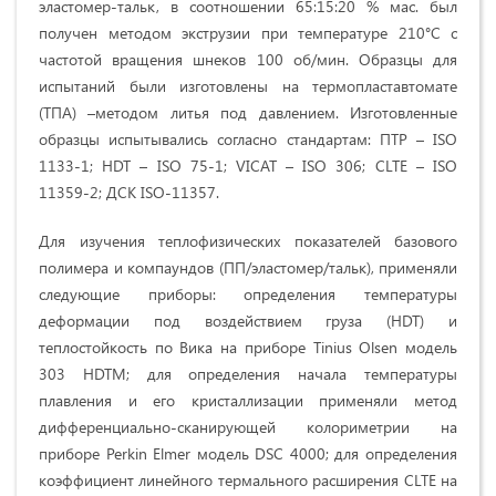
эластомер-тальк, в соотношении 65:15:20 % мас. был
получен методом экструзии при температуре 210°С с
частотой вращения шнеков 100 об/мин. Образцы для
испытаний были изготовлены на термопластавтомате
(ТПА) –методом литья под давлением. Изготовленные
образцы испытывались согласно стандартам: ПТР – ISO
1133-1; HDT – ISO 75-1; VICAT – ISO 306; CLTE – ISO
11359-2; ДСК ISO-11357.
Для изучения теплофизических показателей базового
полимера и компаундов (ПП/эластомер/тальк), применяли
следующие приборы: определения температуры
деформации под воздействием груза (HDT) и
теплостойкость по Вика на приборе Tinius Olsen модель
303 HDTM; для определения начала температуры
плавления и его кристаллизации применяли метод
дифференциально-сканирующей колориметрии на
приборе Perkin Elmer модель DSC 4000; для определения
коэффициент линейного термального расширения CLTE на