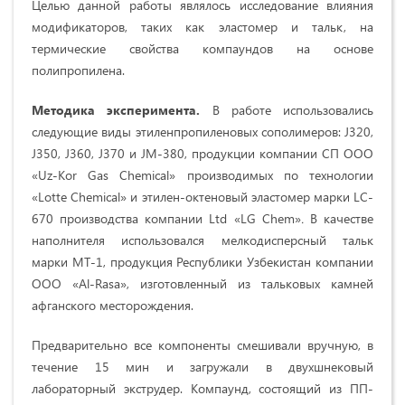
Целью данной работы являлось исследование влияния
модификаторов, таких как эластомер и тальк, на
термические свойства компаундов на основе
полипропилена.
Методика эксперимента.
В работе использовались
следующие виды этиленпропиленовых сополимеров: J320,
J350, J360, J370 и JM-380, продукции компании СП ООО
«Uz-Kor Gas Chemical» производимых по технологии
«Lotte Chemical» и этилен-октеновый эластомер марки LC-
670 производства компании Ltd «LG Chem»
.
В качестве
наполнителя использовался мелкодисперсный тальк
марки МT-1, продукция Республики Узбекистан компании
ООО «Al-Rasa», изготовленный из тальковых камней
афганского месторождения.
Предварительно все компоненты смешивали вручную, в
течение 15 мин и загружали в двухшнековый
лабораторный экструдер. Компаунд, состоящий из ПП-