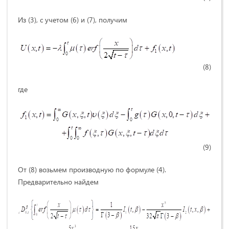
Из (3), с учетом (6) и (7), получим
(8)
где
(9)
От (8) возьмем производную по формуле (4).
Предварительно найдем