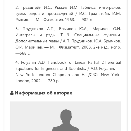
Градштейн И.С., Рыжик И.М. Таблицы интегралов,
сумм, рядов и произведений / И.С. Градштейн, И.М.
Рыжик. — М. : Физматгиз, 1963. — 982 с.
Прудников А.П., Брычков Ю.А., Маричев О.И.
Интегралы и ряды. Т. 3. Специальные функции.
Дополнительные главы / А.П. Прудников, Ю.А. Брычков,
О.И. Маричев. — М. : Физматлит, 2003. 2-е изд., испр.
—668 с.
Polyanin A.D. Handbook of Linear Partial Differential
Equations for Engineers and Scientists. / A.D. Polyanin. —
New York-London: Chapman and Hall/CRC: New York-
London, 2002. — 780 p.
Информация об авторах