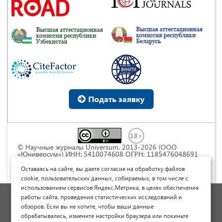
Подать заявку
© Научные журналы Universum, 2013-2026 (ООО
«Юниверсум») ИНН: 5410074608 ОГРН: 1185476048691
Это произведение доступно по
лицензии Creative
Commons « Attribution» («Атрибуция») 4.0
Оставаясь на сайте, вы даете согласие на обработку файлов
Непортированная
.
cookie, пользовательских данных, собираемых, в том числе с
использованием сервисов Яндекс.Метрика, в целях обеспечения
Политика обработки персональных данных
работы сайта, проведения статистических исследований и
обзоров. Если вы не хотите, чтобы ваши данные
Договор оферты
обрабатывались, измените настройки браузера или покиньте
Опубликовать научную статью