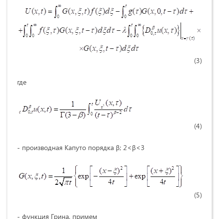
(3)
где
(4)
- производная Капуто порядка β; 2<β<3
(5)
- функция Грина, примем