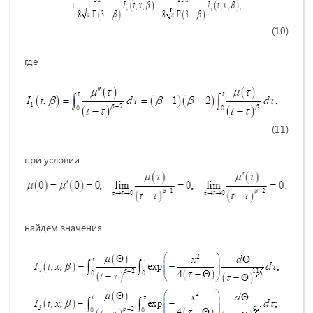
(10)
где
(11)
при условии
найдем значения