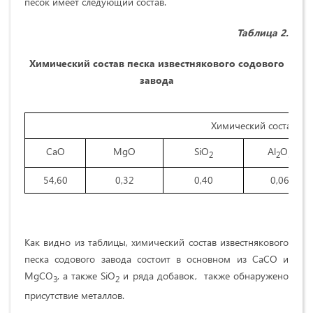
песок имеет следующий состав.
Таблица 2.
Химический состав песка известнякового содового
завода
Химический состав. ма
CaO
MgO
SiO
Al
O
2
2
3
54,60
0,32
0,40
0,06
Как видно из таблицы, химический состав известнякового
песка содового завода состоит в основном из CaCO и
MgCO
, а также SiO
и ряда добавок, также обнаружено
3
2
присутствие металлов.