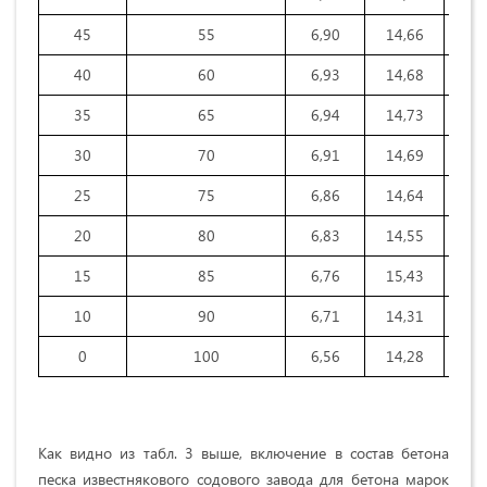
45
55
6,90
14,66
20
40
60
6,93
14,68
20
35
65
6,94
14,73
20
30
70
6,91
14,69
20
25
75
6,86
14,64
20
20
80
6,83
14,55
20
15
85
6,76
15,43
20
10
90
6,71
14,31
20
0
100
6,56
14,28
20
Как видно из табл. 3 выше, включение в состав бетона
песка известнякового содового завода для бетона марок