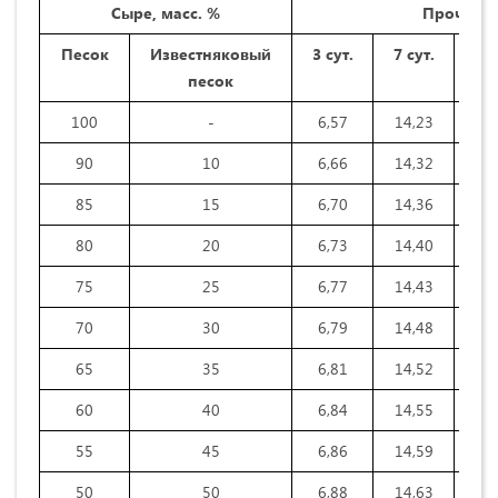
Сыре, масс. %
Прочност
Песок
Известняковый
3 сут.
7 сут.
28 
песок
100
-
6,57
14,23
20
90
10
6,66
14,32
20
85
15
6,70
14,36
20
80
20
6,73
14,40
20
75
25
6,77
14,43
20
70
30
6,79
14,48
20
65
35
6,81
14,52
20
60
40
6,84
14,55
20
55
45
6,86
14,59
20
50
50
6,88
14,63
20