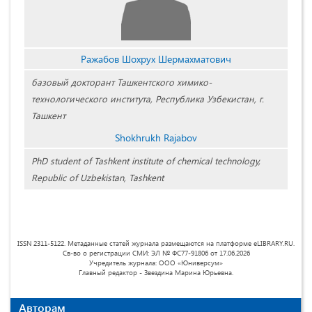
Ражабов Шохрух Шермахматович
базовый докторант Ташкентского химико-
технологического института, Республика Узбекистан, г.
Ташкент
Shokhrukh Rajabov
PhD student of Tashkent institute of chemical technology,
Republic of Uzbekistan, Tashkent
ISSN 2311-5122. Метаданные статей журнала размещаются на платформе eLIBRARY.RU.
Св-во о регистрации СМИ: ЭЛ № ФС77-91806 от 17.06.2026
Учредитель журнала: ООО «Юниверсум»
Главный редактор - Звездина Марина Юрьевна.
Авторам