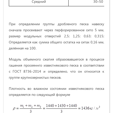
Средний
30–50
При определении группы дробленого песка навеску
сначала просеивают через перфорированное сито 5 мм,
размер модульных отверстий 2‚5; 1‚25; 0‚63; 0‚315;
Определяется как сумма общего остатка на ситах 0‚16 мм,
делённая на 100.
Модуль объемного сжатия образовавшегося в процессе
гашения просеяннго известнякового песка в соответствии
с ГОСТ 8736-2014 и определено, что он относится к
группе крупнозернистых песков.
Плотность во влажном состоянии известнякового песка
определяется по следующей формуле