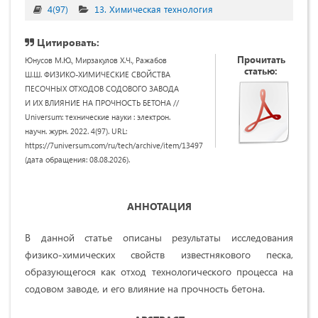
4(97)
13. Химическая технология
Цитировать:
Прочитать
Юнусов М.Ю., Мирзакулов Х.Ч., Ражабов
статью:
Ш.Ш. ФИЗИКО-ХИМИЧЕСКИЕ СВОЙСТВА
ПЕСОЧНЫХ ОТХОДОВ СОДОВОГО ЗАВОДА
И ИХ ВЛИЯНИЕ НА ПРОЧНОСТЬ БЕТОНА //
Universum: технические науки : электрон.
научн. журн. 2022. 4(97). URL:
https://7universum.com/ru/tech/archive/item/13497
(дата обращения: 08.08.2026).
АННОТАЦИЯ
В данной статье описаны результаты исследования
физико-химических свойств известнякового песка,
образующегося как отход технологического процесса на
содовом заводе, и его влияние на прочность бетона.