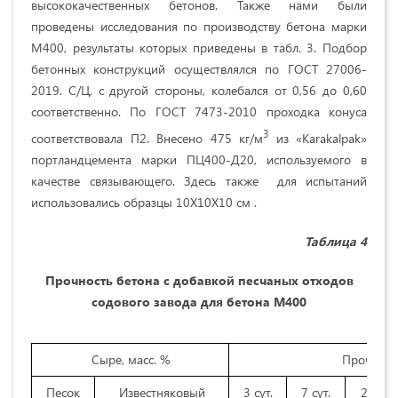
высококачественных бетонов. Также нами были
проведены исследования по производству бетона марки
М400, результаты которых приведены в табл. 3. Подбор
бетонных конструкций осуществлялся по ГОСТ 27006-
2019. С/Ц, с другой стороны, колебался от 0,56 до 0,60
соответственно. По ГОСТ 7473-2010 проходка конуса
3
соответствовала П2. Внесено 475 кг/м
из «Karakalpak»
портландцемента марки ПЦ400-Д20, используемого в
качестве связывающего. Здесь также для испытаний
использовались образцы 10Х10Х10 см .
Таблица 4
Прочность бетона с добавкой песчаных отходов
содового завода для бетона М400
Сыре, масс. %
Прочност
Песок
Известняковый
3 сут.
7 сут.
28 сут.