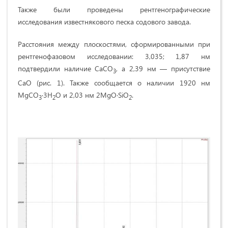
Также были проведены рентгенографические
исследования известнякового песка содового завода.
Расстояния между плоскостями, сформированными при
рентгенофазовом исследовании: 3,035; 1,87 нм
подтвердили наличие CaCO
, а 2,39 нм — присутствие
3
CaO (рис. 1). Также сообщается о наличии 1920 нм
MgCO
∙3H
O и 2,03 нм 2MgO∙SiO
.
3
2
2