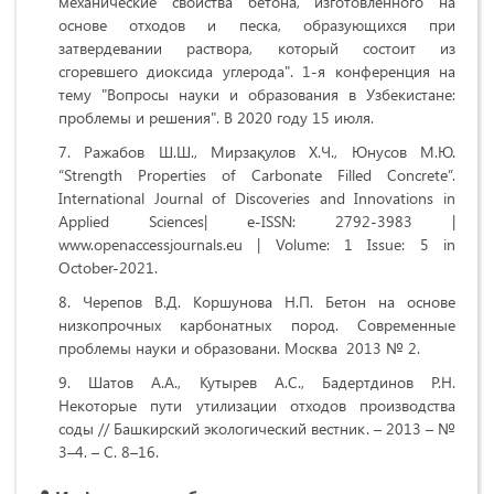
механические свойства бетона, изготовленного на
основе отходов и песка, образующихся при
затвердевании раствора, который состоит из
сгоревшего диоксида углерода". 1-я конференция на
тему "Вопросы науки и образования в Узбекистане:
проблемы и решения". В 2020 году 15 июля.
Ражабов Ш.Ш., Мирзақулов Х.Ч., Юнусов М.Ю.
“Strength Properties of Carbonate Filled Concrete”.
International Journal of Discoveries and Innovations in
Applied Sciences| e-ISSN: 2792-3983 |
www.openaccessjournals.eu | Volume: 1 Issue: 5 in
October-2021.
Черепов В.Д. Коршунова Н.П. Бетон на основе
низкопрочных карбонатных пород. Современные
проблемы науки и образовани. Москва 2013 № 2.
Шатов А.А., Кутырев А.С., Бадертдинов Р.Н.
Некоторые пути утилизации отходов производства
соды // Башкирский экологический вестник. – 2013 – №
3–4. – С. 8–16.