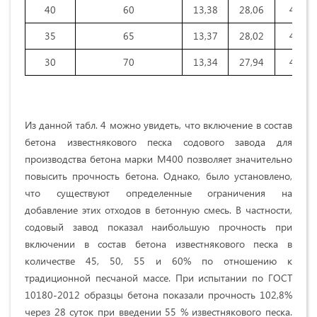
40
60
13,38
28,06
41,54
35
65
13,37
28,02
41,47
30
70
13,34
27,94
41,39
Из данной табл. 4 можно увидеть, что включение в состав
бетона известнякового песка содового завода для
производства бетона марки М400 позволяет значительно
повысить прочность бетона. Однако, было установлено,
что существуют определенные ограничения на
добавление этих отходов в бетонную смесь. В частности,
содовый завод показал наибольшую прочность при
включении в состав бетона известнякового песка в
количестве 45, 50, 55 и 60% по отношению к
традиционной песчаной массе. При испытании по ГОСТ
10180-2012 образцы бетона показали прочность 102,8%
через 28 суток при введении 55 % известнякового песка.