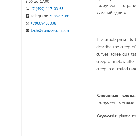
8.00 до 17.00
ползучесть в огран
+7 (499) 117-03-65
«чистый сдвиг».
Telegram:
7universum
+79609483038
tech@7universum.com
The article presents 
describe the creep of
curves agree qualitat
creep of metals after
creep in a limited ran
Ключевые слова:
ползучесть металла
Keywords:
plastic st