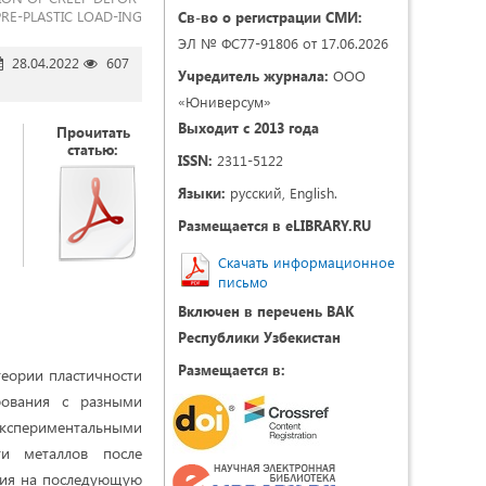
PRE-PLASTIC LOAD-ING
Св-во о регистрации СМИ:
ЭЛ № ФС77-91806 от 17.06.2026
28.04.2022
607
Учредитель журнала:
ООО
«Юниверсум»
Выходит с 2013 года
Прочитать
статью:
ISSN:
2311-5122
Языки:
русский, English.
Размещается в eLIBRARY.RU
Скачать информационное
письмо
Включен в перечень ВАК
Республики Узбекистан
Размещается в:
теории пластичности
рования с разными
экспериментальными
ти металлов после
ния на последующую