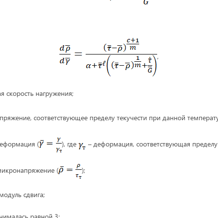
,
я скорость нагружения;
пряжение, соответствующее пределу текучести при данной температу
деформация (
), где
– деформация, соответствующая пределу 
микронапряжение (
);
модуль сдвига;
нималась равной 3;