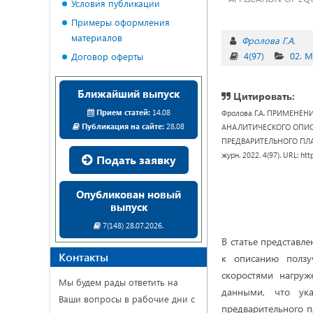
Условия публикации
Примеры оформления
материалов
Фролова Г.А.
4(97)
02. 
Договор оферты
Ближайший выпуск
Цитировать:
Прием статей:
14.08
Фролова Г.А. ПРИМЕНЕ
Публикация на сайте:
28.08
АНАЛИТИЧЕСКОГО ОПИС
ПРЕДВАРИТЕЛЬНОГО ПЛАСТ
журн. 2022. 4(97). URL: ht
Подать заявку
Опубликован новый
выпуск
7(148) 28.07.2026.
В статье представл
Контакты
к описанию ползу
скоростями нагруж
Мы будем рады ответить на
данными, что ука
Ваши вопросы в рабочие дни с
предварительного 