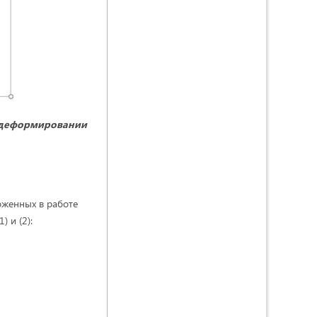
м деформировании
оженных в работе
 и (2):