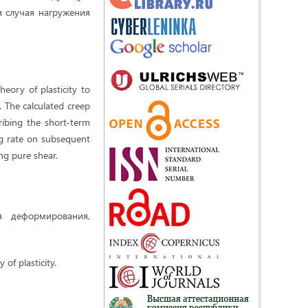
я случая нагружения
heory of plasticity to
. The calculated creep
cribing the short-term
ing rate on subsequent
ing pure shear.
я деформирования,
 of plasticity.