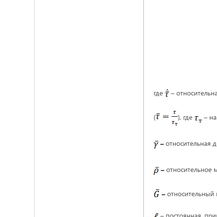
где
– относительна
(
), где
– на
–
относительная 
–
относительное 
–
относительный 
– постоянная, при