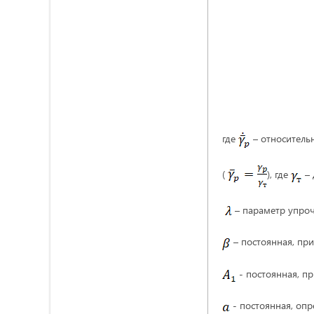
где
– относитель
(
), где
– 
– параметр упроч
– постоянная, при
- постоянная, п
- постоянная, опр