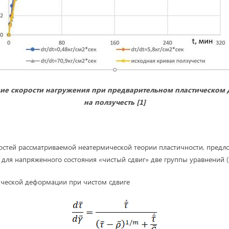
ние скорости нагружения при предварительном пластическо
на ползучесть [1]
остей рассматриваемой неатермической теории пластичности, предл
 для напряженного состояния «чистый сдвиг» две группы уравнений (1)
ической деформации при чистом сдвиге