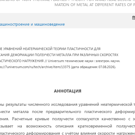
MATION OF METAL AT DIFFERENT RATES OF 
Машиностроение и машиноведение
НИЕ УРАВНЕНИЙ НЕАТЕРМИЧЕСКОЙ ТЕОРИИ ПЛАСТИЧНОСТИ ДЛЯ
АНИЯ ДЕФОРМАЦИИ ПОЛЗУЧЕСТИ МЕТАЛЛА ПРИ РАЗЛИЧНЫХ СКОРОСТЯХ
ИЧЕСКОГО НАГРУЖЕНИЯ // Universum: технические науки : электрон. научн.
tps://7universum.com/ru/tech/archive/item/13375 (дата обращения: 07.08.2026).
АННОТАЦИЯ
ены результаты численного исследования уравнений неатермической 
чести металла после предварительного пластического деформи
ения. Расчетные кривые ползучести согласуются качественно с 
зывает на возможность описания кратковременной ползучес
пластического деформирования с учётом влияния скорости нагруже