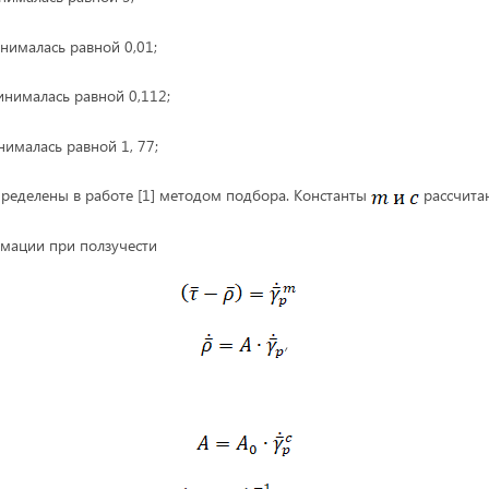
нималась равной 0,01;
инималась равной 0,112;
нималась равной 1, 77;
ределены в работе [1] методом подбора. Константы
рассчитан
мации при ползучести
(
,