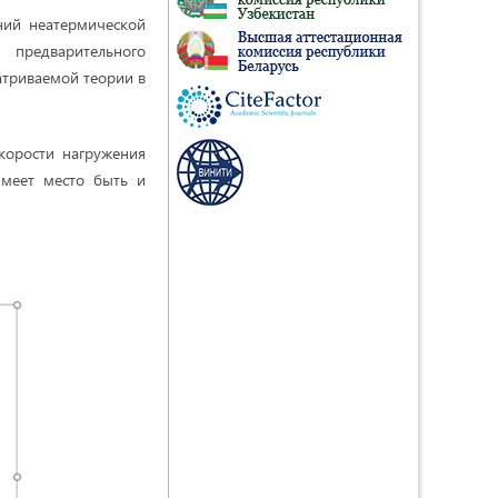
ний неатермической
 предварительного
атриваемой теории в
скорости нагружения
меет место быть и