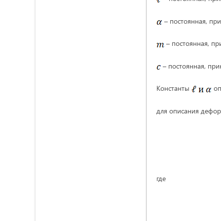
– постоянная, при
– постоянная, пр
– постоянная, при
Константы
оп
для описания дефор
где