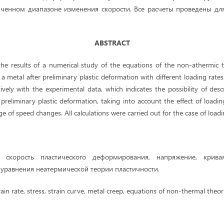
иченном диапазоне изменения скорости. Все расчеты проведены дл
ABSTRACT
the results of a numerical study of the equations of the non-athermic t
 a metal after preliminary plastic deformation with different loading rates
ively with the experimental data, which indicates the possibility of des
 preliminary plastic deformation, taking into account the effect of load
ge of speed changes. All calculations were carried out for the case of load
скорость пластического деформирования, напряжение, крива
, уравнения неатермической теории пластичности.
rain rate, stress, strain curve, metal creep, equations of non-thermal theory