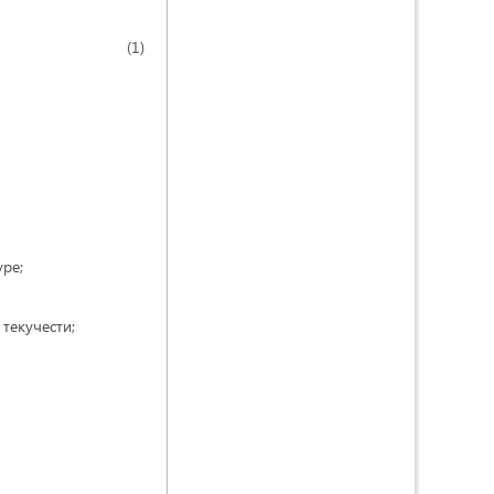
(1)
ре;
текучести;