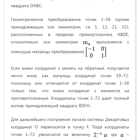
квадрата ОАВС.
Геометрическое преобразование точек 1–38 (кроме
принадлежащих оси симметрии, т.е. 1, 12, 21, 32),
расположенных в пределах прямоугольника ABDE,
относительно оси симметрии
выполняется с
помощью матрицы преобразования
.
Если знаки координат х менять на обратные, получается
нечто иное, как матрицы координат точек 39–72,
поскольку они отличаются от координат точек 1–38
только тем, что знаки координат x меняются на
противоположные. Координаты точек 1–72 дают полный
мотив, принадлежащий квадрату ВDFH.
Для дальнейшего построения начало системы Декартовых
координат О переносится в точку F. Тогда координаты
точек 1–72 увеличатся на величину
, где
–