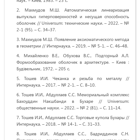
наук. – Киев, 1983. – 23 с.
Махмудов М.Ш. Автоматическая линеаризация
выпуклых гиперповерхностей и несущая способность
оболочек //
Universum
: технические науки. – 2022. – №
2-1 (95). – С. 34–37.
Махмудов М.Ш. Появление аксиоматического метода
в геометрии // Интернаука. – 2019. – № 5-1. – С. 46–48.
Михайленко В.Е., Обухова В.С., Подгорный А.Л.
Формообразование оболочек в архитектуре. – Киев :
Будiвельник, 1972. – 205 с.
Тошев И.И. Чеканка и резьба по металлу //
Интернаука. – 2017. – № 2-1. – С. 8–10.
Тошев И.И., Абдуллаев С.С. Мемориальный комплекс
Бахоуддин Накшбанди в Бухаре // Universum:
общественные науки. – 2022. – № 2 (81). – С. 11–14.
Тошев И.И., Абдуллаев С.С. Торговые купола Бухары //
Интернаука. – 2018. – № 14-1. – С. 31–33.
Тошев И.И., Абдуллаев С.С., Бадриддинов С.Н.