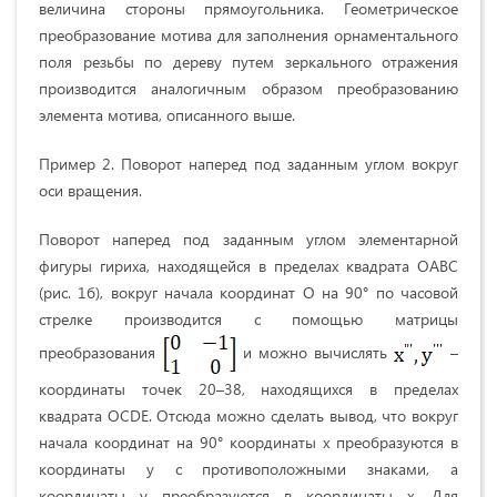
величина стороны прямоугольника. Геометрическое
преобразование мотива для заполнения орнаментального
поля резьбы по дереву путем зеркального отражения
производится аналогичным образом преобразованию
элемента мотива, описанного выше.
Пример 2. Поворот наперед под заданным углом вокруг
оси вращения.
Поворот наперед под заданным углом элементарной
фигуры гириха, находящейся в пределах квадрата OABC
(рис. 1б), вокруг начала координат О на 90° по часовой
стрелке производится с помощью матрицы
преобразования
и можно вычислять
–
координаты точек 20–38, находящихся в пределах
квадрата ОCDE. Отсюда можно сделать вывод, что вокруг
начала координат на 90° координаты х преобразуются в
координаты у с противоположными знаками, а
координаты у преобразуются в координаты х. Для