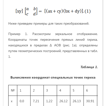
Ниже приведем примеры для таких преобразований.
Пример 1. Рассмотрим зеркальное отображение.
Координаты точек пересечения прямых линий гириха,
находящихся в пределах Δ АОВ (рис. 1а), определены
путем геометрических построений, представленных в табл.
1.
Таблица 1.
Вычисления координат специальных точек гириха
№
1
2
3
4
5
6
7
х
0,0
7,21
1,22
26,12
26,13
30,91
30,