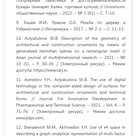
Популярные памятники и достопримечательности
Бухары (минарет Калян, торговые купола) // Universum:
общественные науки. – 2022. – № 2 (81). – С. 7–10.
Тошев И.И., Ураков О.Х. Резьба по дереву в
Узбекистане // Интернаука. – 2017. – № 2-1. – С. 11–13.
Avlyakulova Sh.B. Description of the geometry of
architectural and construction ornaments by means of
generalized hermitian splines on a rectangular mesh //
Asian journal of multidimensional research. – 2021. – №
10 (5). – P. 30–36 / [Электронный ресурс]. – Режим
доступа: https://www.tarj.in.
Axmedov Y.H., Avlyakulova Sh.B. The use of digital
technology in the computer-aided design of surfaces for
architectural and construction ornaments and technical
forms // Journal For Innovative Development in
Pharmaceutical and Technical Science. – 2021. – Vol. 4. – P.
71–76 / [Электронный ресурс]. – Режим доступа:
www.jidps.com.
Sheralievich M.M., Akhmedov Y.H. Use of e4 space in
describing a graph-analytical representation of multi-factor