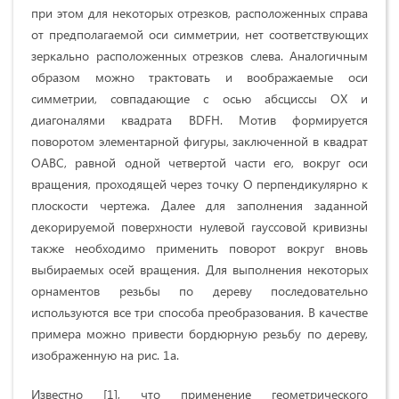
при этом для некоторых отрезков, расположенных справа
от предполагаемой оси симметрии, нет соответствующих
зеркально расположенных отрезков слева. Аналогичным
образом можно трактовать и воображаемые оси
симметрии, совпадающие с осью абсциссы OX и
диагоналями квадрата ВDFH. Мотив формируется
поворотом элементарной фигуры, заключенной в квадрат
ОАВС, равной одной четвертой части его, вокруг оси
вращения, проходящей через точку О перпендикулярно к
плоскости чертежа. Далее для заполнения заданной
декорируемой поверхности нулевой гауссовой кривизны
также необходимо применить поворот вокруг вновь
выбираемых осей вращения. Для выполнения некоторых
орнаментов резьбы по дереву последовательно
используются все три способа преобразования. В качестве
примера можно привести бордюрную резьбу по дереву,
изображенную на рис. 1а.
Известно [1], что применение геометрического