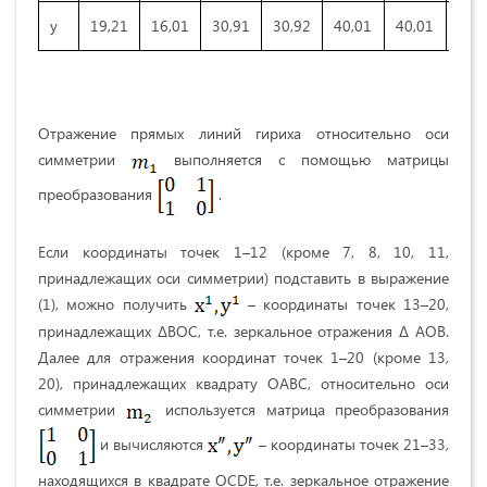
у
19,21
16,01
30,91
30,92
40,01
40,01
30,
Отражение прямых линий гириха относительно оси
симметрии
выполняется с помощью матрицы
преобразования
.
Если координаты точек 1–12 (кроме 7, 8, 10, 11,
принадлежащих оси симметрии) подставить в выражение
(1), можно получить
– координаты точек 13–20,
принадлежащих ΔВОС, т.е. зеркальное отражения Δ АОВ.
Далее для отражения координат точек 1–20 (кроме 13,
20), принадлежащих квадрату ОАВС, относительно оси
симметрии
используется матрица преобразования
и вычисляются
– координаты точек 21–33,
находящихся в квадрате OCDE, т.е. зеркальное отражение