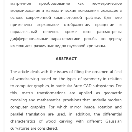
матричное преобразование как геометрическое
моделирование и математические положения, лежащие в
основе современной компьютерной графики. Для чего
применены зеркальное отображение, вращение и
параллельный перенос, кроме того, рассмотрены
дифференциальные характеристики резьбы по дереву
имеющихся различных видов гауссовой кривизны.
ABSTRACT
The article deals with the issues of filling the ornamental field
of woodcarving based on the types of symmetry in relation
to computer graphics, in particular Auto CAD subsystems. For
this, matrix transformations are applied as geometric
modeling and mathematical provisions that underlie modern
computer graphics. For which mirror image, rotation and
parallel translation are used, in addition, the differential
characteristics of wood carving with different Gaussian
curvatures are considered.