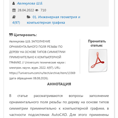
Авлякулова Ш.Б.
28.04.2022
710
01. Инженерная геометрия и
4(97)
компьютерная графика
Цитировать:
Прочитать
Авлякулова Ш.Б. ЗАПОЛНЕНИЕ
статью:
ОРНАМЕНТАЛЬНОГО ПОЛЯ РЕЗЬБЫ ПО
ДЕРЕВУ НА ОСНОВЕ ТИПОВ СИММЕТРИИ
ПРИМЕНИТЕЛЬНО К КОМПЬЮТЕРНОЙ
ГРАФИКЕ // Universum: технические науки :
электрон. научн. журн. 2022. 4(97). URL:
https://7universum.com/ru/tech/archive/item/13369
(дата обращения: 08.08.2026).
АННОТАЦИЯ
В статье рассматриваются вопросы заполнение
орнаментального поля резьбы по дереву на основе типов
симметрии применительно к компьютерной графике, в
частности подсистемах AutoCAD. Для этого применены