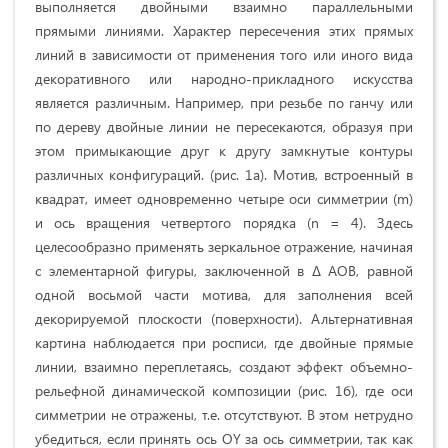
выполняется двойными взаимно параллельными
прямыми линиями. Характер пересечения этих прямых
линий в зависимости от применения того или иного вида
декоративного или народно-прикладного искусства
является различным. Например, при резьбе по ганчу или
по дереву двойные линии не пересекаются, образуя при
этом примыкающие друг к другу замкнутые контуры
различных конфигураций. (рис. 1а). Мотив, встроенный в
квадрат, имеет одновременно четыре оси симметрии (m)
и ось вращения четвертого порядка (n = 4). Здесь
целесообразно применять зеркальное отражение, начиная
с элементарной фигуры, заключенной в Δ АОВ, равной
одной восьмой части мотива, для заполнения всей
декорируемой плоскости (поверхности). Альтернативная
картина наблюдается при росписи, где двойные прямые
линии, взаимно переплетаясь, создают эффект объемно-
рельефной динамической композиции (рис. 1б), где оси
симметрии не отражены, т.е. отсутствуют. В этом нетрудно
убедиться, если принять ось ОY за ось симметрии, так как