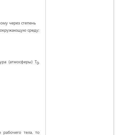
ому через степень
в окружающую среду:
ура (атмосферы) Т
,
0
 рабочего тела, то