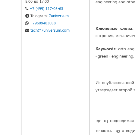
8.00 до 17.00
engineering and othe
+7 (499) 117-03-65
Telegram:
7universum
+79609483038
Ключевые слова
tech@7universum.com
энтропия, механичес
Keywords:
otto engi
«green» engineering.
Из опубликованной 
утверждает второй
где q
-подводимая 
1
теплоты, q
-отводи
2