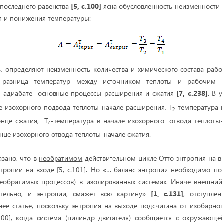
 последнего равенства
[5, с.100]
ясна обусловленность неизменности
я и понижения температуры:
ь, определяют неизменность количества и химического состава раб
я разница температур между источником теплоты и рабоч
 адиабате основные процессы расширения и сжатия
[7, с.238]
. В 
е изохорного подвода теплоты-начале расширения, Т
-температура 
2
онце сжатия, Т
-температура в начале изохорного отвода теплоты
4
нце изохорного отвода теплоты-начале сжатия.
азано, что в
необратимом
действительном цикле Отто энтропия на 
тропии на входе [5, с.101]. Но «… баланс энтропии необходимо по
еобратимых процессов) в изолированных системах. Иначе внешний
ательно, и энтропии, смажет всю картину»
[1, с.131]
, отступле
ее статье, поскольку энтропия на выходе подсчитана от изобарно
.100], когда система (цилиндр двигателя) сообщается с окружающ