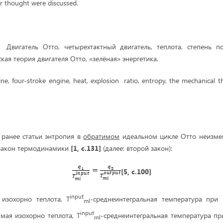
r thought were discussed.
:
Двигатель Отто, четырехтактный двигатель, теплота, степень п
кая теория двигателя Отто, «зелёная» энергетика.
ne, four-stroke engine, heat, explosion
ratio, entropy, the mechanical 
ранее статьи энтропия в
обратимом
идеальном цикле Отто неизм
 закон термодинамики
[1, с.131]
(далее: второй закон):
[5, с.100]
input
изохорно теплота, T
-среднеинтегральная температура при
ml
input
мая изохорно теплота, T
-среднеинтегральная температура п
ml