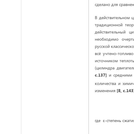
сделано для сравне
В действительном ц
традиционной тео
действительный ц
необходимо очертит
русской классическо
всё учтено-топлив
источником теплот
(цилиндра двигате
с.137]
и средними 
количества и хими
изменения
[8, с.143
где ε-степень сжати