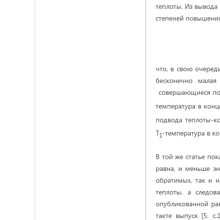
теплоты. Из вывода
степеней повышени
что, в свою очеред
бесконечно мала
совершающиеся по
температура в конц
подвода теплоты-к
Т
-температура в ко
1
В той же статье пок
равна, и меньше эн
обратимых, так и н
теплоты, а следов
опубликованной ран
такте выпуск [5, с