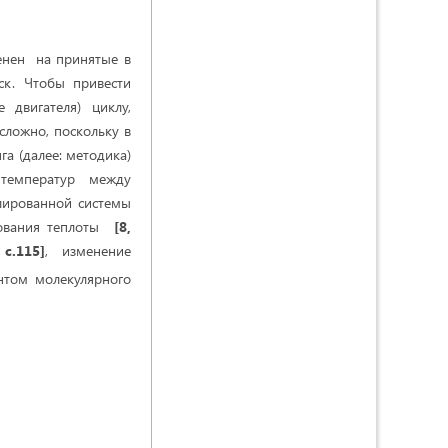
менен на принятые в
к. Чтобы привести
двигателя) циклу,
сложно, поскольку в
га (далее: методика)
 температур
между
лированной системы
зования теплоты
[8,
, с.115]
,
изменение
нтом молекулярного