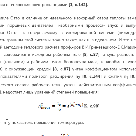
ния с тепловыми электростанциями
[1, с.142]
.
икле Отто, в отличие от идеального, изохорный отвод теплоты за
рии поршневых двигателей изобарными процесса- впуск и выпус
икл Отто к совершаемому в изолированной системе (цилиндре 
ь границы этой системы точно также, как и в идеальном. И это не
й методике теплового расчета проф.-ров В.И.Гриневецкого-Е.К.Мазин
о содержится в исходном рабочем теле
[8, с.87]
, откуда разность
ы (топливом) и рабочим телом бесконечна мала, теплообмен изо
ля) с окружающей средой
[8, с.87]
учтен коэффициентом исполь
показателями политроп расширения n
[8, с.144]
и сжатия n
[8
2
1
ческого состава рабочего тела учтен действительным коэффицие
]
, недостает лишь уравнений степеней повышения
:
[5, с.98]
Т
я, n
-показатель повышения температуры:
5