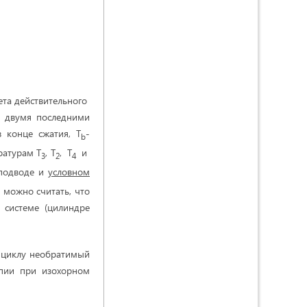
ета действительного
ё двумя последними
в конце сжатия, T
-
b
ратурам Т
, Т
, Т
и
3
2
4
 подводе и
условном
можно считать, что
 системе (цилиндре
 циклу необратимый
опии при изохорном