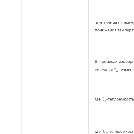
а энтропия на выхо
понижения температ
В процессе изоба
конечная Т
, измен
a
где C
-теплоемкость
v
где C
-теплоемкос
р