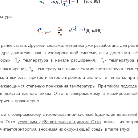
[5, с.98]
ратуры:
[5, с.99]
ранее статьи. Другими словами, методика уже разработана для расч
ндре двигателя как в изолированной системе, если дополнить е
оторых T
- температура в начале расширения, T
- температура 
z
c
е расширения, T
- температура в начале сжатия соответствуют темпе
a
, и вычесть приток и отток энтропии, а значит, и теплоты, при
ыражающимся степенью понижения температуры. При таком подходе 
я действительного цикла Отто к совершаемому в изолированной
черчены правомерно.
ый к совершаемому в изолированной системе (цилиндре двигателя)
икл Отто
условным действительным циклом Отто
, когда из энтр
читается энтропия, вносимая из окружающей среды в такте впуск: