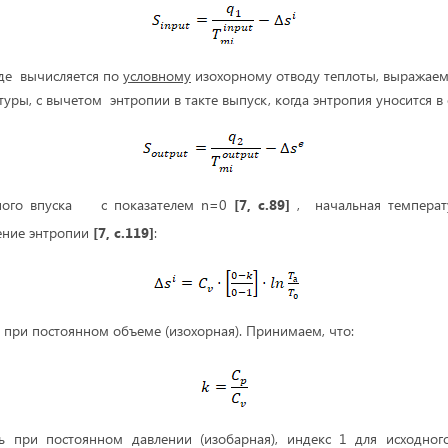
де вычисляется по
условному
изохорному отводу теплоты, выражаем
уры, с вычетом энтропии в такте выпуск, когда энтропия уносится 
рного впуска с показателем n=0
[7, с.89]
, начальная температ
ение энтропии
[7, с.119]
:
 при постоянном объеме (изохорная). Принимаем, что:
ть при постоянном давлении (изобарная), индекс 1 для исходного