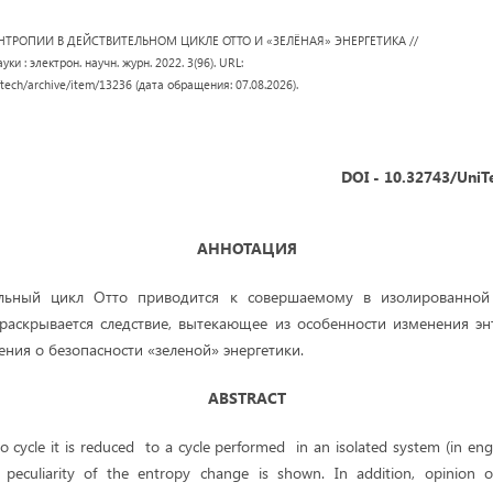
ЭНТРОПИИ В ДЕЙСТВИТЕЛЬНОМ ЦИКЛЕ ОТТО И «ЗЕЛЁНАЯ» ЭНЕРГЕТИКА //
ки : электрон. научн. журн. 2022. 3(96). URL:
/tech/archive/item/13236 (дата обращения: 07.08.2026).
DOI - 10.32743/UniT
АННОТАЦИЯ
ельный цикл Отто приводится к совершаемому в изолированной
 раскрывается следствие, вытекающее из особенности изменения эн
ения о безопасности «зеленой» энергетики.
ABSTRACT
tto cycle it is reduced to a cycle performed in an isolated system (in en
peculiarity of the entropy change is shown. In addition, opinion 