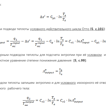
:
при подводе теплоты
условного действительного цикла Отто
[5, с.101]
:
орным подводом теплоты для подсчета энтропии при её
условном
из
естное уравнение степени понижения давления
[5, с.99]
:
водом теплоты запишем энтропию и для
условного
изохорного её отво
ого рабочего тела: