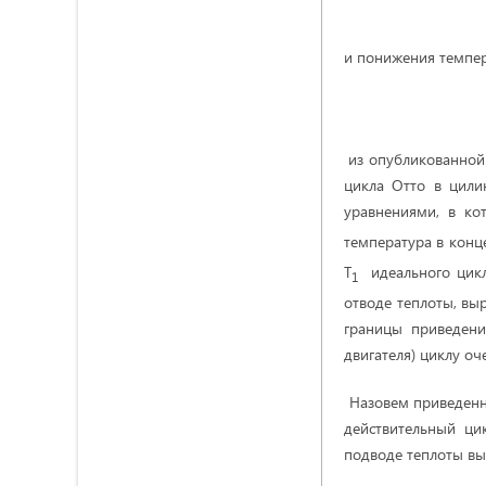
и понижения темпе
из опубликованной 
цикла Отто в цили
уравнениями, в к
температура в конц
Т
идеального цикла
1
отводе теплоты, в
границы приведени
двигателя) циклу о
Назовем приведенн
действительный ц
подводе теплоты вы