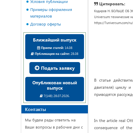
Условия публикации
Цитировать:
Примеры оформления
Кодиров Н. БОЛЬШЕ ОБ 
материалов
Universum: технические нау
https://7universum.com/ru
Договор оферты
Ближайший выпуск
Прием статей:
14.08
Публикация на сайте:
28.08
Подать заявку
В статье действит
Опубликован новый
двигателя) циклу и
выпуск
приводятся рассужд
7(148) 28.07.2026.
Контакты
Мы будем рады ответить на
In the article real O
Ваши вопросы в рабочие дни с
consequence of the 