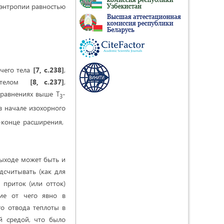
 энтропии равностью
очего тела
[7, с.238]
,
им телом
[8, с.237]
,
уравнениях выше Т
-
3
в начале изохорного
-конце расширения,
выходе может быть и
дсчитывать (как для
 приток (или отток)
ние от чего явно в
го отвода теплоты в
ей средой, что было