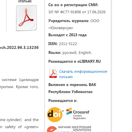
статью:
Св-во о регистрации СМИ:
ЭЛ № ФС77-91806 от 17.06.2026
Учредитель журнала:
ООО
«Юниверсум»
Выходит с 2013 года
ISSN:
2311-5122
ech.2022.96.3.13236
Языки:
русский, English.
Размещается в eLIBRARY.RU
Скачать информационное
письмо
 системе (цилиндре
Включен в перечень ВАК
тропии. Кроме того,
Республики Узбекистан
Размещается в:
gine cylinder) and the
on safety of «green»