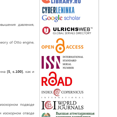
овышения давления,
theory of Оtto engine,
енна
[5, с.100]
, как и
 изохорном подводе
ри изохорном отводе