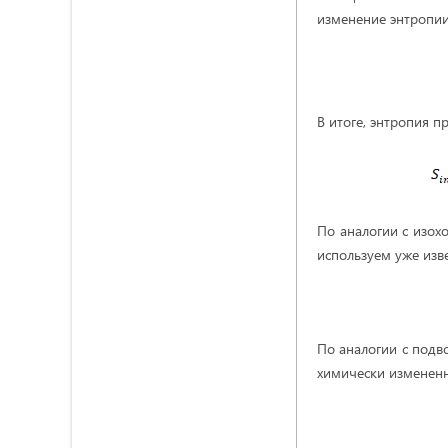
изменение энтропии
В итоге, энтропия 
По аналогии с изох
используем уже изв
По аналогии с под
химически измененн