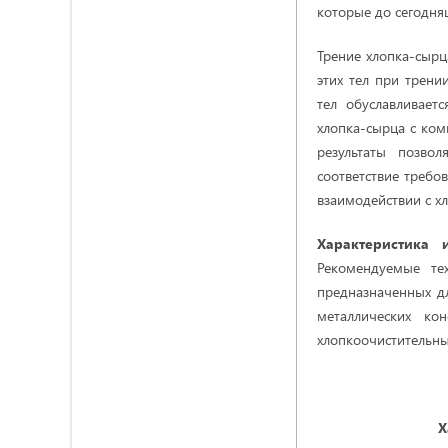
которые до сегодня
Трение хлопка-сыр
этих тел при трени
тел обуславливаетс
хлопка-сырца с ком
результаты позво
соответствие треб
взаимодействии с х
Характеристика 
Рекомендуемые тех
предназначенных д
металлических ко
хлопкоочистительны
Х