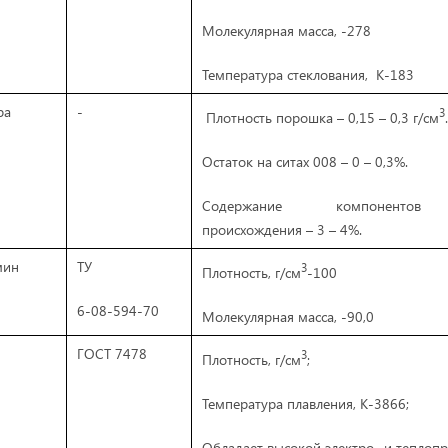
Молекулярная масса, -278
Температура стеклования, К-183
ра
-
3
Плотность порошка – 0,15 – 0,3 г/см
.
Остаток на ситах 008 – 0 – 0,3%.
Содержание компонентов о
происхождения – 3 – 4%.
мин
ТУ
3
Плотность, г/см
-100
6-08-594-70
Молекулярная масса, -90,0
ГОСТ 7478
3
Плотность, г/см
;
Температура плавления, К-3866;
Обладает высокой электро- и теплоп