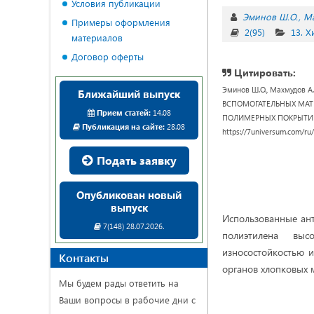
Условия публикации
Эминов Ш.О.
Ма
Примеры оформления
2(95)
13. 
материалов
Договор оферты
Цитировать:
Эминов Ш.О., Махмудов
Ближайший выпуск
ВСПОМОГАТЕЛЬНЫХ МАТ
Прием статей:
14.08
ПОЛИМЕРНЫХ ПОКРЫТИЙ // U
Публикация на сайте:
28.08
https://7universum.com/ru
Подать заявку
Опубликован новый
выпуск
Использованные ан
7(148) 28.07.2026.
полиэти­лена вы
износостойкостью 
Контакты
органов хлопковых
Мы будем рады ответить на
Ваши вопросы в рабочие дни с