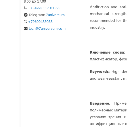
8.00 до 17.00
Antifriction and ant
+7 (499) 117-03-65
mechanical strength
Telegram:
7universum
recommended for the
+79609483038
industry.
tech@7universum.com
Ключевые слова
пластификатор, физ
Keywords:
High dens
and wear-resistant ma
Введение.
Примене
полимерных матери
условиях трения 
антифрикционные с