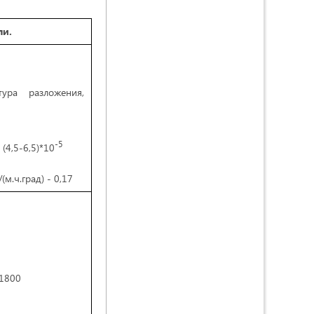
ли.
тура разложения,
-5
(4,5-6,5)*10
м.ч.град) - 0,17
1800