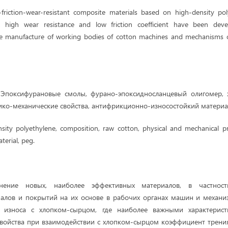
i-friction-wear-resistant composite materials based on high-density p
, high wear resistance and low friction coefficient have been de
 manufacture of working bodies of cotton machines and mechanisms o
:
Эпоксифурановые смолы, фурано-эпоксидносланцевый олигомер,
ико-механические свойства, антифрикционно-износостойкий материал
ity polyethylene, composition, raw cotton, physical and mechanical prop
terial, peg.
ние новых, наиболее эффективных материалов, в частност
алов и покрытий на их основе в рабочих органах машин и механи
и износа с хлопком-сырцом, где наиболее важными характерист
войства при взаимодействии с хлопком-сырцом коэффициент трения