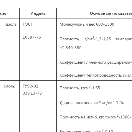
ние
Индекс
Основные показате
я смола
ГОСТ
Молекулярный вес 600-1500
10587-76
3
Плотность, г/см
-1,2-1,25 темпера
0
С-340-350
Коэффициент линейного расширения- 
Коэффициент теплопроводность, ккал/(
е смолы,
ТУ59-02.
3
Плотность, г/см
-1,65
039.13-78
2
Ударная вязкость, кгс*см /см
-125,
2
Прочность на изгиб, кгс*см/см
-1500-
2
Водопоглащение, г/дм
-0,30