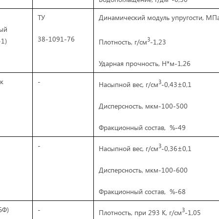
ТУ
Динамический модуль упругости, МП
ый
38-1091-76
3
1)
Плотность, г/см
-1,23
Ударная прочность, Н*м-1,26
к
-
3
Насыпной вес, г/см
-0,43±0,1
Дисперсность, мкм-100-500
Фракционный состав, %-49
-
3
Насыпной вес, г/см
-0,36±0,1
Дисперсность, мкм-100-600
Фракционный состав, %-68
БФ)
-
3
Плотность, при 293 К, г/см
-1,05