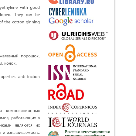
olyethylene with good
veloped. They can be
f the cotton ginning
 железный порошок,
, колок.
erties, anti-friction
и композиционных
змов, работающих в
иками являются их
 и изнашиваемость,