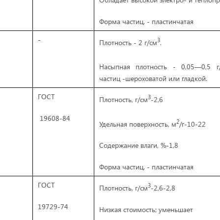
Форма частиц, - пластинчатая
-
3
Плотность
-
2 г/см
.
Насыпная плотность
-
0,05—0,5 г
частиц
-
шероховатой или гладкой.
ГОСТ
3
Плотность, г/см
-2,6
19608-84
2
Удельная поверхность, м
/г-10-22
Содержание влаги, %-1,8
Форма частиц, - пластинчатая
ГОСТ
3
Плотность, г/см
-2,6-2,8
19729-74
Низкая стоимость; уменьшает