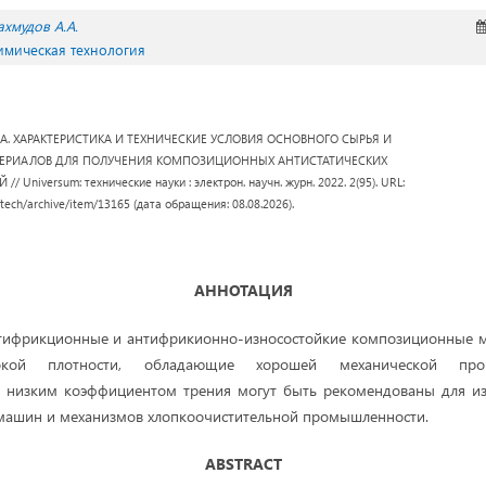
хмудов А.А.
Химическая технология
 А.А. ХАРАКТЕРИСТИКА И ТЕХНИЧЕСКИЕ УСЛОВИЯ ОСНОВНОГО СЫРЬЯ И
ЕРИАЛОВ ДЛЯ ПОЛУЧЕНИЯ КОМПОЗИЦИОННЫХ АНТИСТАТИЧЕСКИХ
niversum: технические науки : электрон. научн. журн. 2022. 2(95). URL:
/tech/archive/item/13165 (дата обращения: 08.08.2026).
АННОТАЦИЯ
тифрикционные и антифрикионно-износостойкие композиционные м
сокой плотности, обладающие хорошей механи­ческой про
и низким коэффициентом трения могут быть рекомендованы для из
 машин и механизмов хлопкоочистительной промышленности.
ABSTRACT