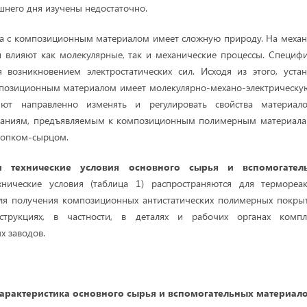
шнего дня изучены недостаточно.
ца с композиционным материалом имеет сложную природу. На механ
и влияют как молекулярные, так и механические процессы. Специ
я возникновением электростатических сил. Исходя из этого, уста
позиционным материалом имеет молекулярно-механо-электрическую
ляют направленно изменять и регулировать свойства материало
ованиям, предъявляемым к композиционным полимерным материал
лопком-сырцом.
и технические условия основного сырья и вспомогател
нические условия (таблица 1) распространяются для термореа
ля получения композиционных антистатических полимерных покрыт
нструкциях, в частности, в деталях и рабочих органах компл
х заводов.
арактеристика основного сырья и вспомогательных материал