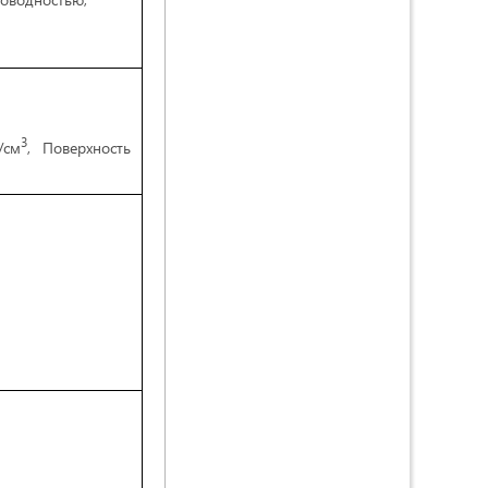
3
/см
, Поверхность