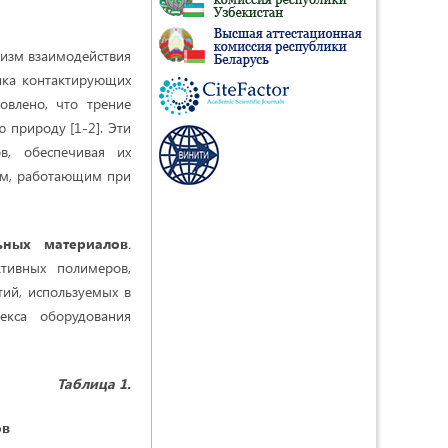
изм взаимодействия
фика контактирующих
новлено, что трение
 природу [1-2]. Эти
в, обеспечивая их
ам, работающим при
ьных материалов
.
ктивных полимеров,
ий, используемых в
екса оборудования
Таблица 1.
ов