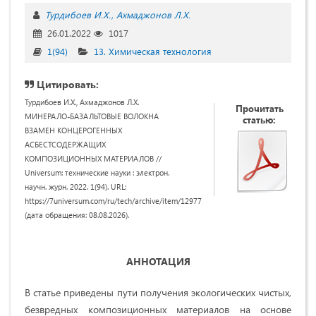
Турдибоев И.Х.
Ахмаджонов Л.Х.
26.01.2022
1017
1(94)
13. Химическая технология
Цитировать:
Турдибоев И.Х., Ахмаджонов Л.Х.
Прочитать
МИНЕРАЛО-БАЗАЛЬТОВЫЕ ВОЛОКНА
статью:
ВЗАМЕН КОНЦЕРОГЕННЫХ
АСБЕСТСОДЕРЖАЩИХ
КОМПОЗИЦИОННЫХ МАТЕРИАЛОВ //
Universum: технические науки : электрон.
научн. журн. 2022. 1(94). URL:
https://7universum.com/ru/tech/archive/item/12977
(дата обращения: 08.08.2026).
АННОТАЦИЯ
В статье приведены пути получения экологических чистых,
безвредных композиционных материалов на основе