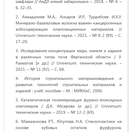
хавфлари // АнДУ илмий хабарномаси. – 2018. – № 4. –
Б. 32–35.
Ахмадалиев М.А., Аскаров И.Р., Турдибоев И.Х.У.
Минерало-базальтовые волокна взамен канцерогенных
асбосодержащих композиционных материалов //
Universum: технические науки. – 2021. – № 8-2 (89). – С.
17–20.
Исследование концентрации меди, никеля и кадмия
в различных типах почв Ферганской области / У.
Рахматов [и др.] // Universum: технические науки. –
2021. – № 11 (92). – С. 68.
История строительного материаловедения и
развития технологий строительных материалов и
изделий : учеб. пособие. – М. : МИКХиС, 2006.
Каталитическая полимеризация фурано-эпоксидных
олигомеров / Д.К. Абсарова [и др.] // Universum:
технические науки. – 2019. – № 12-2 (69).
Мамажонова Р.Т., Юсупова Н.А. Стеклопластики на
основе кубовых остатков фурфурола,