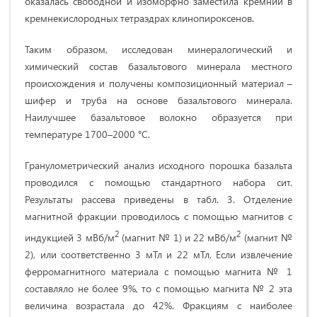
оказалась свободной и изоморфно заместила кремний в
кремнекислородных тетраэдрах клинопироксенов.
Таким образом, исследован минералогический и
химический состав базальтового минерала местного
происхождения и получены композиционный материал –
шифер и труба на основе базальтового минерала.
Наилучшее базальтовое волокно образуется при
температуре 1700–2000 °С.
Гранулометрический анализ исходного порошка базальта
проводился с помощью стандартного набора сит.
Результаты рассева приведены в табл. 3. Отделение
магнитной фракции проводилось с помощью магнитов с
2
2
индукцией 3 мВб/м
(магнит № 1) и 22 мВб/м
(магнит №
2), или соответственно 3 мТл и 22 мТл. Если извлечение
ферромагнитного материала с помощью магнита № 1
составляло не более 9%, то с помощью магнита № 2 эта
величина возрастала до 42%. Фракциям с наиболее