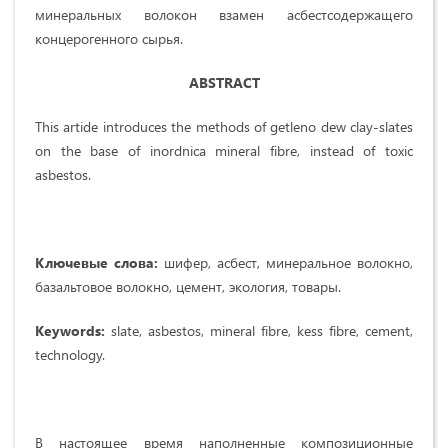
минеральных волокон взамен асбестсодержащего
концерогенного сырья.
ABSTRACT
This artide introduces the methods of getleno dew clay-slates
on the base of inordnica mineral fibre, instead of toxic
asbestos.
Ключевые слова:
шифер, асбест, минеральное волокно,
базальтовое волокно, цемент, экология, товары.
Keywords:
slate, asbestos, mineral fibre, kess fibre, cement,
technology.
В настоящее время наполненные композиционные