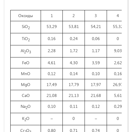
Оксиды
1
2
3
4
SiO
53,29
53,81
54,21
55,32
2
TiO
0,16
0,24
0,06
0
2
Al
O
2,28
1,72
1,17
9,03
2
3
FeO
4,61
4,30
3,59
2,62
MnO
0,12
0,14
0,10
0,16
MgO
17,49
17,79
17,97
26,97
CaO
21,08
21,13
21,68
5,61
Na
O
0,10
0,11
0,12
0,29
2
K
O
–
0
–
0
2
Cr
O
0,80
0,71
0,74
0
2
3