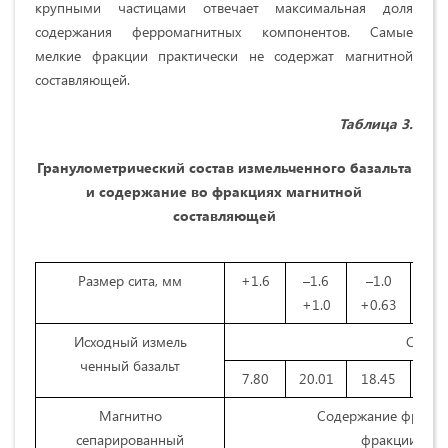
крупными частицами отвечает максимальная доля
содержания ферромагнитных компонентов. Самые
мелкие фракции практически не содержат магнитной
составляющей.
Таблица 3.
Гранулометрический состав измельченного базальта
и
содержание во фракциях магнитной
составляющей
Размер сита, мм
+1.6
–1.6
–1.0
–0.
+1.0
+0.63
+0
Исходный измель
Содер
ченный базальт
7.80
20.01
18.45
14.
Магнитно
Содержание фракции
сепарированный
фракции исхо