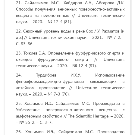
Сайдазимов М.С., Хайдаров А.А., Абсарова Д.К.
Способы получения анионных поверхностно-активных
веществ из неионогенных // Universum: технические
науки. – 2020. – № 12-4 (81).
Сезонный уровень воды в реке Сох / У. Рахматов [и
др.] // Universum: технические науки. – 2021. – № 7-2. –
С. 83–86.
Тожиев Э.А. Определение фурфурилового спирта и
оксидов фурфурилового спирта // Universum:
технические науки. – 2020. – № 12-4 (81).
Турдибоев И.Х.У. Использование
фенолформальдегидно-фурановых связывающих в
литейном производстве // Universum: технические
науки. – 2020. – № 7-3 (76).
Хошимов И.Э., Сайдазимов М.С. Производство в
Узбекистане поверхностно-активного вещества с
амфотерным свойством // The Scientific Heritage. – 2020.
– № 55-2. – С. 3–7.
Хошимов И.Э., Сайдазимов М.С. Производство