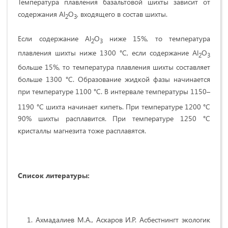
Температура плавления базальтовой шихты зависит от
содержания Al
O
, входящего в состав шихты.
2
3
Если содержание Al
O
ниже 15%, то температура
2
3
плавления шихты ниже 1300 °С, если содержание Al
O
2
3
больше 15%, то температура плавления шихты составляет
больше 1300 °С. Образование жидкой фазы начинается
при температуре 1100 °С. В интервале температуры 1150–
1190 °С шихта начинает кипеть. При температуре 1200
°С
90% шихты расплавится. При температуре 1250 °С
кристаллы магнезита тоже расплавятся.
Список литературы:
Ахмадалиев М.А., Аскаров И.Р. Асбестнингт экологик