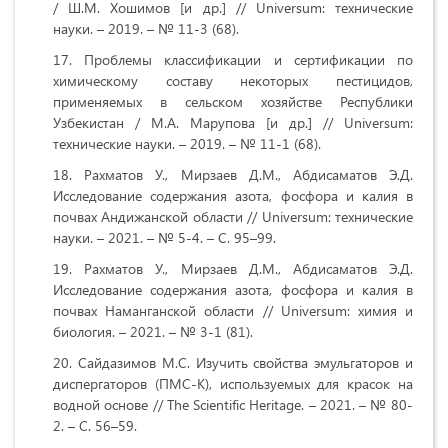
/ Ш.М. Хошимов [и др.] // Universum: технические
науки. – 2019. – № 11-3 (68).
Проблемы классификации и сертификации по
химическому составу некоторых пестицидов,
применяемых в сельском хозяйстве Республики
Узбекистан / М.А. Марупова [и др.] // Universum:
технические науки. – 2019. – № 11-1 (68).
Рахматов У., Мирзаев Д.М., Абдисаматов Э.Д.
Исследование содержания азота, фосфора и калия в
почвах Андижанской области // Universum: технические
науки. – 2021. – № 5-4. – С. 95–99.
Рахматов У., Мирзаев Д.М., Абдисаматов Э.Д.
Исследование содержания азота, фосфора и калия в
почвах Наманганской области // Universum: химия и
биология. – 2021. – № 3-1 (81).
Сайдазимов М.С. Изучить свойства эмульгаторов и
диспергаторов (ПМС-К), используемых для красок на
водной основе // The Scientific Heritage. – 2021. – № 80-
2. – С. 56–59.