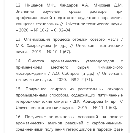
Нишанов М.Ф., Хайдаров А.А., Мирзаев Д.М.
Значение изучения среды раствора при
профессиональной подготовке студентов направления
«пищевая технология» // Universum: технические науки.
– 2020. – № 10-2. – С. 92–94.
Оптимизация процесса отбелки соевого масла /
М.Х. Хамракулова [и др.] // Universum: технические
науки. – 2019. – № 10-1 (67).
Очистка ароматических углеводородов с
применением местного сырья Чимианского
месторождения / А.О. Собиров [и др.] // Universum:
технические науки. – 2020. – № 2-2 (71).
Получение спиртов из растительных отходов
промышленным способом, содержащих пятичленные
гетероциклические спирты / Д.К. Абдсарова [и др.] //
Universum: технические науки. – 2019. – № 11-1 (68).
Получение хинолиновых оснований на основе
ароматических аминов реакцией с карбонильными
соединениями получения гетероциклов в паровой фазе