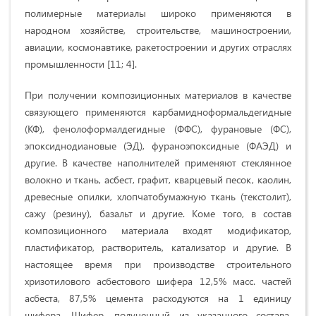
полимерные материалы широко применяются в
народном хозяйстве, строительстве, машиностроении,
авиации, космонавтике, ракетостроении и других отраслях
промышленности [11; 4].
При получении композиционных материалов в качестве
связующего применяются карбамидноформальдегидные
(КФ), фенолоформалдегидные (ФФС), фурановые (ФС),
эпоксиднодиановые (ЭД), фураноэпоксидные (ФАЭД) и
другие. В качестве наполнителей применяют стеклянное
волокно и ткань, асбест, графит, кварцевый песок, каолин,
древесные опилки, хлопчатобумажную ткань (текстолит),
сажу (резину), базальт и другие. Коме того, в состав
композиционного материала входят модификатор,
пластификатор, растворитель, катализатор и другие. В
настоящее время при производстве строительного
хризотилового асбестового шифера 12,5% масс. частей
асбеста, 87,5% цемента расходуются на 1 единицу
шифера. Шифер, полученный из указанного состава,