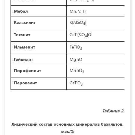
2
4
Мебал
Mn, V, Ti
Кальсилит
K[AlSiO
]
4
Титанит
CaTi[SiO
]O
4
Ильменит
FeTiO
3
Гейкилит
MgTiO
Пирофаннит
MnTiO
3
Перовалит
CaTiO
3
Таблица
2
.
Химический состав основных минералов базальтов,
мас.%