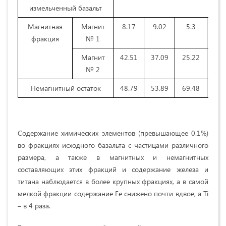
измельченный базальт
Магнитная
Магнит
8.17
9.02
5.3
5.5
фракция
№ 1
Магнит
42.51
37.09
25.22
19.
№ 2
Немагнитный остаток
48.79
53.89
69.48
75.
Содержание химических элементов (превышающее 0.1%)
во фракциях исходного базальта с частицами различного
размера, а также в магнитных и немагнитных
составляющих этих фракций и содержание железа и
титана наблюдается в более крупных фракциях, а в самой
мелкой фракции содержание Fe снижено почти вдвое, а Ti
– в 4 раза.