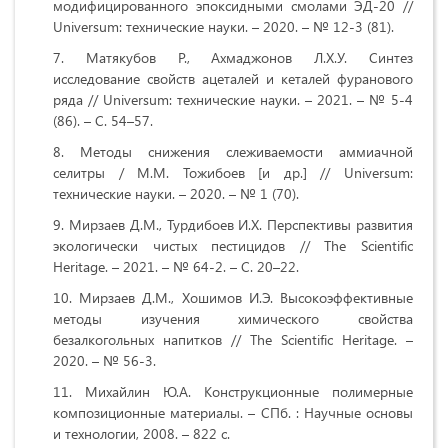
модифицированного эпоксидными смолами ЭД-20 //
Universum: технические науки. – 2020. – № 12-3 (81).
Матякубов Р., Ахмаджонов Л.Х.У. Cинтез
исследование свойств ацеталей и кеталей фуранового
ряда // Universum: технические науки. – 2021. – № 5-4
(86). – С. 54–57.
Методы снижения слеживаемости аммиачной
селитры / М.М. Тожибоев [и др.] // Universum:
технические науки. – 2020. – № 1 (70).
Мирзаев Д.М., Турдибоев И.Х. Перспективы развития
экологически чистых пестицидов // The Scientific
Heritage. – 2021. – № 64-2. – С. 20–22.
Мирзаев Д.М., Хошимов И.Э. Высокоэффективные
методы изучения химического свойства
безалкогольных напитков // The Scientific Heritage. –
2020. – № 56-3.
Михайлин Ю.А. Конструкционные полимерные
композиционные материалы. – СПб. : Научные основы
и технологии, 2008. – 822 с.