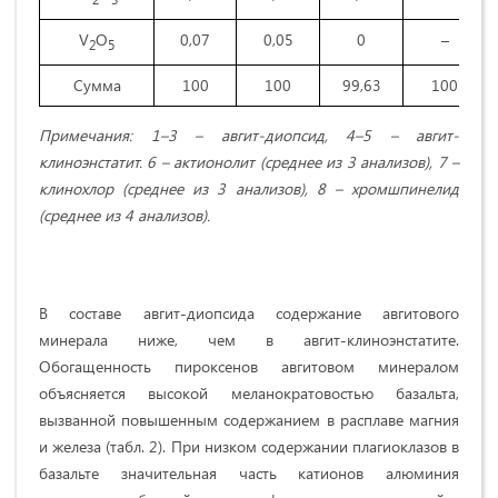
V
O
0,07
0,05
0
–
2
5
Сумма
100
100
99,63
100
Примечания: 1–3 – авгит-диопсид, 4–5 – авгит-
клиноэнстатит. 6 – актионолит (среднее из 3 анализов), 7 –
клинохлор (среднее из 3 анализов), 8 – хромшпинелид
(среднее из 4 анализов).
В составе авгит-диопсида содержание авгитового
минерала ниже, чем в авгит-клиноэнстатите.
Обогащенность пироксенов авгитовом минералом
объясняется высокой меланократовостью базальта,
вызванной повышенным содержанием в расплаве магния
и железа (табл. 2). При низком содержании плагиоклазов в
базальте значительная часть катионов алюминия