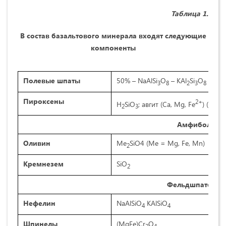
Таблица 1.
В состав базальтового минерала входят следующие
компоненты
Полевые шпаты
50% – NaAlSi
O
– KAl
Si
O
– CaA
3
8
2
3
8
Пироксены
2+
H
SiO
; авгит (Ca, Mg, Fe
) (Mg, 
2
3
Амфиболы
Оливин
Me
SiO4 (Me = Mg, Fe, Mn)
2
Кремнезем
SiO
2
Фельдшпатоид
Нефелин
NaAlSiO
KAlSiO
4
4
Шпинелы
(MgFe)Cr
O