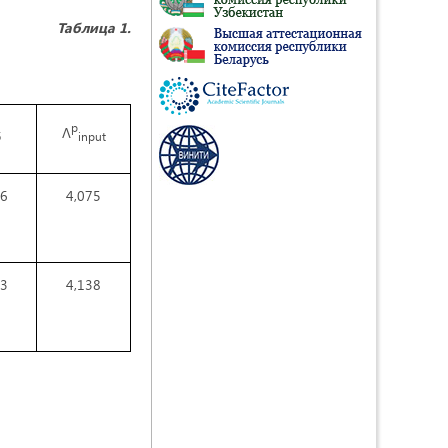
Таблица 1.
p
Λ
5
input
46
4,075
23
4,138