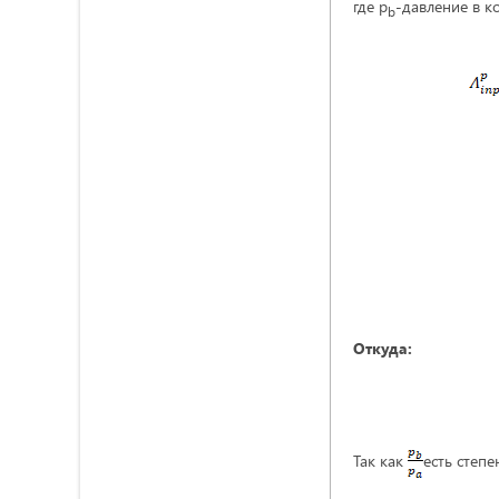
где p
-давление в к
b
Откуда:
Так как
есть степе