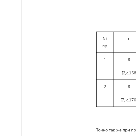
№
ε
пр.
1
8
[2,с.168
2
8
[7, с.170
Точно так же при п