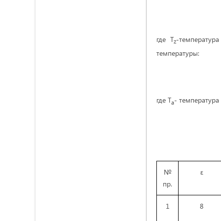
где Т
-температура
z
температуры:
где Т
- температура 
a
№
ε
пр.
1
8