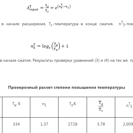
(
Т
 в начале расширения, Т
-температура в конце сжатия, n
-по
с
5
в начале сжатия. Результаты проверки уравнений (3) и (4) на тех же 
Проверочный расчет степени повышения температуры
Т
, К
n
Т
,К
T
n
а
1
z
5
334
1,37
2728
3,78
2,00