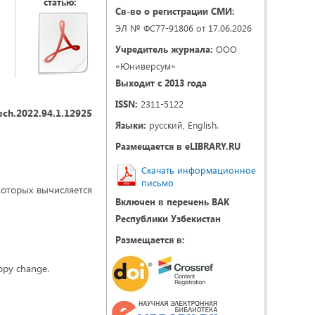
статью:
Св-во о регистрации СМИ:
ЭЛ № ФС77-91806 от 17.06.2026
Учредитель журнала:
ООО
«Юниверсум»
Выходит с 2013 года
ISSN:
2311-5122
ech.2022.94.1.12925
Языки:
русский, English.
Размещается в eLIBRARY.RU
Скачать информационное
письмо
которых вычисляется
Включен в перечень ВАК
Республики Узбекистан
Размещается в:
ropy change.