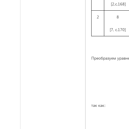
[2,с.168]
2
8
[7, с.170]
Преобразуем уравне
так как: