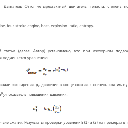
:
Двигатель Отто, четырехтактный двигатель, теплота, степень п
ne, four-stroke engine, heat, explosion
ratio, entropy.
 статьи (далее: Автор) установлено, что при изохорном подво
я подчиняется уравнению:
начале расширения, р
-давление в конце сжатия, ε-степень сжатия, n
с
1
p
n
-показатель повышения давления:
5
чале сжатия. Результаты проверки уравнений (1) и (2) на примерах в т