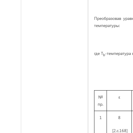
Преобразовав урав
температуры:
где Т
-температура 
b
№
ε
пр.
1
8
[2,с.168]