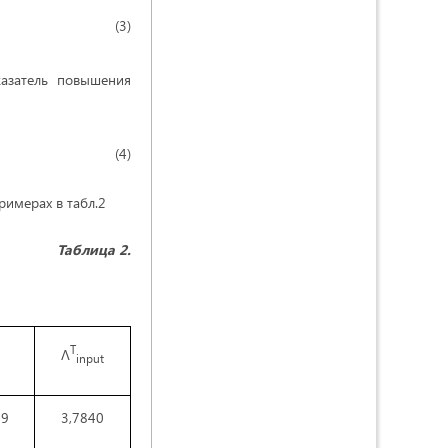
3)
казатель повышения
(4)
примерах в табл.2
Таблица 2.
T
Λ
input
99
3,7840