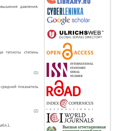
овышения давления,
де теплоты степень
(1)
-средний показатель
(2)
абл.1.