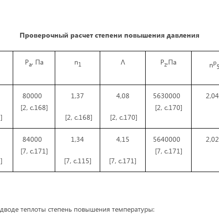
Проверочный расчет степени повышения давления
P
, Па
n
Λ
P
,Па
p
n
a
1
z
80000
1,37
4,08
5630000
2,0
[2, с.168]
[2, с.170]
]
[2, с.168]
[2, с.170]
84000
1,34
4,15
5640000
2,0
[7, с.171]
[7, с.171]
]
[7, с.115]
[7, с.171]
одводе теплоты степень повышения температуры: