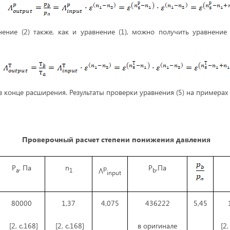
нение (2) также, как и уравнение (1), можно получить уравнение
в конце расширения. Результаты проверки уравнения (5) на примера
Проверочный расчет степени понижения давления
P
, Па
n
P
,Па
p
Λ
a
1
b
input
80000
1,37
4,075
436222
5,45
[2, с.168]
[2, с.168]
в оригинале
[2,