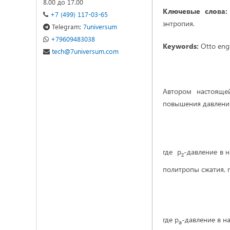
8.00 до 17.00
Ключевые слова
+7 (499) 117-03-65
энтропия.
Telegram:
7universum
+79609483038
Keywords:
Otto engi
tech@7universum.com
Автором настоящей
повышения давлени
где p
-давление в 
z
политропы сжатия, 
где p
-давление в на
a