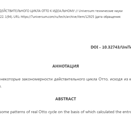
ДЕЙСТВИТЕЛЬНОГО ЦИКЛА ОТТО К ИДЕАЛЬНОМУ // Universum: технические науки
022. 1(94). URL: https://7universum.com/ru/tech/archive/item/12925 (дата обращения:
DOI - 10.32743/UniT
АННОТАЦИЯ
 некоторые закономерности действительного цикла Отто, исходя из 
.
ABSTRACT
d some patterns of real Otto cycle on the basis of which calculated the ent