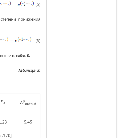
(5)
 степени понижения
(6)
х выше
в табл.3.
Таблица 3.
n
p
Λ
2
output
1,23
5,45
 с.170]