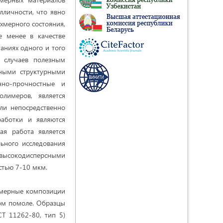
лличности, что явно
хмерного состояния,
не менее в качестве
аниях одного и того
 случаев полезным
вными структурными
нно-прочностные и
лимеров, является
ели непосредственно
аботки и являются
ая работа является
ьного исследования
х высокодисперсными
остью 7-10 мкм.
лимерные композиции
ком помоле. Образцы
Т 11262-80, тип 5)