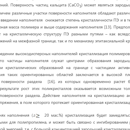
ний. Поверхность частиц кальцита (CaCO
) может являться зароды
3
причем различные участки поверхности наполнителя обладают раз
и введении наполнителя снижается степень кристалличности ПЭ и в т
ная масса полимера и выше содержания наполнителя [13]. Предпола
т на кристаллическую структуру ПЭ разными путями – как вследс
жений на межфазной границе, так и по механизму эпитаксиальной кр
ведении высокодисперсных наполнителей кристаллизация полимеров у
что частицы наполнителя служат центрами образования зародыш
и кристаллических образований на границе с частицами актив
ния таких ориентированных областей заключается в высокой пл
 поверхности раздела [16], из которых одновременно растет 
 результате рост этих поликристаллов оказывается возможным тол
поверхности раздела. Действие наполнителя на кристаллизацию а
пряжения, в поле которого протекает ориентированная кристаллизац
нях наполнения (
≥
20 мас.%) кристаллизация будет замедляться
ыми для полипропилена, и может быть связано с ингибированием р
ой энергией, т.е. с большой концентрацией зародышей кристаллизаци