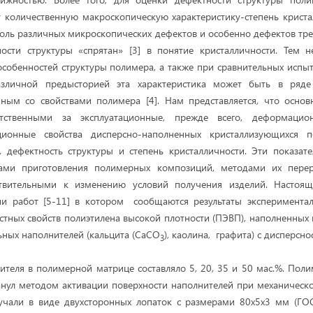
у количественную макроскопическую характеристику-степень криста
толь различных микроскопических дефектов и особенно дефектов тре
ности структуры «спрятан» [3] в понятие кристалличности. Тем 
собенностей структуры полимера, а также при сравнительных испыт
зличной предысторией эта характеристика может быть в ряде
анным со свойствами полимера [4]. Нам представляется, что осно
етственными за эксплуатационные, прежде всего, деформацио
ционные свойства дисперсно-наполненных кристаллизующихся по
, дефектность структуры и степень кристалличности. Эти показат
бами приготовления полимерных композиций, методами их перер
ствительными к изменению условий получения изделий. Настоящ
и работ [5-11] в котором сообщаются результаты экспериментал
стных свойств полиэтилена высокой плотности (ПЭВП), наполненны
ных наполнителей (кальцита (СаСО
), каолина, графита) с дисперсн
3
теля в полимерной матрице составляло 5, 20, 35 и 50 мас.%. По
анул методом активации поверхности наполнителей при механичес
учали в виде двухсторонных лопаток с размерами 80х5х3 мм (ГОС