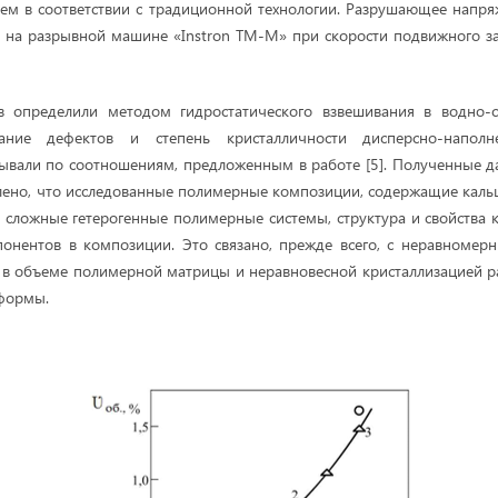
ем в соответствии с традиционной технологии. Разрушающее напр
и на разрывной машине «Instron ТМ-М» при скорости подвижного з
в определили методом гидростатического взвешивания в водно-с
ние дефектов и степень кристалличности дисперсно-напол
ывали по соотношениям, предложенным в работе [5]. Полученные 
влено, что исследованные полимерные композиции, содержащие кальц
 сложные гетерогенные полимерные системы, структура и свойства 
онентов в композиции. Это связано, прежде всего, с неравномер
 в объеме полимерной матрицы и неравновесной кристаллизацией р
 формы.