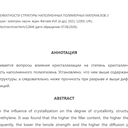
ДЕФЕКТНОСТИ СТРУКТУРЫ НАПОЛНЕННЫХ ПОЛИМЕРНЫХ МАТЕРИАЛОВ //
ки : электрон. научн. журн. Фатоев И.И. [и др.]. 2021. 12(93). URL:
/tech/archive/item/12848 (дата обращения: 07.08.2026).
АННОТАЦИЯ
ивается вопросы влияния кристаллизации на степень кристаллич
сть наполненного полиэтилена. Установлено, что чем выше содержан
труктуры, а следовательно, ниже прочность при разрыве и выше ди
иций.
ABSTRACT
 the influence of crystallization on the degree of crystallinity, struct
lyethylene. It was found that the higher the filler content, the higher th
equently, the lower the tensile strength and the higher the diffusion 