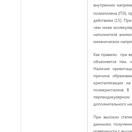
внутренних напряже
полиэтилена (ПЭ), 
действием [15]. Пр
чем ниже молекуляр
наполнителя влияю
механических напря
Как правило, при в
объясняется тем, 
Наличие ориентаци
причина образова
кристаллизации на
поликристаллов. В
перпендикулярном 
дополнительного на
При высоких степе
данными, полученн
поверхности с высок