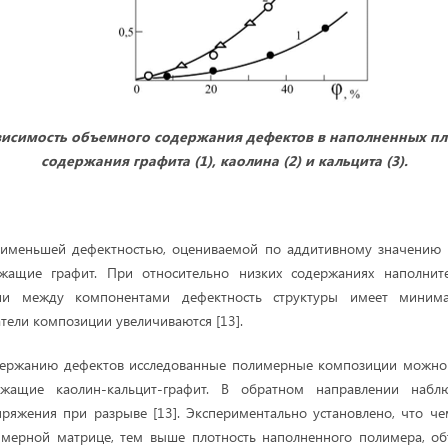
ависимость объемного содержания дефектов в наполненных пл
содержания графита (1), каолина (2) и кальцита (3).
наименьшей дефектностью, оцениваемой по аддитивному значению п
жащие графит. При относительно низких содержаниях наполните
зии между компонентами дефектность структуры имеет миним
тели композиции увеличиваются [13].
ржанию дефектов исследованные полимерные композиции можно 
ржащие каолин-кальцит-графит. В обратном направлении наблю
пряжения при разрыве [13]. Экспериментально установлено, что ч
имерной матрице, тем выше плотность наполненного полимера, о