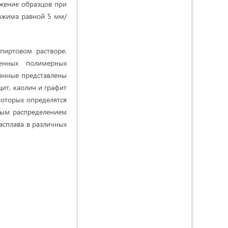
яжение образцов при
ажима равной 5 мм/
пиртовом растворе.
ненных полимерных
данные представлены
ит, каолин и графит
которых определятся
ным распределением
асплава в различных