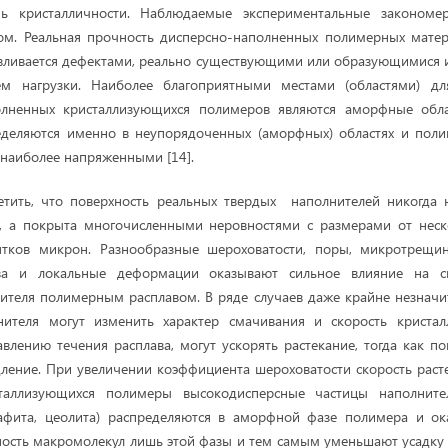
нь кристалличности. Наблюдаемые экспериментальные закономер
м. Реальная прочность дисперсно-наполненных полимерных матери
овливается дефектами, реально существующими или образующимися
ем нагрузки. Наиболее благоприятными местами (областями) дл
лненных кристаллизующихся полимеров являются аморфные облас
еделяются именно в неупорядоченных (аморфных) областях и поли
я наиболее напряженными [14].
етить, что поверхность реальных твердых наполнителей никогда 
ю, а покрыта многочисленными неровностями с размерами от нес
ятков микрон. Разнообразные шероховатости, поры, микротрещи
ава и локальные деформации оказывают сильное влияние на с
ителя полимерным расплавом. В ряде случаев даже крайне незнач
нителя могут изменить характер смачивания и скорость кристал
влению течения расплава, могут ускорять растекание, тогда как 
ление. При увеличении коэффициента шероховатости скорость раст
таллизующихся полимеры высокодисперсные частицы наполнителя
графита, цеолита) распределяются в аморфной фазе полимера и ок
ость макромолекул лишь этой фазы и тем самым уменьшают усадку