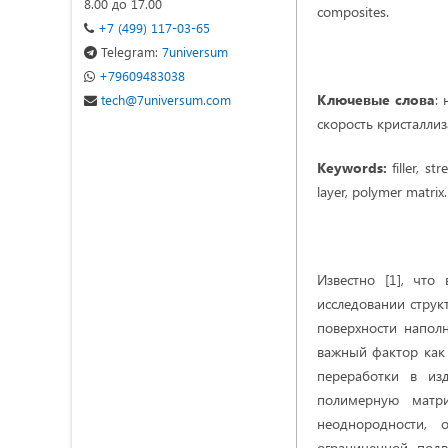
8.00 до 17.00
composites.
+7 (499) 117-03-65
Telegram:
7universum
+79609483038
Ключевые слова
:
tech@7universum.com
скорость кристалли
Keywords:
filler, st
layer, polymer matrix.
Известно [1], что
исследовании струк
поверхности напол
важный фактор как
переработки в изд
полимерную матри
неоднородности, 
ограниченной подв