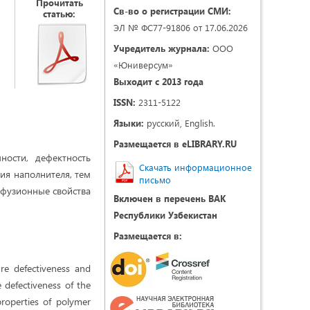
Прочитать
Св-во о регистрации СМИ:
статью:
ЭЛ № ФС77-91806 от 17.06.2026
Учредитель журнала:
ООО
«Юниверсум»
Выходит с 2013 года
ISSN:
2311-5122
Языки:
русский, English.
Размещается в eLIBRARY.RU
ности, дефектность
Скачать информационное
ия наполнителя, тем
письмо
ффузионные свойства
Включен в перечень ВАК
Республики Узбекистан
Размещается в:
ure defectiveness and
e defectiveness of the
properties of polymer