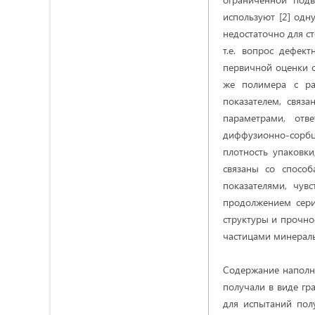
используют [2] одн
недостаточно для с
т.е. вопрос дефект
первичной оценки о
же полимера с ра
показателем, связ
параметрами, отв
диффузионно-сорб
плотность упаковки
связаны со спосо
показателями, чув
продолжением сери
структуры и прочно
частицами минераль
Содержание наполни
получали в виде гр
для испытаний пол