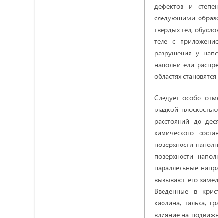
дефектов и степе
следующими образо
твердых тел, обусл
теле с приложени
разрушения у напо
наполнители распр
областях становятс
Следует особо отм
гладкой плоскость
расстояний до дес
химического сост
поверхности наполн
поверхности напол
параллельные напра
вызывают его замед
Введенные в крис
каолина, талька, 
влияние на подвижн