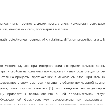
 наполнитель, прочность, дефектность, степени кристалличности, ди
зации, межфазный слой, полимерная матрица.
rength, defectiveness, degrees of crystallinity, diffusion properties, crystalli
 во многих случаях при интерпретации экспериментальных данн
туры и свойств наполненных полимеров активная роль отводится с
нителя на процессы, протекающие в межфазном слое. При этом не
 дефектность структуры, возникающая в объеме полимерной композ
елия, хотя хорошо известно [1], что введение высокодисперс
цу приводит к возникновению в ней дополнительной структ
обусловленной формированием рыхлоупакованных межфазных
ижностью. Более того, для оценки дефектности структуры пол