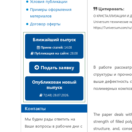
Условия публикации
Цитировать:
Примеры оформления
материалов
О КРИСТАЛЛИЗАЦИИ И 
Universum: технические нау
Договор оферты
https://7universum.com/ru
Ближайший выпуск
Прием статей:
14.08
Публикация на сайте:
28.08
Подать заявку
В работе рассматр
структуры и прочно
выше дефектность с
Опубликован новый
выпуск
полимерных композ
7(148) 28.07.2026.
Контакты
The paper deals with
Мы будем рады ответить на
strength of filled po
Ваши вопросы в рабочие дни с
structure, and, cons