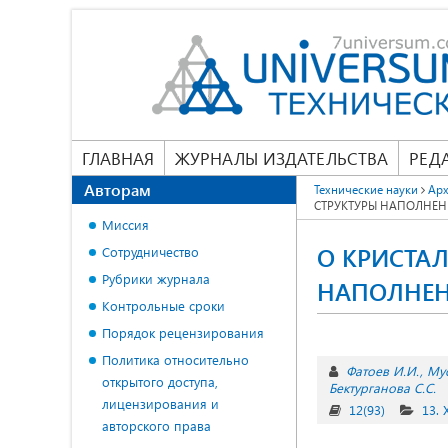
ГЛАВНАЯ
ЖУРНАЛЫ ИЗДАТЕЛЬСТВА
РЕД
Авторам
Технические науки
Арх
СТРУКТУРЫ НАПОЛНЕ
Миссия
О КРИСТА
Сотрудничество
Рубрики журнала
НАПОЛНЕН
Контрольные сроки
Порядок рецензирования
Политика относительно
Фатоев И.И.
Мус
открытого доступа,
Бектурганова С.С.
лицензирования и
12(93)
13.
авторского права