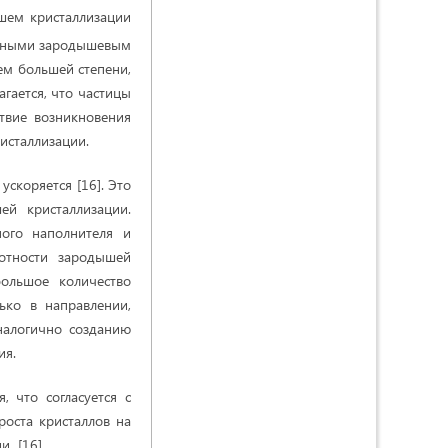
шем кристаллизации
личными зародышевым
ем большей степени,
гается, что частицы
твие возникновения
исталлизации.
скоряется [16]. Это
ей кристаллизации.
ного наполнителя и
отности зародышей
большое количество
ько в направлении,
налогично созданию
ия.
, что согласуется с
оста кристаллов на
и [16].