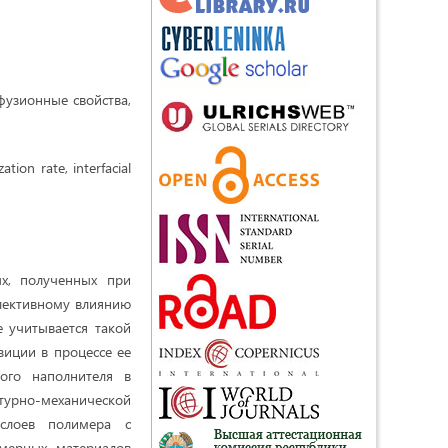
ффузионные свойства,
zation rate, interfacial
ых, полученных при
елективному влиянию
 учитывается такой
иции в процессе ее
ного наполнителя в
урно-механической
 слоев полимера с
имерных материалов