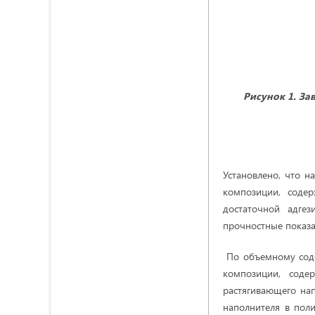
Рисунок 1. З
Установлено, что 
композиции, содер
достаточной адге
прочностные показа
По объемному соде
композиции, соде
растягивающего на
наполнителя в пол