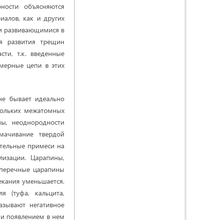
ности объясняются
алов, как и других
 и развивающимися в
я развития трещин
ти, т.к. введенные
мерные цепи в этих
не бывает идеально
кольких межатомных
ны, неоднородности
мачивание твердой
ительные примеси на
лизации. Царапины,
поперечные царапины
екания уменьшается.
 (туфа, кальцита,
азывают негативное
 и появлением в нем