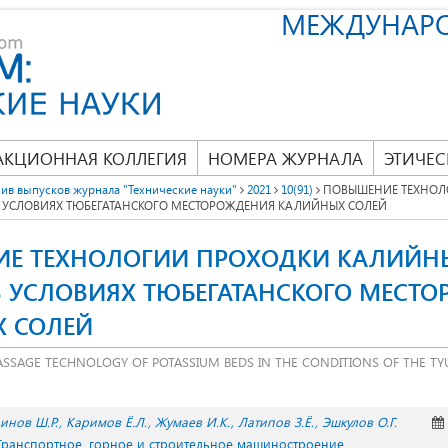
МЕЖДУНАР
АКЦИОННАЯ КОЛЛЕГИЯ
НОМЕРА ЖУРНАЛА
ЭТИЧЕС
ив выпусков журнала "Технические науки"
2021
10(91)
ПОВЫШЕНИЕ ТЕХНОЛ
 УСЛОВИЯХ ТЮБЕГАТАНСКОГО МЕСТОРОЖДЕНИЯ КАЛИЙНЫХ СОЛЕЙ
Е ТЕХНОЛОГИИ ПРОХОДКИ КАЛИЙН
В УСЛОВИЯХ ТЮБЕГАТАНСКОГО МЕСТ
 СОЛЕЙ
ASSAGE TECHNOLOGY OF POTASSIUM BEDS IN THE CONDITIONS OF THE T
инов Ш.Р.
Каримов Ё.Л.
Жумаев И.К.
Латипов З.Ё.
Эшкулов О.Г.
 Транспортное, горное и строительное машиностроение