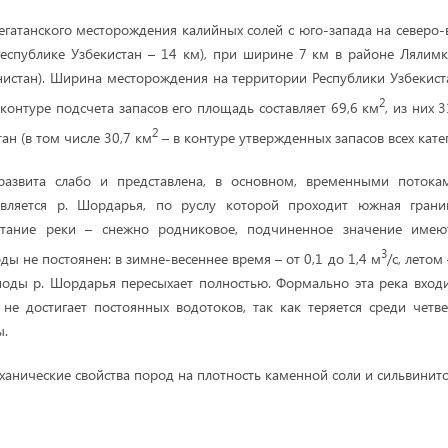
гатанского месторождения калийных солей с юго-запада на северо-в
Республике Узбекистан – 14 км), при ширине 7 км в районе Лялим
нистан). Ширина месторождения на территории Республики Узбекиста
2
 контуре подсчета запасов его площадь составляет 69,6 км
, из них 
2
ан (в том числе 30,7 км
– в контуре утвержденных запасов всех кате
развита слабо и представлена, в основном, временными потока
вляется р. Шордарья, по руслу которой проходит южная грани
итание реки – снежно родниковое, подчиненное значение имею
3
оды не постоянен: в зимне-весеннее время – от 0,1 до 1,4 м
/с, летом
иоды р. Шордарья пересыхает полностью. Формально эта река входи
 не достигает постоянных водотоков, так как теряется среди чет
ы.
нические свойства пород на плотность каменной соли и сильвинитов (