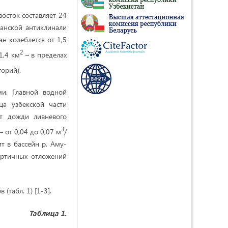
осток составляет 24
канской антиклинали
н колеблется от 1,5
2
31,4 км
– в пределах
горий).
ми. Главной водной
ца узбекской части
т дожди ливневого
3
 – от 0,04 до 0,07 м
/
т в бассейн р. Аму-
вертичных отложений
табл. 1) [1-3].
Таблица 1.