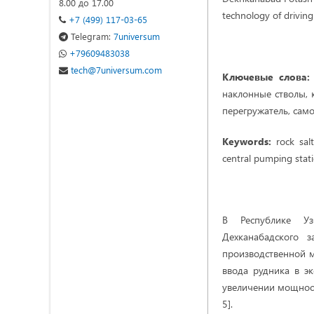
8.00 до 17.00
technology of drivin
+7 (499) 117-03-65
Telegram:
7universum
+79609483038
tech@7universum.com
Ключевые слова:
наклонные стволы, 
перегружатель, сам
Keywords:
rock salt
central pumping stati
В Республике Уз
Дехканабадского 
производственной м
ввода рудника в э
увеличении мощности
5].