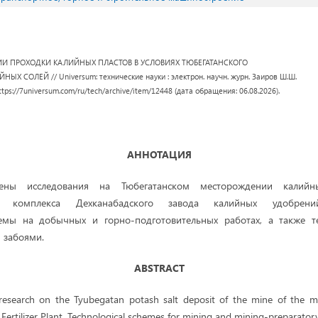
И ПРОХОДКИ КАЛИЙНЫХ ПЛАСТОВ В УСЛОВИЯХ ТЮБЕГАТАНСКОГО
СОЛЕЙ // Universum: технические науки : электрон. научн. журн. Заиров Ш.Ш.
: https://7universum.com/ru/tech/archive/item/12448 (дата обращения: 06.08.2026).
АННОТАЦИЯ
ены исследования на Тюбегатанском месторождении калийн
о комплекса Дехканабадского завода калийных удобрени
хемы на добычных и горно-подготовительных работах, а также т
 забоями.
ABSTRACT
research on the Tyubegatan potash salt deposit of the mine of the m
rtilizer Plant. Technological schemes for mining and mining-preparatory