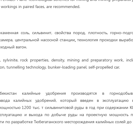
g workings in paired faces, are recommended.
каменная соль, сильвинит, свойства пород, плотность, горно-подг
камера, центральной насосной станции
,
технология проходки вырабо
оходный вагон.
, sylvinite, rock properties, density, mining and preparatory work, incl
on, tunnelling technology, bunker-loading panel, self-propelled car.
бекистан калийные удобрения производятся в горнодобы
завода калийных удобрений, который введен в эксплуатацию
ощностью 1200 тыс. т сильвинитовой руды в год при содержании КС
ксплуатацию и выхода по добыче руды на проектную мощность 
 по разработке Тюбегатанского месторождения калийных солей до 21