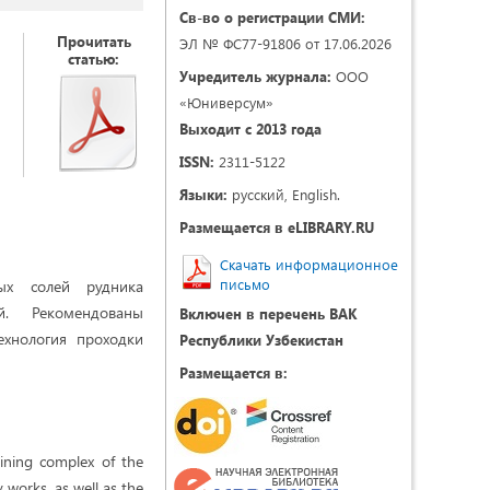
Св-во о регистрации СМИ:
Прочитать
ЭЛ № ФС77-91806 от 17.06.2026
статью:
Учредитель журнала:
ООО
«Юниверсум»
Выходит с 2013 года
ISSN:
2311-5122
Языки:
русский, English.
Размещается в eLIBRARY.RU
Скачать информационное
письмо
ых солей рудника
й. Рекомендованы
Включен в перечень ВАК
ехнология проходки
Республики Узбекистан
Размещается в:
ining complex of the
 works, as well as the