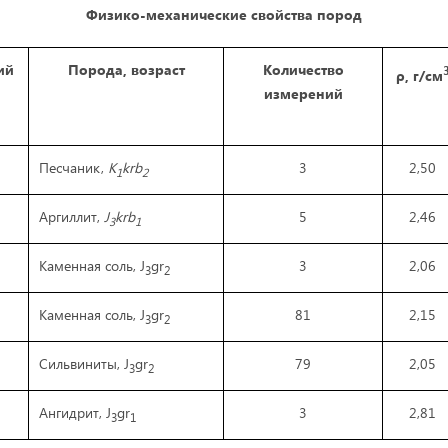
Физико-механические свойства пород
ий
Порода, возраст
Количество
ρ, г/см
измерений
Песчаник,
K
krb
3
2,50
1
2
Аргиллит,
J
krb
5
2,46
3
1
Каменная соль, J
gr
3
2,06
3
2
Каменная соль, J
gr
81
2,15
3
2
Сильвиниты, J
gr
79
2,05
3
2
Ангидрит, J
gr
3
2,81
3
1