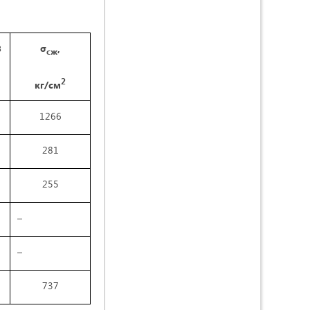
σ
,
3
сж
2
кг/см
1266
281
255
–
–
737