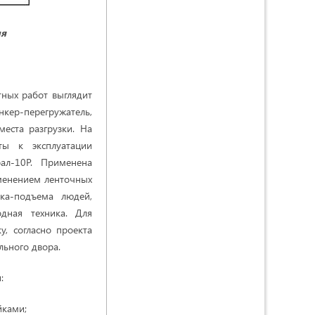
ия
тных работ выглядит
нкер-перегружатель,
еста разгрузки. На
ты к эксплуатации
ал-10Р. Применена
именением ленточных
ска-подъема людей,
дная техника. Для
у, согласно проекта
льного двора.
:
йками;