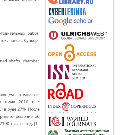
отовительных работ,
ток, панель бункер-
ined shafts, chamber,
вающем комплексе
 в июле 2010 г. с
l в руде 27%. После
принято решение об
00 тыс. т в год. [1-