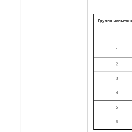
Группа испытан
1
2
3
4
5
6