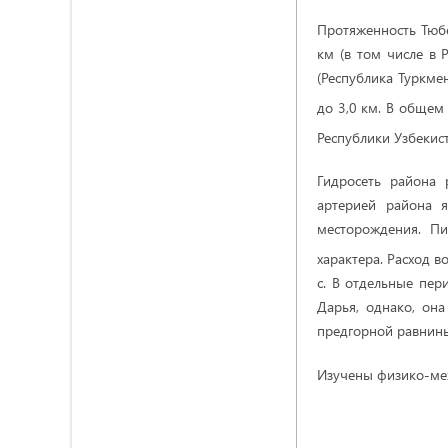
Протяженность Тюбе
км (в том числе в 
(Республика Туркме
до 3,0 км. В общем
Республики Узбекист
Гидросеть района 
артерией района я
месторождения. П
характера. Расход в
с. В отдельные пер
Дарья, однако, она
предгорной равнин
Изучены физико-меха