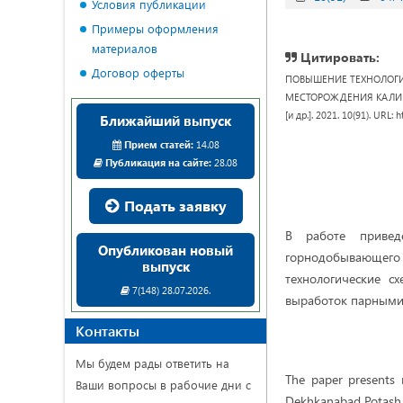
Условия публикации
Примеры оформления
материалов
Цитировать:
Договор оферты
ПОВЫШЕНИЕ ТЕХНОЛОГИ
МЕСТОРОЖДЕНИЯ КАЛИЙНЫХ 
[и др.]. 2021. 10(91). URL
Ближайший выпуск
Прием статей:
14.08
Публикация на сайте:
28.08
Подать заявку
В работе привед
Опубликован новый
горнодобывающег
выпуск
технологические с
7(148) 28.07.2026.
выработок парными
Контакты
Мы будем рады ответить на
The paper presents 
Ваши вопросы в рабочие дни с
Dekhkanabad Potash Fe