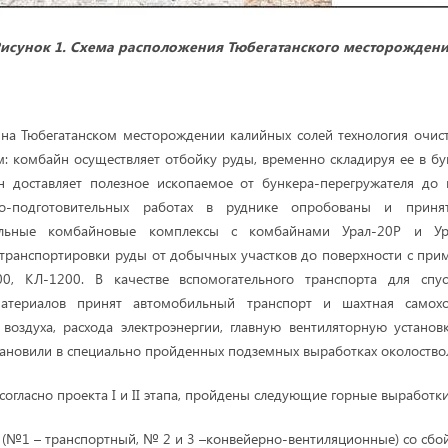
исунок 1. Схема расположения Тюбегатанского месторожден
на Тюбегатанском месторождении калийных солей технология очис
 комбайн осуществляет отбойку руды, временно складируя ее в бу
н доставляет полезное ископаемое от бункера-перегружателя до м
-подготовительных работах в руднике опробованы и приня
ельные комбайновые комплексы с комбайнами Урал-20Р и Ур
транспортировки руды от добычных участков до поверхности с пр
0, КЛ-1200. В качестве вспомогательного транспорта для спу
атериалов принят автомобильный транспорт и шахтная самохо
воздуха, расхода электроэнергии, главную вентиляторную установк
тановили в специально пройденных подземных выработках околоство
согласно проекта I и II этапа, пройдены следующие горные выработки
 (№1 – транспортный, № 2 и 3 –конвейерно-вентиляционные) со сбо