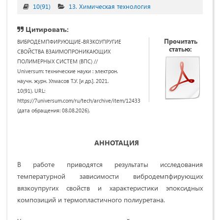
10(91)
13. Химическая технология
Цитировать:
Прочитать
ВИБРОДЕМПФИРУЮЩИЕ-ВЯЗКОУПРУГИЕ
статью:
СВОЙСТВА ВЗАИМОПРОНИКАЮЩИХ
ПОЛИМЕРНЫХ СИСТЕМ (ВПС) //
Universum: технические науки : электрон.
научн. журн. Улмасов Т.У. [и др.]. 2021.
10(91). URL:
https://7universum.com/ru/tech/archive/item/12433
(дата обращения: 08.08.2026).
АННОТАЦИЯ
В работе приводятся результаты исследования
температурной зависимости вибродемпфирующих
вязкоупругих свойств и характеристики эпоксидных
композиций и термопластичного полиуретана.