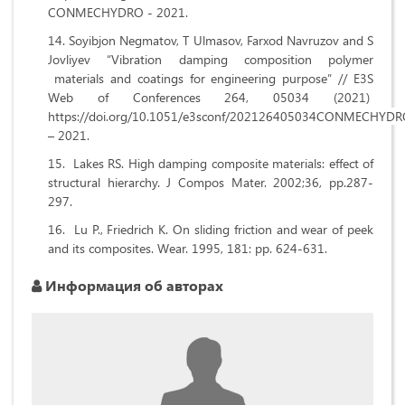
CONMECHYDRO - 2021.
Soyibjon Negmatov, T Ulmasov, Farxod Navruzov and S
Jovliyev “Vibration damping composition polymer
materials and coatings for engineering purpose” // E3S
Web of Conferences 264, 05034 (2021)
https://doi.org/10.1051/e3sconf/202126405034CONMECHYD
– 2021.
Lakes RS. High damping composite materials: effect of
structural hierarchy. J Compos Mater. 2002;36, pp.287-
297.
Lu P., Friedrich K. On sliding friction and wear of peek
and its composites. Wear. 1995, 181: pp. 624-631.
Информация об авторах