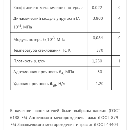
Коэффициент механических потерь,
г
0,022
0,018
Динамический модуль упругости Е'.
3,800
4,100
3
10"
, МПа
0,084
0,073
3
Модуль потерь Е\ 10'
, МПа
Температура стеклования, Тс, К
370
390
Плотность р, г/см
1,250
1,260
Адгезионная прочность б
МПа
30
36
А,
Ударная прочность
б
,
Н/м
1,20
1,21
уд
В качестве наполнителей были выбраны каолин (ГОСТ
6138-76) Ангренского месторождения, тальк (ГОСТ 879-
76) Завальевского месторождения и графит (ГОСТ 44404-