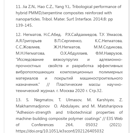
Jia Z.N., Hao C.Z., Yang Y.L. Tribological performance of
hybrid PMMD/serpentine composites reinforced with
nanoparticles. Tribol. Mater. Surf. Interface. 2014;8: pp
139-145.
Негматов, Н.С.Абед, Р.Х.Сайдахмедов, Т.У. Улмасов,
А.Я.Григорьев В.П.Сергиенко, К.С.Негматова,
С.С.Жовлиев, Ж.Н.Негматов, М.М.Содикова,
М.Н.Негматова, О.Х.Абдуллаев, Ф.М.Наврузов.
“Исследование вязкоупругих и адгезионно-
прочностных свойств и разработка эффективных
вибропоглошающих композиционных полимерных
материалов и покрытий машиностроительного
назначения.” // Пластические массы научно-
технический журнал. г. Москва 2020 г. Стр.32.
S. Negmatov, T. Ulmasov, M. Karshiyev, Z.
Makhammadjonov O. Abdulayev, and M. Matsharipova
“Adhesion-strength and tribotechnical properties
of
machine-building composite polymer coatings” // E3S Web
of Conferences 264, 05032 (2021)
https://doi.org/10.1051/e3sconf/202126405032