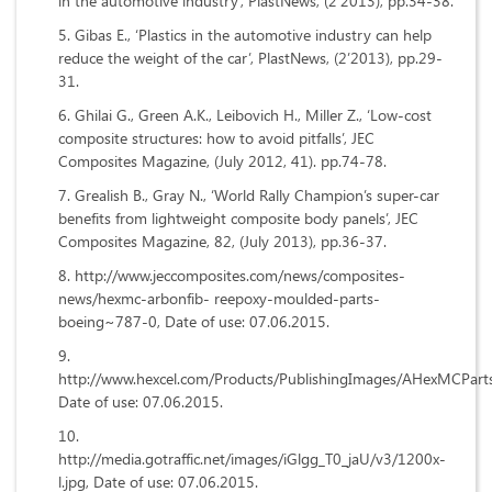
in the automotive industry’, PlastNews, (2’2013), pp.34-38.
Gibas E., ‘Plastics in the automotive industry can help
reduce the weight of the car’, PlastNews, (2’2013), pp.29-
31.
Ghilai G., Green A.K., Leibovich H., Miller Z., ‘Low-cost
composite structures: how to avoid pitfalls’, JEC
Composites Magazine, (July 2012, 41). pp.74-78.
Grealish В., Gray N., ‘World Rally Champion’s super-car
benefits from lightweight composite body panels’, JEC
Composites Magazine, 82, (July 2013), pp.36-37.
http://www.jeccomposites.com/news/composites-
news/hexmc-arbonfib- reepoxy-moulded-parts-
boeing~787-0, Date of use: 07.06.2015.
http://www.hexcel.com/Products/PublishingImages/AHexMCParts
Date of use: 07.06.2015.
http://media.gotraffic.net/images/iGlgg_T0_jaU/v3/1200x-
l.jpg, Date of use: 07.06.2015.