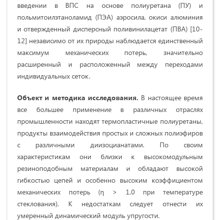
введении в ВПС на основе полиуретана (ПУ) и
польмитоилэтаноламид (ПЭА) аэросила, окиси алюминия
и отвержденный дисперсный поливинилацетат (ПВА) [10-
12] независимо от их природы наблюдается единственный
максимум механических потерь, значительно
расширенный и расположенный между переходами
индивидуальных сеток.
Объект и методика исследования.
В настоящее время
все большее применение в различных отраслях
промышленности находят термопластичные полиуретаны,
продукты взаимодействия простых и сложных полиэфиров
с различными диизоцианатами. По своим
характеристикам они близки к высокомодульным
резиноподобным материалам и обладают высокой
гибкостью цепей и особенно высоким коэффициентом
механических потерь (η > 1,0 при температуре
стеклования). К недостаткам следует отнести их
умеренный динамический модуль упругости.