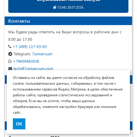
7(148) 28.07.2026.
Контакты
Мы будем рады ответить на Ваши вопросы в рабочие дни с
8.00 до 17.00
+7 (499) 117-03-65
Telegram:
7universum
+79609483038
tech@7universum.com
Оставаясь на сайте, вы даете согласие на обработку файлов
Читателям
cookie, пользовательских данных, собираемых, в том числе с
использованием сервисов Яндекс.Метрика, в целях обеспечения
Архив выпусков
работы сайта, проведения статистических исследований и
Статьи по рубрикам
обзоров. Если вы не хотите, чтобы ваши данные
обрабатывались, измените настройки браузера или покиньте
Наши авторы
сайт.
Расширенный поиск по статьям
OK
Информация о журнале