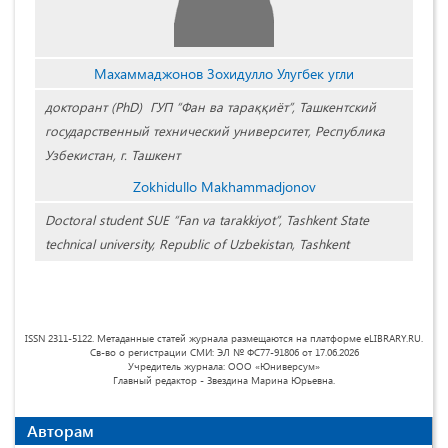
Махаммаджонов Зохидулло Улугбек угли
докторант (PhD) ГУП “Фан ва тараққиёт”, Ташкентский
государственный технический университет, Республика
Узбекистан, г. Ташкент
Zokhidullo Makhammadjonov
Doctoral student SUE “Fan va tarakkiyot”, Tashkent State
technical university, Republic of Uzbekistan, Tashkent
ISSN 2311-5122. Метаданные статей журнала размещаются на платформе eLIBRARY.RU.
Св-во о регистрации СМИ: ЭЛ № ФС77-91806 от 17.06.2026
Учредитель журнала: ООО «Юниверсум»
Главный редактор - Звездина Марина Юрьевна.
Авторам