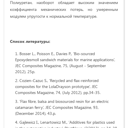
Полиуретан, наоборот обладает высоким значением
коэффициента механических потерь, но умеренным
модулем упругости к нормальной температуре.
Список литературы:
Bosser L., Poisson Е., Davies P., ‘Bio-sourced
Epoxydesmoll sandwich materials for marine applications’,
JEC Composites Magazine, 75, (August - September
2012), 25p.
Cozien-Cazuc S., ‘Recycled and flax-reinforced
composites for the LolaDrayson prototype’, JEC
Composites Magazine, 74, (July 2012), pp.34-35.
‘Flax fibre, balsa and biosourced resin for an electric
catamaran ferry’, JEC Composites Magazine, 93,
(December 2014), 43.p.
Gajlewicz I., Lenartowicz М., ‘Additives for plastics used