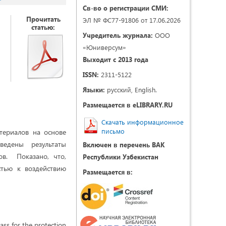
Св-во о регистрации СМИ:
Прочитать
ЭЛ № ФС77-91806 от 17.06.2026
статью:
Учредитель журнала:
ООО
«Юниверсум»
Выходит с 2013 года
ISSN:
2311-5122
Языки:
русский, English.
Размещается в eLIBRARY.RU
Скачать информационное
письмо
териалов на основе
едены результаты
Включен в перечень ВАК
ов. Показано, что,
Республики Узбекистан
стью к воздействию
Размещается в:
ass for the protection