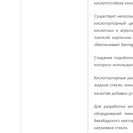
кислотостойких кон
Существует несколь
кислотоупорный це
кислотных и агрес
плиткой, кирпичом 
обеспечивает беспер
Создание подобног
которого используют
Кислотоупорные рас
жидкое стекло, ини
качестве добавки ус
Для разработки ан
оборудований хим
Бекабадского место
натриевое стекло.