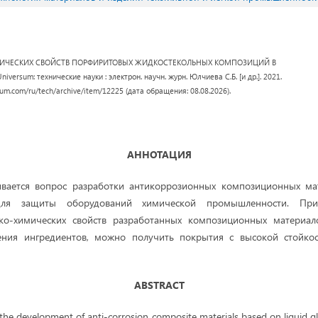
ИЧЕСКИХ СВОЙСТВ ПОРФИРИТОВЫХ ЖИДКОСТЕКОЛЬНЫХ КОМПОЗИЦИЙ В
ersum: технические науки : электрон. научн. журн. Юлчиева С.Б. [и др.]. 2021.
rsum.com/ru/tech/archive/item/12225 (дата обращения: 08.08.2026).
АННОТАЦИЯ
ивается вопрос разработки антикоррозионных композиционных ма
для защиты оборудований химической промышленности. Прив
ко-химических свойств разработанных композиционных материал
ения ингредиентов, можно получить покрытия с высокой стойко
ABSTRACT
the development of anti-corrosion composite materials based on liquid gl