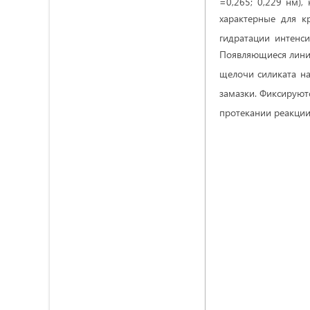
=0,265; 0,229 нм),
характерные для к
гидратации интенси
Появляющиеся линии
щелочи силиката н
замазки. Фиксируют
протекании реакци