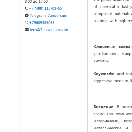
8.00 до 17.00
of chemical industr
+7 (499) 117-03-65
composite materials a
Telegram:
7universum
coatings with high re
+79609483038
tech@7universum.com
Ключевые слов
устойчивость, микр
кислоты.
Keywords:
acid-res
aggressive medium, li
Введение.
В целях
элементов химиче
материалами, кот
металлические и 