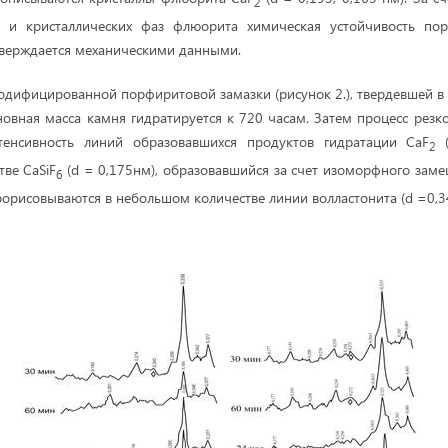
2
 и кристаллических фаз флюорита химическая устойчивость по
тверждается механическими данными.
ифицированной порфиритовой замазки (рисунок 2.), твердевшей в
новная масса камня гидратируется к 720 часам. Затем процесс резко
нтенсивность линий образовавшихся продуктов гидратации CaF
(
2
ве СаSiF
(d = 0,175нм), образовавшийся за счет изоморфного зам
6
рорисовываются в небольшом количестве линии волластонита (d =0,3