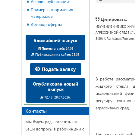
Условия публикации
Примеры оформления
материалов
Цитировать:
Договор оферты
ИЗУЧЕНИЕ ФИЗИКО-ХИМ
АГРЕССИВНОЙ СРЕДЕ // Univ
8(89). URL: https://7unive
Ближайший выпуск
Прием статей:
14.08
Публикация на сайте:
28.08
Подать заявку
В работе рассматр
Опубликован новый
жидкого стекла 
выпуск
исследований физи
7(148) 28.07.2026.
регулируя соотнош
агрессивных сред.
Контакты
Мы будем рады ответить на
Ваши вопросы в рабочие дни с
The paper deals with 