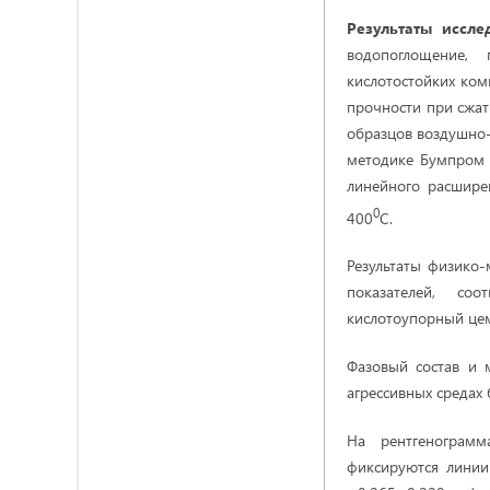
Результаты иссле
водопоглощение, 
кислотостойких ком
прочности при сжат
образцов воздушно-
методике Бумпром 
линейного расшире
0
400
С.
Результаты физико
показателей, со
кислотоупорный цем
Фазовый состав и 
агрессивных средах
На рентгенограмм
фиксируются линии 