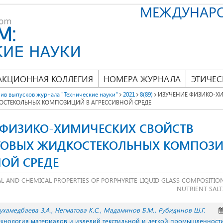
МЕЖДУНАР
АКЦИОННАЯ КОЛЛЕГИЯ
НОМЕРА ЖУРНАЛА
ЭТИЧЕС
ив выпусков журнала "Технические науки"
2021
8(89)
ИЗУЧЕНИЕ ФИЗИКО-Х
СТЕКОЛЬНЫХ КОМПОЗИЦИЙ В АГРЕССИВНОЙ СРЕДЕ
 ФИЗИКО-ХИМИЧЕСКИХ СВОЙСТВ
ОВЫХ ЖИДКОСТЕКОЛЬНЫХ КОМПОЗИ
НОЙ СРЕДЕ
AL AND CHEMICAL PROPERTIES OF PORPHYRITE LIQUID GLASS COMPOSITIO
NUTRIENT SAL
ухамедбаева З.А.
Негматова К.С.
Мадаминов Б.М.
Рубидинов Ш.Г.
Технология материалов и изделий текстильной и легкой промышленност