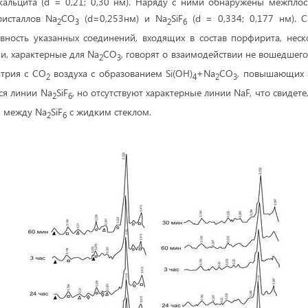
 кальцита (d = 0,21; 0,30 нм). Наряду с ними обнаружены межплос
ристаллов Na
СO
(d=0,253нм) и Na
SiF
(d = 0,334; 0,177 нм). 
2
3
2
6
вность указанных соединений, входящих в состав порфирита, нес
, характерные для Na
СO
, говорят о взаимодействии не вошедшего
2
3
атрия с СО
воздуха с образованием Si(OH)
+Na
СO
, повышающих 
2
4
2
3
ся линии Na
SiF
, но отсутствуют характерные линии NaF, что свидет
2
6
и между Na
SiF
с жидким стеклом.
2
6