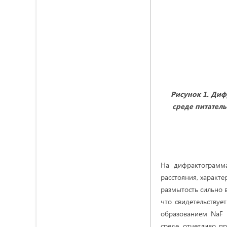
Рисунок 1. Диф
среде питатель
На дифрактограмма
расстояния, характ
размытость сильно 
что свидетельству
образованием NaF 
среде, отчетливо п