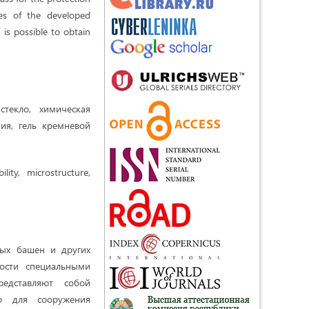
ies of the developed
 is possible to obtain
стекло, химическая
ния, гель кремневой
ility, microstructure,
ных башен и других
ости специальными
редставляют собой
но для сооружения