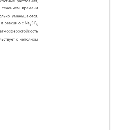
костные расстояния,
С течением времени
колько уменьшаются.
 в реакцию с Na
SiF
2
6
атмосферостойкость
ельствует о неполном