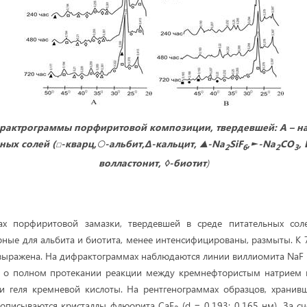
рактрограммы порфиритовой композиции, твердевшей: А – на
ных солей (□-кварц,○-альбит,Δ-кальцит, ▲-Na
SiF
,►-
Na
CO
,
2
6
2
3
волластонит, ◊-биотит
)
х порфиритовой замазки, твердевшей в среде питательных сол
ерные для альбита и биотита, менее интенсифицированы, размыты. К
выражена. На дифрактограммах наблюдаются линии виллиомита NaF (d
ет о полном протекании реакции между кремнефтористым натрием 
и геля кремневой кислоты. На рентгенограммах образцов, хранивш
рописываются кристаллы флюорита CaF
(d = 0,193; 0,165 нм). За с