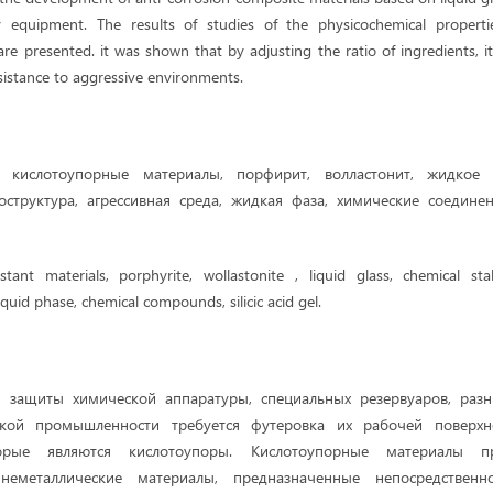
y equipment. The results of studies of the physicochemical propert
re presented. it was shown that by adjusting the ratio of ingredients, it
sistance to aggressive environments.
а:
кислотоупорные материалы, порфирит, волластонит, жидкое 
оструктура, агрессивная среда, жидкая фаза, химические соедине
istant materials, porphyrite, wollastonite , liquid glass, chemical stab
quid phase, chemical compounds, silicic acid gel.
 защиты химической аппаратуры, специальных резервуаров, раз
ской промышленности требуется футеровка их рабочей поверхн
орые являются кислотоупоры. Кислотоупорные материалы
п
неметаллические материалы, предназначенные непосредствен