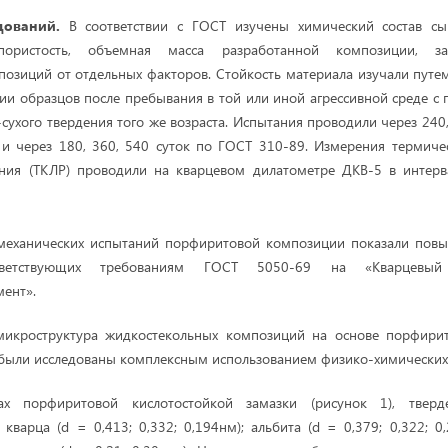
дований.
В соответствии с ГОСТ изучены химический состав сы
пористость, объемная масса разработанной композиции, за
позиций от отдельных факторов. Стойкость материала изучали путе
ии образцов после пребывания в той или иной агрессивной среде с
сухого твердения того же возраста. Испытания проводили через 240,
и через 180, 360, 540 суток по ГОСТ 310-89. Измерения термиче
ния (ТКЛР) проводили на кварцевом дилатометре ДКВ-5 в интерв
-механических испытаний порфиритовой композиции показали пов
ответствующих требованиям ГОСТ 5050-69 на «Кварцевый
ент».
микроструктура жидкостекольных композиций на основе порфирит
 были исследованы комплексным использованием физико-химических
ах порфиритовой кислотостойкой замазки (рисунок 1), тверд
кварца (d = 0,413; 0,332; 0,194нм); альбита (d = 0,379; 0,322; 0,