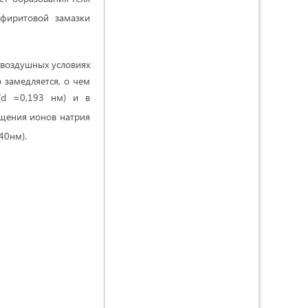
рфиритовой замазки
 воздушных условиях
 замедляется, о чем
d =0,193 нм) и в
ещения ионов натрия
40нм).