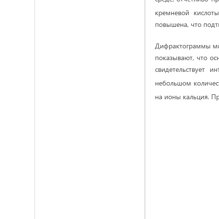
кремневой кислоты
повышена, что под
Дифрактограммы мод
показывают, что ос
свидетельствует и
небольшом количест
на ионы кальция. П