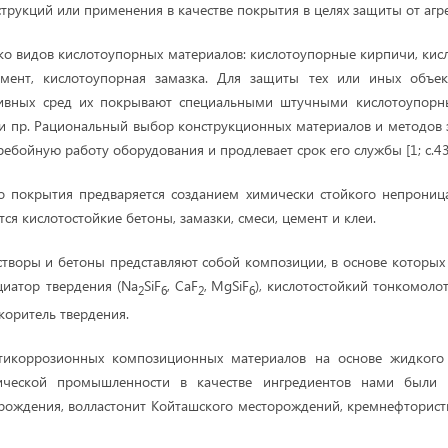
струкций или применения в качестве покрытия в целях защиты от агр
ко видов кислотоупорных материалов: кислотоупорные кирпичи, кис
мент, кислотоупорная замазка. Для защиты тех или иных объек
сивных сред их покрывают специальными штучными кислотоупор
и пр. Рациональный выбор конструкционных материалов и методов
ебойную работу оборудования и продлевает срок его службы [1; с.43
о покрытия предваряется созданием химически стойкого непроница
ся кислотостойкие бетоны, замазки, смеси, цемент и клеи.
творы и бетоны представляют собой композиции, в основе которых
циатор твердения (Na
SiF
, CaF
,
MgSiF
), кислотостойкий тонкомоло
2
6
2
6
коритель твердения.
тикоррозионных композиционных материалов на основе жидкого
ической промышленности в качестве ингредиентов нами были
рождения, волластонит Койташского месторождений, кремнефторис