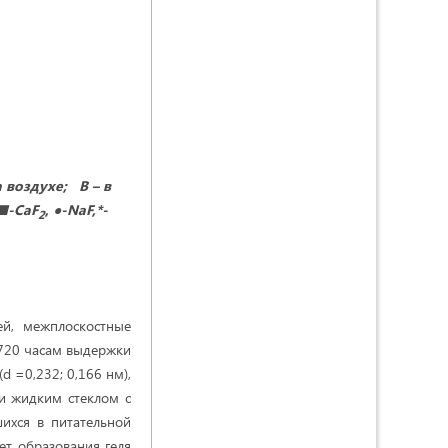
 воздухе; В – в
 ■-
CaF
, ●-
NaF
,*-
2
ей, межплоскостные
 720 часам выдержки
 =0,232; 0,166 нм),
и жидким стеклом с
ихся в питательной
чет образования геля