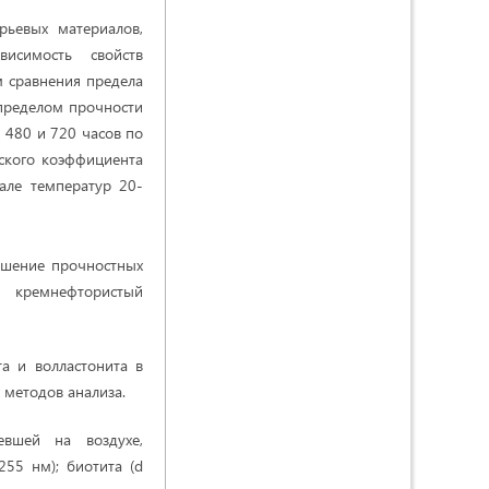
рьевых материалов,
висимость свойств
м сравнения предела
 пределом прочности
 480 и 720 часов по
ского коэффициента
але температур 20-
ышение прочностных
 кремнефтористый
а и волластонита в
 методов анализа.
евшей на воздухе,
255 нм); биотита (d