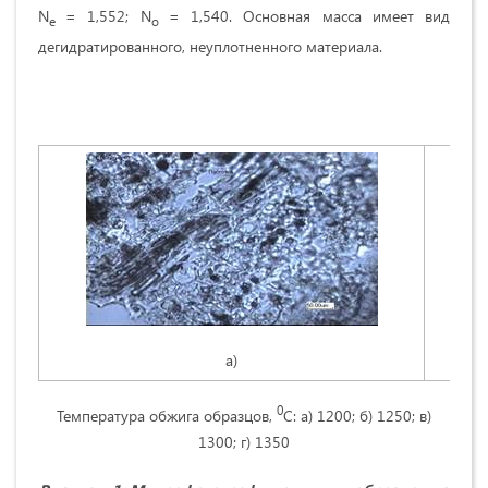
N
= 1,552; N
= 1,540. Основная масса имеет вид
е
o
дегидратированного, неуплотненного материала.
а)
0
Температура обжига образцов,
С: а) 1200; б) 1250; в)
1300; г) 1350