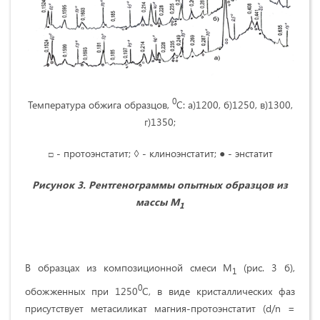
0
Температура обжига образцов,
С: а)1200, б)1250, в)1300,
г)1350;
□ - протоэнстатит; ◊ - клиноэнстатит; ● - энстатит
Рисунок 3. Рентгенограммы опытных образцов из
массы М
1
В образцах из композиционной смеси М
(рис. 3 б),
1
0
обожженных при 1250
С, в виде кристаллических фаз
присутствует метасиликат магния-протоэнстатит (d/n =