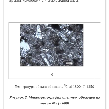
муллита, кристобалита и стекловидной фазы.
а)
0
Температура обжига образцов,
С: а) 1300; б) 1350
Рисунок 2. Микрофотография опытных образцов из
массы М
(х 600)
1