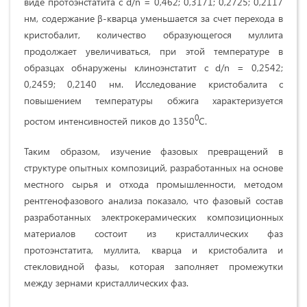
виде протоэнстатита с d/n = 0,462; 0,3171; 0,2725; 0,2117
нм, содержание β-кварца уменьшается за счет перехода в
кристобалит, количество образующегося муллита
продолжает увеличиваться, при этой температуре в
образцах обнаружены клиноэнстатит с d/n = 0,2542;
0,2459; 0,2140 нм. Исследование кристобалита с
повышением температуры обжига характеризуется
0
ростом интенсивностей пиков до 1350
С.
Таким образом, изучение фазовых превращений в
структуре опытных композиций, разработанных на основе
местного сырья и отхода промышленности, методом
рентгенофазового анализа показало, что фазовый состав
разработанных электрокерамических композиционных
материалов состоит из кристаллических фаз
протоэнстатита, муллита, кварца и кристобалита и
стекловидной фазы, которая заполняет промежутки
между зернами кристаллических фаз.