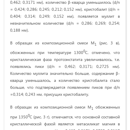
0,462; 0,3171 нм), количество β-кварца уменьшилось (d/n
= 0,424; 0,286; 0,245; 0,212; 0,152 нм), кристобалит (d/n =
0,404; 0,314; 0,249; 0,152 нм), появляется муллит в
незначительном количестве (d/n = 0,286; 0,269; 0,254;
0,188 нм).
В образцах из композиционной смеси М
(рис. 3 в),
1
0
обожженных при температуре 1300
С, отмечено, что
кристаллическая фаза протоэнстатита увеличивалось, т.е.
появлялись пики (d/n = 0,462; 0,3171; 0,2725 нм).
Количество муллита значительно больше, содержание β-
кварца уменьшалось, а количество кристобалита стало
больше, что подтверждается появлением пиков при d/n
=0,314; 0,243 нм, присущих кристобалиту.
В образцах из композиционной смеси М
обожженных
1
0
при 1350
С (рис. 3 г), отмечается, что основной составной
кристаллической фазой является метасиликат магния в