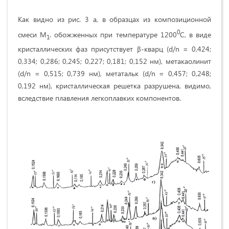
Как видно из рис. 3 а, в образцах из композиционной
0
смеси М
, обожженных при температуре 1200
С, в виде
1
кристаллических фаз присутствует β-кварц (d/n = 0,424;
0,334; 0,286; 0,245; 0,227; 0,181; 0,152 нм), метакаолинит
(d/n = 0,515; 0,739 нм), метатальк (d/n = 0,457; 0,248;
0,192 нм), кристаллическая решетка разрушена, видимо,
вследствие плавления легкоплавких компонентов.