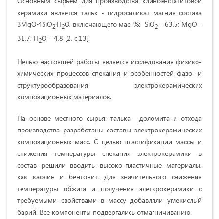
Основным сырьем для производства клиноэнстатитовой
керамики является тальк - гидросиликат магния состава
3MgO∙4SiO
∙Н
О, включающего мас. %: SiO
- 63,5; MgO -
2
2
2
31,7; Н
О - 4,8 [2, с.13].
2
Целью настоящей работы является исследования физико-
химических процессов спекания и особенностей фазо- и
структурообразования электрокерамических
композиционных материалов.
На основе местного сырья: талька, доломита и отхода
производства разработаны составы электрокерамических
композиционных масс. С целью пластификации массы и
снижения температуры спекания электрокерамики в
состав решили вводить высоко-пластичные материалы,
как каолин и бентонит. Для значительного снижения
температуры обжига и получения элеткрокерамики с
требуемыми свойствами в массу добавляли углекислый
барий. Все компоненты подвергались отмагничиванию.