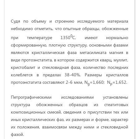
Судя по объему и строению исследуемого материала
небходимо отметить, что опытные образцы, обожженные
0
при температуре 1350
С, имеют нормально
сформированную, плотную структуру, основными фазами
являются кристаллическая фаза метасиликата магния в
виде протоэнстатита, в котором содержится кварц, муллит,
кристобалит и стекловидная фаза, количество последних
колеблется в пределах 38-40%. Размеры кристаллов
протоэнстатита составляют 2-6 мкм, N
=1,660; N
=1,652.
g
p
Петрографическими исследованиями установлены
структура обожженных образцов из стеатитовых
композиционных смесей, сведения о присутствии тех или
иных кристаллических фаз, их размерах и форме, характер
их положения, взаимосвязи между ними и стекловидной
фазой.