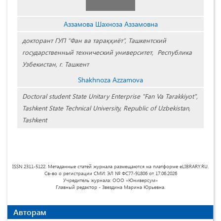
Аззамова Шахноза Аззамовна
докторант ГУП “Фан ва тараққиёт”, Ташкентский
государственный технический университет, Республика
Узбекистан, г. Ташкент
Shakhnoza Azzamova
Doctoral student State Unitary Enterprise "Fan Va Tarakkiyot",
Tashkent State Technical University, Republic of Uzbekistan,
Tashkent
ISSN 2311-5122. Метаданные статей журнала размещаются на платформе eLIBRARY.RU.
Св-во о регистрации СМИ: ЭЛ № ФС77-91806 от 17.06.2026
Учредитель журнала: ООО «Юниверсум»
Главный редактор - Звездина Марина Юрьевна.
Авторам