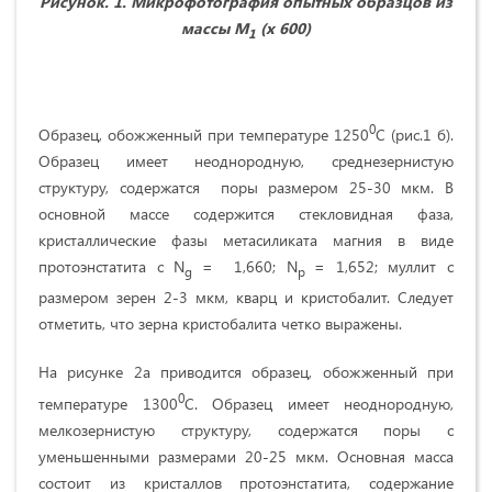
Рисунок. 1. Микрофотография опытных образцов из
массы М
(х 600)
1
0
Образец, обожженный при температуре 1250
С (рис.1 б).
Образец имеет неоднородную, среднезернистую
структуру, содержатся поры размером 25-30 мкм. В
основной массе содержится стекловидная фаза,
кристаллические фазы метасиликата магния в виде
протоэнстатита с N
= 1,660; N
= 1,652; муллит с
g
p
размером зерен 2-3 мкм, кварц и кристобалит. Следует
отметить, что зерна кристобалита четко выражены.
На рисунке 2а приводится образец, обожженный при
0
температуре 1300
С. Образец имеет неоднородную,
мелкозернистую структуру, содержатся поры с
уменьшенными размерами 20-25 мкм. Основная масса
состоит из кристаллов протоэнстатита, содержание