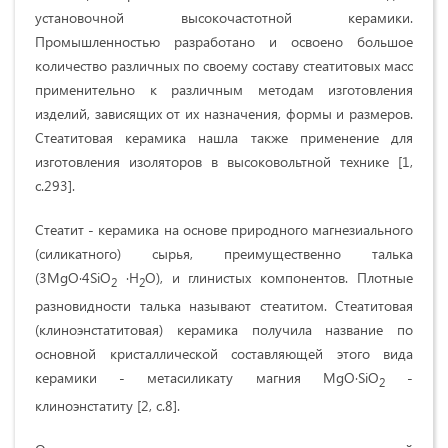
установочной высокочастотной керамики.
Промышленностью разработано и освоено большое
количество различных по своему составу стеатитовых масс
применительно к различным методам изготовления
изделий, зависящих от их назначения, формы и размеров.
Стеатитовая керамика нашла также применение для
изготовления изоляторов в высоковольтной технике
[1,
c
.293].
Стеатит - керамика на основе природного магнезиального
(силикатного) сырья, преимущественно талька
(3МgO∙4SiО
∙H
O), и глинистых компонентов. Плотные
2
2
разновидности талька называют стеатитом. Стеатитовая
(клиноэнстатитовая) керамика получила название по
основной кристаллической составляющей этого вида
керамики - метасиликату магния MgO∙SiO
-
2
клиноэнстатиту [2, с.8].