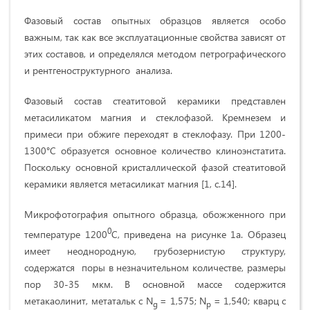
Фазовый состав опытных образцов является особо
важным, так как все эксплуатационные свойства зависят от
этих составов, и определялся методом петрографического
и рентгеноструктурного анализа.
Фазовый состав стеатитовой керамики представлен
метасиликатом магния и стеклофазой. Кремнезем и
примеси при обжиге переходят в стеклофазу. При 1200-
1300°C образуется основное количество клиноэнстатита.
Поскольку основной кристаллической фазой стеатитовой
керамики является метасиликат магния [1, с.14].
Микрофотография опытного образца, обожженного при
0
температуре 1200
С, приведена на рисунке 1а. Образец
имеет неоднородную, грубозернистую структуру,
содержатся поры в незначительном количестве, размеры
пор 30-35 мкм. В основной массе содержится
метакаолинит, метатальк с N
= 1,575; N
= 1,540; кварц с
g
p