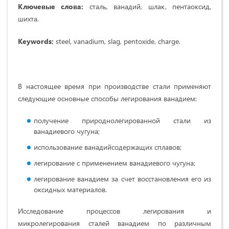
Ключевые слова:
сталь, ванадий, шлак, пентаоксид,
шихта.
Keywords:
steel, vanadium, slag, pentoxide, charge.
В настоящее время при производстве стали применяют
следующие ос­новные способы легирования ванадием:
получение природнолегированной стали из
ванадиевого чугуна;
использование ванадийсодержащих сплавов;
легирование с применением ванадиевого чугуна;
легирование ванадием за счет восстановления его из
оксидных мате­риалов.
Исследование процессов легирования и
микролегирования сталей вана­дием по различным