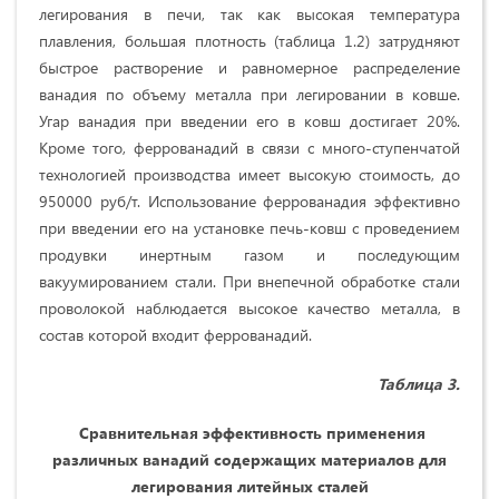
леги­рования в печи, так как высокая температура
плавления, большая плотность (таблица 1.2) затрудняют
быстрое растворение и равномерное распределение
ванадия по объему металла при легировании в ковше.
Угар ванадия при введе­нии его в ковш достигает 20%.
Кроме того, феррована­дий в связи с много-ступенчатой
технологией производства имеет высокую стоимость, до
950000 руб/т. Использование феррована­дия эффективно
при введении его на установке печь-ковш с проведением
про­дувки инертным газом и последующим
вакуумированием стали. При внепечной обработке стали
проволокой наблюдается высокое качество металла, в
состав которой входит феррованадий.
Таблица 3.
Сравнительная эффективность применения
различных ванадий содержащих материалов для
легирования литейных сталей