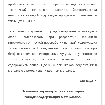
дроблении и магнитной сепарации ванадиевого шлака,
технический пентаоксид ванадия. Характеристики
некоторых ванадий­содержащих продуктов приведены в
таблицах 1.1 и 1.2.
Технология получения природнолегированной ванадием
стали исследо­валась при разработке вариантов
пирометаллургической перера­ботки ванадий-содержащих
титаномагнетитов. Проведенные опыты показали, что при
бесфлю-совом конвертировании чугуна, полученного из
титаномагнети­тов, возможна выплавка стали с
содержанием ванадия до 0,1% при низком со­держании в
металле фосфора, серы и цветных металлов.
Таблица 1.
Основные характеристики некоторых
ванадийсодержащих материалов