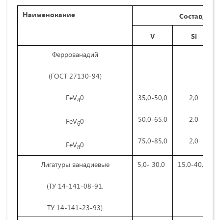
Наименование
Состав, %
V
Si
Феррованадий
(ГОСТ 27130-94)
FeV
0
35,0-50,0
2,0
4
50,0-65,0
2,0
FeV
0
6
75,0-85,0
2,0
FeV
0
8
Лигатуры ванадиевые
5,0- 30,0
15,0-40,0
(ТУ 14-141-08-91,
ТУ 14-141-23-93)