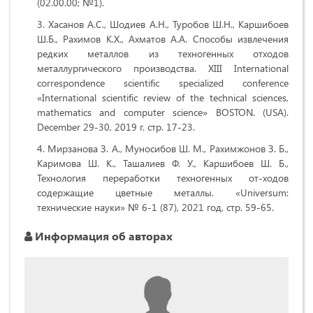
(02.00.00; №1).
Хасанов А.С., Шодиев А.Н., Туробов Ш.Н., Каршибоев
Ш.Б., Рахимов К.Х., Ахматов А.А. Способы извлечения
редких металлов из техногенных отходов
металлургического производства.
XIII International
correspondence scientific specialized conference
«International scientific review of the technical sciences,
mathematics and computer science» BOSTON.
(USA).
December 29-30, 2019 г. стр. 17-23.
Мирзанова З. А., Муносибов Ш. М., Рахимжонов З. Б.,
Каримова Ш. К., Ташалиев Ф. У., Каршибоев Ш. Б.,
Технология переработки техногенных от-ходов
содержащие цветные металлы. «Universum:
технические науки» № 6-1 (87), 2021 год, стр. 59-65.
Информация об авторах