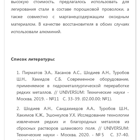
высокую стоимость, предлагалось использовать для
легирования стали в составе порошковой про­волоки, а
также совместно с марганецсодержащим оксидным
материалом. В качестве восстановителя в обоих случаях
использовали алюминий.
Список литературы:
Пирматов Э.А., Хасанов А.С., Шодиев А.Н., Туробов
Ш.Н., Хамидов С.Б. Современное оборудование,
применяемое в гидрометаллургической переработке
редких металлов. // UNIVERSUM: Технические науки -
Москва, 2019. - №11 C. 33-39. (02.00.00; №1).
Шодиев А.Н., Саидахмедов А.А., Туробов Ш.Н.,
Хакимов К.Ж., Эшонкулов У.Х. Исследование технологии
извлечения редких и благородных металлов из
сбросных растворов шламового поля. // UNIVERSUM:
Технические науки - Москва, 2020. - №5 C. 37-40.