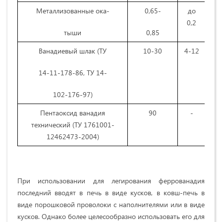
Металлизованные ока-
0,65-
до
д
0,2
10
тыши
0,85
Ванадиевый шлак (ТУ
10-30
4-12
2-
14-11-178-86, ТУ 14-
102-176-97)
Пентаоксид ванадия
90
-
технический (ТУ 1761­001-
12462473-2004)
При использовании для легирования феррованадия
последний вводят в печь в виде кусков, в ковш-печь в
виде порошковой проволоки с наполнителя­ми или в виде
кусков. Однако более целесообразно использовать его для