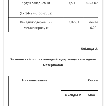
Чугун ванадиевый
до 1,1
0,30-0,40
(ТУ 14-2Р-3 60-2002)
Ванадийсодержащий
3,0-5,0
менее
металлопродукт
0,02
Таблица 2.
Химический состав ванадийсодержащих оксидных
материалов
Наименование
Составы, 
Оксиды V
МnО
Ti