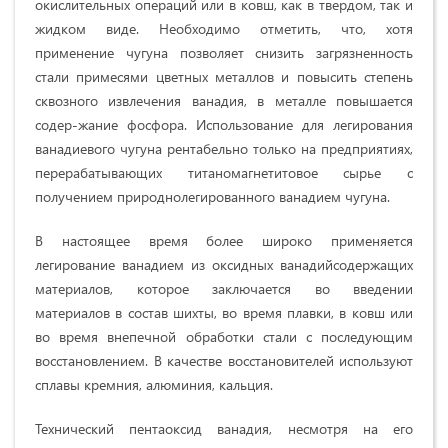
окислитель­ных операций или в ковш, как в твердом, так и
жидком виде. Не­обходимо отметить, что, хотя
применение чугуна позволяет снизить загрязнен­ность
стали примесями цветных металлов и повысить степень
сквозного извле­чения ванадия, в металле повышается
содер-жание фосфора. Использование для легирования
ванадиевого чугуна рентабельно только на предприятиях,
перерабатывающих титаномагнетитовое сырье с
получением природнолегированного ванадием чугуна.
В настоящее время более широко применяется
легирование ванадием из оксидных ванадийсодержащих
материалов, которое заключается во введении
материалов в состав шихты, во время плавки, в ковш или
во время внепечной обработки стали с последующим
восстановлением. В качестве восстановителей используют
сплавы кремния, алюминия, кальция.
Технический пентаоксид ванадия, несмотря на его