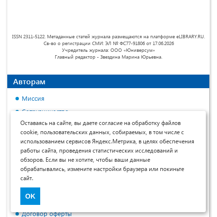
ISSN 2311-5122. Метаданные статей журнала размещаются на платформе eLIBRARY.RU.
Св-во о регистрации СМИ: ЭЛ № ФС77-91806 от 17.06.2026
Учредитель журнала: ООО «Юниверсум»
Главный редактор - Звездина Марина Юрьевна.
Авторам
Миссия
Сотрудничество
Оставаясь на сайте, вы даете согласие на обработку файлов
Рубрики журнала
cookie, пользовательских данных, собираемых, в том числе с
Контрольные сроки
использованием сервисов Яндекс.Метрика, в целях обеспечения
Порядок рецензирования
работы сайта, проведения статистических исследований и
обзоров. Если вы не хотите, чтобы ваши данные
Политика относительно открытого доступа, лицензирования
обрабатывались, измените настройки браузера или покиньте
и авторского права
сайт.
Условия публикации
OK
Примеры оформления материалов
Договор оферты