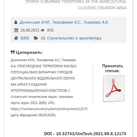
TOWNS SUBURBAN TERRITORIES AS THE AGRICULTURAL
CLUSTERS CREATION AREA
Долинская И.М.
Тимофеева А.С.
Токарева А.А.
26.08.2021
850
8(89)
19. Строительство и архитектура
Цитировать:
Долинская И.М., Тимофеева А.С., Токарева
Прочитать
А.А. ПРИГОРОДНЫЕ ТЕРРИТОРИИ МАЛЫХ
статью:
ПОТЕНЦИАЛЬНО БИНАРНЫХ ГОРОДОВ
ЦЕНТРАЛЬНОГО ФЕДЕРАЛЬНОГО ОКРУГА
КАК АРЕАЛ СОЗДАНИЯ
АГРОПРОМЫШЛЕННЫХ КЛАСТЕРОВ //
Universum: технические науки : электрон.
научн. журн. 2021. 8(89). URL:
https://7universum.com/ru/tech/archive/item/12175
(дата обращения: 08.08.2026).
DOI - 10.32743/UniTech.2021.89.8.12175