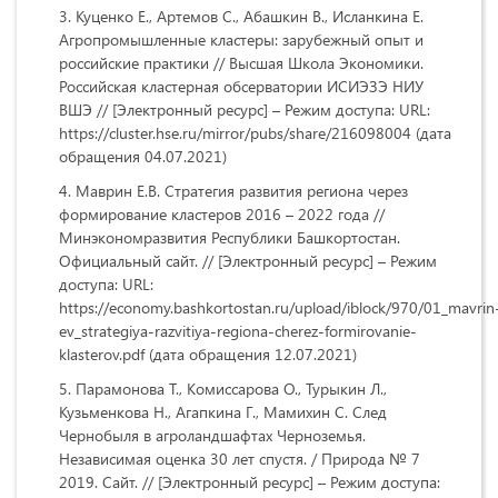
Куценко Е., Артемов С., Абашкин В., Исланкина Е.
Агропромышленные кластеры: зарубежный опыт и
российские практики // Высшая Школа Экономики.
Российская кластерная обсерватории ИСИЭЗЭ НИУ
ВШЭ // [Электронный ресурс] – Режим доступа: URL:
https://cluster.hse.ru/mirror/pubs/share/216098004 (дата
обращения 04.07.2021)
Маврин Е.В. Стратегия развития региона через
формирование кластеров 2016 – 2022 года //
Минэкономразвития Республики Башкортостан.
Официальный сайт. // [Электронный ресурс] – Режим
доступа: URL:
https://economy.bashkortostan.ru/upload/iblock/970/01_mavrin
ev_strategiya-razvitiya-regiona-cherez-formirovanie-
klasterov.pdf (дата обращения 12.07.2021)
Парамонова Т., Комиссарова О., Турыкин Л.,
Кузьменкова Н., Агапкина Г., Мамихин С. След
Чернобыля в агроландшафтах Черноземья.
Независимая оценка 30 лет спустя. / Природа № 7
2019. Сайт. // [Электронный ресурс] – Режим доступа: