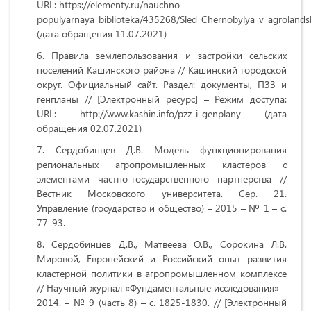
URL: https://elementy.ru/nauchno-
populyarnaya_biblioteka/435268/Sled_Chernobylya_v_agroland
(дата обращения 11.07.2021)
Правила землепользования и застройки сельских
поселений Кашинского района // Кашинский городской
округ. Официальный сайт. Раздел: документы, ПЗЗ и
генпланы // [Электронный ресурс] – Режим доступа:
URL: http://www.kashin.info/pzz-i-genplany (дата
обращения 02.07.2021)
Сердобинцев Д.В.
Модель функционирования
региональных агропромышленных кластеров с
элементами частно-государственного партнерства //
Вестник Московского университета. Сер. 21.
Управление (государство и общество) – 2015 – № 1 – с.
77-93.
Сердобинцев Д.В., Матвеева О.В., Сорокина Л.В.
Мировой, Европейский и Российский опыт развития
кластерной политики в агропромышленном комплексе
// Научный журнал «Фундаментальные исследования» –
2014. – № 9 (часть 8) – с. 1825-1830. // [Электронный