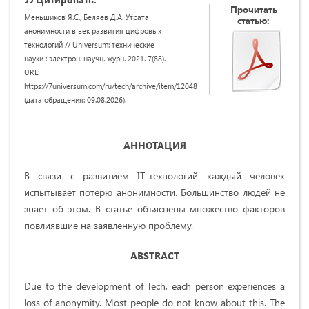
Прочитать
Меньшиков Я.С., Беляев Д.А. Утрата
статью:
анонимности в век развития цифровых
технологий // Universum: технические
науки : электрон. научн. журн. 2021. 7(88).
URL:
https://7universum.com/ru/tech/archive/item/12048
(дата обращения: 09.08.2026).
АННОТАЦИЯ
В связи с развитием IT-технологий каждый человек
испытывает потерю анонимности. Большинство людей не
знает об этом. В статье объяснены множество факторов
повлиявшие на заявленную проблему.
ABSTRACT
Due to the development of Tech, each person experiences a
loss of anonymity. Most people do not know about this. The