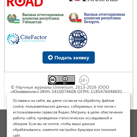
Подать заявку
© Научные журналы Universum, 2013-2026 (ООО
«Юниверсум») ИНН: 5410074608 ОГРН: 1185476048691
Это произведение доступно по
лицензии Creative
Commons « Attribution» («Атрибуция») 4.0
Оставаясь на сайте, вы даете согласие на обработку файлов
Непортированная
.
cookie, пользовательских данных, собираемых, в том числе с
использованием сервисов Яндекс.Метрика, в целях обеспечения
Политика обработки персональных данных
работы сайта, проведения статистических исследований и
обзоров. Если вы не хотите, чтобы ваши данные
Договор оферты
обрабатывались, измените настройки браузера или покиньте
Опубликовать научную статью
сайт.