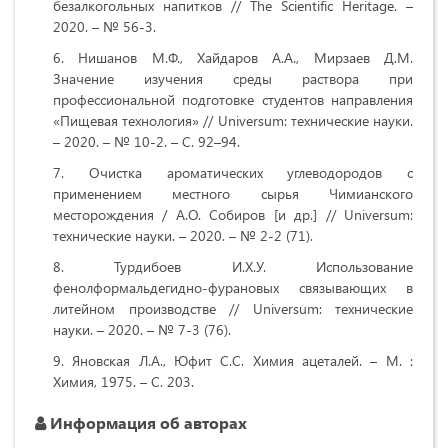
безалкогольных напитков // The Scientific Heritage. –
2020. – № 56-3.
Нишанов М.Ф., Хайдаров А.А., Мирзаев Д.М.
Значение изучения среды раствора при
профессиональной подготовке студентов направления
«Пищевая технология» // Universum: технические науки.
– 2020. – № 10-2. – С. 92–94.
Очистка ароматических углеводородов с
применением местного сырья Чимианского
месторождения / А.О. Собиров [и др.] // Universum:
технические науки. – 2020. – № 2-2 (71).
Турдибоев И.Х.У. Использование
фенолформальдегидно-фурановых связывающих в
литейном производстве // Universum: технические
науки. – 2020. – № 7-3 (76).
Яновская Л.А., Юфит С.С. Химия ацеталей. – М. :
Химия, 1975. – С. 203.
Информация об авторах