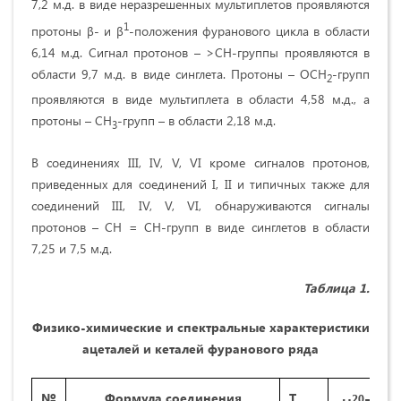
7,2 м.д. в виде неразрешенных мультиплетов проявляются
1
протоны β- и β
-положения фуранового цикла в области
6,14 м.д. Сигнал протонов – >СН-группы проявляются в
области 9,7 м.д. в виде синглета. Протоны – ОСН
-групп
2
проявляются в виде мультиплета в области 4,58 м.д., а
протоны – СН
-групп – в области 2,18 м.д.
3
В соединениях III, IV, V, VI кроме сигналов протонов,
приведенных для соединений I, II и типичных также для
соединений III, IV, V, VI, обнаруживаются сигналы
протонов – СН = СН-групп в виде синглетов в области
7,25 и 7,5 м.д.
Таблица 1.
Физико-химические и спектральные характеристики
ацеталей и кеталей фуранового ряда
№
Формула соединения
Т
20