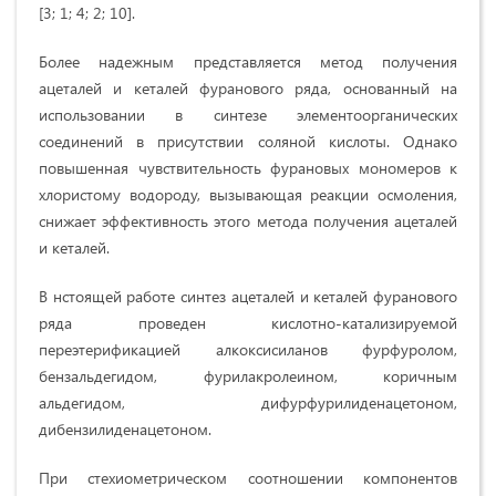
[3; 1; 4; 2; 10].
Более надежным представляется метод получения
ацеталей и кеталей фуранового ряда, основанный на
использовании в синтезе элементоорганических
соединений в присутствии соляной кислоты. Однако
повышенная чувствительность фурановых мономеров к
хлористому водороду, вызывающая реакции осмоления,
снижает эффективность этого метода получения ацеталей
и кеталей.
В нстоящей работе синтез ацеталей и кеталей фуранового
ряда проведен кислотно-катализируемой
переэтерификацией алкоксисиланов фурфуролом,
бензальдегидом, фурилакролеином, коричным
альдегидом, дифурфурилиденацетоном,
дибензилиденацетоном.
При стехиометрическом соотношении компонентов