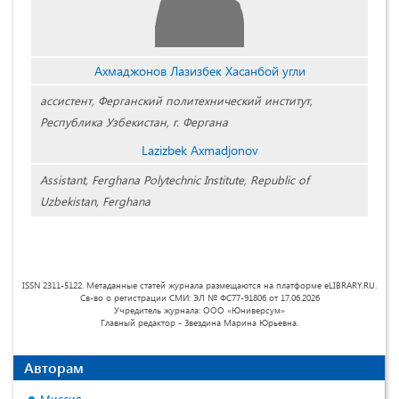
Ахмаджонов Лазизбек Хасанбой угли
ассистент,
Ферганский политехнический институт,
Республика
Узбекистан, г. Фергана
Lazizbek Axmadjonov
Assistant, Ferghana Polytechnic Institute, Republic of
Uzbekistan, Ferghana
ISSN 2311-5122. Метаданные статей журнала размещаются на платформе eLIBRARY.RU.
Св-во о регистрации СМИ: ЭЛ № ФС77-91806 от 17.06.2026
Учредитель журнала: ООО «Юниверсум»
Главный редактор - Звездина Марина Юрьевна.
Авторам
Миссия