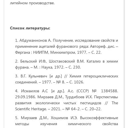
литейном производстве.
Список литературы:
Абдуманнонов А. Получение, исследование свойств и
применение ацеталей фуранового ряда: Автореф. дис. –
Фергана : НИИПМ, Минхимпром, 1977. – С. 22.
Бельский И.Ф., Шостаковский В.М. Катализ в химии
фурана. – М. : Наука, 1972. – С. 230.
В.Г. Кульневич [и др.] // Химия гетероциклических
соединений. – 1977. – № 8. – С. 1026.
Исмаилов А.С [и др.]. А.с. (СССР) № 1384588.
29.09.1986. Мирзаев Д.М., Турдибоев И.Х. Перспективы
развития экологически чистых пестицидов // The
Scientific Heritage. – 2021. – № 64-2. – С. 20–22.
Мирзаев Д.М., Хошимов И.Э. Высокоэффективные
методы изучения химического свойства