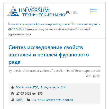
RU
|
EN
Технические науки
Архив выпусков журнала "Технические науки"
2021
5(86)
Синтез исследование свойств ацеталей и кеталей
фуранового ряда
Синтез исследование свойств
ацеталей и кеталей фуранового
ряда
Synthesis of characterization of peculiarities of furan-type acetals
and ketals
Матякубов Р.М.
Ахмаджонов Л.Х.
27.05.2021
859
5(86)
13. Химическая технология