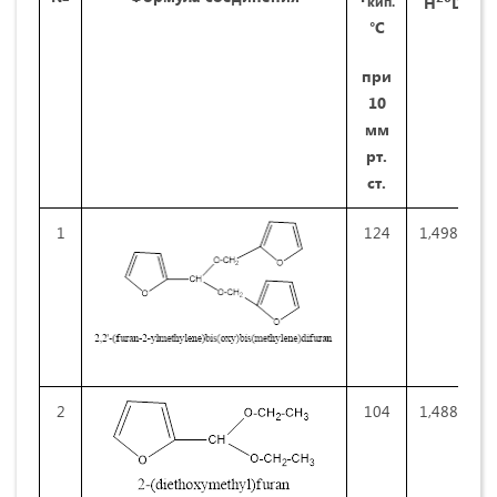
H
D
кип.
°С
п
ри
10
мм
рт.
ст.
1
124
1,4980
2
104
1,4880