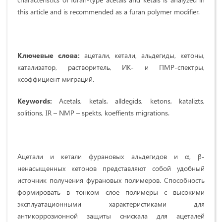
this article and is recommended as a furan polymer modifier.
Ключевые слова:
ацетали, кетали, альдегиды, кетоны,
катализатор, растворитель, ИК- и ПМР-спектры,
коэффициент миграций.
Keywords:
Acetals, ketals, alldegids, ketons, katalizts,
solitions, IR – NMP – spekts, koeffients migrations.
Ацетали и кетали фурановых альдегидов и α, β-
ненасыщенных кетонов представляют собой удобный
источник получения фурановых полимеров. Способность
формировать в тонком слое полимеры с высокими
эксплуатационными характеристиками для
антикоррозионной защиты снискала для ацеталей