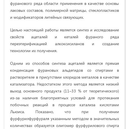
фуранового ряда области применения в качестве основы
лаковых составов, полимерной матрицы, стеклопластиков
и модификаторов литейных связующих.
Целью настоящей работы является синтез и исследование
свойств ацеталей и кеталей фураного ряда
переэтерификацией алкоксисиланов и создание
технологии их получения.
Одним из способов синтеза ацеталей является прямая
конденсация фурановых альдегидов со спиртами в
растворителе в присутствии хлоридов металлов в качестве
катализатора. Недостатком этого метода является низкий
выход основного продукта (11–33 % от теоретического)
из-за наличия благоприятных условий для протекания
побочных реакций в процессе катализа кислотами
Льюиса. Показано, что при получении
фурфурилфурфураля указанным методом в значительных
количествах образуется олигомер фурфурилового спирта