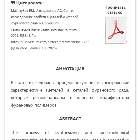
Цитировать:
Прочитать
Матякубов Р.М., Ахмаджонов Л.Х. Синтез
статью:
исследование свойств ацеталей и кеталей
фуранового ряда // Universum:
технические науки : электрон. научн. журн.
2021. 5(86). URL:
https://7universum.com/ru/tech/archive/item/11735
(дата обращения: 07.08.2026).
АННОТАЦИЯ
В статье исследованы процесс получения и спектральные
характеристики ацетелей и кеталей фуранового ряда,
которые рекомендованы в качестве модификатора
фурановых полимеров.
ABSTRACT
The process of synthesizing and spectrochemical
characteristics of furan-type acetals and ketals is analyzed in