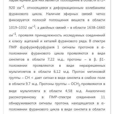
–1
920 см
, относящееся к деформационным колебаниям
фуранового цикла. Наличие эфирных связей четко
фиксируется полосой поглощения веществ в области
–1
1019–1032 см
, а двойных связей – в области 1638–1660
–1
см
, проявляя принадлежность исследуемых соединений
к классу ацеталей и кеталей фуранового ряда. В спектре
ПМР фурфурилфурфураля 1 сигналы протонов в α-
положении фуранового цикла проявляются в виде
синглетов в области 7,22 м.д., протоны – в β, β1-
положении проявляются в виде неразрешенных
мультиплетов в области 6,12 м.д. Протон метиновой
группы – СН < дает сигнал в виде синглета в слабом поле
в области 9,7 м.д. Протоны группы – ОСН
проявляются в
2
виде мультиплета в области 4,58 м.д. Аналогично
рассмотренному в ПМР-спектре соединения 11
обнаруживаются сигналы протона, находящегося в α-
положении фуранового цикла в виде синглета в области