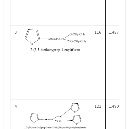
3
116
1,4870
4
121
1,4900